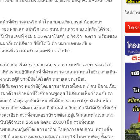
าบ้าโชยจากในรถ ตรวจค้นอย่างละเอียดพบซุกซ่อนช่องลำโพง
ให้มีการ
าหน้าที่ตำรวจแม่พริก นำโดย พ.ต.อ.พิศุปกรณ์ น้อยปักษา
โครง
อง รอง ผกก.สภ.แม่พริก และ จนท.ด่านตรวจ อ.แม่พริก ได้ร่วม
ปี บ้านเลขที่
415
ม.
15
ต.นาโบสถ์ อ.วังเจ้า จ.ตาก พร้อมของ
นมากับรถตู้สีขาว ยี่ห้อโตโยต้า หมายเลขทะเบียน
นที่ สภ.แม่พริก อ.แม่พริก จ.ลำปาง
ทิน แก้วบุญเรือง รอง ผกก.สส
,
ร.ต.ท.ประหยัด ฉายา รอง สวป
้าที่ตำรวจปฏิบัติหน้าที่ ที่ด่านตรวจ บนถนนพหลโยธิน สายเถิน-
ง พบรถตู้สีขาวยี่ห้อโตโยต้า หมายเลขทะเบียน
ด้เรียกตรวจ พบว่ามีผู้โดยสารมากับรถทั้งหมด
7
คน มีชายเป็น
าด้วย เจ้าหน้าที่จึงชักชวนพูดคุย ได้สังเกตเห็นว่าคนขับรถ
ณะกำลังพูดคุยกับเจ้าหน้าที่ได้มีการอาการพิรุธ ตัวสั่น หน้า
่ามีการดัดแปลงและมีกลิ่นคล้ายกับยาบ้า จึงได้เรียกให้เข้า
งละเอียด กระทั่งพบห่อยาบ้าซุกซ่อนอยู่บริเวณเพดานรถ และ
นับได้จำนวน 269มัด มัดละ 2
,
000 เม็ด รวมทั้งหมด
ยคนขับและหญิงที่โดยสารมาด้วย ไปทำการสอบสวน ทราบชื่อ
29 ปี และนางเหมย(นามสมมุติ) อายุ 18 ไม่ทราบที่อยู่ ทั้งสอง