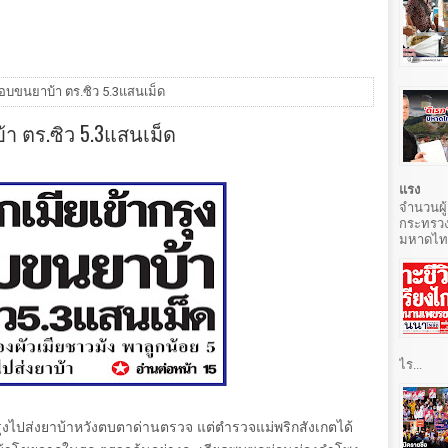
แอบขนยาบ้า ตร.ซิว 5.3แสนเม็ด
า ตร.ซิว 5.3แสนเม็ด
แรง
จำนวนผู้
กระทรวง
มหาดไทยท
ไร...
ุงไปส่งยาบ้าหวังตบตาด่านตรวจ แต่ตำรวจแม่พริกสังเกตได้