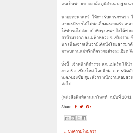
คนเป็นชาวเขาเผ่าม้ง ภูมิลำเนาอยู่ ต.นา
นายยุทธศาสตร์ ให้การรับสารภาพว่า ได้
เกษตรมีรายได้ไม่พอเลี้ยงครอบครัว จนกร
ให้ขับรถไปส่งยาบ้าที่กรุงเทพฯ จึงได้พา
ยาบ้ามาจาก อ.แม่ฟ้าหลวง จ.เชียงราย ซ
นัก เนื่องจากเห็นว่ามีเด็กนั่งโดยสารมาด
มาพบด่านแม่พริกที่ตรวจอย่างละเอียด จึง
ทั้งนี้ เจ้าหน้าที่ตำรวจ สภ.แม่พริก ได
ภาค
5
จ.เชียงใหม่ โดยมี พล.ต.ท.ธนิตศัก
พ.ต.ท.ธงชัย สุยะลังกา พนักงานสอบสว
ต่อไป
(
หนังสือพิมพ์ลานนาโพสต์ ฉบับที่
1041
Share:
← บทความใหม่กว่า