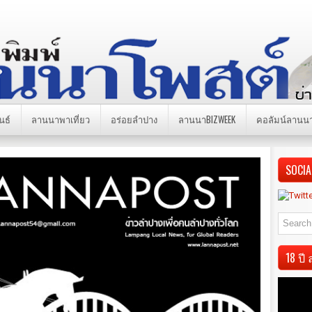
นธ์
ลานนาพาเที่ยว
อร่อยลำปาง
ลานนาBIZWEEK
คอลัมน์ลานน
SOCIA
18 ป