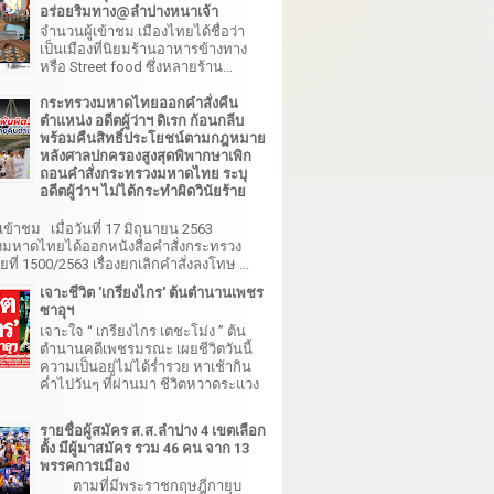
อร่อยริมทาง@ลำปางหนาเจ้า
จำนวนผู้เข้าชม เมืองไทยได้ชื่อว่า
เป็นเมืองที่นิยมร้านอาหารข้างทาง
หรือ Street food ซึ่งหลายร้าน...
กระทรวงมหาดไทยออกคำสั่งคืน
ตำแหน่ง อดีตผู้ว่าฯ ดิเรก ก้อนกลีบ
พร้อมคืนสิทธิ์ประโยชน์ตามกฎหมาย
หลังศาลปกครองสูงสุดพิพากษาเพิก
ถอนคำสั่งกระทรวงมหาดไทย ระบุ
อดีตผู้ว่าฯ ไม่ได้กระทำผิดวินัยร้าย
เข้าชม เมื่อวันที่ 17 มิถุนายน 2563
มหาดไทยได้ออกหนังสือคำสั่งกระทรวง
ี่ 1500/2563 เรื่องยกเลิกคำสั่งลงโทษ ...
เจาะชีวิต 'เกรียงไกร' ต้นตำนานเพชร
ซาอุฯ
เจาะใจ “ เกรียงไกร เตชะโม่ง ” ต้น
ตำนานคดีเพชรมรณะ เผยชีวิตวันนี้
ความเป็นอยู่ไม่ได้ร่ำรวย หาเช้ากิน
ค่ำไปวันๆ ที่ผ่านมา ชีวิตหวาดระแวง
รายชื่อผู้สมัคร ส.ส.ลำปาง 4 เขตเลือก
ตั้ง มีผู้มาสมัคร รวม 46 คน จาก 13
พรรคการเมือง
ตามที่มีพระราชกฤษฎีกายุบ