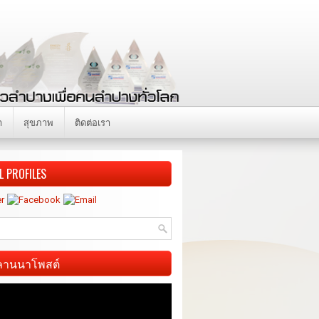
า
สุขภาพ
ติดต่อเรา
L PROFILES
ี ลานนาโพสต์