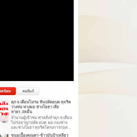
อดนิยม
คอลัมภ์
คุก 6 เดือนไม่รอ ฟันปลัดอบต.ทุจริต
วางท่อ พ่วงผอ.ช่างโยธา เสีย
หาย1.3หมื่น
จำนวนผู้เข้าชม ศาลสั่งจำคุก 6 เดือน
ไม่รออาญาปลัด อบต. ผอ.กองช่าง
และช่างโยธา ทุจริตโครงการก่อส...
ขนมเบื้องคุณตา-ข้าวมันป้าเหลียว