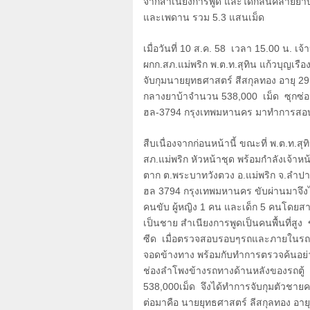
จากสำเนียงการพูด และได้กลิ่นคล้ายย
และเพดาน รวม
5.3
แสนเม็ด
เมื่อวันที่
10
ส.ค.
58
เวลา
15.00
น. เจ้
ผกก.สภ.แม่พริก พ.ต.ท.สุทิน แก้วบุญเรื
จับกุมนายยุทธศาสตร์ สีสกุลทอง อายุ
29
กลางยาบ้าจำนวน
538,000
เม็ด ซุกซ่อ
ฮล-
3794
กรุงเทพมหานคร มาทำการสอบสว
สืบเนื่องจากก่อนหน้านี้ ขณะที่ พ.ต.ท.สุ
สภ.แม่พริก หัวหน้าชุด พร้อมกำลังเจ้าหน
ตาก ต.พระบาทวังตวง อ.แม่พริก จ.ลำปา
ฮล
3794
กรุงเทพมหานคร ขับผ่านมาจึงไ
คนขับ ผู้หญิง
1
คน และเด็ก
5
คนโดยสารม
เป็นชาย สำเนียงการพูดเป็นคนพื้นที่สูง ข
ซีด เมื่อตรวจสอบรอบๆรถและภายในรถ พบว
จอดข้างทาง พร้อมกับทำการตรวจค้นอย่า
ช่องลำโพงข้างรถทางด้านหลังของรถตู้ 
538
,
000เม็ด จึงได้ทำการจับกุมตัวชา
ต่อมาคือ นายยุทธศาสตร์ ลีสกุลทอง อายุ 