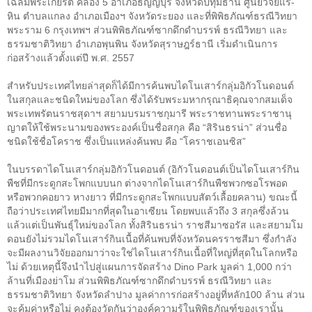
เฉลิมพระเกียรติ คลอง
5
อำเภอธัญญบุรี จังหวัดปทุมธานี ศูนย์วิจัยแร่-
หิน ตำบลแกลง อำเภอเมืองฯ จังหวัดระยอง และที่พิพิธภัณฑ์ธรณีวิทยา
พระราม
6
กรุงเทพฯ ส่วนพิพิธภัณฑ์ซากดึกดำบรรพ์ ธรณีวิทยา และ
ธรรมชาติวิทยา อำเภอพุนพิน จังหวัดสุราษฎร์ธานี เริ่มดำเนินการ
ก่อสร้างแล้วตั้งแต่ปี พ.ศ.
2557
สำหรับประเทศไทยล่าสุดก็ได้มีการค้นพบไดโนเสาร์กลุ่มอิกัวโนดอนต์
ในสกุลและชนิดใหม่ของโลก ซึ่งได้รับพระมหากรุณาธิคุณจากสมเด็จ
พระเทพรัตนราชสุดาฯ สยามบรมราชกุมารี พระราชทานพระราชานุ
ญาตให้ใช้พระนามของพระองค์เป็นชื่อสกุล คือ “สิรินธรน่า” ส่วนชื่อ
ชนิดใช้ชื่อโคราช ซึ่งเป็นแหล่งค้นพบ คือ “โคราชเอนซิส”
ในบรรดาไดโนเสาร์กลุ่มอิกัวโนดอนต์ (อิกัวโนดอนต์เป็นไดโนเสาร์กิน
พืชที่มีกระดูกสะโพกแบบนก ต่างจากไดโนเสาร์กินพืชพวกซอโรพอด
หรือพวกคอยาว หางยาว ที่มีกระดูกสะโพกแบบสัตว์เลื้อยคลาน) ขณะนี้
ถือว่าประเทศไทยมีมากที่สุดในอาเซียน โดยพบแล้วถึง
3
สกุลซึ่งล้วน
แล้วแต่เป็นพันธุ์ใหม่ของโลก ทั้งสิรินธรน่า ราชสีมาซอรัส และสยามโม
ดอนยังไม่รวมไดโนเสาร์กินเนื้อที่ค้นพบที่จังหวัดนครราชสีมา ซึ่งกำลัง
จะมีผลงานวิจัยออกมาว่าจะใช่ไดโนเสาร์กินเนื้อที่ใหญ่ที่สุดในโลกหรือ
ไม่ ด้วยเหตุนี้จึงนำไปสู่แผนการจัดสร้าง
Dino Park
มูลค่า
1,000
กว่า
ล้านที่เมืองย่าโม ส่วนพิพิธภัณฑ์ซากดึกดำบรรพ์ ธรณีวิทยา และ
ธรรมชาติวิทยา จังหวัดลำปาง มูลค่าการก่อสร้างอยู่ที่หลัก
100
ล้าน ส่วน
จะคุ้มค่าหรือไม่ คงต้องวัดกันว่าองค์ความรู้ในพิพิธภัณฑ์ของเรานั้น