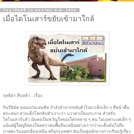
วันอาทิตย์ที่ 24 มกราคม พ.ศ. 2559
เมื่อไดโนเสาร์ขยับเข้ามาใกล้
กุลธิดา สืบหล้า...เรื่อง
กินรีมิมัส ขอนแก่นเอนซิส กำลังอ้าปากขยับตัวไปมาเด็กเล็ก ๆ สีหน้าตื่น
ตระหนก ส่วนเด็กโตกลับหัวเราะร่า แววตาเป็นประกาย สำหรับ
ไดโนเสาร์แล้ว มันคงเป็นขวัญใจของใครหลาย ๆ คน ไม่เฉพาะแค่เด็ก ๆ
แม้แต่ผู้ใหญ่ก็หลงใหลทว่าคนพื้นถิ่นเหนืออย่างเรากว่าจะดั้นด้นไปถึง
ภาคตะวันออกเฉียงเหนือ หรือกรุงเทพฯ อันเป็นศูนย์กลางการเรียนรู้เกี่ยว