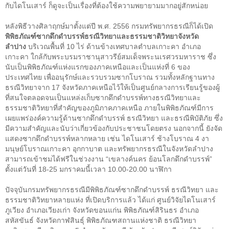
กับไดโนเสาร์ ก็ดูจะเป็นเรื่องที่ต้องใช้ความพยายามมากอยู่สักหน่อย
หลังพิธีวางศิลาฤกษ์มาตั้งแต่ปี พ.ศ.
2556
กรมทรัพยากรธรณีก็ได้เปิด
พิพิธภัณฑ์ซากดึกดำบรรพ์ธรณีวิทยาและธรรมชาติวิทยาจังหวัด
ลำปาง
บริเวณพื้นที่
10
ไร่ ด้านข้างเทศบาลตำบลเกาะคา อำเภอ
เกาะคา ใกล้กับพระบรมราชานุสาวรีย์สมเด็จพระนเรศวรมหาราช ซึ่ง
นับเป็นพิพิธภัณฑ์แห่งแรกของภาคเหนือและเป็นแห่งที่
6
ของ
ประเทศไทย เพื่ออนุรักษ์และรวบรวมซากโบราณ รวมทั้งหลักฐานทาง
ธรณีวิทยาจาก
17
จังหวัดภาคเหนือไว้ให้เป็นศูนย์กลางการเรียนรู้ของผู้
ที่สนใจตลอดจนเป็นแหล่งเก็บซากดึกดำบรรพ์ทางธรณีวิทยาและ
ธรรมชาติวิทยาที่สำคัญของภูมิภาคภาคเหนือ ภายในพิพิธภัณฑ์มีการ
เผยแพร่องค์ความรู้ด้านซากดึกดำบรรพ์ ธรณีวิทยา และธรณีพิบัติภัย ซึ่ง
มีความสำคัญและนับว่าเกี่ยวข้องกับประชาชนโดยตรง นอกจากนี้ ยังจัด
แสดงซากดึกดำบรรพ์หลากหลาย เช่น ไดโนเสาร์ ช้างโบราณ
4
งา
มนุษย์โบราณเกาะคา อุกกาบาต และทรัพยากรธรณีในจังหวัดลำปาง
สามารถเข้าชมได้ฟรีในช่วงงาน “เขลางค์นคร ย้อนโลกดึกดำบรรพ์”
ตั้งแต่วันที่
18-25
มกราคมนี้เวลา
10.00-20.00
นาฬิกา
ปัจจุบันกรมทรัพยากรธรณีมีพิพิธภัณฑ์ซากดึกดำบรรพ์ ธรณีวิทยา และ
ธรรมชาติวิทยาหลายแห่ง ที่เปิดบริการแล้ว ได้แก่ ศูนย์วิจัยไดโนเสาร์
ภูเวียง อำเภอเวียงเก่า จังหวัดขอนแก่น พิพิธภัณฑ์สิรินธร อำเภอ
สหัสขันธ์ จังหวัดกาฬสินธุ์ พิพิธภัณฑสถานแห่งชาติ ธรณีวิทยา