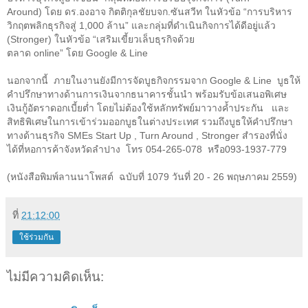
Around)
โดย ดร.องอาจ กิตติกุลชัยบจก.ซันสวีท ในหัวข้อ
“
การบริหาร
วิกฤตพลิกธุรกิจสู่ 1,000 ล้าน
”
และกลุ่มที่ดำเนินกิจการได้ดีอยู่แล้ว
(
Stronger)
ในหัวข้อ
“
เสริมเขี้ยวเล็บธุรกิจด้วย
ตลาด
online”
โดย
Google & Line
นอกจากนี้ ภายในงานยังมีการจัดบูธกิจกรรมจาก
Google & Line
บูธให้
คำปรึกษาทางด้านการเงินจากธนาคารชั้นนำ พร้อมรับข้อเสนอพิเศษ
เงินกู้อัตราดอกเบี้ยต่ำ โดยไม่ต้องใช้หลักทรัพย์มาวางค้ำประกัน และ
สิทธิพิเศษในการเข้าร่วมออกบูธในต่างประเทศ รวมถึงบูธให้คำปรึกษา
ทางด้านธุรกิจ
SMEs Start Up , Turn Around , Stronger
สำรองที่นั่ง
ได้ที่หอการค้าจังหวัดลำปาง โทร 054-265-078 หรือ093-1937-779
(
หนังสือพิมพ์ลานนาโพสต์ ฉบับที่ 1079
วันที่ 20 - 26
พฤษภาคม
2559)
ที่
21:12:00
ใช้ร่วมกัน
ไม่มีความคิดเห็น: