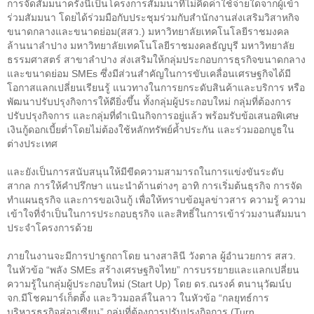
การจัดสัมมนาครั้งนี้เป็นโครงการสัมมนาที่ไม่คิดค่าใช้จ่ายใดจากผู้เข้า
ร่วมสัมมนา โดยได้ร่วมมือกับประชุมร่วมกับสำนักงานส่งเสริมวิสาหกิจ
ขนาดกลางและขนาดย่อม(สสว.) มหาวิทยาลัยเทคโนโลยีราชมงคล
ล้านนาลำปาง มหาวิทยาลัยเทคโนโลยีราชมงคลธัญบุรี มหาวิทยาลัย
ธรรมศาสตร์ สาขาลำปาง ส่งเสริมให้กลุ่มประกอบการธุรกิจขนาดกลาง
และขนาดย่อม
SMEs
ซึ่งมีส่วนสำคัญในการขับเคลื่อนเศรษฐกิจได้มี
โอกาสแลกเปลี่ยนเรียนรู้ แนวทางในการยกระดับสินค้าและบริการ หรือ
พัฒนาปรับปรุงกิจการให้ดียิ่งขึ้น ทั้งกลุ่มผู้ประกอบใหม่ กลุ่มที่ต้องการ
ปรับปรุงกิจการ และกลุ่มที่ดำเนินกิจการอยู่แล้ว พร้อมรับข้อเสนอพิเศษ
เงินกู้ดอกเบี้ยต่ำโดยไม่ต้องใช้หลักทรัพย์ค้ำประกัน และร่วมออกบูธใน
ต่างประเทศ
และยังเป็นการสนับสนุนให้มีขีดความสามารถในการแข่งขันระดับ
สากล การให้คำปรึกษา แนะนำด้านต่างๆ อาทิ การเริ่มต้นธุรกิจ การจัด
ทำแผนธุรกิจ และการขอเงินกู้ เพื่อให้ทราบข้อมูลข่าวสาร ความรู้ ความ
เข้าใจที่จำเป็นในการประกอบธุรกิจ และสิทธิ์ในการเข้าร่วมงานสัมมนา
ประจำโครงการด้วย
ภายในงานจะมีการปาฐกถาโดย นางสาลินี วังตาล ผู้อำนวยการ สสว.
ในหัวข้อ
“
พลัง
SMEs
สร้างเศรษฐกิจไทย
”
การบรรยายและแลกเปลี่ยน
ความรู้ในกลุ่มผู้ประกอบใหม่ (
Start Up)
โดย ดร.ณรงค์ ตนานุวัฒน์บ
จก.มีโชคมาร์เก็ตติ้ง และวิวมอลล์ในลาว ในหัวข้อ
“
กลยุทธ์การ
บริหารธุรกิจสู่อาเซียน
”
กลุ่มที่ต้องการปรับปรุงกิจการ (
Turn