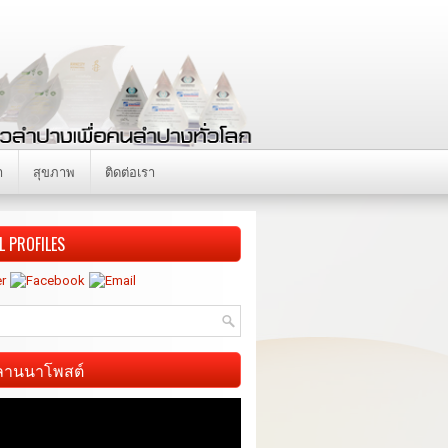
า
สุขภาพ
ติดต่อเรา
L PROFILES
ี ลานนาโพสต์