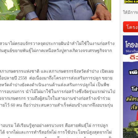
ให้มีการ
โครง
เสวนาไผ่ครอบจักรวาลจุดประกายฝันนำลำไผ่ใช้ในงานก่อสร้าง
ูนย์ขยายพันธุ์ไผ่ภาคเหนือหวังปูทางเกิดวงจรเศรษฐกิจจาก
สภาเกษตรกรแห่งชาติ และสภาเกษตรกรจังหวัดลำปาง เปิดเผย
ื่อปลายปี 2558 ต่อเนื่องมาถึงโครงการส่งเสริมการปลูก ขยาย
งหวัดลำปางยังคงดำเนินงานด้านส่งเสริมการปลูกไผ่ เป็นพืช
การอบรมการ นำไม้ไผ่มาใช้ในการก่อสร้างซึ่งจัดรุ่นแรกผ่านไป
จจากเกษตรกร รวมถึงผู้สนใจในสายงานช่างก่อสร้างเข้าร่วม
มายไว้
60
คน ถือว่าประสบความสำเร็จค่อนข้างมากจึงอบรมรุ่น
้าอบรม ได้เรียนรู้ทุกอย่างครบวงจร คือสายพันธุ์ไผ่ การปลูก
ด้ จากไผ่และการทำรีสอร์ทไผ่ การใช้ประโยชน์สูงสุดจากไผ่