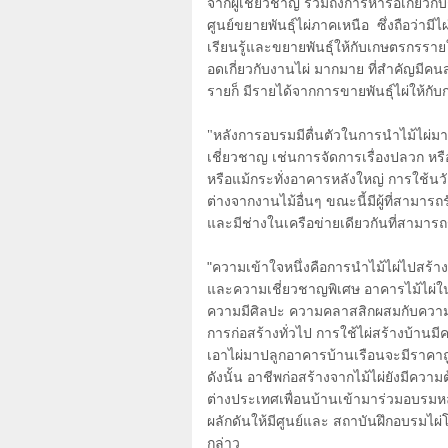
จากผู้เชี่ยวชาญ รวมถึงการหารือเกี
ศูนย์ขยายพันธุ์ไผ่ภาคเหนือ ซึ่งถือว่าม
เรียนรู้และขยายพันธุ์ให้กับเกษตรกรรายใ
อดเกี่ยวกับงานไผ่ มากมาย ที่สำคัญมีค
รายก็ มีรายได้จากการขายพันธุ์ไผ่ให้กับก
"หลังการอบรมมีตื่นตัวในการนำไม้ไผ่ม
เชี่ยวชาญ เช่นการจัดการเรื่องปลวก หรื
หรือแม้กระทั่งอาคารหลังใหญ่ การใช้น
ต่างจากงานไม้อื่นๆ ขณะนี้มีผู้ที่สามา
และมีช่างในเครือข่ายเดียวกันที่สาม
"ความเข้าใจหนึ่งคือการนำไม้ไผ่ไปสร้า
และความเชี่ยวชาญพิเศษ อาคารไม้ไผ่ในปั
ความมีศิลปะ ความคลาสสิกผสมกับความ
การก่อสร้างทั่วไป การใช้ไผ่สร้างบ้านม
เอาไผ่มาปลูกอาคารบ้านเรือนจะมีราคาถู
ดังนั้น อาชีพก่อสร้างจากไม้ไผ่ยังมีคว
ต่างประเทศเพื่อนบ้านเข้ามาร่วมอบรมหล
ผลักดันให้มีศูนย์และ สถาบันฝึกอบรมไผ
กล่าว