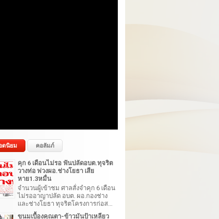
อดนิยม
คอลัมภ์
คุก 6 เดือนไม่รอ ฟันปลัดอบต.ทุจริต
วางท่อ พ่วงผอ.ช่างโยธา เสีย
หาย1.3หมื่น
จำนวนผู้เข้าชม ศาลสั่งจำคุก 6 เดือน
ไม่รออาญาปลัด อบต. ผอ.กองช่าง
และช่างโยธา ทุจริตโครงการก่อส...
ขนมเบื้องคุณตา-ข้าวมันป้าเหลียว