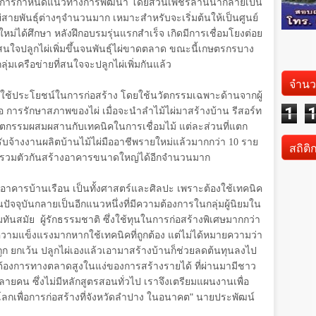
่ยวกับการกำหนดแนวทางการพัฒนา โดยสวนเพชรล้านนากลายเป็น
ีไผ่สายพันธุ์ต่างๆจำนวนมาก เหมาะสำหรับจะเริ่มต้นให้เป็นศูนย์
หม่ได้ศึกษา หลังฝึกอบรมรุ่นแรกสำเร็จ เกิดมีการเชื่อมโยงต่อย
นสนใจปลูกไผ่เพิ่มขึ้นจนพันธุ์ไผ่ขาดตลาด ขณะนี้เกษตรกรบาง
ลุ่มเครือข่ายที่สนใจจะปลูกไผ่เพิ่มกันแล้ว
จำนว
าใช้ประโยชน์ในการก่อสร้าง โดยใช้นวัตกรรมเฉพาะด้านจากผู้
1
อ การรักษาสภาพของไผ่ เมื่อจะนำลำไม้ไผ่มาสร้างบ้าน รีสอร์ท
วัตกรรมผสมผสานกับเทคนิคในการเชื่อมไม้ แต่ละส่วนที่แตก
รถรับจ้างงานผลิตบ้านไม้ไผ่มืออาชีพรายใหม่แล้วมากกว่า
10
ราย
สถิติ
ารถรวมตัวกันสร้างอาคารขนาดใหญ่ได้อีกจำนวนมาก
งอาคารบ้านเรือน เป็นทั้งศาสตร์และศิลปะ เพราะต้องใช้เทคนิค
จจุบันกลายเป็นอีกแนวหนึ่งที่มีความต้องการในกลุ่มผู้นิยมใน
ทันสมัย
ผู้รักธรรมชาติ ซึ่งใช้ทุนในการก่อสร้างพิเศษมากกว่า
ีความแข็งแรงมากหากใช้เทคนิคที่ถูกต้อง แต่ไม่ได้หมายความว่า
ก ยกเว้น ปลูกไผ่เองแล้วเอามาสร้างบ้านก็ช่วยลดต้นทุนลงไป
ามต้องการทางตลาดสูงในแง่ของการสร้างรายได้ ที่ผ่านมามีชาว
ายคน ซึ่งไม่มีหลักสูตรสอนทั่วไป เราจึงเตรียมแผนงานเพื่อ
่โลกเพื่อการก่อสร้างที่จังหวัดลำปาง ในอนาคต" นายประพัฒน์