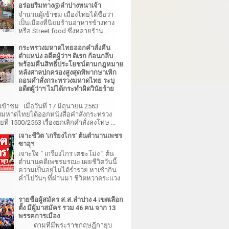
อร่อยริมทาง@ลำปางหนาเจ้า
จำนวนผู้เข้าชม เมืองไทยได้ชื่อว่า
เป็นเมืองที่นิยมร้านอาหารข้างทาง
หรือ Street food ซึ่งหลายร้าน...
กระทรวงมหาดไทยออกคำสั่งคืน
ตำแหน่ง อดีตผู้ว่าฯ ดิเรก ก้อนกลีบ
พร้อมคืนสิทธิ์ประโยชน์ตามกฎหมาย
หลังศาลปกครองสูงสุดพิพากษาเพิก
ถอนคำสั่งกระทรวงมหาดไทย ระบุ
อดีตผู้ว่าฯ ไม่ได้กระทำผิดวินัยร้าย
เข้าชม เมื่อวันที่ 17 มิถุนายน 2563
มหาดไทยได้ออกหนังสือคำสั่งกระทรวง
ี่ 1500/2563 เรื่องยกเลิกคำสั่งลงโทษ ...
เจาะชีวิต 'เกรียงไกร' ต้นตำนานเพชร
ซาอุฯ
เจาะใจ “ เกรียงไกร เตชะโม่ง ” ต้น
ตำนานคดีเพชรมรณะ เผยชีวิตวันนี้
ความเป็นอยู่ไม่ได้ร่ำรวย หาเช้ากิน
ค่ำไปวันๆ ที่ผ่านมา ชีวิตหวาดระแวง
รายชื่อผู้สมัคร ส.ส.ลำปาง 4 เขตเลือก
ตั้ง มีผู้มาสมัคร รวม 46 คน จาก 13
พรรคการเมือง
ตามที่มีพระราชกฤษฎีกายุบ