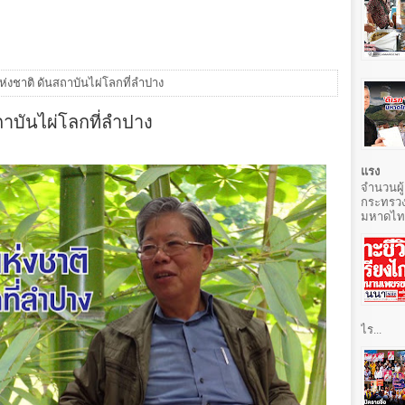
งชาติ ดันสถาบันไผ่โลกที่ลำปาง
าบันไผ่โลกที่ลำปาง
แรง
จำนวนผู้
กระทรวง
มหาดไทยท
ไร...