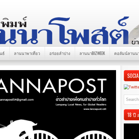
นธ์
ลานนาพาเที่ยว
อร่อยลำปาง
ลานนาBIZWEEK
คอลัมน์ลานน
SOCIA
18 ป