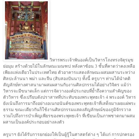
วิหารพระเจ้าพันองค์เป็นวิหารโถงทรงจัตุรมุข
ย่อมุม สร้างด้วยไม้ในลักษณะมณฑป หลังคาซ้อน
3
ชั้นที่คาดว่าคงเหลือ
เพียงแห่งเดียวในประเทศไทย ตัวอาคารแสดงลักษณะผสมผสานระหว่าง
ศิลปะล้านนา พม่า และจีน (สิบสองปันนา) ทั้งนี้ ครูบาฯ ท่านได้นำคติ
สัญลักษ์ทางศาสนามาผสมผสานกับงานศิลปกรรมได้อย่างวิจิตร แม้ว่า
วิหารจะมีขนาดเล็ก แต่การจัดวางองค์ประกอบที่ย้ำถึงความสำคัญของ
ตัววิหาร ซึ่งเปรียบดังปราสาทที่ประทับของพระพุทธเจ้า
4
พระองค์ วิหาร
ยังเน้นถึงการมาถึงอย่างอเนกอนันต์ของพระพุทธเจ้าที่เสด็จมาเผยแผ่พระ
ธรรม ขณะเดียวกันก็ใช้งานศิลปกรรมแสดงสัญลักษณ์ของภูมิจักรวาล
รวมไปถึงการบำเพ็ญเพียรของพระพุทธเจ้า ที่เขียนเป็นภาพชาดกมาผสม
ผสานเป็นองค์ประกอบอย่างลงตัว
ครูบาฯ ยังได้รับการยกย่องให้เป็นผู้รู้ในศาสตร์ต่าง ๆ ได้แก่ การปกครอง