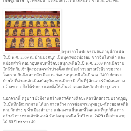
เชิดชูเกียรติ “บูรพศิลปิน” ยุคสมัยกรุงรัตนโกสินทร์ จำนวน
241
คน
ครูบาอาโนชัยธรรมจินดามุนีกำเนิด
ในปี พ.ศ.
2369
ณ บ้านปงสนุก เป็นบุตรของพ่อจ๋อย ชาวจีนไหหลำ และ
แม่อุตส่าห์ ต่อมาอุปสมบทที่วัดปงสนุกเหนือในปี พ.ศ.
2389
ท่านมีความ
ใกล้ชิดกับเจ้าผู้ครองนครลำปางตั้งแต่สมัยเจ้าวรญาณรังษีราชธรรม
โดยร่วมกันฝังเสาหลักเมือง ณ วัดปงสนุกเหนือในปี พ.ศ.
2400
ก่อนจะ
ย้ายไปที่ศาลหลักเมืองปัจจุบัน ท่านมีบารมี เป็นที่รู้จักและรู้จักผู้คนอย่าง
กว้างขวาง จึงได้รับการแต่งตั้งให้เป็นเจ้าคณะจังหวัดลำปางรูปแรก
นอกจากนี้ ครูบาฯ ยังมีงานสร้างสรรค์ทางศิลปะสถาปัตยกรรมปรากฏอยู่
ในบันทึกอีกมากมาย ได้แก่ การสร้าง การซ่อมพระพุทธรูป-ฉัตรยอดเจดีย์
ตามวัดต่าง ๆ ทั่วเมืองลำปาง แต่ผลงานชิ้นเอกที่โดดเด่นที่สุดก็คือ การ
สร้างวิหารพระเจ้าพันองค์ วัดปงสนุกเหนือ ในปี พ.ศ.
2429
เมื่อท่านอายุ
ได้
60
ปี พรรษา
40