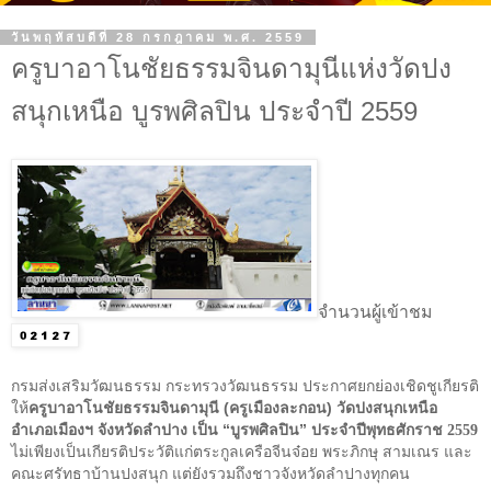
วันพฤหัสบดีที่ 28 กรกฎาคม พ.ศ. 2559
ครูบาอาโนชัยธรรมจินดามุนีแห่งวัดปง
สนุกเหนือ บูรพศิลปิน ประจำปี 2559
จำนวนผู้เข้าชม
กรมส่งเสริมวัฒนธรรม กระทรวงวัฒนธรรม ประกาศยกย่องเชิดชูเกียรติ
ให้
ครูบาอาโนชัยธรรมจินดามุนี (ครูเมืองละกอน) วัดปงสนุกเหนือ
อำเภอเมืองฯ จังหวัดลำปาง เป็น “บูรพศิลปิน” ประจำปีพุทธศักราช
2559
ไม่เพียงเป็นเกียรติประวัติ
แก่ตระกูลเครือจีนจ๋อย พระภิกษุ สามเณร และ
คณะศรัทธาบ้านปงสนุก แต่ยังรวมถึงชาวจังหวัดลำปางทุกคน