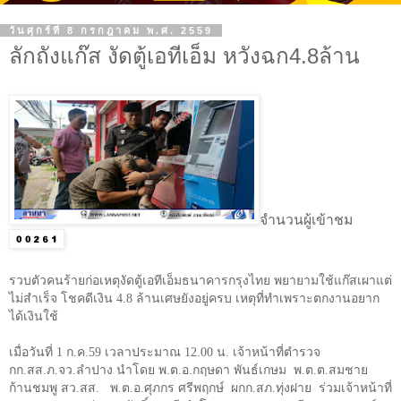
วันศุกร์ที่ 8 กรกฎาคม พ.ศ. 2559
ลักถังแก๊ส งัดตู้เอทีเอ็ม หวังฉก4.8ล้าน
จำนวนผู้เข้าชม
รวบตัวคนร้ายก่อเหตุงัดตู้เอทีเอ็มธนาคารกรุงไทย พยายามใช้แก๊สเผาแต่
ไม่สำเร็จ โชคดีเงิน
4.8
ล้านเศษยังอยู่ครบ เหตุที่ทำเพราะตกงานอยาก
ได้เงินใช้
เมื่อวันที่
1
ก.ค.
59
เวลาประมาณ
12.00
น. เจ้าหน้าที่ตำรวจ
กก.สส.ภ.จว.ลำปาง นำโดย พ.ต.อ.กฤษดา พันธ์เกษม พ.ต.ต.สมชาย
ก้านชมพู สว.สส. พ.ต.อ.ศุภกร ศรีพฤกษ์ ผกก.สภ.ทุ่งฝาย ร่วมเจ้าหน้าที่