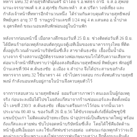
ทหาร มทบ.
32
ค่ายสุรศักดิ์มนตรี นำโดย ร.อ.พสธร ถานี จ.ส.อ.สุพงษ์
มานะจรรยาพงศ์ จ.ส.อ.ศุภชัย กันทะหล้า ส.ต.ปรีดา วงษ์เที่ยง และ
กำลังเจ้าหน้าที่ทหารอีกจำนวนหนึ่ง ได้ร่วมกันควบคุมตัวนายสุทธิพงษ์
ทิพย์บุตร อายุ
37
ปี ราษฎรบ้านเลขที่
1/24
หมู่
4
ต.แสนตอ อ.น้ำปาด
จ.อุตรดิตถ์ ขณะนอนหลับพักผ่อนอยู่ในบ้านพัก
หลังจากก่อนหน้านี้ เมื่อกลางดึกของวันที่
25
มิ.ย. ช่วงติดต่อวันที่
26
มิ.ย.
ได้มีคนร้ายก่อเหตุลักลอบตัดกุญแจตู้เอทีเอ็มของธนาคารกรุงไทย ที่ติด
ตั้งอยู่บริเวณด้านหน้าบริษัทนิ่มซี่เส็ง สาขาต้นธงชัย เยื้องปั้มน้ำมัน
บางจาก ข้างสถานปฏิบัติธรรมหลวงพ่อเกษมเขมโกได้รับความเสียหาย
ต่อมาเจ้าหน้าที่สืบทราบว่าผู้ต้องสงสัยคือนายสุทธิพงษ์ ทิพย์บุตร พักอยู่ที่
บ้านเลขที่
904
ต.ต้นธงชัย อ.เมือง จ.ลำปาง จึงได้ประสานขอกำลัง
ทหารจาก มทบ.
32
ใช้มาตรา
44
เข้าไปตรวจสอบ กระทั่งพบตัวนายสุทธิ
พงษ์ กำลังนอนหลับอยู่ภายในบ้านจึงควบคุมตัวไว้
จากการสอบสวน นายสุทธิพงษ์ ยอมรับสารภาพว่า ตนเองเป็นผู้ก่อเหตุ
จริง ก่อนจะลงมือได้ไปขโมยถังแก๊สมาจากร้านซ่อมแอร์และติดตั้งหม้อ
น้ำ เลขที่
230/3
ต.ต้นธงชัย เพื่อมาเตรียมการไว้ก่อน จากนั้นเวลา
ประมาณ
00.40
น. ของวันที่
26
มิ.ย.
56
ได้ขับรถยนต์เก๋งยี่ห้อมิซซูบิชิ
แชมป์รุ่นเก่า ไม่ติดแผ่นป้ายทะเบียน นำอุปกรณ์เป็นคีมขนาดใหญ่ พร้อม
ถังแก๊สและสายพ่น ขับไปจอดหน้าบริษัทนิ่มซี่เส็ง โดยได้ใช้คีมงัดด้าน
หน้าตู้เอทีเอ็มออก และใช้แก๊สพ่นช่วงรอยต่อ แต่ขณะก่อเหตุกลัวว่าจะมี
คนผ่านมาเห็นเพราะแสงไฟจากการพ่นมีความสว่าง อีกทั้งถนนเส้นดัง