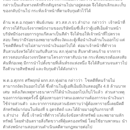
กล่าวเป็นเส้นทางหลักที่รถสัญจรผ่านไปมาอยู่ตลอด จึงได้ยกเลิกและเก็บ
ของกลับบ้านไป กระทั่งเจ้าหน้าที่ตามจับกุมตัวไว้ได้
ด้าน พ.ต.อ.กฤษดา พันธ์เกษม สว.สส.ภ.จว.ลำปาง กล่าวว่า เจ้าหน้าที่
ตำรวจได้รับแจ้งจากพนักงานของบริษัทนิ่มซี่เส็งว่าตู้เอทีเอ็มด้านหน้า
บริษัทมีร่องรอยการถูกแก๊สเผาเป็นสีดำ จึงได้ขอให้เจ้าหน้าที่ไปตรวจ
สอบ ก็พบว่ามีร่อยรองพยายามที่จะงัดแงะตู้เพื่อนำเงินด้านในออกไป แต่
โชคดีที่คนร้ายไม่สามารถนำเงินออกไปได้ ต่อมาเจ้าหน้าที่ตำรวจ
สืบสวนจังหวัดได้ร่วมกับสืบสวน สภ.ทุ่งฝาย สืบหาตัวคนร้าย จากการ
ตรวจสอบกล้องวงจรปิดตามโครงการตาสับปะรด กระทั่งพบรถต้องสงสัย
คันที่ก่อเหตุ มีการนำไปตั้งขายที่เต็นท์รถแห่งหนึ่ง จึงได้สืบสวนจนสาวไป
ถึงตัวนายสิทธิพงษ์ และจับกุมตัวได้ดังกล่าว
พ.ต.อ.ศุภกร ศรีพฤกษ์ ผกก.สภ.ทุ่งฝาย กล่าวว่า โชคดีที่คนร้ายไม่
สามารถงัดเงินออกไปได้ ซึ่งด้านในตู้เอทีเอ็มมีเงินสดอยู่ถึง
4.8
ล้านบาท
เศษ หลังเกิดเหตุทางธนาคารก็ได้นำเงินออกไปเก็บไว้แล้ว ส่วนสาเหตุ
ของการก่อเหตุครั้งนี้ ผู้ต้องหาบอกว่าตนเองตกงานต้องการจะนำเงินมา
ใช้จ่ายส่วนตัว และจากการสอบสวนยังทราบว่าผู้ต้องหารายนี้เคยมีคดี
ลักทรัพย์มาก่อนในท้องที่ จ.อุตรดิตถ์ และได้ย้ายมาอยู่กับภรรยาที่
จ.ลำปาง ทั้งนี้ เจ้าหน้าที่ตำรวจได้แจ้งข้อหาลักทรัพย์ และพยายามลัก
ทรัพย์ โดยทำอันตรายสิ่งกีดขวางที่คุ้มครองทรัพย์ โดยใช้ยานพาหนะ นำ
ตัวส่งพนักงานสอบสวนดำเนินคดีตามกฎหมายต่อไป