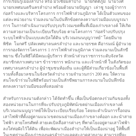
การเรียนรู้เมืองลำปาง หรือ มิวเซียมลำปาง
นายกิตติภูมิ
นามวงศ์
นายกเทศมนตรีนครลำปาง พร้อมด้วยนายปัญญา
เล่าชู รองผู้ว่าการ
ก่อสร้างและบริหารโครงการ การไฟฟ้าส่วนภูมิภาค ได้เป็นตัวแทนของ
แต่ละหน่วยงาน ร่วมลงนามในบันทึกข้อตกลงความร่วมมือแบบบูรณา
การ ในการดำเนินงานปรับปรุงบริเวณเขตพื้นที่เมืองเก่าเขลางค์ ให้เกิด
ความสวยงามเป็นระเบียบเรียบร้อย ตามโครงการ
“
ก่อสร้างปรับปรุง
ระบบไฟฟ้าเป็นแบบเคเบิลใต้ดิน บริเวณถนนบุญวาทย์
”
โดยมีนาย
พิชิต
โมกศรี ปลัดเทศบาลนครลำปาง และนายรชต ดีอารมณ์ ผู้อำนวย
การกองจัดการโครงการ 1 การไฟฟ้าส่วนภูมิภาค ร่วมลงนามเป็นสักขี
พยาน ซึ่งในพิธีได้มีคณะผู้บริหาร หัวหน้าส่วนราชการระดับจังหวัด
สมาชิกสภาเทศบาลฯ ข้าราชการ พนักงาน และเจ้าหน้าที่ ในสังกัดของ
เทศบาลนครลำปาง ผู้นำชุมชนท้องถิ่น และผู้ที่มีส่วนเกี่ยวข้องในพื้นที่
รวมทั้งสื่อมวลชนในจังหวัดลำปาง รวมจำนวนกว่า 200 คน ให้ความ
สนใจเข้าร่วมในพิธีพร้อมร่วมเป็นสักขีพยานการลงนามในบันทึกข้อ
ตกลงความร่วมมือของทั้งสองฝ่าย
สำหรับการลงนามดังกล่าว ได้จัดทำขึ้น เพื่อเป็นข้อตกลงร่วมกันของทั้ง
สองหน่วยงานในการที่จะปรับปรุงภูมิทัศน์เขตย่านเมืองเก่าเขลางค์
บริเวณถนนบุญวาทย์ให้เป็นระเบียบเรียบร้อย โดยจะดำเนินการรื้อถอน
เสาไฟฟ้าที่ตั้งอยู่ตามแนวเขตถนนย่านเมืองเก่าเขลางค์ออก และนำสาย
ไฟฟ้า สายโทรศัพท์ สายเคเบิลสื่อสารต่างๆ ที่พาดโยงอยู่ตามเสาไฟฟ้า
ลงใส่ท่อฝังไว้ใต้ดิน เพื่อจะพัฒนาเมืองลำปางให้เป็นเมืองน่าอยู่ ให้พื้นที่
ในเขตย่านเมืองเก่าของนครลำปางแลดูสะอาดสวยงาม สามารถที่จะ