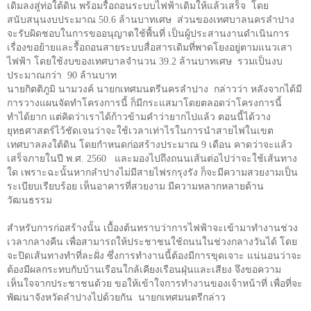
เดิมลงสู่ท่อใต้ดิน พร้อมรื้อถอนระบบไฟฟ้าเดิมให้แล้วเสร็จ โดย
สนับสนุนงบประมาณ
50.6
ล้านบาทเศษ ส่วนของเทศบาลนครลำปาง
จะรับผิดชอบในการขออนุญาตใช้พื้นที่ เป็นผู้ประสานงานดำเนินการ
เรื่องขอย้ายและรื้อถอนสายระบบสื่อสารเดิมที่พาดโยงอยู่ตามแนวเสา
ไฟฟ้า โดยใช้งบของเทศบาลจำนวน
39.2
ล้านบาทเศษ รวมเป็นงบ
ประมาณกว่า 90 ล้านบาท
นายกิตติภูมิ นามวงค์ นายกเทศมนตรีนครลำปาง กล่าวว่า หลังจากได้มี
การวางแผนจัดทำโครงการนี้ ก็มีกระแสมาโดยตลอดว่าโครงการนี้
ทำได้ยาก แต่คิดว่าเราได้ก้าวข้ามคำว่ายากไปแล้ว ตอนนี้ได้วาง
ยุทธศาสตร์ไว้ชัดเจนว่าจะใช้เวลาเท่าไรในการนำสายไฟในเขต
เทศบาลลงใต้ดิน โดยกำหนดก่อสร้างประมาณ
9
เดือน คาดว่าจะแล้ว
เสร็จภายในปี พ.ศ.
2560
และมองไปถึงถนนเส้นต่อไปว่าจะใช้เส้นทาง
ใด เพราะฉะนั้นหากลำปางไม่มีสายไฟรกรุงรัง ก็จะมีความสวยงามเป็น
ระเบียบเรียบร้อย เห็นอาคารที่สวยงาม มีความหลากหลายด้าน
วัฒนธรรม
สำหรับการก่อสร้างนั้น เบื้องต้นทราบว่าการไฟฟ้าจะเข้ามาทำงานช่วง
เวลากลางคืน เพื่อสามารถให้ประชาชนใช้ถนนในช่วงกลางวันได้ โดย
จะปิดเส้นทางทำที่ละฝั่ง ซึ่งการทำงานนี้ต้องมีการขุดเจาะ แน่นอนว่าจะ
ต้องมีผลกระทบกับบ้านเรือนใกล้เคียงเรือนฝุ่นและเสียง จึงขอความ
เห็นใจจากประชาชนด้วย ขอให้เข้าใจการทำงานของเจ้าหน้าที่ เพื่อที่จะ
พัฒนาจังหวัดลำปางไปด้วยกัน นายกเทศมนตรีกล่าว