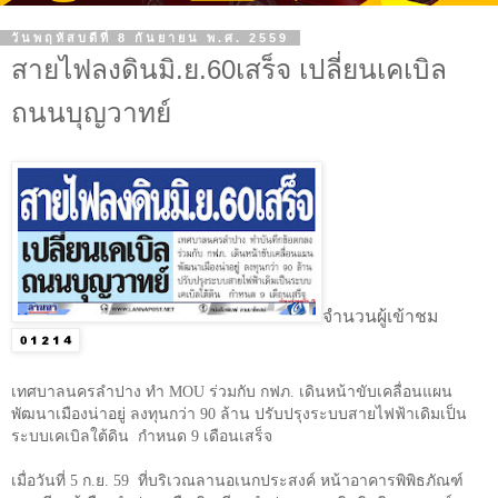
วันพฤหัสบดีที่ 8 กันยายน พ.ศ. 2559
สายไฟลงดินมิ.ย.60เสร็จ เปลี่ยนเคเบิล
ถนนบุญวาทย์
จำนวนผู้เข้าชม
เทศบาลนครลำปาง ทำ
MOU
ร่วมกับ กฟภ. เดินหน้าขับเคลื่อนแผน
พัฒนาเมืองน่าอยู่ ลงทุนกว่า
90
ล้าน ปรับปรุงระบบสายไฟฟ้าเดิมเป็น
ระบบเคเบิลใต้ดิน
กำหนด
9
เดือนเสร็จ
เมื่อวันที่
5
ก.ย.
59
ที่บริเวณลานอเนกประสงค์ หน้าอาคารพิพิธภัณฑ์