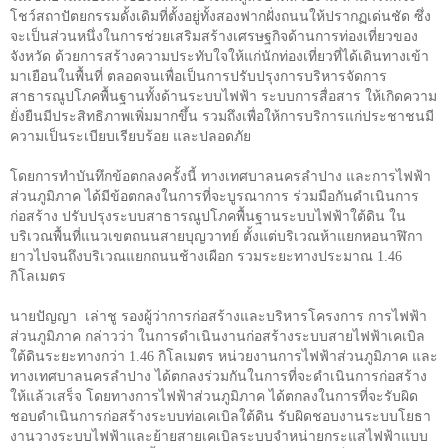
โชว์สถาปัตยกรรมดั้งเดิมที่ตั้งอยู่ทั้งสองฟากฝั่งถนนให้ปรากฏเด่นชัด ซึ่ง
จะเป็นส่วนหนึ่งในการช่วยเสริมสร้างเศรษฐกิจด้านการท่องเที่ยวของ
จังหวัด ด้วยการสร้างความประทับใจให้แก่นักท่องเที่ยวที่ได้เดินทางเข้า
มาเยือนในพื้นที่ ตลอดจนเพื่อเป็นการปรับปรุงการบริหารจัดการ
สาธารณูปโภคพื้นฐานทั้งด้านระบบไฟฟ้า ระบบการสื่อสาร ให้เกิดความ
ยั่งยืนมีประสิทธิภาพเพิ่มมากขึ้น รวมถึงเพื่อให้การบริการแก่ประชาชนมี
ความเป็นระเบียบเรียบร้อย และปลอดภัย
โดยการทำบันทึกข้อตกลงครั้งนี้ ทางเทศบาลนครลำปาง และการไฟฟ้า
ส่วนภูมิภาค ได้มีข้อตกลงในการที่จะบูรณาการ ร่วมมือกันดำเนินการ
ก่อสร้าง ปรับปรุงระบบสาธารณูปโภคพื้นฐานระบบไฟฟ้าใต้ดิน ใน
บริเวณพื้นที่แนวเขตถนนสายบุญวาทย์ ตั้งแต่บริเวณห้าแยกหอนาฬิกา
ยาวไปจนถึงบริเวณแยกถนนช้างเผือก รวมระยะทางประมาณ 1.46
กิโลเมตร
นายปัญญา
เล่าชู รองผู้ว่าการก่อสร้างและบริหารโครงการ การไฟฟ้า
ส่วนภูมิภาค กล่าวว่า ในการดำเนินงานก่อสร้างระบบสายไฟฟ้าเคเบิล
ใต้ดินระยะทางกว่า 1.46 กิโลเมตร หน่วยงานการไฟฟ้าส่วนภูมิภาค และ
ทางเทศบาลนครลำปาง ได้ตกลงร่วมกันในการที่จะดำเนินการก่อสร้าง
ให้แล้วเสร็จ โดยทางการไฟฟ้าส่วนภูมิภาค ได้ตกลงในการที่จะรับผิด
ชอบดำเนินการก่อสร้างระบบท่อเคเบิลใต้ดิน รับผิดชอบงานระบบโยธา
งานวางระบบไฟฟ้าและย้ายสายเคเบิลระบบจำหน่ายกระแสไฟฟ้าแบบ