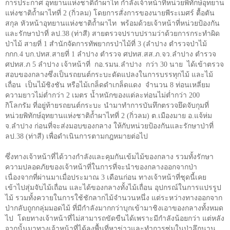
การประกาศ อุทยานแห่งชาติถ้ำผาไท กำลังเจ้าหน้าที่หน่วยพิทักษ์อุทยาน
แห่งชาติถ้ำผาไทที่ 2 (กิ่วลม) โดยการสั่งการของนายพีระเมศร์ ตื้อตัน
สกุล หัวหน้าอุทยานแห่งชาติถ้ำผาไท พร้อมด้วยเจ้าหน้าที่หน่วยป้องกัน
และรักษาป่าที่ ลป.38 (ท่าสี) สายตรวจปราบปรามว่าด้วยการกระทำผิด
ป่าไม้ สายที่ 1 สำนักจัดการทัพยากรป่าไม้ที่ 3 (ลำปาง ตำรวจป่าไม้
กกก.4 บก.ปทส.สายที่ 1 ลำปาง ตำรวจ ศปทส.สส.ภ.จว.ลำปาง ตำรวจ
ศปทส.ภ 5 ลำปาง เจ้าหน้าที่ กอ.รมน.ลำปาง กว่า 30 นาย ได้เข้าตรวจ
สอบของกลางซึ่งเป็นรถยนต์กระบะดัดแปลงในการบรรทุกไม้ และไม้
เถื่อน เป็นไม้ชิงชัน หรือไม้เกล็ดดำเกล็ดแดง จำนวน 8 ท่อนเหลี่ยม
ความยาวไม่ต่ำกว่า 2 เมตร น้ำหนักของแต่ละท่อนไม่ต่ำกว่า 200
กิโลกรัม ที่อยู่ท้ายรถยนต์กระบะ นำมาทำการบันทึกตรวจยึดจับกุมที่
หน่วยพิทักษ์อุทยานแห่งชาติถ้ำผาไทที่ 2 (กิ่วลม) ต.เมืองมาย อ.แจ้ห่ม
จ.ลำปาง ก่อนที่จะส่งมอบของกลาง ให้กับหน่วยป้องกันและรักษาป่าที่
ลป.38 (ท่าสี) เพื่อดำเนินการตามกฎหมายต่อไป
ซึ่งทางเจ้าหน้าที่ได้วางกำลังและคุมกันเข้มไม้ของกลาง รวมทั้งรักษา
ความปลอดภัยของเจ้าหน้าที่ในการที่จะนำของกลางออกจากป่า
เนื่องจากที่ผ่านมาเมื่อประมาณ 3 เดือนก่อน ทางเจ้าหน้าที่ชุดนี้เคย
เข้าไปสุ่มจับไม้เถื่อน และได้ของกลางทั้งไม้เถื่อน อุปกรณ์ในการแปรรูป
ไม้ รวมทั้งควายในการใช้ชักลากไม้จำนวนหนึ่ง แต่ระหว่างทางออกจาก
ป่ากลับถูกกลุ่มมอดไม้ ที่มีกำลังมากกว่าบุกเข้ามาชิงเอาของกลางทั้งหมด
ไป โดยทางเจ้าหน้าที่ไม่สามารถขัดขืนได้เพราะมีกำลังน้อยกว่า แต่หลัง
จากนั้นมาทางเจ้าหน้าที่ได้ลงพื้นที่หาข่าวและทำการซุ่มในป่าลึกนาน