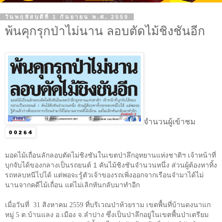
วันพฤหัสบดีที่ 1 กันยายน พ.ศ. 2559
พ้นคุกรุกป่าไม่นาน ลอบตัดไม้ชิงชันอีก
จำนวนผู้เข้าชม
มอดไม้เถื่อนลักลอบตัดไม่ชิงชันในเขตป่าลึกอุทยานแห่งชาติฯ เจ้าหน้าที่
บุกจับได้ของกลางเป็นรถยนต์ 1 คันไม้ชิงชันจำนวนหนึ่ง ส่วนผู้ต้องหาทิ้ง
รถหลบหนีไปได้ แต่พอจะรู้ตัวเจ้าของรถเพิ่งออกจากเรือนจำมาได้ไม่
นานจากคดีไม้เถื่อน แต่ไม่เลิกหันกลับมาทำอีก
เมื่อวันที่ 31 สิงหาคม 2559 ที่บริเวณป่าห้วยราม เขตพื้นที่บ้านดงนาแก
หมู่ 5 ต.บ้านแลง อ.เมือง จ.ลำปาง ซึ่งเป็นป่าลึกอยู่ในเขตพื้นป่าเตรียม