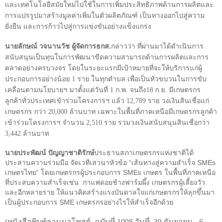
และเทคโนโลยีสมัยใหม่ไปใช้ในการเพิ่มประสิทธิภาพด้านการผลิตและ
การแปรรูปมาสร้างมูลค่าเพิ่มในตัวผลิตภัณฑ์ เป็นทางออกไปสู่ความ
ยั่งยืน และการก้าวไปสู่การแข่งขันอย่างแข็งแกร่ง
นายลักษณ์ วจนานวัช ผู้จัดการธกส.
กล่าวว่า ที่ผ่านมาได้ดำเนินการ
สนับสนุนเป็นทุนในการพัฒนาขีดความสามารถด้านการผลิตและการ
ตลาดอย่างครบวงจร โดยในระยะแรกมีเป้าหมายที่จะให้บริการแก่ผู้
ประกอบการอย่างน้อย 1 ราย ในทุกตำบล เพื่อเป็นหัวขบวนในการขับ
เคลื่อนตามนโยบายฯ มาตั้งแต่วันที่ 1 ก.พ. จนถึง18 ก.ย. มีเกษตรกร
ลูกค้าทั่วประเทศเข้าร่วมโครงการฯ แล้ว 12,789 ราย วงเงินสินเชื่อแก่
เกษตรกร กว่า 20,000 ล้านบาท เฉพาะในพื้นที่ภาคเหนือมีเกษตรกรลูกค้า
เข้าร่วมโครงการฯ จำนวน 2,510 ราย รวมวงเงินสนับสนุนสินเชื่อกว่า
3,442 ล้านบาท
ประธานสภาเกษตรกรแห่งชาติได้
นายประพัฒน์ ปัญญาชาติรักษ์
ประสานความร่วมมือ จัดเวทีเสวนาหัวข้อ
“
เส้นทางสู่ความสำเร็จ
SMEs
เกษตรไทย
”
โดยเกษตรกรผู้ประกอบการ
SMEs
เกษตร ในพื้นที่ภาคเหนือ
ที่ประสบความสำเร็จเช่น กาแฟดอยช้างฟาร์มผึ้ง เกษตรกรผู้เลี้ยงวัว
และอีกหลายราย ให้แนวคิดสร้างแรงบันดาลใจแก่เกษตรกรให้ลุกขึ้นมา
เป็นผู้ประกอบการ
SME
เกษตรกรอย่างไรให้สำเร็จอีกด้วย
(
หนังสือพิมพ์ลานนาโพสต์ ฉบับที่ 1098 วันที่ 30 กันยายน - 6