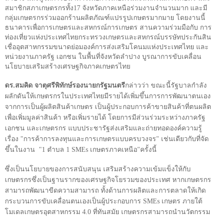
สมาชิกสภาเกษตรกรทั้ง
17
จังหวัดภาคเหนือร่วมงานจำนวนมาก และมี
กลุ่มเกษตรกรร่วมออกร้านผลิตภัณฑ์แปรรูปเกษตรมากมาย โดยงานนี้
ธนาคารเพื่อการเกษตรและสหกรณ์การเกษตร สานความร่วมมือกับ การ
ท่องเที่ยวแห่งประเทศไทยกระทรวงเกษตรและสหกรณ์บรรษัทประกันสิน
เชื่ออุตสาหกรรมขนาดย่อมองค์การส่งเสริมโคนมแห่งประเทศไทย และ
หน่วยงานภาครัฐ เอกชน ในพื้นที่จังหวัดลำปาง บูรณาการขับเคลื่อน
นโยบายเสริมสร้างเศรษฐกิจภาคเกษตรไทย
ดร.สมคิด จาตุศรีพิทักษ์รองนายกรัฐมนตรี
กล่าวว่า ขณะนี้รัฐบาลกำลัง
ผลักดันให้เกษตรกรในประเทศไทยมีรายได้เพิ่มขึ้นการการพัฒนาตนเอง
จากการเป็นผู้ผลิตสินค้าเกษตร เป็นผู้ประกอบการค้าขายสินค้าที่ตนผลิต
เพื่อเพิ่มมูลค่าสินค้า หรือเพิ่มรายได้ โดยการมีส่วนร่วมระหว่างภาครัฐ
เอกชน และเกษตรกร แบบประชารัฐส่งเสริมและถ่ายทอดองค์ความรู้
เรื่อง "การค้าการลงทุนและการเกษตรแบบครบวงจร" เช่นเดียวกับที่จัด
ขึ้นในงาน "1 ตำบล 1
SMEs
เกษตรภาคเหนือ"ครั้งนี้
ซึ่งเป็นนโยบายของการสนับสนุน เสริมสร้างความเข้มแข็งให้กับ
เกษตรกรซึ่งเป็นฐานรากของเศรษฐกิจโยรวมของประเทศ หากเกษตรกร
สามารถพัฒนาขีดความสามารถ ทั้งด้านการผลิตและการตลาดให้เกิด
กระบวนการขับเคลื่อนตนเองเป็นผู้ประกอบการ
SMEs
เกษตร ภายใต้
โมเดลเกษตรอุตสาหกรรม 4.0 ที่ทันสมัย เกษตรกรสามารถนำนวัตกรรม