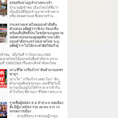
อร่อยริมทาง@ลำปางหนาเจ้า
จำนวนผู้เข้าชม เมืองไทยได้ชื่อว่า
เป็นเมืองที่นิยมร้านอาหารข้างทาง
หรือ Street food ซึ่งหลายร้าน...
กระทรวงมหาดไทยออกคำสั่งคืน
ตำแหน่ง อดีตผู้ว่าฯ ดิเรก ก้อนกลีบ
พร้อมคืนสิทธิ์ประโยชน์ตามกฎหมาย
หลังศาลปกครองสูงสุดพิพากษาเพิก
ถอนคำสั่งกระทรวงมหาดไทย ระบุ
อดีตผู้ว่าฯ ไม่ได้กระทำผิดวินัยร้าย
เข้าชม เมื่อวันที่ 17 มิถุนายน 2563
มหาดไทยได้ออกหนังสือคำสั่งกระทรวง
ี่ 1500/2563 เรื่องยกเลิกคำสั่งลงโทษ ...
เจาะชีวิต 'เกรียงไกร' ต้นตำนานเพชร
ซาอุฯ
เจาะใจ “ เกรียงไกร เตชะโม่ง ” ต้น
ตำนานคดีเพชรมรณะ เผยชีวิตวันนี้
ความเป็นอยู่ไม่ได้ร่ำรวย หาเช้ากิน
ค่ำไปวันๆ ที่ผ่านมา ชีวิตหวาดระแวง
รายชื่อผู้สมัคร ส.ส.ลำปาง 4 เขตเลือก
ตั้ง มีผู้มาสมัคร รวม 46 คน จาก 13
พรรคการเมือง
ตามที่มีพระราชกฤษฎีกายุบ