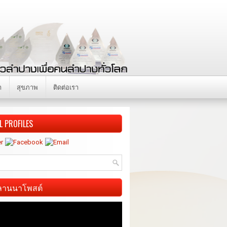
า
สุขภาพ
ติดต่อเรา
L PROFILES
ี ลานนาโพสต์