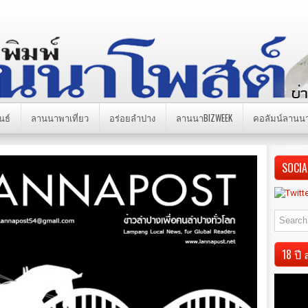
นธ์
ลานนาพาเที่ยว
อร่อยลำปาง
ลานนาBIZWEEK
คอลัมน์ลานน
SOCIA
18 ป