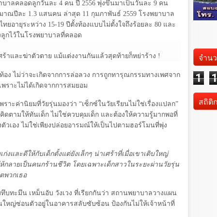
พยาบาลคลอดลูกวันละ
4
คน ปี
2556
พุ่งขึ้นมาเป็นวันละ
9
คน
มาณปีละ
1.3
แสนคน ล่าสุด
11
กุมภาพันธ์
2559
โรงพยาบาล
นไทยอายุระหว่าง
15-19
ปีตั้งท้องแบบไม่ตั้งใจถึงร้อยละ
80
และ
้งลูกไว้ในโรงพยาบาลที่คลอด
จำนว
ซึมเศร้าและฆ่าตัวตาย แม้แต่งงานกันแล้วสุดท้ายก็หย่าร้าง !
บตั้งท้อง ไม่ว่าจะเกิดจากการล่อลวง การถูกทารุณกรรมทางเพศจาก
1
ร้ายเพราะไม่ได้เกิดจากการสมยอม
สถิติ
พราะค่านิยมที่วัยรุ่นมองว่า “เซ็กซ์ในวัยเรียนไม่ใช่เรื่องแปลก”
 คิดตามให้ทันเด็ก ไม่ใช่ควบคุมเด็ก และต้องให้ความรู้มากพอที่
งตัวเอง ไม่ใช่เพียงปล่อยอารมณ์ให้เป็นไปตามฮอร์โมนที่พุ่ง
่งและดีให้กับเด็กตั้งแต่ยังเล็กๆ น่าเศร้าที่เมื่อเขาเติบใหญ่
สให้กลายเป็นคนกร้านชีวิต โดยเฉพาะเด็กสาวในระยะผ่านวัยรุ่น
วิตพวกเธอ
บทึบทะมึน เหม็นอับ วังเวง ที่เรียกกันว่า สถานพยาบาลวางแผน
นใหญ่ซ่อนตัวอยู่ในอาคารสลับซับซ้อน ป้องกันไม่ให้เจ้าหน้าที่