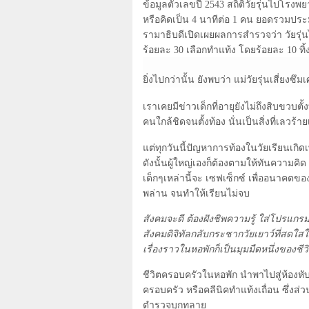
ข้อมูลตัวเลขปี
2543
สถิติวัยรุ่นไปโรง
หรือคิดเป็น
4
นาทีต่อ
1
คน ยอดรวมประ
รามาธิบดีเปิดเผยผลการสำรวจว่า วัยรุ่
ร้อยละ
30
เลือกทำแท้ง โดยร้อยละ
10
ทิ
ยิ่งไปกว่านั้น ยังพบว่า แม่วัยรุ่นเสี่ยง
เราเคยมีข่าวเด็กที่อายุยังไม่ถึงสิบขว
คนใกล้ชิดจนตั้งท้อง นั่นเป็นสิ่งที่เลว
แต่ทุกวันนี้ปัญหาการท้องในวัยเรียนเกิดเ
ดังนั้นผู้ใหญ่เองก็ต้องตามให้ทันความคิด
เด็กๆเหล่านี้จะ เซฟเซ็กซ์ เพื่ออนาคตขอ
พล่าน จนทำให้เรียนไม่จบ
สังคมจะดี ต้องฝังชิพความรู้ ใส่โปรแกรมเก
สังคมดิจิทัลกลับกระชากวัยเยาว์ที่สดใ
เรื่องราวในหอพักก็เป็นมุมมืดหนึ่งของชี
ชีวิตครอบครัวในหอพัก นำพาไปสู่ห้องหั
ครอบครัว หรือคลีนิคทำแท้งเถื่อน ซึ่งส่ว
ตำรวจบุกทลาย