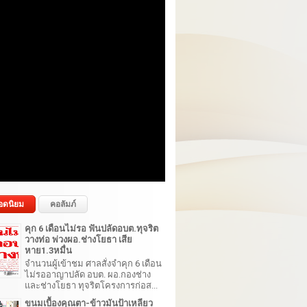
อดนิยม
คอลัมภ์
คุก 6 เดือนไม่รอ ฟันปลัดอบต.ทุจริต
วางท่อ พ่วงผอ.ช่างโยธา เสีย
หาย1.3หมื่น
จำนวนผู้เข้าชม ศาลสั่งจำคุก 6 เดือน
ไม่รออาญาปลัด อบต. ผอ.กองช่าง
และช่างโยธา ทุจริตโครงการก่อส...
ขนมเบื้องคุณตา-ข้าวมันป้าเหลียว