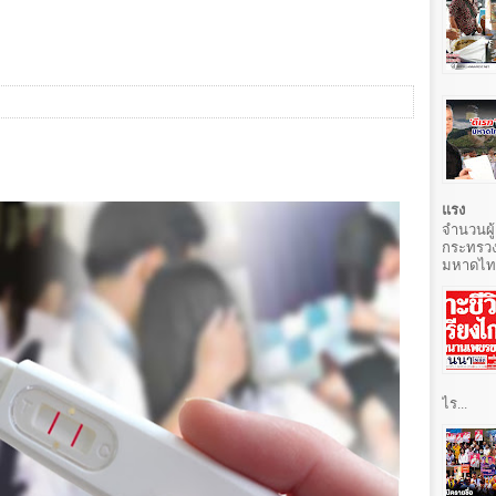
แรง
จำนวนผู้
กระทรวง
มหาดไทยท
ไร...