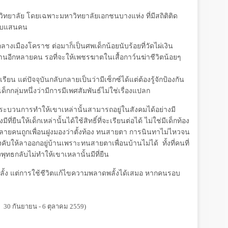
หาวิทยาลัย โดยเฉพาะมหาวิทยาลัยเอกชนบางแห่ง ที่มีสถิติติด
งนับแสนคน
างเมืองโคราช ต่อมาก็เป็นศพเด็กน้อยนับร้อยที่วัดไผ่เงิน
งานอีกหลายคน รอที่จะให้เพชรฆาตในเสื้อกาว์นฆ่าชีวิตน้อยๆ
รียน แต่ปัจจุบันกลับกลายเป็นว่ามีเซ็กซ์ได้แต่ต้องรู้จักป้องกัน
กกลุ่มหนึ่งว่ามีการมีเพศสัมพันธ์ไม่ใช่เรื่องแปลก
กระบวนการทำให้เขาเหล่านั้นสามารถอยู่ในสังคมได้อย่างมี
ีที่ยืนให้เด็กเหล่านั้นได้ใช้สิทธิ์ที่จะเรียนต่อได้ ไม่ใช่มีเด็กท้อง
 หลายคนถูกเพื่อนฝูงมองว่าตั้งท้อง ทนสายตา การนินทาไม่ไหวจน
ับให้ลาออกอยู่บ้านเพราะทนสายตาเพื่อนบ้านไม่ได้ ทั้งที่คนที่
ืองพุทธกลับไม่ทำให้เขาเหลานั้นมีที่ยืน
ดพลั้ง แต่การใช้ชีวิตแก้ไขความพลาดพลั้งได้เสมอ หากคนรอบ
ี่ 30 กันยายน - 6 ตุลาคม 2559)