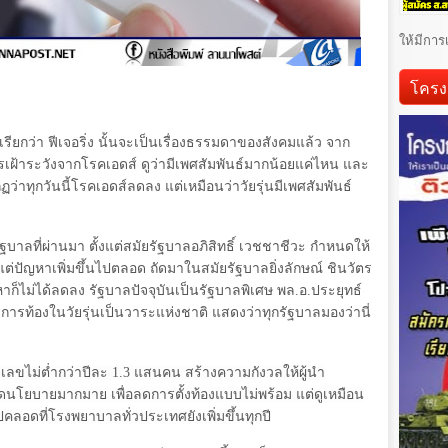
ให้มีการ
โครง
่นเรียกว่า ฟีเจอริ่ง นั้นจะเป็นเรื่องธรรมดาของสังคมแล้ว จาก
นการเฝ้าระวังจากโรคเอดส์ ดูว่ามีเพศสัมพันธ์มากน้อยแค่ไหน และ
่าทุกวันนี้โรคเอดส์ลดลง แต่เหมือนว่าวัยรุ่นมีเพศสัมพันธ์
ัฐบาลที่ผ่านมา ตั้งแต่สมัยรัฐบาลอภิสิทธิ์ เวชชาชีวะ กำหนดให้
แต่ปัญหาเพิ่มขึ้นไปตลอด ถัดมาในสมัยรัฐบาลยิ่งลักษณ์ ชินวัตร
าก็ไม่ได้ลดลง รัฐบาลปัจจุบันเป็นรัฐบาลพิเศษ พล.อ.ประยุทธ์
การท้องในวัยรุ่นเป็นวาระแห่งชาติ แสดงว่าทุกรัฐบาลมองว่านี่
วเลขไม่ต่ำกว่าปีละ
1.3
แสนคน สร้างความกังวลให้ผู้นำ
โยบายมากมาย เพื่อลดการตั้งท้องแบบไม่พร้อม แต่ดูเหมือน
ปคลอดที่โรงพยาบาลทั่วประเทศยังเพิ่มขึ้นทุกปี