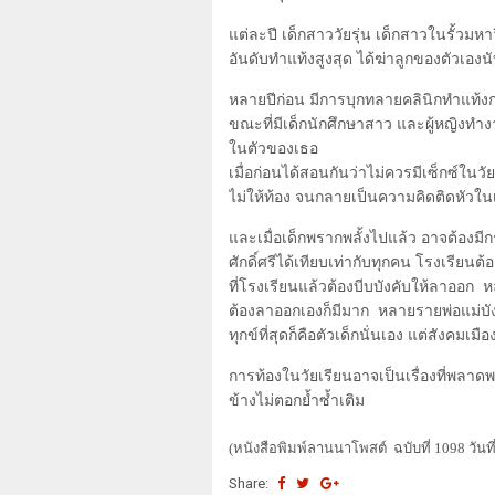
แต่ละปี เด็กสาววัยรุ่น เด็กสาวในรั้วม
อันดับทำแท้งสูงสุด ได้ฆ่าลูกของตัวเอ
หลายปีก่อน มีการบุกทลายคลินิกทำแท้งกล
ขณะที่มีเด็กนักศึกษาสาว และผู้หญิงทำ
ในตัวของเธอ
เมื่อก่อนได้สอนกันว่าไม่ควรมีเซ็กซ์ในวัยเ
ไม่ให้ท้อง จนกลายเป็นความคิดติดหัวในเด็
และเมื่อเด็กพรากพลั้งไปแล้ว อาจต้องมี
ศักดิ์ศรีได้เทียบเท่ากับทุกคน โรงเรียนต้องม
ที่โรงเรียนแล้วต้องบีบบังคับให้ลาออก
ต้องลาออกเองก็มีมาก หลายรายพ่อแม่บังค
ทุกข์ที่สุดก็คือตัวเด็กนั่นเอง แต่สังคมเม
การท้องในวัยเรียนอาจเป็นเรื่องที่พลา
ข้างไม่ตอกย้ำซ้ำเติม
(
หนังสือพิมพ์ลานนาโพสต์ ฉบับที่ 1098 วันท
Share: