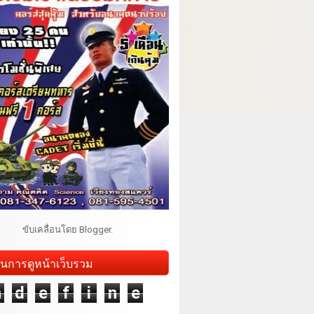
ขับเคลื่อนโดย
Blogger
.
นการดูหน้าเว็บรวม
n
d
e
f
i
n
e