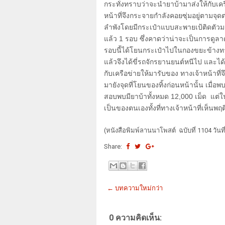
กระทั่งทราบว่าจะนำยาบ้ามาส่งให้กับ
หน้าที่จึงกระจายกำลังคอยซุ่มอยู่ตามจุดต
ลำพังโดยมีกระเป๋าแบบสะพายเป้ติดตัวมา
แล้ว 1 รอบ ซึ่งคาดว่าน่าจะเป็นการดูลาด
รอบนี้ได้โยนกระเป๋าไปในกองขยะข้างทา
แล้วจึงได้ขี่รถจักรยานยนต์หนีไป และได้ม
กับเครือข่ายให้มารับของ ทางเจ้าหน้าที
มายังจุดที่โยนของทิ้งก่อนหน้านั้น เมื่
สอบพบมียาบ้าทั้งหมด 12
,
000 เม็ด แต่ใ
เป็นของตนเองทั้งที่ทางเจ้าหน้าที่เห็น
(หนังสือพิมพ์ลานนาโพสต์ ฉบับที่ 1104 วันท
Share:
← บทความใหม่กว่า
0 ความคิดเห็น: