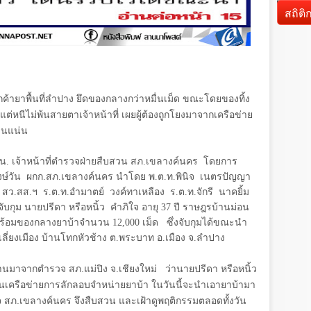
d
สถิติ
กค้ายาพื้นที่ลำปาง ยึดของกลางกว่าหมื่นเม็ด ขณะโดยของทิ้ง
แต่หนีไม่พ้นสายตาเจ้าหน้าที่ เผยผู้ต้องถูกโยงมาจากเครือข่าย
ฐานแน่น
0 น. เจ้าหน้าที่ตำรวจฝ่ายสืบสวน สภ.เขลางค์นคร โดยการ
ษ์วัน ผกก.สภ.เขลางค์นคร นำโดย พ.ต.ท.พินิจ เนตรปัญญา
ง สว.สส.ฯ ร.ต.ท.อำมาตย์ วงค์ทาเหลือง ร.ต.ท.จักรี นาคยิ้ม
ับกุม นายปรีดา หรือหนิ้ว คำภิใจ อายุ 37 ปี ราษฎรบ้านม่อน
ง พร้อมของกลางยาบ้าจำนวน 12,000 เม็ด ซึ่งจับกุมได้ขณะนำ
่ยงเมือง บ้านโทกหัวช้าง ต.พระบาท อ.เมือง จ.ลำปาง
านมาจากตำรวจ สภ.แม่ปิง จ.เชียงใหม่ ว่านายปรีดา หรือหนิ้ว
ในเครือข่ายการลักลอบจำหน่ายยาบ้า ในวันนี้จะนำเอายาบ้ามา
ำรวจ สภ.เขลางค์นคร จึงสืบสวน และเฝ้าดูพฤติกรรมตลอดทั้งวัน