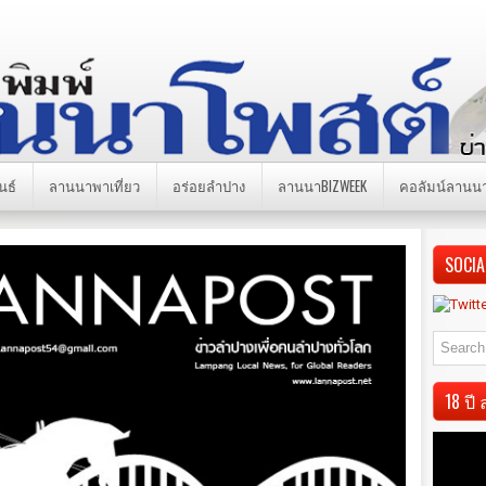
นธ์
ลานนาพาเที่ยว
อร่อยลำปาง
ลานนาBIZWEEK
คอลัมน์ลานน
SOCIA
18 ป