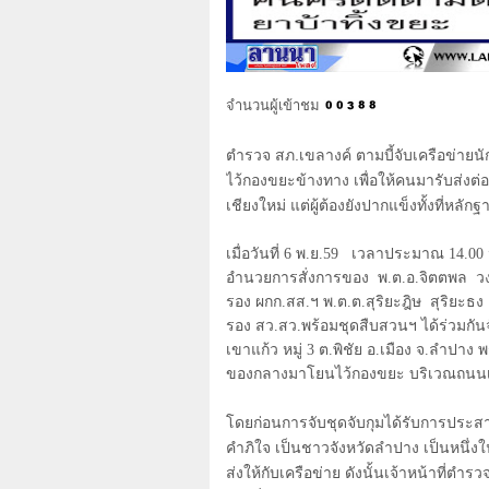
จำนวนผู้เข้าชม
ตำรวจ สภ.เขลางค์ ตามบี้จับเครือข่ายนั
ไว้กองขยะข้างทาง เพื่อให้คนมารับส่งต่อ
เชียงใหม่ แต่ผู้ต้องยังปากแข็งทั้งที่หลัก
เมื่อวันที่ 6 พ.ย.59 เวลาประมาณ 14.0
อำนวยการสั่งการของ พ.ต.อ.จิตตพล วง
รอง ผกก.สส.ฯ พ.ต.ต.สุริยะฎิษ สุริยะธ
รอง สว.สว.พร้อมชุดสืบสวนฯ ได้ร่วมกันจ
เขาแก้ว หมู่ 3 ต.พิชัย อ.เมือง จ.ลำปา
ของกลางมาโยนไว้กองขยะ บริเวณถนนเลี
โดยก่อนการจับชุดจับกุมได้รับการประส
คำภิใจ เป็นชาวจังหวัดลำปาง เป็นหนึ่ง
ส่งให้กับเครือข่าย ดังนั้นเจ้าหน้าที่ต