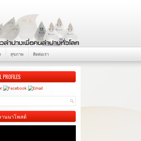
า
สุขภาพ
ติดต่อเรา
L PROFILES
ี ลานนาโพสต์