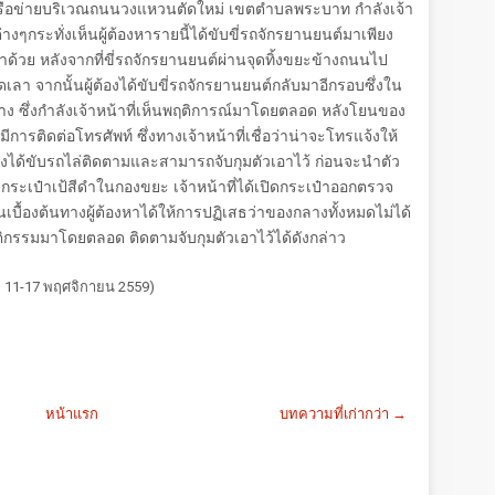
เครือข่ายบริเวณถนนวงแหวนตัดใหม่ เขตตำบลพระบาท กำลังเจ้า
่างๆกระทั่งเห็นผู้ต้องหารายนี้ได้ขับขี่รถจักรยานยนต์มาเพียง
ด้วย หลังจากที่ขี่รถจักรยานยนต์ผ่านจุดทิ้งขยะข้างถนนไป
เลา จากนั้นผู้ต้องได้ขับขี่รถจักรยานยนต์กลับมาอีกรอบซึ่งใน
ง ซึ่งกำลังเจ้าหน้าที่เห็นพฤติการณ์มาโดยตลอด หลังโยนของ
ีการติดต่อโทรศัพท์ ซึ่งทางเจ้าหน้าที่เชื่อว่าน่าจะโทรแจ้งให้
่จึงได้ขับรถไล่ติดตามและสามารถจับกุมตัวเอาไว้ ก่อนจะนำตัว
อพบกระเป๋าเป้สีดำในกองขยะ เจ้าหน้าที่ได้เปิดกระเป๋าออกตรวจ
นเบื้องต้นทางผู้ต้องหาได้ให้การปฏิเสธว่าของกลางทั้งหมดไม่ได้
พฤติกรรมมาโดยตลอด ติดตามจับกุมตัวเอาไว้ได้ดังกล่าว
ี่ 11-17 พฤศจิกายน 2559)
หน้าแรก
บทความที่เก่ากว่า →