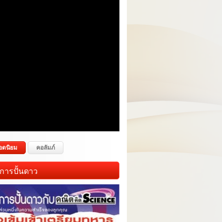
อดนิยม
คอลัมภ์
การปั้นดาว