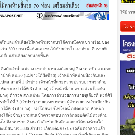
ให้มีการ
โครง
ำลังตัดและลำเลียงไม้หวงห้ามจากป่าได้คาหนังคาเขา พร้อมของ
วัน 300 บาท เพื่อตัดและขนไม้ดังกล่าวไปเผาถ่าน อีกรายที่
เตรียมลำเลียงออกนอกพื้นที่
ติดกับลำน้ำแม่จาง เขตบ้านหนองถ้อย หมู่ 7 ต.นาครัว อ.แม่ทะ
ป่าที่ ลป.20 (แม่จางใต้ฝั่งซ้าย) เจ้าหน้าที่หน่วยป้องกันและ
บก.ปทส.สายที่ 1 ลำปาง เจ้าหน้าที่สายตรวจปราบปรามว่าด้วย
ทัพยากรป่าไม้ที่ 3 (ลำปาง) เจ้าหน้าที่สายตรวจส่วนป้องกัน
าง) ตำรวจ สภ.แม่ทะ โดยการอำนวยการนายชูเกียรติ พงศ์ศิริ
่าไม้ที่ 3 (ลำปาง) นายสุเทพ พุทชา ผู้อำนวยการส่วนป้องกัน
่าไม้ที่ 3 (ลำปาง) นำโดยนายไพโรจน์ กลัดตลาด หัวหน้า
จางใต้ฝั่งซ้าย) ร่วมกันเข้าตรวจสอบ การลักลอบตัดไม้หวงห้าม
ื่อไปถึง พบชาย 2 คน กำลังช่วยกันตัดและยกไม้หวงห้ามใส่
เบียน บจ 3386 ลำปาง เกือบเต็มกระบะรถคันดังกล่าวแล้ว