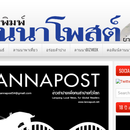
นธ์
ลานนาพาเที่ยว
อร่อยลำปาง
ลานนาBIZWEEK
คอลัมน์ลานน
SOCIA
18 ป