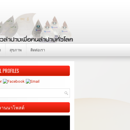
า
สุขภาพ
ติดต่อเรา
L PROFILES
ี ลานนาโพสต์