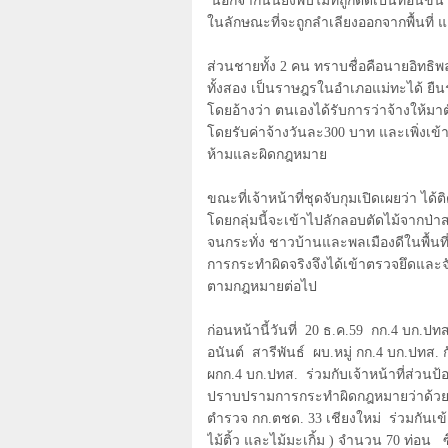
นอกจากนี้นี้ยังพบไม้ที่ถูกตัดเป็นท่อนขน
ในลักษณะที่จะถูกลำเลียงออกจากพื้นที่ แ
ส่วนชายทั้ง 2 คน ทราบชื่อคือนายอิทธิพล
ทั้งสอง เป็นราษฎรในอำเภอแม่ทะได้ ยืนร
โดยอ้างว่า ตนเองได้รับการว่าจ้างให้มาตั
โดยรับค่าจ้างวันละ300 บาท และเพิ่งเข้า
ห้ามและผิดกฎหมาย
ขณะที่เจ้าหน้าที่ชุดจับกุมเปิดเผยว่า ไ
โดยกลุ่มนี้จะเข้าไปลักลอบตัดไม้จากป่า
จนกระทั่ง ชาวบ้านและพลเมืองดีในพื้น
การกระทำผิดจริงจึงได้เข้าตรวจยึดและ
ตามกฎหมายต่อไป
ก่อนหน้านี้วันที่
20
ธ.ค.
59
กก.
4
บก.ปทส
อนันต์ สารีพันธ์ ผบ.หมู่ กก.
4
บก.ปทส. ก
ผกก.
4
บก.ปทส. ร่วมกับเจ้าหน้าที่ส่วน
ปราบปรามการกระทำผิดกฎหมายว่าด้วยก
ตำรวจ กก.ตชด.
33
เชียงใหม่ ร่วมกันเข้
ไม้ติ้ว และไม้มะเกิ้ม ) จำนวน
70
ท่อน ซึ่