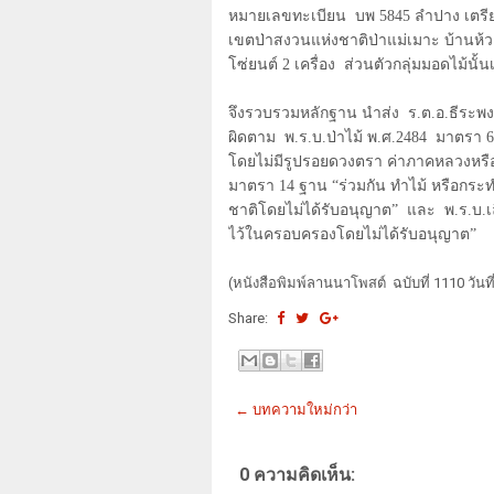
หมายเลขทะเบียน บพ
5845
ลำปาง เตรีย
เขตป่าสงวนแห่งชาติป่าแม่เมาะ บ้านห้วยเ
โซ่ยนต์
2
เครื่อง ส่วนตัวกลุ่มมอดไม้นั้นเ
จึงรวบรวมหลักฐาน นำส่ง ร.ต.อ.ธีระพ
ผิดตาม พ.ร.บ.ป่าไม้ พ.ศ.
2484
มาตรา
6
โดยไม่มีรูปรอยดวงตรา ค่าภาคหลวงหร
มาตรา
14
ฐาน
“
ร่วมกัน ทำไม้ หรือกระ
ชาติโดยไม่ได้รับอนุญาต
”
และ พ.ร.บ.เลื
ไว้ในครอบครองโดยไม่ได้รับอนุญาต
”
(หนังสือพิมพ์ลานนาโพสต์ ฉบับที่ 1110 วัน
Share:
← บทความใหม่กว่า
0 ความคิดเห็น: