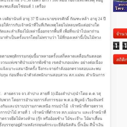
าดประมาณ 1-1.50 เมตร อีกว่า 100 ท่อน กองในที่เกิดเหตุ ที่อยู่
ละพบเลื่อยโซ่ยนต์ 1 เครื่อง
 เจติยานันท์ อายุ 37 ปี และนายขจรศักดิ์ กัณฑะหล้า อายุ 24 ปี
อให้การกับเจ้าหน้าที่ในที่เกิดเหตุโดยไม่หลบหนีแต่อย่างใด
ดและลำเลียงไม้เหล่านี้ออกจากพื้นที่ เพื่อที่จะนำไปเผาถ่าน
จำนว
มาทำเป็นครั้งแรกโดยไม่ทราบว่า ไม้ที่กองเหล่านี้เป็นไม้หวง
1
ด้ติดตามพฤติกรรมกลุ่มนี้มาหลายครั้งแต่ก็คลาดเคลื่อนกันตลอด
สถิติ
สงวนแห่งชาติป่าแม่จากฝั่งซ้าย เขตอำเภอแม่ทะ อย่างต่อเนื่อง
ที่แจ้งเบาะแสมาอีกครั้ง จึงกระจายกำลังออกตรวจสอบและพบ
จับกุม ก่อนที่จะนำตัวส่งพนักงานสอบสวน สภ.แม่ทะ ดำเนินการ
. สายตรวจ จว.ลำปาง สายที่
1
(เมืองลำปาง)นำโดย ด.ต.วสุ
ับพวก โดยการอำนวยการสั่งการของ พ.ต.อ.พิบูลย์ เวียงจันทร์
ป้องกันและปราบปรามภาคเหนือ กรมป่าไม้ เจ้าหน้าที่สายตรวจ
ารป่าไม้ สายที่
1
เจ้าหน้าที่ตำรวจ สภ.แม่เมาะ และเจ้าหน้าที่
าตรวจยึดไม้หวงห้าม (กุ๊ก หรืออ้อยช้าง ไม้ขะเจ๊าะ ไม้ผาเสี้ยน
งบรรทุกอยู่ด้านหลังรถยนต์กระบะยี่ห้อนิสสัน บิ๊กเอ็ม สีน้ำเงิน