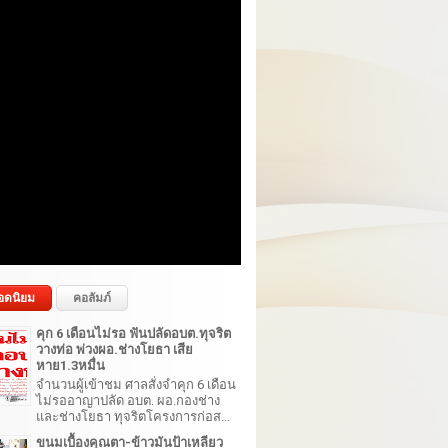
อดนิยม
คอลัมภ์
คุก 6 เดือนไม่รอ ฟันปลัดอบต.ทุจริต
วางท่อ พ่วงผอ.ช่างโยธา เสีย
หาย1.3หมื่น
จำนวนผู้เข้าชม ศาลสั่งจำคุก 6 เดือน
ไม่รออาญาปลัด อบต. ผอ.กองช่าง
และช่างโยธา ทุจริตโครงการก่อส...
ขนมเบื้องคุณตา-ข้าวมันป้าเหลียว