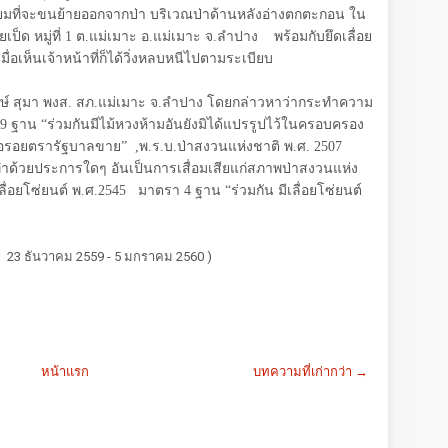
มที่จะขนย้ายออกจากป่า บริเวณป่าด้านหลังอ่างตกตะกอน ใน
ป็ด หมู่ที่
1
ต.แม่เมาะ อ.แม่เมาะ จ.ลำปาง พร้อมกับยึดเลื่อย
มื่อเห็นเจ้าหน้าที่ก็ได้วิ่งหลบหนีไปตามระเบียบ
งษ์ สุมา พงส. สภ.แม่เมาะ จ.ลำปาง โดยกล่าวหาว่ากระทำความ
9
ฐาน
“
ร่วมกันมีไม้หวงห้ามอันยังมิได้แปรรูปไว้ในครอบครอง
ือรอยตรารัฐบาลขาย
”
,พ.ร.บ.ป่าสงวนแห่งชาติ พ.ศ.
2507
ทำด้วยประการใดๆ อันเป็นการเสื่อมเสียแก่สภาพป่าสงวนแห่ง
่อยโซ่ยนต์ พ.ศ.
2545
มาตรา
4
ฐาน
“
ร่วมกัน มีเลื่อยโซ่ยนต์
ที่ 23 ธันวาคม 2559 - 5 มกราคม 2560 )
หน้าแรก
บทความที่เก่ากว่า →