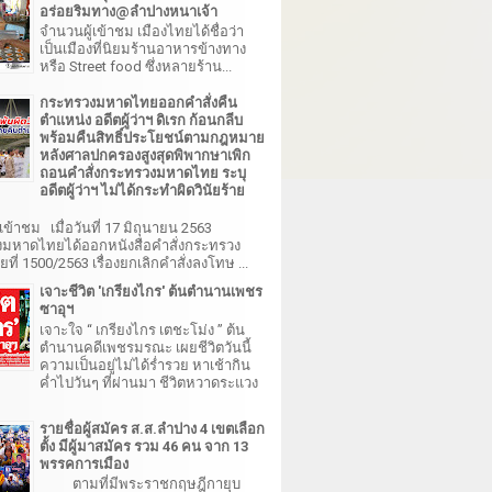
อร่อยริมทาง@ลำปางหนาเจ้า
จำนวนผู้เข้าชม เมืองไทยได้ชื่อว่า
เป็นเมืองที่นิยมร้านอาหารข้างทาง
หรือ Street food ซึ่งหลายร้าน...
กระทรวงมหาดไทยออกคำสั่งคืน
ตำแหน่ง อดีตผู้ว่าฯ ดิเรก ก้อนกลีบ
พร้อมคืนสิทธิ์ประโยชน์ตามกฎหมาย
หลังศาลปกครองสูงสุดพิพากษาเพิก
ถอนคำสั่งกระทรวงมหาดไทย ระบุ
อดีตผู้ว่าฯ ไม่ได้กระทำผิดวินัยร้าย
เข้าชม เมื่อวันที่ 17 มิถุนายน 2563
มหาดไทยได้ออกหนังสือคำสั่งกระทรวง
ี่ 1500/2563 เรื่องยกเลิกคำสั่งลงโทษ ...
เจาะชีวิต 'เกรียงไกร' ต้นตำนานเพชร
ซาอุฯ
เจาะใจ “ เกรียงไกร เตชะโม่ง ” ต้น
ตำนานคดีเพชรมรณะ เผยชีวิตวันนี้
ความเป็นอยู่ไม่ได้ร่ำรวย หาเช้ากิน
ค่ำไปวันๆ ที่ผ่านมา ชีวิตหวาดระแวง
รายชื่อผู้สมัคร ส.ส.ลำปาง 4 เขตเลือก
ตั้ง มีผู้มาสมัคร รวม 46 คน จาก 13
พรรคการเมือง
ตามที่มีพระราชกฤษฎีกายุบ