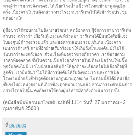
นิชย์จังหวัด และการค้าภายใน ร่วมรับฟังข้อมูลต่างๆ ซึ่งผลการประชุม
ทางผู้ว่าราชการจังหวัดจะได้เรียกโรงน้ำแข็งวารีเทพเข้ามาพูดคุยอีก
ครั้ง เนื่องจากในวันดังกล่าว ทางโรงงานวารีเทพไม่ได้เข้าร่วมประชุม
แต่อย่างใด
ผู้สื่อข่าวได้สอบถามไปยัง นายวัฒนา สุทธิอาคาร ผู้จัดการสาขาวารีเทพ
ลำปาง กล่าวว่า เมื่อวันที่
24
ม.ค.ที่ผ่านมา วารีเทพได้ยื่นหนังสือชี้แจง
ไปยังศูนย์ดำรงธรรมแล้ว และขอความเป็นธรรมเช่นกัน เนื่องจาก
เป็นการค้าเสรี ตามที่อีกฝ่ายเรียกร้องมาให้เก็บถังน้ำแข็งคืน ยังไม่ได้
รับปากว่าจะยกถังออก ส่วนเรื่องที่บอกว่าขายตัดราคา เราก็ขายตาม
ราคาท้องตลาด ซึ่งในความเป็นจริงลูกค้ารายใหม่ที่จะเปิดร้านใหม่ขึ้น
ทุกวันก็คงไม่มี เราไปนำเสนอสินค้าให้ลูกค้าจะเลือกหรือไม่เลือกก็อยู่ที่
ลูกค้า เรายืนยันว่าไม่ได้มีการบังคับให้รับถังของเรา และการเปิด
โรงงานน้ำแข็งก็ทำถูกต้องตามกฎหมายทุกอย่าง ในตอนนี้ก็ได้มีหนังสือ
ชี้แจงไปยังหน่วยงานที่เกี่ยวข้องทุกหน่วยงานแล้ว ส่วนการจะดำเนินการ
อย่างไรต่อไปนั้น คงต้องรอให้ทางผู้บริหารมีคำสั่งดำเนินการต่อไป
(หนังสือพิมพ์ลานนาโพสต์ ฉบับที่ 1114 วันที่ 27 มกราคม - 2
กุมภาพันธ์ 2560 )
ที่
06:26:00
ใช้ร่วมกัน