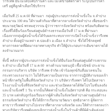
วารีเทพ ยันไม่ได้บังคับร้านค้า และไม่ได้ขายตัดราคา ระบุเป็นการค้า
เสรี อยู่ที่ลูกค้าเลือกใช้บริการ
เมื่อวันที่
25
ม.ค.
60
ที่ผ่านมา กลุ่มผู้ประกอบการส่งน้ำแข็งใน จ.ลำปาง
ประมาณ
100
คน ได้รวมตัวกันมาที่ศาลากลางจังหวัดลำปาง เพื่อขอเข้า
พบนายสุวัฒน์ พรหมสุวรรณ ผู้ว่าราชการจังหวัดลำปาง พร้อมกับติดตาม
เรื่องที่ได้ยื่นร้องเรียนต่อศูนย์ดำรงธรรมเมื่อวันที่
17
ม.ค.ที่ผ่านมา
เนื่องจากกลุ่มผู้ส่งน้ำแข็งได้รับผลกระทบจากการเปิดโรงน้ำแข็งวารีเทพ
ลำปาง ตั้งอยู่บ้านเหล่า ต.บ่อแฮ้ว อ.เมือง จ.ลำปาง ซึ่งได้ใช้กลยุทธ์
ทางการตลาดที่ผิดมารยาททางธุรกิจ ทำให้ผู้ประกอบการเดิมขาดรายได้
ลงจำนวนมาก
ทั้งนี้ หลังจากผู้ประกอบการส่งน้ำแข็งได้ยื่นร้องเรียนต่อศูนย์ดำรงธรรม
จ.ลำปาง เมื่อวันที่
17
ม.ค.
60
ทางด้านนายธนภูมิ เชื้อวณิชย์ ประธาน
กรรมการบริหาร บริษัท วารีเทพ จำกัด เข้าร้องทุกข์กับสื่อมวลชนใน
กระทรวงแรงงานว่า ไม่ได้รับความเป็นธรรม จากการปฏิบัติงานของเจ้า
หน้าที่ภาครัฐในพื้นที่จังหวัดลำปาง ว่า บริษัทวารีเทพฯ ได้ไปเปิดสาขา
โรงงานน้ำแข็งที่จังหวัดลำปาง และช่วงเปิดตลาดได้จัดโปรโมชั่นลงถัง
และน้ำแข็งฟรี 1 วัน จากนั้นก็คิดค่าน้ำแข็งในอัตราปกติ คือ กระสอบละ
35 บาท แต่กลับถูกร้องเรียนจากผู้ค้าเดิมในจังหวัดลำปางผ่านศูนย์ดำรง
ธรรมจังหวัดลำปาง ซึ่งได้มีการเรียกนายวัฒนา สุทธิอาคาร ผู้จัดการ
สาขาวารีเทพลำปางไปเจรจาที่ศาลากลางจังหวัด และให้ทำการตกลงว่า
ทางบริษัทวารีเทพต้องยกเลิกการส่งน้ำแข็งในร้านค้าที่มีผู้ค้าเดิมส่งอยู่