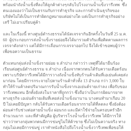
พร้อมนำถังน้ำแข็งที่ลงให้ลูกค้าต่างๆกลับไปโรงงานน้ำแข็งวารีเทพ ซึ่ง
ตนเองมองว่าไม่เป็นธรรมกับการทำธุรกิจ และการดำเนินธุรกิจของ
บริษัทไม่ได้เป็นการทำผิดกฎหมายแต่อย่างใด แต่เป็นการทำธุรกิจอย่าง
เสรี ไม่เอาเปรียบคู่ค้า
และในเรื่องนี้ ทางศูนย์ดำรงธรรมได้นัดเจรจากันอีกครั้งในวันที่
25
ม.ค.
60
ผู้ประกอบการส่งน้ำแข็งรายย่อยจึงได้มารวมตัวกันเพื่อติดตามผลการ
เจรจาดังกล่าว แต่ได้มีการเลื่อนการเจรจาออกไป จึงได้เข้าขอพบผู้ว่าฯ
เพื่อขอความเป็นธรรม
ตัวแทนกลุ่มส่งน้ำแข็งรายย่อย จ.ลำปาง กล่าวว่า เหตุที่ได้มายื่นร้อง
เรียนต่อศูนย์ดำรงธรรม จ.ลำปาง เนื่องจากพวกตนได้รับความเดือดร้อน
เพราะบริษัทวารีเทพได้มีการวางถังน้ำแข็งทับร้านค้าเดิมที่เอเย่นต์เคยส่ง
มาก่อน โดยมีการกระจายไปตามร้านค้าทั่วทั้ง
13
อำเภอ กว่า
3,000
ใบ
ทำให้ร้านค้าลดปริมาณการรับน้ำแข็งจากเอเย่นต์รายเก่าลง เพื่อรับของ
วารีเทพแทน อีกทั้งยังส่งในราคาที่ถูกกว่า ซึ่งถือว่าเป็นการผิดมารยาท
ทางธุรกิจ เอเย่นต์รายเดิมที่เคยส่งน้ำแข็งมานาน บางคนทำมาเกือบ
20
ปี ไม่เคยมีปัญหา กลับได้รับความเดือดร้อนจากรายได้ที่ลดลง ซึ่งยังต้อง
ผ่อนค่ารับช่วงต่อสายน้ำแข็ง ผ่อนรถ และมีค่าใช้จ่ายในครอบครัวอีก
จำนวนมาก และที่สำคัญคือ ผู้บริหารโรงน้ำแข็งวารีเทพ ได้มีการให้
ข่าวว่าทางกลุ่มพวกตนมีการข่มขู่ไม่ให้ค้าขาย ซึ่งไม่เป็นความจริง ทาง
กลุ่มไม่เคยมีการข่มขู่ เราทำหนังสือไปถึงโรงน้ำแข็งวารีเทพเพื่อขอให้