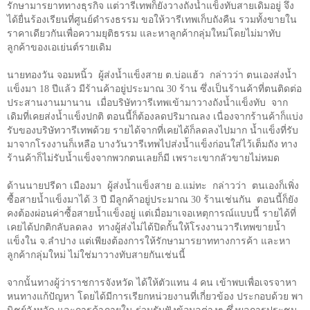
รักษามารยาททางธุรกิจ แต่วารีเทพก็ยังวางถังน้ำแข็งทับสายเดิมอยู่ จึง
ได้ยื่นร้องเรียนที่ศูนย์ดำรงธรรม ขอให้วารีเทพเก็บถังคืน รวมทั้งขายใน
ราคาเดียวกันเพื่อความยุติธรรม และหาลูกค้ากลุ่มใหม่โดยไม่มาทับ
ลูกค้าของเอเย่นต์รายเดิม
นายทองวัน จอมหนิ้ว ผู้ส่งน้ำแข็งสาย ต.บ่อแฮ้ว กล่าวว่า ตนเองส่งน้ำ
แข็งมา
18
ปีแล้ว มีร้านค้าอยู่ประมาณ
30
ร้าน ซึ่งเป็นร้านค้าที่ตนติดต่อ
ประสานงานมานาน เมื่อบริษัทวารีเทพเข้ามาวางถังน้ำแข็งทับ จาก
เดิมที่เคยส่งน้ำแข็งปกติ ตอนนี้ก็ต้องลดปริมาณลง เนื่องจากร้านค้าก็แบ่ง
รับของบริษัทวารีเทพด้วย รายได้จากที่เคยได้ก็ลดลงไปมาก น้ำแข็งที่รับ
มาจากโรงงานก็เหลือ บางวันวารีเทพไปส่งน้ำแข็งก่อนใส่ไว้เต็มถัง ทาง
ร้านค้าก็ไม่รับน้ำแข็งจากพวกตนเลยก็มี เพราะเขากลัวขายไม่หมด
ด้านนายปรีดา เมืองมา ผู้ส่งน้ำแข็งสาย อ.แม่ทะ กล่าวว่า ตนเองก็เพิ่ง
ซื้อสายน้ำแข็งมาได้
3
ปี มีลูกค้าอยู่ประมาณ
30
ร้านเช่นกัน ตอนนี้ก็ยัง
คงต้องผ่อนค่าซื้อสายน้ำแข็งอยู่ แต่เมื่อมาเจอเหตุการณ์แบบนี้ รายได้ที่
เคยได้ปกติกลับลดลง ทางผู้ส่งไม่ได้ปิดกั้นให้โรงงานวารีเทพขายน้ำ
แข็งใน จ.ลำปาง แต่เพียงต้องการให้รักษามารยาททางการค้า และหา
ลูกค้ากลุ่มใหม่ ไม่ใช่มาวางทับสายกันเช่นนี้
จากนั้นทางผู้ว่าราชการจังหวัด ได้ให้ตัวแทน
4
คน เข้าพบเพื่อเจรจาหา
หนทางแก้ปัญหา โดยได้มีการเรียกหน่วยงานที่เกี่ยวข้อง ประกอบด้วย พา