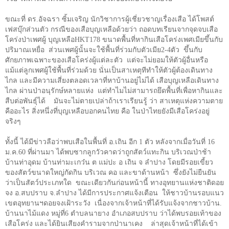
ขณะที่ ดร.อัจฉรา ซิ้มเจริญ นักวิชาการผู้เชี่ยวชาญเรื่องเสือ ได้โพสต์
เฟสบุ๊กส่วนตัว กรณีของเสือบุญเหลือด้วยว่า ถอดบทเรียนจากจุดจบเสือ
โคร่งป่าเพศผู้ บุญเหลือ
HKT
178 ขนาดพื้นที่หากินเสือโคร่งเพศเมียขึ้นกับ
ปริมาณเหยื่อ ส่วนเพศผู้นั้นจะใช้พื้นที่ร่วมกับตัวเมีย2-4ตัว ขึ้นกับ
ศักยภาพเฉพาะของเสือโคร่งผู้แต่ละตัว แต่จะไม่ยอมให้ตัวผู้อื่นหรือ
แม้แต่ลูกเพศผู้ใช้พื้นที่ร่วมด้วย นั่นเป็นสาเหตุทีทำให้ตัวผู้ต้องเดินทาง
ไกล และมีความเสี่ยงตลอดเวลาที่หาบ้านอยู่ไม่ได้ เสือบุญเหลือเดินทาง
ไกล ผ่านป่าอนุรักษ์หลายแห่ง แต่ทำไมไม่สามารถยึดพื้นที่เพื่อหากินและ
สืบต่อพันธุ์ได้ มันจะไม่ตายเปล่าถ้าเราเรียนรู้ ว่า สาเหตุแห่งความตาย
คืออะไร สิ่งหนึ่งที่บุญเหลือบอกคนไทย คือ ในป่าไทยยังมีเสือโคร่งอยู่
จริงๆ
ทั้งนี้ ได้มีข่าวลือว่าพบเสือในพื้นที่ อ.เถิน อีก
1
ตัว หลังจากเมื่อวันที่
16
ม.ค.
60
ที่ผ่านมา ได้พบซากลูกวัวคาดว่าถูกสัตว์แทะกิน บริเวณป่าช้า
บ้านท่าอุดม บ้านท่ามะเกว๋น ต แม่ปะ อ เถิน จ ลำปาง โดยมีรอยเขี้ยว
ของสัตว์ขนาดใหญ่กัดกิน บริเวณ คอ และขาด้านหน้า ซึ่งยังไม่ยืนยัน
ว่าเป็นสัตว์ประเภทใด ขณะเดียวกันก่อนหน้านี้ ทางอุทยานแห่งชาติดอย
จง อ.สบปราบ จ.ลำปาง ได้มีการประกาศแจ้งเตือน ให้ชาวบ้านรอบแนว
เขตอุทยานฯดอยจงเฝ้าระวัง เนื่องจากเจ้าหน้าที่ได้รับแจ้งจากชาวบ้าน.
บ้านนาไม้แดง หมู่ที่
6
ตำบลนายาง อำเภอสบปราบ ว่าได้พบรอยเท้าของ
เสือโคร่ง และได้ยินเสียงคำรามจากป่านาเคง ล่าสุดเจ้าหน้าที่ได้เข้า