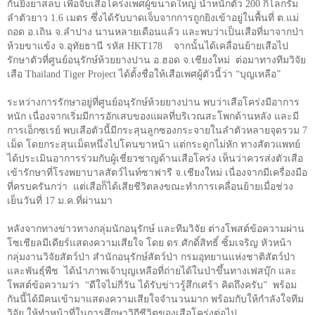
กันยิงยาสลบ เพื่อจับเสือโคร่งเพศผู้ขนาดใหญ่ น้ำหนักตัว
200
กิโลกรัม
ลำตัวยาว
1.6
เมตร ซึ่งได้รับบาดเจ็บจากการถูกยิงเข้าอยู่ในพื้นที่ ต.แม่
ถอด อ.เถิน จ.ลำปาง นานหลายเดือนแล้ว และพบว่าเป็นเสือที่มาจากป่า
ห้วยขาแข้ง จ.อุทัยธานี รหัส
HKT
178 จากนั้นได้เคลื่อนย้ายเสือไป
รักษาตัวที่ศูนย์อนุรักษ์ห้วยยางปาน อ.ฮอด จ.เชียงใหม่ ต่อมาทางทีมวิจัย
เสือ
Thailand Tiger Project
ได้ตั้งชื่อให้เสือเพศผู้ตัวนี้ว่า “บุญเหลือ”
ระหว่างการรักษาอยู่ที่ศูนย์อนุรักษ์ห้วยยางปาน พบว่าเสือโคร่งมีอาการ
หนัก เนื่องจากเริ่มมีการอักเสบของแผลที่บริเวณสะโพกด้านหลัง และมี
การเอ็กซเรย์ พบเสือตัวนี้มีกระสุนลูกซองกระจายในลำตัวหลายจุดรวม
7
เม็ด โดยกระสุนเม็ดหนึ่งไปโดนขาหน้า แต่กระดูกไม่หัก ทางสัตวแพทย์
ได้ประเมินอาการร่วมกับผู้เชี่ยวชาญด้านเสือโคร่ง เห็นว่าควรส่งตัวเสือ
เข้ารักษาที่โรงพยาบาลสัตว์ไนท์ซาฟารี จ.เชียงใหม่ เนื่องจากมีเครื่องมือ
ที่ครบครันกว่า แต่เสือก็ได้เสียชีวิตลงขณะทำการเคลื่อนย้ายเมื่อช่วง
เย็นวันที่
17
ม.ค.ที่ผ่านมา
หลังจากทางข่าวทางกลุ่มนักอนุรักษ์ และทีมวิจัย ต่างโพสต์ข้อความผ่าน
โซเชียลมีเดียร์แสดงความเสียใจ โดย ดร.ศักดิ์สิทธิ์ ซิ้มเจริญ หัวหน้า
กลุ่มงานวิจัยสัตว์ป่า สำนักอนุรักษ์สัตว์ป่า กรมอุทยานแห่งชาติสัตว์ป่า
และพันธุ์พืช ได้นำภาพเจ้าบุญเหลือที่ถ่ายได้ในป่าขึ้นทางเฟสบุ๊ก และ
โพสต์ข้อความว่า “ดีใจไม่กี่วัน ได้รับข่าวรู้สึกเศร้า คิดถึงครับ” พร้อม
กันนี้ได้มีคนเข้ามาแสดงความเสียใจจำนวนมาก พร้อมกับให้กำลังใจทีม
วิจัย ให้ทำหน้าที่ในการศึกษาวิถีชีวิตของเสือโคร่งต่อไป