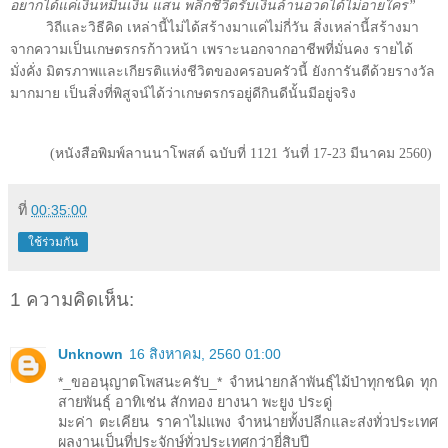
อยากได้แค่เงินหมื่นเงิน แสน พลิกชีวิตรับเงินล้านอวดได้ไม่อายใคร”
วิถีและวิธีคิด เหล่านี้ไม่ได้สร้างมาแค่ไม่กี่วัน สิ่งเหล่านี้สร้างมา
จากความเป็นเกษตรกรก้าวหน้า เพราะนอกจากอาชีพที่มั่นคง รายได้
มั่งคั่ง มิตรภาพและเกียรติแห่งชีวิตของครอบครัวนี้ ยังการันตีด้วยรางวัล
มากมาย เป็นสิ่งที่พิสูจน์ได้ว่าเกษตรกรอยู่ดีกินดีนั้นมีอยู่จริง
(
หนังสือพิมพ์ลานนาโพสต์ ฉบับที่
1121
วันที่
17-23
มีนาคม
2560)
ที่
00:35:00
ใช้ร่วมกัน
1 ความคิดเห็น:
Unknown
16 สิงหาคม, 2560 01:00
*_ขออนุญาตโพสนะครับ_* จำหน่ายกล้าพันธุ์ไม้ป่าทุกชนิด ทุก
สายพันธุ์ อาทิเช่น สักทอง ยางนา พะยูง ประดู่
มะค่า ตะเคียน ราคาไม่แพง จำหน่ายทั้งปลีกและส่งทั่วประเทศ
ผลงานเป็นที่ประจักษ์ทั่วประเทศกว่ายี่สิบปี