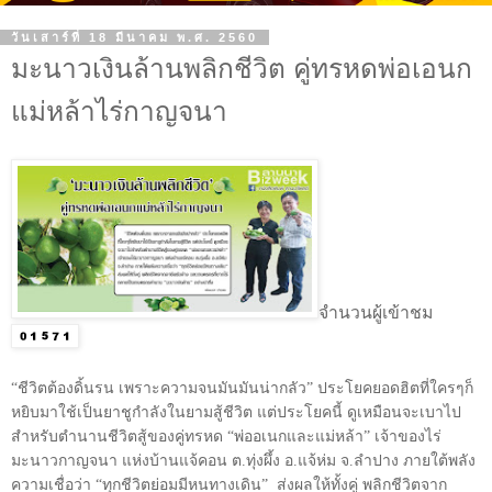
วันเสาร์ที่ 18 มีนาคม พ.ศ. 2560
มะนาวเงินล้านพลิกชีวิต คู่ทรหดพ่อเอนก
แม่หล้าไร่กาญจนา
จำนวนผู้เข้าชม
“ชีวิตต้องดิ้นรน เพราะความจนมันมันน่ากลัว” ประโยคยอดฮิตที่ใครๆก็
หยิบมาใช้เป็นยาชูกำลังในยามสู้ชีวิต แต่ประโยคนี้ ดูเหมือนจะเบาไป
สำหรับตำนานชีวิตสู้ของคู่ทรหด “พ่ออเนกและแม่หล้า” เจ้าของไร่
มะนาวกาญจนา แห่งบ้านแจ้คอน ต.ทุ่งผึ้ง อ.แจ้ห่ม จ.ลำปาง ภายใต้พลัง
ความเชื่อว่า “ทุกชีวิตย่อมมีหนทางเดิน” ส่งผลให้ทั้งคู่ พลิกชีวิตจาก