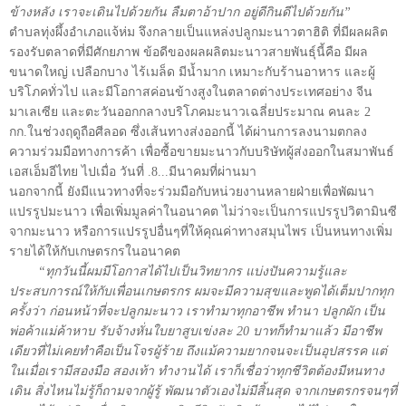
ข้างหลัง เราจะเดินไปด้วยกัน ลืมตาอ้าปาก อยู่ดีกินดีไปด้วยกัน”
ตำบลทุ่งผึ้งอำเภอแจ้ห่ม จึงกลายเป็นแหล่งปลูกมะนาวตาฮิติ ที่มีผลผลิต
รองรับตลาดที่มีศักยภาพ ข้อดีของผลผลิตมะนาวสายพันธุ์นี้คือ มีผล
ขนาดใหญ่ เปลือกบาง ไร้เมล็ด มีน้ำมาก เหมาะกับร้านอาหาร และผู้
บริโภคทั่วไป และมีโอกาสค่อนข้างสูงในตลาดต่างประเทศอย่าง จีน
มาเลเซีย และตะวันออกกลางบริโภคมะนาวเฉลี่ยประมาณ คนละ 2
กก.ในช่วงฤดูถือศีลอด ซึ่งเส้นทางส่งออกนี้ ได้ผ่านการลงนามตกลง
ความร่วมมือทางการค้า เพื่อซื้อขายมะนาวกับบริษัทผู้ส่งออกในสมาพันธ์
เอสเอ็มอีไทย ไปเมื่อ วันที่ .8...มีนาคมที่ผ่านมา
นอกจากนี้ ยังมีแนวทางที่จะร่วมมือกับหน่วยงานหลายฝ่ายเพื่อพัฒนา
แปรรูปมะนาว เพื่อเพิ่มมูลค่าในอนาคต ไม่ว่าจะเป็นการแปรรูปวิตามินซี
จากมะนาว หรือการแปรรูปอื่นๆที่ให้คุณค่าทางสมุนไพร เป็นหนทางเพิ่ม
รายได้ให้กับเกษตรกรในอนาคต
“ทุกวันนี้ผมมีโอกาสได้ไปเป็นวิทยากร แบ่งปันความรู้และ
ประสบการณ์ให้กับเพื่อนเกษตรกร ผมจะมีความสุขและพูดได้เต็มปากทุก
ครั้งว่า ก่อนหน้าที่จะปลูกมะนาว เราทำมาทุกอาชีพ ทำนา ปลูกผัก เป็น
พ่อค้าแม่ค้าหาบ รับจ้างหั่นใบยาสูบเข่งละ 20 บาทก็ทำมาแล้ว มีอาชีพ
เดียวที่ไม่เคยทำคือเป็นโจรผู้ร้าย ถึงแม้ความยากจนจะเป็นอุปสรรค แต่
ในเมื่อเรามีสองมือ สองเท้า ทำงานได้ เราก็เชื่อว่าทุกชีวิตต้องมีหนทาง
เดิน สิ่งไหนไม่รู้ก็ถามจากผู้รู้ พัฒนาตัวเองไม่มีสิ้นสุด จากเกษตรกรจนๆที่