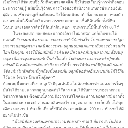
เริ่มมีรายได้ชัดเจนจึงเริ่มคิดขยายผลผลิต จึงไปขอเรียนรู้การทำกิ่งตอน
มะนาวจากผู้รู้ สมัยนั้นรู้จักกับภารโรงของสำนักงานเกษตรอำเภอแจ้ห่ม
ผู้มีความเชี่ยวชาญเรื่องกิ่งตอน จึงได้เทคนิคมาทำกิ่งตอนมะนาวของตัว
เอง จากนั้นก็เริ่มเก็บเงินจากการขายมะนาวมาซื้อที่ดินเพิ่ม ทั้งที่ดิน
โฉนด และเอกสารสิทธิ์ที่ดินทำกิน สปก. จนทุกวันนี้มีพื้นที่กว่า 80 ไร่
ในระยะแรก ผลผลิตมะนาวยังถือว่าไม่มากนัก แต่ก็เก็บขายได้
ตลอดปี
“บางคนหัวเราะเยาะผมว่าจะทำได้อย่างไร โดยเฉพาะการปลูก
มะนาวนอกฤดูกาล เทคนิคการเพาะปลูกแบบผสมผสานกับการทำสวนลำ
ไยพร้อมๆกัน การใช้ปุ๋ยหมักที่เราทำเอง มีส่วนลดต้นทุนมาก ผมเลี้ยงหมู
หลุม เพื่อเอามูลมาผสมกับใบลำไยแห้ง ไม่ต้องเผา แต่เอามาทำปุ๋ยหมัก
อย่างดี มีเทคนิคการตัดแต่งกิ่ง การให้น้ำ การใช้ปุ๋ยเราก็มีปุ๋ยเคมีเร่งแต่
ใช้ลงดินในสัดส่วนที่ถูกต้องที่ปลอดภัย ปลูกพืชอย่างอื่นปะปนกันได้ไว้กิน
ไว้ขาย ใช้ประโยชน์ให้คุ้มค่า”
ด้วยเหตุนี้มะนาวที่เขาปลูกจึงมีจุดเด่นคือ ไม่ต้องพ่นยาฆ่าแมลงสารใดๆ
มั่นใจได้ว่ามะนาวทุกลูกปลอดภัยไร้สาร และได้รับการรับรองจากกรม
วิชาการเกษตร ซึ่งตอนนี้ความต้องการบริโภคมะนาวปลอดสารมีมากทั้ง
ในและต่างประเทศ ส่วนผลผลิตของไร่กาญจนาสามารถเก็บเกี่ยวได้ทุก
เดือน มะนาว 1 ต้น เก็บเกี่ยวทั้งปีได้ประมาณต้นละ 200 ก.ก. ทำรายได้ดี
อย่างไม่น่าเชื่อ
“ด้วยนิสัยส่วนตัวผมชอบทำงานจิตอาสา ช่วง 3 ปีแรก ยังไม่มีคน
รู้จักมะนาวที่ผมปลูก ผมก็กล้าลงทุน แจก และให้เป็นของฝาก ไปงานบุญ