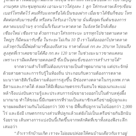
งานกุศล ประชุมทุกแห่ง เอามะนาวใส่ถุงละ 1 ลูก ใส่กระดาษเล็กๆเขียน
เบอร์โทรติดไว้ คนที่รับแจกหรือได้เป็นของฝาก เมื่อเขาได้ชิมก็ชอบ โทร
ติดต่อกลับมาขอซื้อ หรือสนใจรับเอาไปขาย นั่นคือจุดเริ่มต้นของการ
ตลาดแบบบ้านๆ จากนั้นก็เริ่มเสาะหาตลาด ในจังหวัดใกล้เคียง
เชียงใหม่ เชียงราย ด้วยการเอาใส่รถกระบะ บรรทุกไปขายตามตลาด
ใหญ่ๆ ก็มีคนมารับซื้อ ในระยะไม่เกิน 10 ปี เราไม่ต้องออกไปหาตลาด
แล้วทุกวันนี้มีพ่อค้ามาซื้อเองถึงสวน ราคาตั้งแต่ กก.ละ 20บาท ไปจนถึง
สูงสุดที่เราเคยขายได้คือ กก.ละ 120 บาท ในช่วงมะนาวขาดแคลน
เพราะเรามีผลลิตขายตลอดปี ซึ่งเป็นจุดแข็งของการสร้างรายได้”
จากความสำเร็จที่ไม่ต้องบรรยายเป็นคำพูดมากมาย แต่ประจักษ์
ด้วยสายตาและการรับรู้ในท้องถิ่น ประกอบกับความต้องการตลาด
มะนาวตาฮิติเริ่มมีความต้องการสูงขึ้น มีช่องทางตลาดในกรุงเทพ ภาค
อีสานและภาคใต้ ส่งผลให้มีเพื่อนเกษตรกรเริ่มสนใจ พ่ออเนกและแม่
หล้าจึงแบ่งปันความรู้และประสบการณ์ขยายวงออกไปในตำบลทุ่งผึ้ง
มากมาย ทำให้ขณะนี้มีเกษตรกรที่ร่วมเป็นสมาชิกเครือข่ายผู้ปลูกและ
ขายผลผลิตร่วมกันไม่น้อยกว่า 500 ราย มีพื้นที่ปลูกรวมไม่น้อยกว่า 2,000
ไร่ และยังมี เกษตรกรบางส่วนที่ปลูกแล้วแต่ยังไม่เป็นเครือข่ายกันอีกนับ
ร้อยราย เส้นทางการแบ่งปันนี้เกิดขึ้นจากหลักคิดที่เขาทั้งสองพึงระลึก
เสมอว่า
“ถ้าเรารักบ้านเกิด เราจะไม่ยอมปล่อยให้คนบ้านเดียวกับเราอยู่