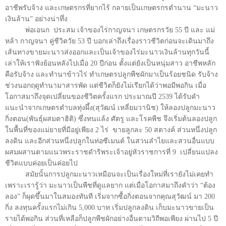
อาชีพรับจ้าง และเกษตรกรที่ยากไร้ กลายเป็นเกษตรกรตำนาน “มะนาว
เงินล้าน” อย่างน่าทึ่ง
พ่อเอนก ประสม เจ้าของไร่กาญจนา เกษตรกรวัย 55 ปี และ แม่
หล้า กาญจนา คู่ชีวิตวัย 53 ปี บอกเล่าถึงเรื่องราวชีวิตก่อนจะเดินมาถึง
เส้นทางขายมะนาวส่งออกและเป็นเจ้าของไร่มะนาวเงินล้านทุกวันนี้
เล่าให้เราฟังย้อนหลังไปเมื่อ 20 ปีก่อน ตั้งแต่ยังเป็นหนุ่มสาว อาชีพหลัก
คือรับจ้าง และทำนาข้าวไร่ ทำเกษตรปลูกพืชผักมาเป็นร้อยชนิด รับจ้าง
ช่วงนอกฤดูทำนามาสารพัด แต่ชีวิตก็ยังไม่เรียกได้ว่าพอมีพอกิน เมื่อ
โอกาสมาถึงจุดเปลี่ยนของชีวิตครั้งแรก ประมาณปี 2539 ได้รับคำ
แนะนำจากเกษตรตำบลทุ่งผึ้ง(สุวัฒน์ เหลี่ยมวานิช) ให้ลองปลูกมะนาว
กิ่งตอน(พันธุ์ผสมตาฮิติ) ซึ่งทนแล้ง ศัตรู และโรคพืช จึงเริ่มต้นลองปลูก
ในพื้นที่ของแม่ยายที่มีอยู่เพียง 2 ไร่ ขายลูกละ 50 สตางค์ ส่วนหนึ่งปลูก
ลงดิน และอีกส่วนหนึ่งปลูกในท่อซีเมนต์ ในสวนลำไยและสวนอื่นแบบ
ผสมผสานตามแนวพระราชดำริพระเจ้าอยู่หัวราชการที่ 9 เปลี่ยนแปลง
ชีวิตแบบค่อยเป็นค่อยไป
สมัยนั้นการปลูกมะนาวเหมือนจะเป็นเรื่องใหม่ที่เรายังไม่เคยทำ
เพราะเรารู้ว่า มะนาวเป็นพืชที่ดูแลยาก แต่เมื่อโอกาสมาถึงคำว่า “ต้อง
ลอง” ก็ผุดขึ้นมาในสมองทันที เริ่มจากซื้อกิ่งตอนจากคุณสุวัฒน์ มา 200
กิ่ง ลงทุนครั้งแรกไม่เกิน 5,000 บาท เริ่มปลูกลงดิน เก็บมะนาวขายเป็น
รายได้พอกิน ส่วนที่เหลือก็ปลูกพืชผักอย่างอื่นตามวิถีพอเพียง ผ่านไป 5 ปี