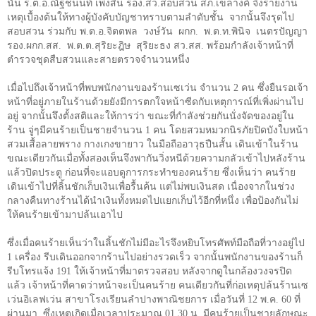
นั้น ร.ต.อ.ณัฐชนนท์ เพ็งสิน รอง.สว.สอบสวน สภ.เขลางค์ จึงรายงาน
เหตุเบื้องต้นให้ทางผู้บังคับบัญชาทราบตามลำดับชั้น จากนั้นจึงรุดไป
สอบสวน ร่วมกับ พ.ต.อ.จิตตพล วงษ์วัน ผกก. พ.ต.ท.พินิจ เนตรปัญญา
รอง.ผกก.สส. พ.ต.ต.สุริยะฎิษ สุริยะธง สว.สส. พร้อมกำลังเจ้าหน้าที่
ตำรวจชุดสืบสวนและสายตรวจจำนวนหนึ่ง
เมื่อไปถึงเจ้าหน้าที่พบพนักงานของร้านเซเว่น จำนวน 2 คน ซึ่งยืนรอเจ้า
หน้าที่อยู่ภายในร้านด้วยยังมีการตกใจหน้าซีดกับเหตุการณ์ที่เพิ่งผ่านไป
อยู่ จากนั้นจึงตั้งสติและให้การว่า ขณะที่กำลังช่วยกันนั่งจัดของอยู่ใน
ร้าน จู่ๆมีคนร้ายเป็นชายจำนวน 1 คน โดยสวมหมวกนิรภัยปิดบังใบหน้า
สวมเสื้อลายพราง กางเกงขายาว ในมือถืออาวุธปืนสั้น เดินเข้าในร้าน
ขณะเดียวกันเมื่อทั้งสองเห็นจึงพากันวิ่งหนีด้วยความกลัวเข้าไปหลังร้าน
แล้วปิดประตู ก่อนที่จะแอบดูการกระทำของคนร้าย ซึ่งเห็นว่า คนร้าย
เดินเข้าไปที่ลิ้นชักเก็บเงินเพื่อรื้นค้น แต่ไม่พบเงินสด เนื่องจากในช่วง
กลางคืนทางร้านได้นำเงินทั้งหมดไปแยกเก็บไว้อีกที่หนึ่ง เพื่อป้องกันไม่
ให้คนร้ายเข้ามาปล้นเอาไป
ซึ่งเมื่อคนร้ายเห็นว่าในลิ้นชักไม่มีอะไรจึงหยิบโทรศัพท์มือถือที่วางอยู่ไป
1
เครื่อง รีบเดินออกจากร้านไปอย่างรวดเร็ว จากนั้นพนักงานของร้านก็
รีบโทรแจ้ง 191 ให้เจ้าหน้าที่มาตรวจสอบ หลังจากดูในกล้องวงจรปิด
แล้ว เจ้าหน้าที่คาดว่าหน้าจะเป็นคนร้าย คนเดียวกันที่ก่อเหตุปล้นร้านเซ
เว่นอิเลฟเว่น สาขาโรงเรียนลำปางพาณิชยการ เมื่อวันที่
12
พ.ค.
60
ที่
ผ่านมา ซึ่งเหตุเกิดเมื่อเวลาประมาณ
01.30
น. มีคนร้ายเป็นชายลักษณะ