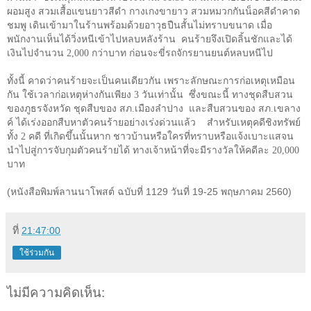
ผอมสูง สวมเสื้อแขนยาวสีดำ กางเกงขายาว สวมหมวกกันน็อคสีดำคาด
ชมพู เดินเข้ามาในร้านพร้อมด้วยอาวุธปืนสั้นไม่ทราบขนาด เมื่อ
พนักงานเห็นได้วิ่งหนีเข้าไปหลบหลังร้าน คนร้ายจึงเปิดลิ้นชักและได้
เงินไปจำนวน
2,000
กว่าบาท ก่อนจะขี่รถจักรยานยนต์หลบหนีไป
ทั้งนี้ คาดว่าคนร้ายจะเป็นคนเดียวกัน เพราะลักษณะการก่อเหตุเหมือน
กัน ใช้เวลาก่อเหตุห่างกันเพียง
3
วันเท่านั้น ซึ่งขณะนี้ ทางชุดสืบสวน
ของภูธรจังหวัด ชุดสืบของ สภ.เมืองลำปาง และสืบสวนของ สภ.เขลาง
ค์ ได้เร่งออกสืบหาตัวคนร้ายอย่างเร่งด่วนแล้ว สำหรับเหตุคดีชิงทรัพย์
ทั้ง 2 คดี ที่เกิดขึ้นนั้นหาก ชาวบ้านหรือใครที่ทราบหรือแจ้งเบาะแสจน
นำไปสู่การจับกุมตัวคนร้ายได้ ทางเจ้าหน้าที่จะมีรางวัลให้คดีละ 20
,
000
บาท
(หนังสือพิมพ์ลานนาโพสต์ ฉบับที่ 1129 วันที่ 19-25 พฤษภาคม 2560)
ที่
21:47:00
ใช้ร่วมกัน
ไม่มีความคิดเห็น: