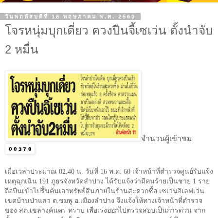
วันพฤหัสบดีที่ 18 พฤษภาคม พ.ศ. 2560
โจรหนุ่มบุกเดี่ยว ควงปืนจี้เซเว่น ตั้งนำจับ
2 หมื่น
จำนวนผู้เข้าชม
เมื่อเวลาประมาณ 02.40 น. วันที่ 16 พ.ค. 60 เจ้าหน้าที่ตำรวจศูนย์รับแจ้ง
เหตุฉุกเฉิน 191 ภูธรจังหวัดลำปาง ได้รับแจ้งว่ามีคนร้ายเป็นชาย 1 ราย
ถือปืนเข้าไปรื้นค้นเอาทรัพย์สินภายในร้านสะดวกซื้อ เซเว่นอิเลฟเว่น
เขตบ้านป่าแลว ต.ชมพู อ.เมืองลำปาง จึงแจ้งให้ทางเจ้าหน้าที่ตำรวจ
ของ สภ.เขลางค์นคร ทราบ เพื่อเร่งออกไปตรวจสอบเป็นการด่วน จาก