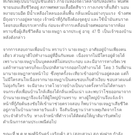
ที่เกิดเหตุเป็นบ้านปูนชั้นเดียว ภายในห้องจัดไว้คล้ายกับห้องพระ พบศพ
ชายนอนเสียชีวิตอยู่ สภาพศพสวมเสื้อยืดสีขาว กางเกงขาสั้นสีดำ นอน
หงายบวมอืด มีน้ำเหลืองไหลนองเต็มพื้น กลิ่นเหม็นอย่างรุนแรง ข้างศพ
มีถุงยาวางอยู่หลายถุง เจ้าหน้าที่กู้ภัยจึงต้องจุดธูป และใช้น้ำมันสนราด
โดยรอบเพื่อบรรเทากลิ่น ก่อนจะทำการเคลื่อนย้ายศพออกมาจากห้อง
ทราบชื่อผู้เสียชีวิตคือ นายเจษฎา ฉากประดู่ อายุ
47
ปี เป็นเจ้าของบ้าน
หลังดังกล่าว
จากการสอบถามเพื่อนบ้าน ทราบว่า นายเจษฎา อาศัยอยู่บ้านเพียงคน
เดียว ส่วนญาติไปทำงานอยู่ที่อื่นกันหมด เนื่องจากไม่มีใครอยู่ด้วยได้
เพราะนายเจษฎาเป็นบุคคลสติไม่สมประกอบ และมีอาการทางจิตเวช
แต่ถ้าทานยาครบก็จะเป็นปกติสามารถออกไปทำงานได้ โดย
3
วันที่ผ่าน
มานายเจษฎาหายหน้าไป ซึ่งทุกครั้งจะเทียวเข้าออกบ้านอยู่ตลอด แต่ก็
ไม่มีใครสนใจเนื่องจากนายเจษฎาเป็นคนชอบเก็บตัวเงียบ ชอบสวดมนต์
ไม่ยุ่งกับใคร จะมีอาละวาดโวยวายบ้างเป็นบางครั้งหากไม่ได้ทานยา
จนกระทั่งเพื่อนบ้านใกล้เคียงได้กลิ่นเหม็นเน่า และพบว่าโชยออกมาจาก
บ้านนายเจษฎาจึงแจ้งให้ผู้ใหญ่บ้านทราบ ทางผู้ใหญ่บ้านจึงแจ้งเจ้า
หน้าที่กู้ภัยต้นธงชัยให้เข้ามาช่วยตรวจสอบ ก็พบว่านายเจษฎาเสียชีวิต
อยู่ภายในบ้านมาหลายวันแล้ว จึงสันนิษฐานว่าสาเหตุเกิดจากโรค
ประจำตัวกำเริบ ทางเจ้าหน้าที่ตำรวจได้ติดต่อให้ญาติมารับศพไป
ดำเนินการตามประเพณีต่อไป
ขณะที่ พ.ต.ท.พงศ์นิรันดร์ เจริญค้า สว.(สอบสวน) สภ.ทุ่งฝาย กำลัง