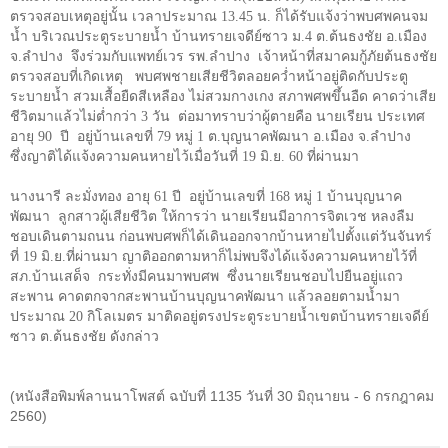
ตรวจสอบเหตุอยู่นั้น เวลาประมาณ
13.45
น. ก็ได้รับแจ้งว่าพบศพคนจม
น้ำ บริเวณประตูระบายน้ำ บ้านทรายเจดีย์ซาว ม.
4
ต.ต้นธงชัย อ.เมือง
จ.ลำปาง จึงร่วมกับแพทย์เวร รพ.ลำปาง เจ้าหน้าที่สมาคมกู้ภัยต้นธงชัย
ตรวจสอบที่เกิดเหตุ พบศพชายเสียชีวิตลอยคว่ำหน้าอยู่ติดกับประตู
ระบายน้ำ สวมเสื้อยืดสีเหลือง ไม่สวมกางเกง สภาพศพขึ้นอืด คาดว่าเสีย
ชีวิตมาแล้วไม่ต่ำกว่า
3
วัน ต่อมาทราบว่าผู้ตายคือ นายเรียน ประเทศ
อายุ
90
ปี อยู่บ้านเลขที่
79
หมู่
1
ต.บุญนาคพัฒนา อ.เมือง จ.ลำปาง
ซึ่งญาติได้แจ้งความคนหายไว้เมื่อวันที่
19
มิ.ย.
60
ที่ผ่านมา
นางนารี ละมั่งทอง อายุ
61
ปี อยู่บ้านเลขที่
168
หมู่
1
บ้านบุญนาค
พัฒนา ลูกสาวผู้เสียชีวิต ให้การว่า นายเรียนมีอาการจิตเวช หลงลืม
ชอบเดินตามถนน ก่อนพบศพก็ได้เดินออกจากบ้านหายไปตั้งแต่วันจันทร์
ที่
19
มิ.ย.ที่ผ่านมา ญาติออกตามหาก็ไม่พบจึงได้แจ้งความคนหายไว้ที่
สภ.บ้านเสด็จ กระทั่งมีคนมาพบศพ ซึ่งนายเรียนชอบไปยืนอยู่แถว
สะพาน คาดตกจากสะพานบ้านบุญนาคพัฒนา แล้วลอยตามน้ำมา
ประมาณ
20
กิโลเมตร มาติดอยู่ตรงประตูระบายน้ำเขตบ้านทรายเจดีย์
ซาว ต.ต้นธงชัย ดังกล่าว
(หนังสือพิมพ์ลานนาโพสต์ ฉบับที่ 1135 วันที่ 30 มิถุนายน - 6 กรกฎาคม
2560)