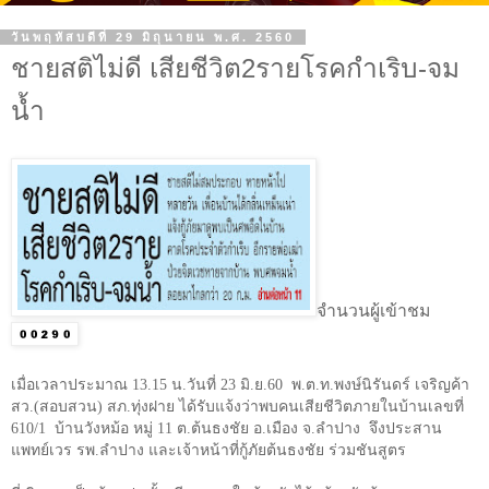
วันพฤหัสบดีที่ 29 มิถุนายน พ.ศ. 2560
ชายสติไม่ดี เสียชีวิต2รายโรคกำเริบ-จม
น้ำ
จำนวนผู้เข้าชม
เมื่อเวลาประมาณ
13.15
น.วันที่
23
มิ.ย.
60
พ.ต.ท.พงษ์นิรันดร์ เจริญค้า
สว.(สอบสวน) สภ.ทุ่งฝาย ได้รับแจ้งว่าพบคนเสียชีวิตภายในบ้านเลขที่
610/1
บ้านวังหม้อ หมู่
11
ต.ต้นธงชัย อ.เมือง จ.ลำปาง จึงประสาน
แพทย์เวร รพ.ลำปาง และเจ้าหน้าที่กู้ภัยต้นธงชัย ร่วมชันสูตร