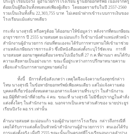
ประยูร เรียนปิงวัง ผู้อำนวยการโรงเรียน ฐานยักยอกทรัพย์ เนื่องจากครู
ต้อยเป็นผู้ถือเงินทั้งหมดแต่เพียงผู้เดียว โดยยอดรายรับในปี 2557-2560
รวมเป็นเงินทั้งสิ้น 22
,
303
,
755 บาท ไม่เคยนำฝากเข้าระบบการเงินของ
โรงเรียนแม้แต่บาทเดียว
กระทั่ง นางสุรณี หรือครูต้อย ได้ออกมาให้ข้อมูลว่า หลังจากที่ตนเกษียณ
อายุราชการ ปี
2555
นายสมยศ ยะม่อนแก้ว ก็เข้ามานั่งตำแหน่งหัวหน้า
สำนักงานผู้อำนวยการ ก่อนที่ตนเองจะได้รับการทาบทามให้เข้ามาช่วย
งานหลังเกษียณราชการแล้ว ซึ่งมีหนังสือแต่งตั้งระบุไว้ชัดเจน การที่
นายสมยศ ออกมาพูดต่อสื่อมวลชนไปเมื่อวันที่
27
ก.ค.ที่ผ่านมา ตนได้รับ
ความเสียหายเป็นอย่างมาก
ขณะนี้อยู่ระหว่างการปรึกษาทนายความ
เพื่อจะดำเนินการตามกฎหมายต่อไป
ทั้งนี้ มีการตั้งข้อสังเกตว่า เหตุใดจึงแจ้งความร้องทุกข์กล่าว
โทษ นางสุรณี ในข้อหายักยอกทรัพย์เพียงคนเดียว แต่ไม่แจ้งความต่อ
บุคคลที่เกี่ยวข้องทั้งหมดตามเอกสารแจ้งความที่ระบุว่า ในสำนักงาน
ผอ.มีผู้ที่ทำหน้าที่ด้วยกัน
4
คน ขณะที่ นางสุรณี ไม่มีชื่อปรากฏในคำสั่ง
แต่งตั้งใดๆ ในสำนักงาน ผอ. นอกจากเป็นเลขาส่วนตัวของ นายประยูร
เรียนปิงวัง ผอ.รร.เท่านั้น
ด้านนายสมยศ ยะม่อนแก้ว รองผู้อำนวยการโรงเรียน กล่าวถึงกรณีที่
เคยได้รับการแต่งตั้งเป็นหัวหน้าสำนักงานผู้อำนวยการว่า ตนเองได้รับ
การแต่งตั้งจริง เมื่อปี
2555
ขณะนั้นเป็นครูอยู่ที่โรงเรียนอนุบาลลำปาง