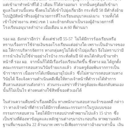
แต่เข้ามาทำหน้าที่ได้
2
เดือน ก็ได้ลาออกมา จากนั้นครูต้อยก็เข้ามา
ดูแลในส่วนนี้แทน ซึ่งตนไม่ได้เข้าไปยุ่งเกี่ยวอีก กระทั่งปี
58
มีคำสั่งย้าย
ไปปฏิบัติหน้าที่รองผู้อำนวยการที่โรงเรียนอนุบาลแม่เมาะ รวมทั้งได้
เข้าไปช่วยงาน สพป.เขต
1
และย้ายกลับมาเป็นรองผู้อำนวยการที่
โรงเรียนอนุบาลลำปาง เมื่อเดือน ม.ค.
60
ที่ผ่านมา
รอง ผอ. ยังกล่าวอีกว่า ตั้งแต่ช่วงปี
55-57
ไม่ได้มีการร้องเรียนหรือ
ทราบเรื่องการใช้จ่ายเงินของโรงเรียนแต่อย่างใด เพราะเป็นอำนาจของ
ผอ.ให้การบริหารจัดการ ทางกลุ่มครูไม่ได้เข้าไปยุ่งเกี่ยว จึงไม่ทราบว่ามี
การนำเงินไปใช้จ่ายอย่างไรบ้าง กระทั่งต้นปี
60
ตนได้กลับเข้ามาทำ
หน้าที่ รอง ผอ. จากนั้นก็ได้มีเรื่องร้องเรียนเกิดขึ้น ซึ่งทาง ผอ.ได้ถูกตั้ง
คณะกรรมการสอบสวนวินัยร้ายแรงแล้ว ส่วนครูต้อยพ้นจากการเป็น
ข้าราชการ เนื่องจากได้เกษียณอายุไปแล้ว ซึ่งไม่สามารถสอบสวนทาง
วินัยได้ จึงแจ้งความดำเนินคดีเพื่อให้ทางเจ้าหน้าที่ตำรวจได้ทำการ
สืบสวนสอบสวนดังกล่าว ส่วนกระแสข่าวที่ว่าครูต้อยจะฟ้องกลับตนเอง
นั้นก็ไม่เป็นไร ต่างคนต่างใช้สิทธิ์ของตัวเองได้
ในส่วนความคืบหน้าเรื่องคดีนั้น ทางพนักงานสอบสวนเจ้าของคดี กล่าว
ว่า ทางเจ้าหน้าที่ตำรวจได้มีการตั้งคณะกรรมการในรูปแบบของ
กรรมการสอบสวน โดยได้มีการสอบปากคำพยานไปแล้ว
15
ปาก ซึ่ง
เป็นช่วงที่ต้องหาข้อมูลและหลักฐานต่างๆมาประกอบกัน หาพยานหลัก
ฐานที่มาของเงิน
22
ล้านบาท เพราะมีเพียงการกล่าวอ้างมาเท่านั้น เงิน