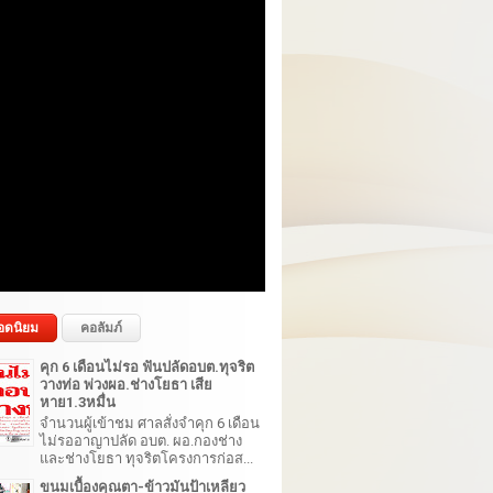
อดนิยม
คอลัมภ์
คุก 6 เดือนไม่รอ ฟันปลัดอบต.ทุจริต
วางท่อ พ่วงผอ.ช่างโยธา เสีย
หาย1.3หมื่น
จำนวนผู้เข้าชม ศาลสั่งจำคุก 6 เดือน
ไม่รออาญาปลัด อบต. ผอ.กองช่าง
และช่างโยธา ทุจริตโครงการก่อส...
ขนมเบื้องคุณตา-ข้าวมันป้าเหลียว