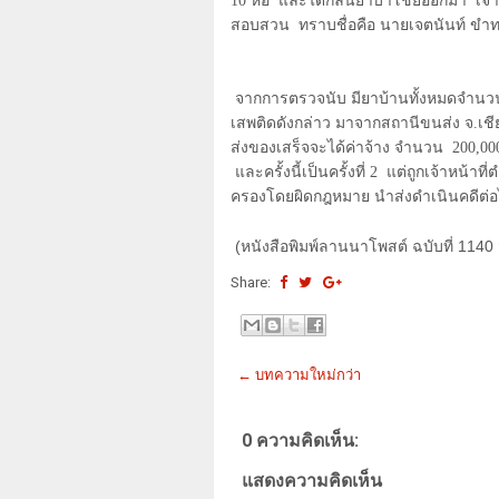
10
ห่อ และได้กลิ่นยาบ้าโชยออกมา เจ้า
สอบสวน ทราบชื่อคือ นายเจตนันท์ ขำทว
จากการตรวจนับ มียาบ้านทั้งหมดจำนว
เสพติดดังกล่าว มาจากสถานีขนส่ง จ.เชีย
ส่งของเสร็จจะได้ค่าจ้าง จำนวน 200
,
00
และครั้งนี้เป็นครั้งที่ 2 แต่ถูกเจ้าหน้
ครองโดยผิดกฎหมาย นำส่งดำเนินคดีต่
(หนังสือพิมพ์ลานนาโพสต์ ฉบับที่ 1140 ว
Share:
← บทความใหม่กว่า
0 ความคิดเห็น:
แสดงความคิดเห็น