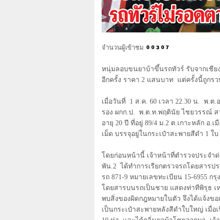
จำนวนผู้เข้าชม
หนุ่มลอบขนยาบ้าขึ้นรถทัวร์ รับจากเชีย
อีกครั้ง ราคา
2
แสนบาท แต่ครั้งนี้ถูกรว
เมื่อวันที่
1
ส.ค. 60 เวลา
22.30
น. พ.ต.อ
รอง ผกก.ป. พ.ต.ท.พฤตินัย ไชยวรรณ์ สวป
อายุ 20 ปี ที่อยู่ 89/4 ม.2 ต.เกาะหลัก
เม็ด บรรจุอยู่ในกระเป๋าสะพายสีดำ
1
ใบ 
โดยก่อนหน้านี้ เจ้าหน้าที่ตำรวจประจำด
พัน.2 ได้ทำการเรียกตรวจรถโดยสารประจ
รถ 871-9 หมายเลขทะเบียน 15-6955 ก
โดยสารบนรถเป็นชาย แสดงท่าทีพิรุธ เหงื
พบสิ่งของผิดกฎหมายในตัว จึงได้แจ้งขอเข
เป็นกระเป๋าสะพายหลังสีดำใบใหญ่ เมื่อเ