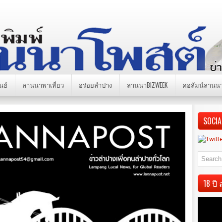
นธ์
ลานนาพาเที่ยว
อร่อยลำปาง
ลานนาBIZWEEK
คอลัมน์ลานน
SOCIA
18 ป