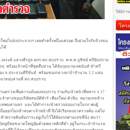
ให้มีการ
โครง
งใหม่ไปส่งประจวบฯ เคยทำครั้งหนึ่งแต่รอด จึงย่ามใจรับจ้างขน
บได้
.ณรงค์ แสวงธีรกูล ผกก.สภ.สบปราบ พ.ต.ท.ภูชิชย์ ตรียัมปราย
. พร้อมเจ้าหน้าที่ชุดสืบสวน ได้จับกุมนายเจตนันท์ ขำทวี
 อ.เมือง จ.ประจวบคีรีขันธ์ พร้อมของกลางยาบ้าจำนวน
1.2
แสน
มาสอบสวนที่ สภ.สบปราบ
่านตรวจเพื่อความมั่นคงสบปราบ ร่วมกับเจ้าหน้าที่ทหาร ร.17
ำทางของบริษัทสมบัติทัวร์ เชียงใหม่-หัวหิน หมายเลขข้าง
รุงเทพมหานคร และได้ทำการเข้าตรวจสอบภายในรถ พบผู้
่อออกไม่กล้าสบตาเจ้าหน้าที่ จึงได้เรียกลงมาตรวจค้น แต่ไม่
้าตรวจค้นสัมภาระอยู่เก็บไว้ใต้ท้องรถตามเลขที่นั่ง พบว่า
ปิดดูมีห่อขนาดใหญ่หุ้มด้วยพลาสติกสีดำ อยู่ในกระเป๋าจำนวน