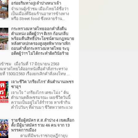
อร่อยริมทาง@ลำปางหนาเจ้า
จำนวนผู้เข้าชม เมืองไทยได้ชื่อว่า
เป็นเมืองที่นิยมร้านอาหารข้างทาง
หรือ Street food ซึ่งหลายร้าน...
กระทรวงมหาดไทยออกคำสั่งคืน
ตำแหน่ง อดีตผู้ว่าฯ ดิเรก ก้อนกลีบ
พร้อมคืนสิทธิ์ประโยชน์ตามกฎหมาย
หลังศาลปกครองสูงสุดพิพากษาเพิก
ถอนคำสั่งกระทรวงมหาดไทย ระบุ
อดีตผู้ว่าฯ ไม่ได้กระทำผิดวินัยร้าย
เข้าชม เมื่อวันที่ 17 มิถุนายน 2563
มหาดไทยได้ออกหนังสือคำสั่งกระทรวง
ี่ 1500/2563 เรื่องยกเลิกคำสั่งลงโทษ ...
เจาะชีวิต 'เกรียงไกร' ต้นตำนานเพชร
ซาอุฯ
เจาะใจ “ เกรียงไกร เตชะโม่ง ” ต้น
ตำนานคดีเพชรมรณะ เผยชีวิตวันนี้
ความเป็นอยู่ไม่ได้ร่ำรวย หาเช้ากิน
ค่ำไปวันๆ ที่ผ่านมา ชีวิตหวาดระแวง
รายชื่อผู้สมัคร ส.ส.ลำปาง 4 เขตเลือก
ตั้ง มีผู้มาสมัคร รวม 46 คน จาก 13
พรรคการเมือง
ตามที่มีพระราชกฤษฎีกายุบ