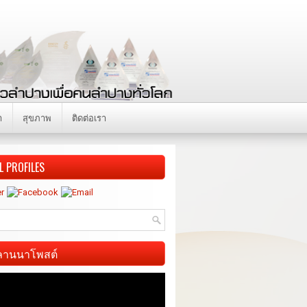
า
สุขภาพ
ติดต่อเรา
L PROFILES
ี ลานนาโพสต์