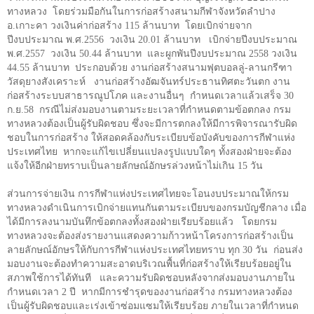
ทางหลวง โดยร่วมมือกันในการก่อสร้างสนามกีฬาจังหวัดลำปาง
อ.เกาะคา วงเงินค่าก่อสร้าง
115
ล้านบาท โดยเบิกจ่ายจาก
ปีงบประมาณ พ.ศ.
2556
วงเงิน
20.01
ล้านบาท เบิกจ่ายปีงบประมาณ
พ.ศ.
2557
วงเงิน
50.44
ล้านบาท และผูกพันปีงบประมาณ
2558
วงเงิน
44.55
ล้านบาท ประกอบด้วย งานก่อสร้างสนามฟุตบอลลู่-ลานกรีฑา
วัสดุยางสังเคราะห์ งานก่อสร้างอัฒจันทร์ประธานทิศตะวันตก งาน
ก่อสร้างระบบสาธารณูปโภค และงานอื่นๆ กำหนดเวลาแล้วเสร็จ
30
ก.ย.
58
กรณีไม่ส่งมอบงานตามระยะเวลาที่กำหนดตามข้อตกลง กรม
ทางหลวงต้องเป็นผู้รับผิดชอบ ซึ่งจะมีการตกลงให้มีการพิจารณารับผิด
ชอบในการก่อสร้าง ให้สอดคล้องกับระเบียบข้อบังคับของการกีฬาแห่ง
ประเทศไทย หากจะแก้ไขเปลี่ยนแปลงรูปแบบใดๆ ทั้งสองฝ่ายจะต้อง
แจ้งให้อีกฝ่ายทราบเป็นลายลักษณ์อักษรล่วงหน้าไม่เกิน
15
วัน
ส่วนการจ่ายเงิน การกีฬาแห่งประเทศไทยจะโอนงบประมาณให้กรม
ทางหลวงดำเนินการเบิกจ่ายแทนกันตามระเบียบของกรมบัญชีกลาง เมื่อ
ได้มีการลงนามบันทึกข้อตกลงทั้งสองฝ่ายเรียบร้อยแล้ว โดยกรม
ทางหลวงจะต้องส่งรายงานแสดงความก้าวหน้าโครงการก่อสร้างเป็น
ลายลักษณ์อักษรให้กับการกีฬาแห่งประเทศไทยทราบ ทุก
30
วัน ก่อนส่ง
มอบงานจะต้องทำความสะอาดบริเวณพื้นที่ก่อสร้างให้เรียบร้อยอยู่ใน
สภาพใช้การได้ทันที และความรับผิดชอบหลังจากส่งมอบงานภายใน
กำหนดเวลา
2
ปี หากมีการชำรุดของงานก่อสร้าง กรมทางหลวงต้อง
เป็นผู้รับผิดชอบและเร่งเข้าซ่อมแซมให้เรียบร้อย ภายในเวลาที่กำหนด