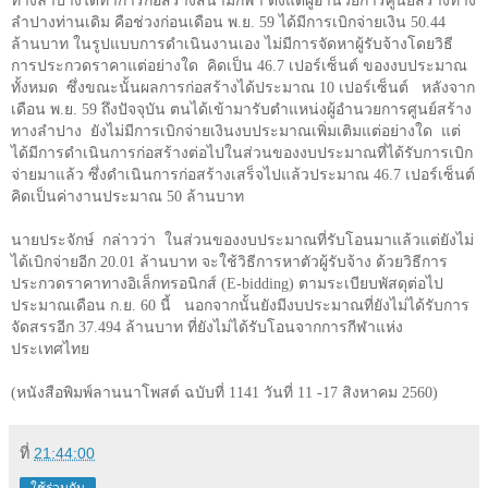
ทางลำปางได้ทำการก่อสร้างสนามกีฬา ตั้งแต่ผู้อำนวยการศูนย์สร้างทาง
ลำปางท่านเดิม คือช่วงก่อนเดือน พ.ย.
59
ได้มีการเบิกจ่ายเงิน
50.44
ล้านบาท ในรูปแบบการดำเนินงานเอง ไม่มีการจัดหาผู้รับจ้างโดยวิธี
การประกวดราคาแต่อย่างใด คิดเป็น
46.7
เปอร์เซ็นต์ ของงบประมาณ
ทั้งหมด ซึ่งขณะนั้นผลการก่อสร้างได้ประมาณ
10
เปอร์เซ็นต์ หลังจาก
เดือน พ.ย.
59
ถึงปัจจุบัน ตนได้เข้ามารับตำแหน่งผู้อำนวยการศูนย์สร้าง
ทางลำปาง ยังไม่มีการเบิกจ่ายเงินงบประมาณเพิ่มเติมแต่อย่างใด แต่
ได้มีการดำเนินการก่อสร้างต่อไปในส่วนของงบประมาณที่ได้รับการเบิก
จ่ายมาแล้ว ซึ่งดำเนินการก่อสร้างเสร็จไปแล้วประมาณ
46.7
เปอร์เซ็นต์
คิดเป็นค่างานประมาณ
50
ล้านบาท
นายประจักษ์ กล่าวว่า ในส่วนของงบประมาณที่รับโอนมาแล้วแต่ยังไม่
ได้เบิกจ่ายอีก
20.01
ล้านบาท จะใช้วิธีการหาตัวผู้รับจ้าง ด้วยวิธีการ
ประกวดราคาทางอิเล็กทรอนิกส์ (
E-bidding
) ตามระเบียบพัสดุต่อไป
ประมาณเดือน ก.ย.
60
นี้ นอกจากนั้นยังมีงบประมาณที่ยังไม่ได้รับการ
จัดสรรอีก
37.494
ล้านบาท ที่ยังไม่ได้รับโอนจากการกีฬาแห่ง
ประเทศไทย
(หนังสือพิมพ์ลานนาโพสต์ ฉบับที่ 1141 วันที่ 11 -17 สิงหาคม 2560)
ที่
21:44:00
ใช้ร่วมกัน