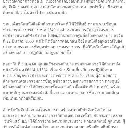
บริเวณตัวอาคารหรือไม่ เนื่องจากโดยรอบพื้นที่ไม่พบว่ามีคนงานทำงาน
อยู่ มีเพียงกองวัสดุอุปกรณ์เกลื่อนกลาดอยู่จำนวนมากเท่านั้น ซึ่งความ
คืบหน้าถือว่าไม่ต่างไปจากเดิมมากนัก
ขณะเดียวกันหนังสือพิมพ์ลานนาโพสต์ ได้ใช้สิทธิ ตามพ.ร.บ.ข้อมูล
ข่าวสารของราชการ พ.ศ.2540 ขอสำเนาเอกสารสัญญาโครงการ
ก่อสร้างสนามกีฬาลำปาง ไปยังผู้อำนวยการศูนย์สร้างทางลำปาง ลงวัน
ที่ 22 มีนาคม 2560 แต่ไม่ได้รับการตอบกลับ จึงยื่นหนังสืออุทธรณ์ไปยัง
ประธานกรรมการข้อมูลข่าวสารของราชการ เพื่อวินิจฉัยสั่งการให้ศูนย์
สร้างทางลำปางปฏิบัติตามกฎหมายต่อไป
ต่อมาวันที่
3
ส.ค.
60
ศูนย์สร้างทางลำปาง กรมทางหลวง ได้สำเนาส่ง
หนังสือที่ คค
06114.1/1524
เรื่อง ร้องเรียนเกี่ยวกับการปฏิบัติตาม
พ.ร.บ.ข้อมูลข่าวสารของทางราชการ พ.ศ.
2540
เรียน ผู้อำนวยการ
สำนักงานคณะกรรมการข้อมูลข่าวสารของทางราชการ ว่า ทางศูนย์
สร้างทางลำปางได้มีการตอบชี้แจงมาแล้ว ตั้งแต่วันที่
1
พ.ค.
60
พร้อม
แนบหลักฐานการส่งหนังสือชี้แจง และแนบเอกสารชี้แจงรายละเอียด
เพิ่มเติมมาด้วยพร้อมกัน
สำหรับบันทึกข้อตกลงโครงการก่อสร้างสนามกีฬาจังหวัดลำปาง
อ.เกาะคา จ.ลำปาง ระหว่างการกีฬาแห่งประเทศไทย กับกรมทางหลวง
วันที่
18
มิ.ย.
57
ได้มีการร่วมลงนามกันระหว่าง นายกนกพันธุ์ จุลเกษม ผู้
ว่าการกีฬาแห่งประเทศไทย และนายชัชวาล บุญเจริญกิจ อธิบดีกรม