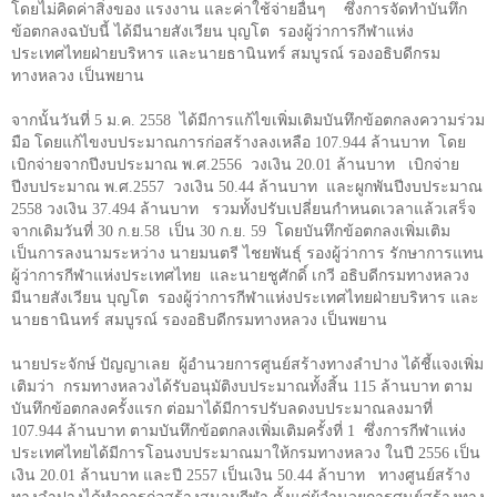
โดยไม่คิดค่าสิ่งของ แรงงาน และค่าใช้จ่ายอื่นๆ ซึ่งการจัดทำบันทึก
ข้อตกลงฉบับนี้ ได้มีนายสังเวียน บุญโต รองผู้ว่าการกีฬาแห่ง
ประเทศไทยฝ่ายบริหาร และนายธานินทร์ สมบูรณ์ รองอธิบดีกรม
ทางหลวง เป็นพยาน
จากนั้นวันที่
5
ม.ค.
2558
ได้มีการแก้ไขเพิ่มเติมบันทึกข้อตกลงความร่วม
มือ โดยแก้ไขงบประมาณการก่อสร้างลงเหลือ
107.944
ล้านบาท โดย
เบิกจ่ายจากปีงบประมาณ พ.ศ.2556 วงเงิน 20.01 ล้านบาท เบิกจ่าย
ปีงบประมาณ พ.ศ.2557 วงเงิน 50.44 ล้านบาท และผูกพันปีงบประมาณ
2558 วงเงิน
37.494
ล้านบาท รวมทั้งปรับเปลี่ยนกำหนดเวลาแล้วเสร็จ
จากเดิมวันที่
30
ก.ย.
58
เป็น
30
ก.ย.
59
โดยบันทึกข้อตกลงเพิ่มเติม
เป็นการลงนามระหว่าง นายมนตรี ไชยพันธุ์ รองผู้ว่าการ รักษาการแทน
ผู้ว่าการกีฬาแห่งประเทศไทย และนายชูศักดิ์ เกวี อธิบดีกรมทางหลวง
มีนายสังเวียน บุญโต รองผู้ว่าการกีฬาแห่งประเทศไทยฝ่ายบริหาร และ
นายธานินทร์ สมบูรณ์ รองอธิบดีกรมทางหลวง เป็นพยาน
นายประจักษ์ ปัญญาเลย ผู้อำนวยการศูนย์สร้างทางลำปาง ได้ชี้แจงเพิ่ม
เติมว่า กรมทางหลวงได้รับอนุมัติงบประมาณทั้งสิ้น
115
ล้านบาท ตาม
บันทึกข้อตกลงครั้งแรก ต่อมาได้มีการปรับลดงบประมาณลงมาที่
107.944
ล้านบาท ตามบันทึกข้อตกลงเพิ่มเติมครั้งที่
1
ซึ่งการกีฬาแห่ง
ประเทศไทยได้มีการโอนงบประมาณมาให้กรมทางหลวง ในปี
2556
เป็น
เงิน
20.01
ล้านบาท และปี
2557
เป็นเงิน
50.44
ล้าบาท ทางศูนย์สร้าง