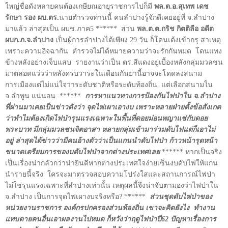
ใหญ่ชื่อดังหลายคนต้องเกษียณอายุราชการไปก็มี
พล.ต.อ.สุเทพ เดช
รักษา รอง ผบ.ตร.
นายตำรวจท่านนี้ คนลำปางรู้จักดีเคยอยู่ที่ จ.ลำปาง
มาแล้ว ล่าสุดเป็น ผบช.ภาค5 ****** ส่วน
พล.ต.ต.กริช กิตติลือ อดีต
ผบก.ภ.จ.ลำปาง
เป็นผู้การลำปางได้เพียง 29 วัน ก็โดนเด้งเข้ากรุ สาเหตุ
เพราะความอิจฉากัน ตำรวจไม่ได้หมายความว่าจะรักกันหมด โดนแทง
ข้างหลังอย่างเจ็บแสบ รายงานว่าเป็น ตร.สีแดงอยู่เบื้องหลังกลุ่มมวลชน
มาตลอดแว่วว่าหลังครบวาระในเดือนกันยานี้อาจจะโดดลงสนาม
การเมืองแต่ไม่แน่ใจว่าระดับชาติหรือระดับท้องถิ่น แต่เลือกสนามใน
จ.ลำพูน แน่นอน ******
การหาแนวทางการป้องกันไฟป่าใน จ.ลำปาง
ที่ผ่านมาเคยเป็นข่าวดังว่า จุดไฟเผาเอางบ เพราะหลายฝ่ายตั้งข้อสังเกต
ว่าทำไมต้องเกิดไฟป่ารุนแรงเฉพาะในพื้นที่ดอยม่อนพญาแช่กับดอย
พระบาท มีกลุ่มมวลชนจิตอาสา หลายกลุ่มเข้ามาร่วมดับไฟแต่ก็เอาไม่
อยู่ ล่าสุดได้ข่าวว่ามีคนอ้างตัวว่าเป็นแกนนำดับไฟป่า ก้าวหน้ารุดหน้า
ขนาดเตรียมการของบดับไฟป่าจากต่างประเทศเลย
****** หากเป็นจริง
เป็นเรื่องน่ากลัวกว่าน่ายินดีหากต่างประเทศใจง่ายเซ็นงบดับไฟให้แกน
นำรายนี้จริง ใครจะมาตรวจสอบความโปร่งใสและสถานการณ์ไฟป่า
ไม่ใช่รุนแรงเฉพาะที่ลำปางเท่านั้น เหตุผลนี้จึงน่าจับตามองว่าไฟป่าใน
จ.ลำปาง เป็นการจุดไฟเผางบจริงหรือ
?
******
ส่วนชุดดับไฟป่าของ
หน่วยงานราชการ องค์กรปกครองส่วนท้องถิ่น เขาจะคิดยังไง ทำงาน
แทบตายคนอื่นเอาผลงานไปหมด ก็หวังว่าฤดูไฟป่าปี62 ปัญหาเรื่องการ