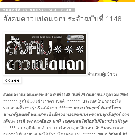
วันศุกร์ที่ 29 กันยายน พ.ศ. 2560
สังคมดาวแปดแฉกประจำฉบับที่ 1148
จำนวนผู้เข้าชม
สังคมดาวแปดแฉกประจำฉบับที่ 1148 วันที่ 29 กันยายน-5ตุลาคม 2560
******* ลูกโม่.38 เข้าเวรตามปกติ ****** ประเทศใดปกครองใน
ระบอบเผด็จการรุ่งเรืองได้ยาก ******
พล.อ.ประยุทธ์ จันทร์โอชา
นายกรัฐมนตรี หน.คสช.เล็งตัดเวลานายกพบประชาชนทุกวันศุกร์ จาก
เดิม 30 นาที จะลดเหลือ 20 นาที เหตุคนสนใจน้อยไม่มีชาวบ้านฟังพูด
****** สมรภูมิปลายด้ามขวานร้อนระอุมาอีกรอบ ดับชีพทหารและ
อุปกรณ์เสียหายบ่งบอกให้รู้ว่า “ใครอ่อนแอ” ******
พล.ท.วิจักขฐ์ สิริ