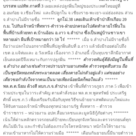
บรรสพ แม่ทัพ ภาคที่ 3
เผยแหล่งปลูกฝิ่นใหญ่ของประเทศไทยอยู่ที่
อ.อมก๋อย จ.เชียงใหม่ และมีปลูกใน จ.เชียงราย-พะเยา-แม่ฮ่องสอน ส่วน
จ.ลำปางไม่มีรายชื่อ ******
ลูกโม่.38 เคยเดินเท้าเข้าป่าลึกเกือบ 20
ก.ม. ไปกับเจ้าหน้าที่ทหาร-ตำรวจ-ฝ่ายปกครองไปตัดทำลายไร่ฝิ่นใน
พื้นที่บ้านห้วยหก ต.บ้านอ้อน อ.งาว จ.ลำปาง ซึ่งเป็นหมู่บ้านชาวเขา
หลายเผ่า ผืนที่เป้าหมายกว่า 50 ไร่
****** เมื่อ จ.ลำปางไม่มีรายชื่อก็
ถือว่าแปลกไปนอกจากมีพื้นที่ปลูกฝิ่นดิบที่ อ.งาว แล้วยังมีรอยต่อไปถึง
เขต อ.แจ้ห่มและ อ.วังเหนือ เนื่องจาก 3 อำเภอนี้ เป็นหุบเขาลึกมีอากาศ
เย็นตลอดปีจึงเหมาะกับการปลูกฝิ่น ******
ตำรวจพันธุ์ดียังมีอยู่ในพื้นที่
จ.ลำปาง อย่างเช่นตำรวจปราบปรามยาเสพติด ตำรวจชุดสืบสวน ถือ
เป็นชุดปิดทองหลังพระมาตลอด เสี่ยงตายไม่กลัวอยู่แล้ว แต่ขออย่าง
เดียวขอกำลังใจจากคนเป็นนายเพียงน้อยนิดก็พอใจแล้ว
******
พล.ต.ต.นิยม ด้วงสี ผบก.ภ.จ.ลำปาง
เข้าพื้นที่ตำรวจภูธร ภาค 5 เพื่อเข้า
ร่วมประชุมในวาระสำคัญ ตามคำสั่งของ พล.ต.ท.พูลทรัพย์ ประเสริฐ
ศักดิ์ ผบช.ภ.5 เพื่อเตรียมรับมือกับยุทธวิธีขนย้ายยาเสพติดแบบใหม่และ
ให้จับตามองเจ้าหน้าที่ของทุกหน่วยงานรัฐ ทั้งทหาร – ตำรวจ
ข้าราชการ – หน่วยงาน อปท.สื่อมวลชนและมูลนิธิกู้ภัยต่างๆ *******
เน้นให้ด่านหลักตรวจรถยนต์ป้ายทะเบียนทุกจังหวัดและตรวจรถยนต์ทุก
คันไม่มีเว้น และกำชับไม่ต้องเกรงใจใครหนักหนา หนักใจให้รายงาน
ด่วนเข้ามาหากไม่ให้ความร่วมมือ ****** เดือนกันยายนนี้มีนายตำรวจ