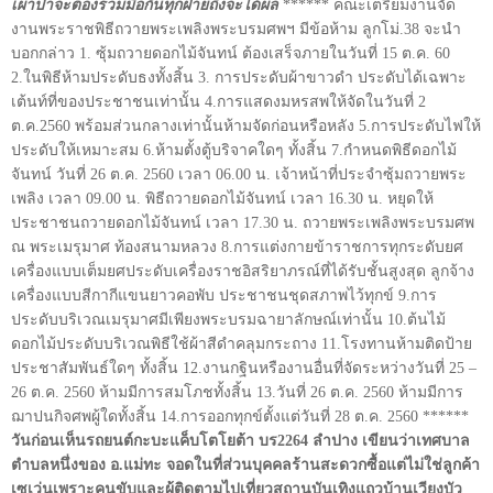
เผาป่าจะต้องร่วมมือกันทุกฝ่ายถึงจะได้ผล
****** คณะเตรียมงานจัด
งานพระราชพิธีถวายพระเพลิงพระบรมศพฯ มีข้อห้าม ลูกโม่.38 จะนำ
บอกกล่าว 1. ซุ้มถวายดอกไม้จันทน์ ต้องเสร็จภายในวันที่ 15 ต.ค. 60
2.ในพิธีห้ามประดับธงทั้งสิ้น 3. การประดับผ้าขาวดำ ประดับได้เฉพาะ
เต้นท์ที่ของประชาชนเท่านั้น 4.การแสดงมหรสพให้จัดในวันที่ 2
ต.ค.2560 พร้อมส่วนกลางเท่านั้นห้ามจัดก่อนหรือหลัง 5.การประดับไฟให้
ประดับให้เหมาะสม 6.ห้ามตั้งตู้บริจาคใดๆ ทั้งสิ้น 7.กำหนดพิธีดอกไม้
จันทน์ วันที่ 26 ต.ค. 2560 เวลา 06.00 น. เจ้าหน้าที่ประจำซุ้มถวายพระ
เพลิง เวลา 09.00 น. พิธีถวายดอกไม้จันทน์ เวลา 16.30 น. หยุดให้
ประชาชนถวายดอกไม้จันทน์ เวลา 17.30 น. ถวายพระเพลิงพระบรมศพ
ณ พระเมรุมาศ ท้องสนามหลวง 8.การแต่งกายข้าราชการทุกระดับยศ
เครื่องแบบเต็มยศประดับเครื่องราชอิสริยาภรณ์ที่ได้รับชั้นสูงสุด ลูกจ้าง
เครื่องแบบสีกากีแขนยาวคอพับ ประชาชนชุดสภาพไว้ทุกข์ 9.การ
ประดับบริเวณเมรุมาศมีเพียงพระบรมฉายาลักษณ์เท่านั้น 10.ต้นไม้
ดอกไม้ประดับบริเวณพิธีใช้ผ้าสีดำคลุมกระถาง 11.โรงทานห้ามติดป้าย
ประชาสัมพันธ์ใดๆ ทั้งสิ้น 12.งานกฐินหรืองานอื่นที่จัดระหว่างวันที่ 25 –
26 ต.ค. 2560 ห้ามมีการสมโภชทั้งสิ้น 13.วันที่ 26 ต.ค. 2560 ห้ามมีการ
ฌาปนกิจศพผู้ใดทั้งสิ้น 14.การออกทุกข์ตั้งแต่วันที่ 28 ต.ค. 2560 ******
วันก่อนเห็นรถยนต์กะบะแค็
บโตโยต้า บร2264 ลำปาง เขียนว่าเทศบาล
ตำบลหนึ่งของ อ.แม่ทะ จอดในที่ส่วนบุคคลร้านสะดวกซื้อแต่ไม่ใช่ลูกค้า
เซเว่นเพราะคนขับและผู้ติดตามไปเที่ยวสถานบันเทิงแถวบ้านเวียงบัว