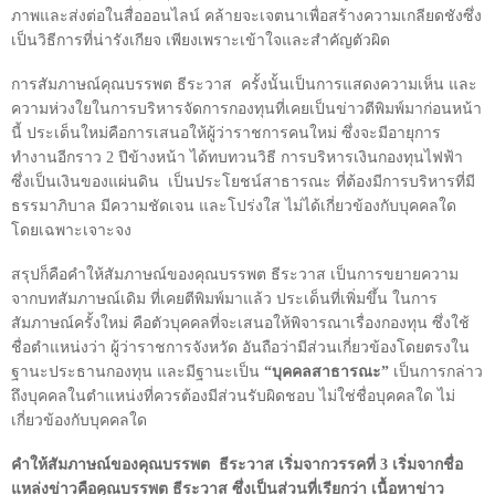
ภาพและส่งต่อในสื่อออนไลน์ คล้ายจะเจตนาเพื่อสร้างความเกลียดชังซึ่ง
เป็นวิธีการที่น่ารังเกียจ เพียงเพราะเข้าใจและสำคัญตัวผิด
การสัมภาษณ์คุณบรรพต ธีระวาส ครั้งนั้นเป็นการแสดงความเห็น และ
ความห่วงใยในการบริหารจัดการกองทุนที่เคยเป็นข่าวตีพิมพ์มาก่อนหน้า
นี้ ประเด็นใหม่คือการเสนอให้ผู้ว่าราชการคนใหม่ ซึ่งจะมีอายุการ
ทำงานอีกราว
2
ปีข้างหน้า ได้ทบทวนวิธี การบริหารเงินกองทุนไฟฟ้า
ซึ่งเป็นเงินของแผ่นดิน เป็นประโยชน์สาธารณะ ที่ต้องมีการบริหารที่มี
ธรรมาภิบาล มีความชัดเจน และโปร่งใส ไม่ได้เกี่ยวข้องกับบุคคลใด
โดยเฉพาะเจาะจง
สรุปก็คือคำให้สัมภาษณ์ของคุณบรรพต ธีระวาส เป็นการขยายความ
จากบทสัมภาษณ์เดิม ที่เคยตีพิมพ์มาแล้ว ประเด็นที่เพิ่มขึ้น ในการ
สัมภาษณ์ครั้งใหม่ คือตัวบุคคลที่จะเสนอให้พิจารณาเรื่องกองทุน ซึ่งใช้
ชื่อตำแหน่งว่า ผู้ว่าราชการจังหวัด อันถือว่ามีส่วนเกี่ยวข้องโดยตรงใน
ฐานะประธานกองทุน และมีฐานะเป็น
“บุคคลสาธารณะ
”
เป็นการกล่าว
ถึงบุคคลในตำแหน่งที่ควรต้องมีส่วนรับผิดชอบ ไม่ใช่ชื่อบุคคลใด ไม่
เกี่ยวข้องกับบุคคลใด
คำให้สัมภาษณ์ของคุณบรรพต ธีระวาส เริ่มจากวรรคที่ 3 เริ่มจากชื่อ
แหล่งข่าวคือคุณบรรพต ธีระวาส ซึ่งเป็นส่วนที่เรียกว่า เนื้อหาข่าว