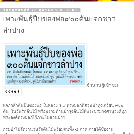
วันพฤหัสบดีที่ 26 ตุลาคม พ.ศ. 2560
เพาะพันธุ์ปีบของพ่อ๙๐๐ต้นแจกชาว
ลำปาง
จำนวนผู้เข้าชม
แจกกล้าต้นปีบของพ่อ ในหลวง ร.๙ ทรงปลูกที่สวนป่าทุ่งเกวียน ๙๐๐
ต้น ในวันรักต้นไม้ พร้อมร่วมทำนุบำรุงต้นไม้ที่พระบรมวงศานุวงศ์ทุก
พระองค์ทรงปลูกไว้ภายในสวนป่าฯ
กรมป่าไม้จัดงานวันรักต้นไม้พร้อมกันทั้ง ๔ ภาค ภายใต้ชื่องาน