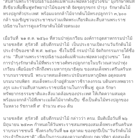
“
สืบสานพระราชปณิธานองค์แม่ฟ้าและพ่อหลวงสู่ปวงชน
”
มุ่งรักษาพื้นที่
สีเขียวเพื่อฟื้นฟูทรัพยาป่าไม้ของชาติ จัดชุดรุกขกร บำรุง รักษาต้นไม้
ทรงปลูกทั่วประเทศ พร้อมแจกกล้าไม้จากต้นไม้ทรงปลูกกว่า ๓,๖๐๐
กล้า ขอเชิญชวนประชาชนร่วมเทิดพระเกียรติและสืบสานพระราช
ปณิธานในการดูแลรักษาต้นไม้ด้วยตนเอง
เมื่อวันที่ ๒๑ ต.ค. ๒๕๖๐ ที่สวนป่าทุ่งเกวียน องค์การอุตสาหกรรมป่าไม้
นายชลธิศ สุรัสวดี อธิบดีกรมป่าไม้ เป็นประธานเปิดงานวันรักต้นไม้
ประจำปีของชาติ พ.ศ. ๒๕๖๐ ซึ่งในปีนี้ กรมป่าไม้ จัดกิจกรรมภายใต้ชื่อ
งาน
“
สืบสานพระราชปณิธานองค์แม่ฟ้าและพ่อหลวงสู่ปวงชน
”
โดย
การบำรุงรักษาต้นไม้ที่พระราชวงศ์ทรงปลูกภายในบริเวณสวนป่าทุ่ง
เกวียน เพื่อน้อมรำลึกถึงพระมหากรุณาธิคุณ ของสมเด็จพระศรีนครินท
ราบรมราชชนนี พระบาทสมเด็จพระปรมินทรมหาภูมิพล อดุลยเดช
บรมนาถบพิตร สมเด็จพระเจ้าอยู่หัวมหาวชิราลงกรณ บดินทรเทพยวรา
งกูร และร่วมสืบสานพระราชปณิธานในการฟื้นฟู ดูแล รักษา
ทรัพยากรธรรมชาติและสิ่งแวดล้อมของประเทศ ให้เกิดความสมดุล
พร้อมแจกกล้าไม้ที่เพาะเมล็ดไม้จากต้นปีบ ซึ่งเป็นต้นไม้ทรงปลูกของ
ในหลวง รัชกาลที่ ๙ จำนวน ๙๐๐ ต้น
นายชลธิศ สุรัสวดี อธิบดีกรมป่าไม้ กล่าวว่า ครม. มีมติเมื่อวันที่ ๒๖
มิถุนายน ๒๕๓๓ กำหนดให้วันพระราชสมภพของสมเด็จพระศรีนครินท
ราบรมราชชนนี ซึ่งตรงกับวันที่ ๒๑ ตุลาคม ของทุกปีเป็น
“
วันรักต้นไม้
ประจำปีของชาติ
”
เพื่อเป็นการแสดงความกตัญญู กตเวทิตา ต่อสมเด็จ