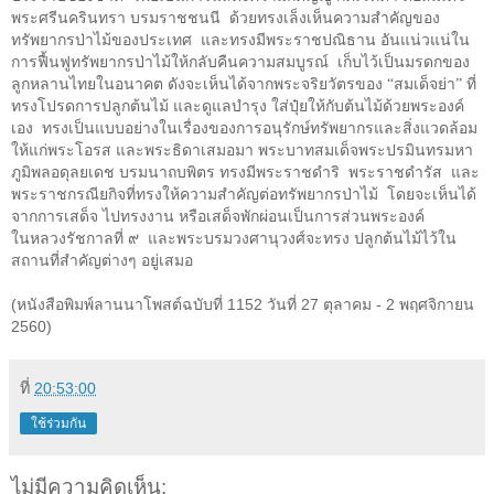
พระศรีนครินทรา บรมราชชนนี ด้วยทรงเล็งเห็นความสำคัญของ
ทรัพยากรป่าไม้ของประเทศ และทรงมีพระราชปณิธาน อันแน่วแน่ใน
การฟื้นฟูทรัพยากรป่าไม้ให้กลับคืนความสมบูรณ์ เก็บไว้เป็นมรดกของ
ลูกหลานไทยในอนาคต ดังจะเห็นได้จากพระจริยวัตรของ
“
สมเด็จย่า
”
ที่
ทรงโปรดการปลูกต้นไม้ และดูแลบำรุง ใส่ปุ๋ยให้กับต้นไม้ด้วยพระองค์
เอง ทรงเป็นแบบอย่างในเรื่องของการอนุรักษ์ทรัพยากรและสิ่งแวดล้อม
ให้แก่พระโอรส และพระธิดาเสมอมา พระบาทสมเด็จพระปรมินทรมหา
ภูมิพลอดุลยเดช บรมนาถบพิตร ทรงมีพระราชดำริ พระราชดำรัส และ
พระราชกรณียกิจที่ทรงให้ความสำคัญต่อทรัพยากรป่าไม้ โดยจะเห็นได้
จากการเสด็จ ไปทรงงาน หรือเสด็จพักผ่อนเป็นการส่วนพระองค์
ในหลวงรัชกาลที่ ๙ และพระบรมวงศานุวงศ์จะทรง ปลูกต้นไม้ไว้ใน
สถานที่สำคัญต่างๆ อยู่เสมอ
(หนังสือพิมพ์ลานนาโพสต์ฉบับที่ 1152 วันที่ 27 ตุลาคม - 2 พฤศจิกายน
2560)
ที่
20:53:00
ใช้ร่วมกัน
ไม่มีความคิดเห็น: