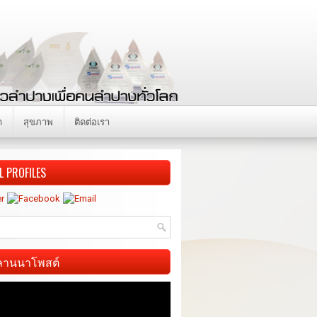
า
สุขภาพ
ติดต่อเรา
L PROFILES
ี ลานนาโพสต์