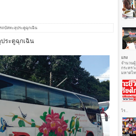
รถบัสทะลุประตูฉุกเฉิน
ประตูฉุกเฉิน
แรง
จำนวนผู้
กระทรวง
มหาดไทยท
ไร...