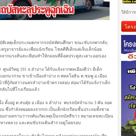
ให้มีการ
โครง
ุบัติเหตุเด็กประถมตกจากรถบัสทัศนศึกษา ขณะขับรถพากลับ
อาจารย์และเพื่อนนักเรียน โชคดีที่เด็กแค่เจ็บเล็กน้อย
กิดจากแรงสั่นสะเทือนทำให้กลอนที่ล็อคประตูสะเดาะออกเอง
0
ศูนย์วิทยุ
191
จ.ลำปาง ได้รับแจ้งจากพลเมืองดีว่า มีเด็ก
่แยกนาก่วม ขาเข้าเมืองลำปาง ถ.พหลโยธิน ต.ชมพู อ.เมือง
้าที่กู้ภัยสว่างนครลำปางเข้าตรวจสอบ ต่อมาได้รับแจ้งว่าเด็ก
กลับไปที่โรงเรียนแล้ว
่ง ตั้งอยู่ ต.สบตุ๋ย อ.เมือง จ.ลำปาง พบรถบัสจำนวน
3
คัน จอด
รียน ซึ่งกำลังทยอยลงจากรถ เป็นเด็กนักเรียนชั้นประถมทั้งชาย
บถามทราบว่ารถคันเกิดเหตุเป็นรถบัสสีขาว หมายเลขทะเบียน
ำรวจทางหลวง และคนขับรถเดินสำรวจดูโดยรอบ