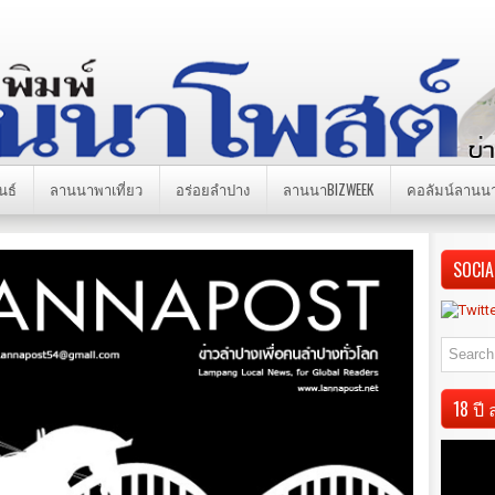
นธ์
ลานนาพาเที่ยว
อร่อยลำปาง
ลานนาBIZWEEK
คอลัมน์ลานน
SOCIA
18 ป