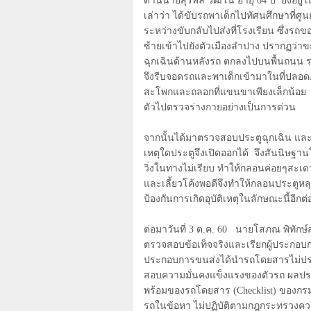
ด้านนายสุรพล วัฒโน อายุ
64
ปี ยังอยู
เล่าว่า ได้ขับรถพาเด็กไปทัศนศึกษาที่ศ
ระหว่างขับกลับไปส่งที่โรงเรียน ซึ่งรถ
ซ้ายเข้าไปยังตัวเมืองลำปาง ปรากฏว่าข
ฉุกเฉินด้านหลังรถ ตกลงไปบนพื้นถนน 
จึงรีบจอดรถและพาเด็กเข้ามาในที่ปลอดภั
สะโพกและถลอกที่แขนขาเพียงเล็กน้อย จ
ตัวไปตรวจร่างกายอย่างเป็นการด่วน
จากนั้นได้มาตรวจสอบประตูฉุกเฉิน และล
เหตุใดประตูจึงเปิดออกได้ จึงสันนิษฐา
วิ่งในทางไม่เรียบ ทำให้กลอนค่อยๆสะเดา
และเลี้ยวโค้งพอดีจึงทำให้กลอนประตูหล
ป้องกันการเกิดอุบัติเหตุในลักษณะนี้อีกต
ต่อมาวันที่
3
ต.ค.
60
นายโสภณ พิทักษ์สา
ตรวจสอบข้อเท็จจริงและเรียกผู้ประกอบก
ประกอบการขนส่งได้นำรถโดยสารไม่ป
สอบความมั่นคงแข็งแรงของตัวรถ ผล
พร้อมของรถโดยสาร (
Checklist)
ของกรม
รถในข้อหา ไม่ปฏิบัติตามกฎกระทรวงค