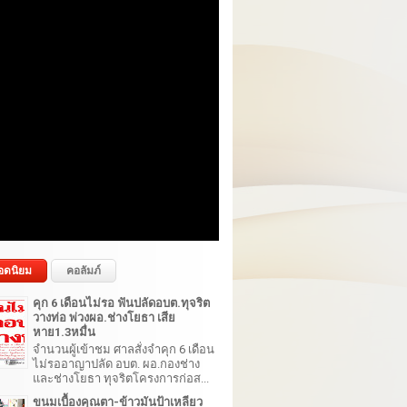
อดนิยม
คอลัมภ์
คุก 6 เดือนไม่รอ ฟันปลัดอบต.ทุจริต
วางท่อ พ่วงผอ.ช่างโยธา เสีย
หาย1.3หมื่น
จำนวนผู้เข้าชม ศาลสั่งจำคุก 6 เดือน
ไม่รออาญาปลัด อบต. ผอ.กองช่าง
และช่างโยธา ทุจริตโครงการก่อส...
ขนมเบื้องคุณตา-ข้าวมันป้าเหลียว