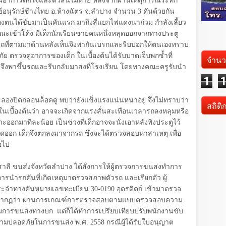
่ในอาการตกใจและตัวสั่นไม่หาย หลังจากผ่านเหตุการณ์ระทึก
ูนย์อนุรักษ์ช้างไทย อ.ห้างฉัตร จ.ลำปาง จำนวน
3
คันด้วยกัน
ของตนได้ขับมาเป็นคันแรก มาถึงสี่แยกไฟแดงนาก่วม กำลังเลี้ยว
ณะเข้าโค้ง มีเด็กนักเรียนชายคนหนึ่งหลุดออกจากทางประตู
รถที่ตามมาด้านหลังเห็นจึงพากันเบรกและรีบบอกให้ตนเองทราบ
ย ตรวจดูอาการของเด็ก ในเบื้องต้นได้รับบาดเจ็บพกซ้ำที่
จำนว
ึงพาขึ้นรถและรีบกลับมาส่งที่โรงเรียน โดยทางคณะครูรับนำ
1
องปิดกลอนล็อคดู พบว่ายังแข็งแรงแน่นหนาอยู่ จึงไม่ทราบว่า
สถิติ
นในเบื้องต้นว่า อาจจะเกิดจากแรงสั่นสะเทือนเวลารถลงหลุมหรือ
ะออกมาทีละน้อย เป็นช่วงที่เด็กอาจจะนั่งเอาหลังพิงประตูไว้
ุดออก เด็กจึงตกลงมาจากรถ ซึ่งจะได้ตรวจสอบหาสาเหตุ เพื่อ
่อไป
ลี ขนส่งจังหวัดลำปาง ได้สั่งการให้ผู้ตรวจการขนส่งทำการ
ารนำรถคันที่เกิดเหตุมาตรวจสภาพตัวรถ และเรียกตัว ผู้
ระจำทางคันหมายเลขทะเบียน
30-0190
อุตรดิตถ์ เข้ามาตรวจ
ปรากฏว่า ผ่านการเกณฑ์การตรวจสอบตามแบบตรวจสอบความ
การขนส่งทางบก แต่ก็ได้ทำการเปรียบเทียบปรับพนักงานขับ
วามปลอดภัยในการขนส่ง พ.ศ.
2558
กรณีผู้ได้รับใบอนุญาต