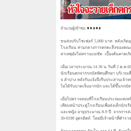
จำนวนผู้เข้าชม
ขนส่งปรับโชเฟอร์
5,000
บาท หลังเกิดอ
โรงเรียน ท่ามกลางการตกตะลึงของคณะครู
สาเหตุยังไม่ทราบแน่ชัด
เบื้องต้นคาดเ
เมื่อเวลาประมาณ
14.30
น.วันที่
2
ต.ค.
6
นักเรียนตกจากรถบัสทัศนศึกษา บริเวณสี
จ.ลำปาง หลังรับแจ้งจึงรีบประสานเจ้าหน
ไม่ได้รับบาดเจ็บมากนัก และได้ขึ้นรถบัส
เมื่อไปตรวจสอบที่โรงเรียนประถมแห่งหนึ
เทียบหน้าประตูโรงเรียนเพื่อส่งเด็กนักเ
และหญิง อายุประมาณ
8-9
ปี จากการสอ
30-0190
อุตรดิตถ์ โดยมีเจ้าหน้าที่ต