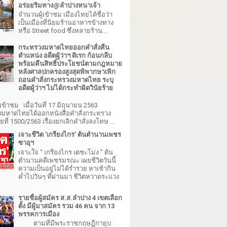
อร่อยริมทาง@ลำปางหนาเจ้า
จำนวนผู้เข้าชม เมืองไทยได้ชื่อว่า
เป็นเมืองที่นิยมร้านอาหารข้างทาง
หรือ Street food ซึ่งหลายร้าน...
กระทรวงมหาดไทยออกคำสั่งคืน
ตำแหน่ง อดีตผู้ว่าฯ ดิเรก ก้อนกลีบ
พร้อมคืนสิทธิ์ประโยชน์ตามกฎหมาย
หลังศาลปกครองสูงสุดพิพากษาเพิก
ถอนคำสั่งกระทรวงมหาดไทย ระบุ
อดีตผู้ว่าฯ ไม่ได้กระทำผิดวินัยร้าย
เข้าชม เมื่อวันที่ 17 มิถุนายน 2563
มหาดไทยได้ออกหนังสือคำสั่งกระทรวง
ี่ 1500/2563 เรื่องยกเลิกคำสั่งลงโทษ ...
เจาะชีวิต 'เกรียงไกร' ต้นตำนานเพชร
ซาอุฯ
เจาะใจ “ เกรียงไกร เตชะโม่ง ” ต้น
ตำนานคดีเพชรมรณะ เผยชีวิตวันนี้
ความเป็นอยู่ไม่ได้ร่ำรวย หาเช้ากิน
ค่ำไปวันๆ ที่ผ่านมา ชีวิตหวาดระแวง
รายชื่อผู้สมัคร ส.ส.ลำปาง 4 เขตเลือก
ตั้ง มีผู้มาสมัคร รวม 46 คน จาก 13
พรรคการเมือง
ตามที่มีพระราชกฤษฎีกายุบ