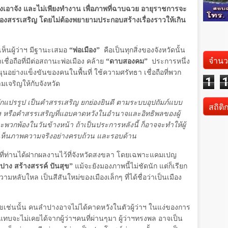
อาจริงเอาจัง และไม่เพียงทำงาน เพื่อภาพที่ฉาบฉวย อายุราชการจะ
่ซ้องสรรเสริญ โดยไม่ต้องพยายามประกอบสร้างเรื่องราวให้เกิน
เห็นผู้ว่าฯ มีฐานะเสมอ
“พ่อเมือง”
คือเป็นทุกสิ่งของจังหวัดนั้น
จำนว
ชื่อถือที่มีต่อสถานะพ่อเมือง คล้าย
“ดาบสองคม”
ประการหนึ่ง
นอย่างแข็งขันของคนในพื้นที่ ใช้ความศรัทธา เชื่อถือที่พวก
1
มเจริญให้กับจังหวัด
นมักแปรรูป เป็นคำสรรเสริญ ยกย่องยินดี ตามระบบอุปถัมภ์แบบ
สถิติ
ง หรือคำสรรเสริญที่แอบคาดหวังในอำนาจและอิทธิพลของผู้
ะพวกพ้องในวันข้างหน้า ถ้าเป็นประการหลังนี้ ก็อาจจะทำให้ผู้
เห็นภาพความจริงอย่างครบถ้วน และรอบด้าน
จที่ท่านได้ฝากผลงานไว้ที่จังหวัดสงขลา โดยเฉพาะแคมเปญ
ปาง สร้างสรรค์ ปันสุข”
แม้จะยังมองภาพนี้ไม่ชัดนัก แต่ก็เรียก
มหลับใหล เป็นสีสันใหม่ของเมืองเล็กๆ ที่ได้ชื่อว่าเป็นเมือง
สุขเช่นนั้น คนลำปางอาจไม่ได้คาดหวังในตัวผู้ว่าฯ ในแง่ของการ
จะไม่เคยได้จากผู้ว่าฯคนที่ผ่านๆมา ผู้ว่าฯทรงพล อาจเป็น