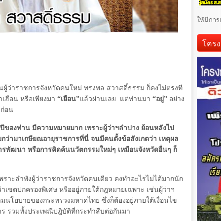
ให้มีการ
โครง
นผู้ว่าราชการจังหวัดคนใหม่ ทรงพล สวาสดิ์ธรรม ก็คงไม่ตรงที
มาเฮือน หรือเพียงมา
“เยือน”
แล้วผ่านเลย แต่ท่านมา
“อยู่”
อย่าง
ยก่อน
ีของท่าน มีความหมายมาก เพราะผู้ว่าฯลำปาง ย้อนหลังไป
กว่ามาเกษียณอายุราชการที่นี่ จนมีคนตั้งข้อสังเกตว่า เหตุผล
การพัฒนา หรือการคิดค้นนวัตกรรมใหม่ๆ เหมือนจังหวัดอื่นๆ ก็
เพราะลำพังผู้ว่าราชการจังหวัดคนเดียว คงทำอะไรไม่ได้มากนัก
้ว่าเขตปกครองพิเศษ หรืออยู่ภายใต้กฎหมายเฉพาะ เช่นผู้ว่าฯ
นตามนโยบายของกระทรวงมหาดไทย ซึ่งก็ต้องอยู่ภายใต้เงื่อนไข
รวมทั้งประเพณีปฎิบัติที่กระทำสืบต่อกันมา