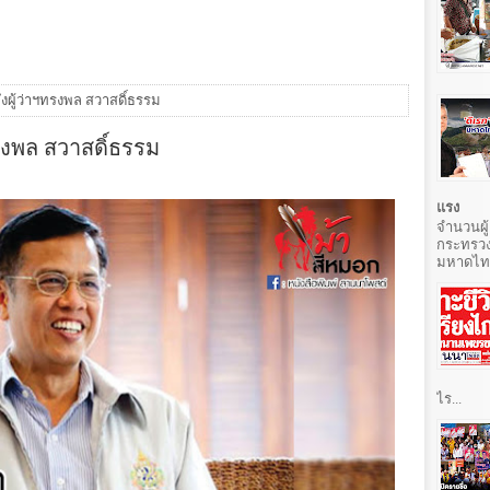
งผู้ว่าฯทรงพล สวาสดิ์ธรรม
รงพล สวาสดิ์ธรรม
แรง
จำนวนผู้
กระทรวง
มหาดไทยท
ไร...