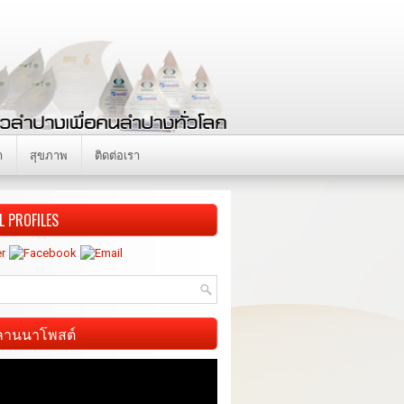
า
สุขภาพ
ติดต่อเรา
L PROFILES
ี ลานนาโพสต์