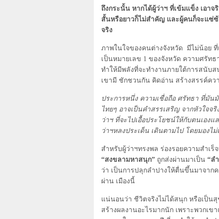
ถึงกระนั้น หากได้ผู้ว่าฯ ที่เข้มแข็ง เ
สั้นหรือยาวก็ไม่สำคัญ และผู้คนก็จะแซ
จริง
ภาพในใจของคนต่างจังหวัด มีไม่น้อย ที่
เป็นหมายเลข
1
ของจังหวัด ความศรัทธาเ
ทำให้มีพลังที่จะทำงานภายใต้การสนับสนุ
เขามี ชักชวนกัน คิดอ่าน สร้างสรรค์ควา
ประการหนึ่ง ความเชื่อถือ ศรัทธา ที่มั
ไทยๆ อาจเป็นคำสรรเสริญ จากหัวใจจริ
ว่าฯ ที่จะไปเอื้อประโยชน์ให้กับตนเองแล
ว่าฯหลงประเด็น เดินตามไป โดยมองไม่
สำหรับผู้ว่าฯทรงพล ร่องรอยความสำเร็
“สงขลามหาสนุก”
ถูกส่งผ่านมาเป็น
“ลำ
ว่า เป็นการปลุกลำปางให้ตื่นขึ้นมาจากควา
ผ่าน เมืองนี้
แน่นอนว่า ชีวิตจริงไม่ได้สนุก หรือเป็น
สร้างผลงานอะไรมากนัก เพราะพวกเขาแทบ