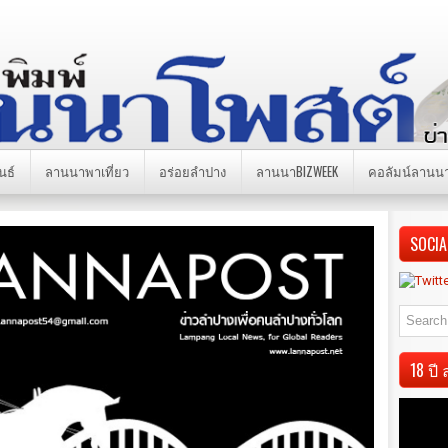
นธ์
ลานนาพาเที่ยว
อร่อยลำปาง
ลานนาBIZWEEK
คอลัมน์ลานน
SOCIA
18 ป