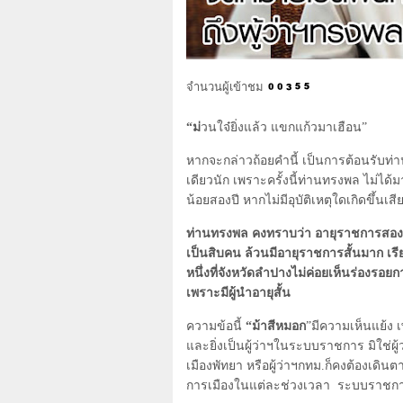
จำนวนผู้เข้าชม
“ม่
วนใจ๋ยิ่งแล้ว แขกแก้วมาเฮือน”
หากจะกล่าวถ้อยคำนี้ เป็นการต้อนรับท่า
เดียวนัก เพราะครั้งนี้ท่านทรงพล ไม่ได้
น้อยสองปี หากไม่มีอุบัติเหตุใดเกิดขึ้นเสี
ท่านทรงพล คงทราบว่า อายุราชการสองป
เป็นสิบคน ล้วนมีอายุราชการสั้นมาก เรีย
หนึ่งที่จังหวัดลำปางไม่ค่อยเห็นร่องรอย
เพราะมีผู้นำอายุสั้น
ความข้อนี้
“ม้าสีหมอก
”มีความเห็นแย้ง 
และยิ่งเป็นผู้ว่าฯในระบบราชการ มิใช่ผู
เมืองพัทยา หรือผู้ว่าฯกทม.ก็คงต้องเดิ
การเมืองในแต่ละช่วงเวลา ระบบราชการ 