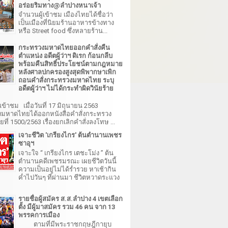
อร่อยริมทาง@ลำปางหนาเจ้า
จำนวนผู้เข้าชม เมืองไทยได้ชื่อว่า
เป็นเมืองที่นิยมร้านอาหารข้างทาง
หรือ Street food ซึ่งหลายร้าน...
กระทรวงมหาดไทยออกคำสั่งคืน
ตำแหน่ง อดีตผู้ว่าฯ ดิเรก ก้อนกลีบ
พร้อมคืนสิทธิ์ประโยชน์ตามกฎหมาย
หลังศาลปกครองสูงสุดพิพากษาเพิก
ถอนคำสั่งกระทรวงมหาดไทย ระบุ
อดีตผู้ว่าฯ ไม่ได้กระทำผิดวินัยร้าย
เข้าชม เมื่อวันที่ 17 มิถุนายน 2563
มหาดไทยได้ออกหนังสือคำสั่งกระทรวง
ี่ 1500/2563 เรื่องยกเลิกคำสั่งลงโทษ ...
เจาะชีวิต 'เกรียงไกร' ต้นตำนานเพชร
ซาอุฯ
เจาะใจ “ เกรียงไกร เตชะโม่ง ” ต้น
ตำนานคดีเพชรมรณะ เผยชีวิตวันนี้
ความเป็นอยู่ไม่ได้ร่ำรวย หาเช้ากิน
ค่ำไปวันๆ ที่ผ่านมา ชีวิตหวาดระแวง
รายชื่อผู้สมัคร ส.ส.ลำปาง 4 เขตเลือก
ตั้ง มีผู้มาสมัคร รวม 46 คน จาก 13
พรรคการเมือง
ตามที่มีพระราชกฤษฎีกายุบ