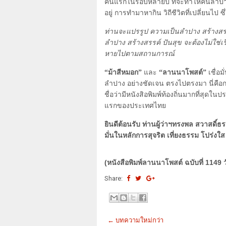
คนแรกในรอบหลายปี ที่จะทำให้คนลำปางเห
อยู่ การทำมาหากิน วิถีชีวิตที่เปลี่ยนไป ซึ่
ท่านจะแปรรูป ความเป็นลำปาง สร้างสรรค์ 
ลำปาง สร้างสรรค์ ปันสุข จะต้องไม่ใช่เรื่
หายไปตามสถานการณ์
“ม้าสีหมอก”
และ
“ลานนาโพสต์”
เชื่อ
ลำปาง อย่างชัดเจน ตรงไปตรงมา นี่คือกร
ชื่อว่ามีหนังสิอพิมพ์ท้องถิ่นมากที่สุดใน
แรกของประเทศไทย
ยินดีต้อนรับ ท่านผู้ว่าฯทรงพล สวาสดิ์
มั่นในหลักการสุจริต เที่ยงธรรม โปร่
(หนังสือพิมพ์ลานนาโพสต์ ฉบับที่ 1149 ว
Share:
← บทความใหม่กว่า