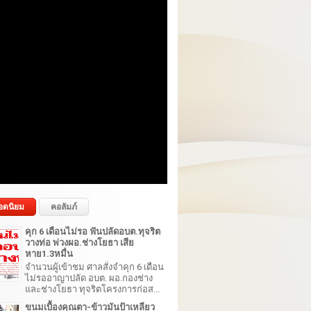
อดนิยม
คอลัมภ์
คุก 6 เดือนไม่รอ ฟันปลัดอบต.ทุจริต
วางท่อ พ่วงผอ.ช่างโยธา เสีย
หาย1.3หมื่น
จำนวนผู้เข้าชม ศาลสั่งจำคุก 6 เดือน
ไม่รออาญาปลัด อบต. ผอ.กองช่าง
และช่างโยธา ทุจริตโครงการก่อส...
ขนมเบื้องคุณตา-ข้าวมันป้าเหลียว