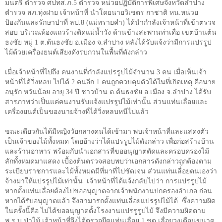
มนตรี ตำรวจ ศปทส.ภ.5 ตำรวจ หน่วยปฏิบัติการพิเศษจังหวัดลำปาง
ตำรวจ สภ.ทุ่งฝาย เจ้าหน้าที่ นำโดยนายวิเชตร กาชาติ หน.หน่วย
ป้องกันและรักษาป่าที่ ลป.8 (แม่ทรายคำ) ได้นำกำลังเจ้าหน้าที่เข้าตรวจ
สอบ บริเวณห้องแถวร้างติดแม่น้ำวัง ด้านข้างสะพานท่าเดื่อ เขตบ้านต้น
ธงชัย หมู่ 1 ต.ต้นธงชัย อ.เมือง จ.ลำปาง หลังได้รับแจ้งว่ามีการแปรรูป
ไม้ด้วยเครื่องยนต์เสียงดังรบกวนในพื้นที่ดังกล่าว
เมื่อเจ้าหน้าที่ไปถึง คนงานที่กำลังแปรรูปไม้จำนวน 3 คน เมื่อเห็นเจ้า
หน้าที่ได้วิ่งหลบ ไปได้ 2 คนอีก 1 คนถูกควบคุมตัวได้ในที่เกิดเหตุ คือนาย
อนุรัก หวันน้อย อายุ 34 ปี ชาวบ้าน ต.ต้นธงชัย อ.เมือง จ.ลำปาง ได้รับ
สารภาพว่าเป็นแค่คนงานรับแจ้งแปรรูปไม้เท่านั้น ส่วนแท่นเลื่อยและ
เครื่องยนต์เป็นของนายจ้างที่ได้วิ่งหลบหนีไปแล้ว
ขณะเดียวกันได้มีหญิงวัยกลางคนได้เข้ามา พบเจ้าหน้าที่และแสดงตัว
เป็นเจ้าของไม้ทั้งหมด โดยอ้างว่าได้แปรรูปไม้ดังกล่าว เพื่อก่อสร้างบ้าน
และร้านอาหาร พร้อมกับนำเอกสารที่ขออนุญาตตัดและครอบครองไม้
สักทั้งหมดมาแสดง เบื้องต้นตรวจสอบพบว่าเอกสารดังกล่าวถูกต้องตาม
ระเบียบราชการและไม้ทั้งหมดมีที่มาที่ไปชัดเจน ส่วนแท่นเลื่อยตนเองว่า
จ้างมาให้แปรรูปไม้เท่านั้น เจ้าหน้าที่ได้แจ้งกลับไปว่า การแปรรูปไม้
หากตั้งแท่นเลื่อยต้องไปขออนุญาตจากเจ้าพนักงานปกครองอำเภอ ก่อน
หากได้รับอนุญาตแล้ว จึงสามารถตั้งแท่นเลื่อยแปรรูปไม้ได้ ซึ่งความผิด
ในครั้งนี้คือ ไม่ได้ขออนุญาตตั้งโรงงานแปรรูรูปไม้ จึงมีความผิดตาม
พ.ร.บ.ป่าไม้ เจ้าหน้าที่จึงได้ตรวจยึดแท่นเลื่อย 1 ชุด เลื่อยวงเดือนขนาด