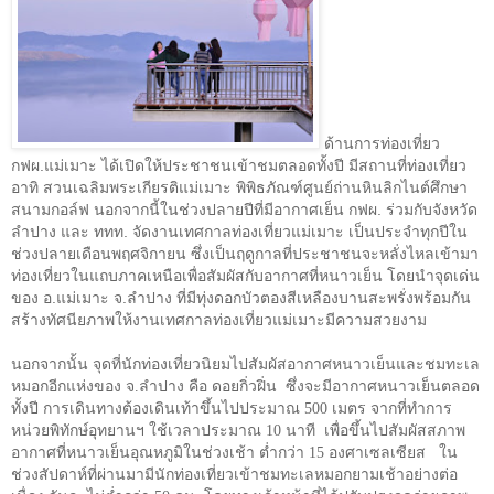
ด้านการท่องเที่ยว
กฟผ.แม่เมาะ ได้เปิดให้ประชาชนเข้าชมตลอดทั้งปี มีสถานที่ท่องเที่ยว
อาทิ สวนเฉลิมพระเกียรติแม่เมาะ พิพิธภัณฑ์ศูนย์ถ่านหินลิกไนต์ศึกษา
สนามกอล์ฟ นอกจากนี้ในช่วงปลายปีที่มีอากาศเย็น กฟผ. ร่วมกับจังหวัด
ลำปาง และ ททท. จัดงานเทศกาลท่องเที่ยวแม่เมาะ เป็นประจำทุกปีใน
ช่วงปลายเดือนพฤศจิกายน ซึ่งเป็นฤดูกาลที่ประชาชนจะหลั่งไหลเข้ามา
ท่องเที่ยวในแถบภาคเหนือเพื่อสัมผัสกับอากาศที่หนาวเย็น โดยนำจุดเด่น
ของ อ.แม่เมาะ จ.ลำปาง ที่มีทุ่งดอกบัวตองสีเหลืองบานสะพรั่งพร้อมกัน
สร้างทัศนียภาพให้งานเทศกาลท่องเที่ยวแม่เมาะมีความสวยงาม
นอกจากนั้น จุดที่นักท่องเที่ยวนิยมไปสัมผัสอากาศหนาวเย็นและชมทะเล
หมอกอีกแห่งของ จ.ลำปาง คือ ดอยกิ่วฝิ่น ซึ่งจะมีอากาศหนาวเย็นตลอด
ทั้งปี การเดินทางต้องเดินเท้าขึ้นไปประมาณ
500
เมตร จากที่ทำการ
หน่วยพิทักษ์อุทยานฯ ใช้เวลาประมาณ
10
นาที เพื่อขึ้นไปสัมผัสสภาพ
อากาศที่หนาวเย็นอุณหภูมิในช่วงเช้า ต่ำกว่า
15
องศาเซลเซียส ใน
ช่วงสัปดาห์ที่ผ่านมามีนักท่องเที่ยวเข้าชมทะเลหมอกยามเช้าอย่างต่อ