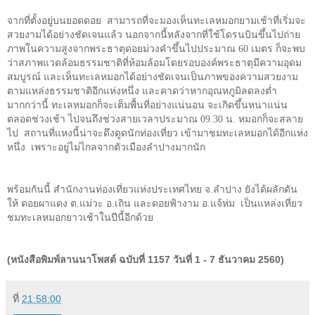
จากที่ตั้งอยู่บนยอดดอย สามารถที่จะมองเห็นทะเลหมอกยามเช้าที่เริ่มจะ
สวยงามได้อย่างชัดเจนแล้ว นอกจากนี้หลังจากที่ใช้โดรนบินขึ้นไปถ่าย
ภาพในความสูงจากพระธาตุดอยม่วงคำขึ้นไปประมาณ 60 เมตร ก็จะพบ
ว่าสภาพแวดล้อมธรรมชาติที่ห้อมล้อมโดยรอบองค์พระธาตุมีความอุดม
สมบูรณ์ และเห็นทะเลหมอกได้อย่างชัดเจนเป็นภาพของความสวยงาม
ตามแหล่งธรรมชาติอีกแห่งหนึ่ง และคาดว่าหากอุณหภูมิลดลงต่ำ
มากกว่านี้ ทะเลหมอกก็จะเต็มพื้นที่อย่างแน่นอน จะเกิดขึ้นหนาแน่น
ตลอดช่วงเช้า ไปจนถึงช่วงสายเวลาประมาณ
09
.30 น. หมอกก็จะสลาย
ไป สถานที่แหงนี้น่าจะดึงดูดนักท่องเที่ยว เข้ามาชมทะเลหมอกได้อีกแห่ง
หนึ่ง เพราะอยู่ไม่ไกลจากตัวเมืองลำปางมากนัก
พร้อมกันนี้ สำนักงานท่องเที่ยวแห่งประเทศไทย จ.ลำปาง ยังได้ผลักดัน
ให้ ดอยผาแดง ต.แม่วะ อ.เถิน และดอยฟ้างาม อ.แจ้ห่ม เป็นแหล่งเที่ยว
ชมทะเลหมอกยาวเช้าในปีนี้อีกด้วย
(หนังสือพิมพ์ลานนาโพสต์ ฉบับที่ 1157 วันที่ 1 - 7 ธันวาคม 2560)
ที่
21:58:00