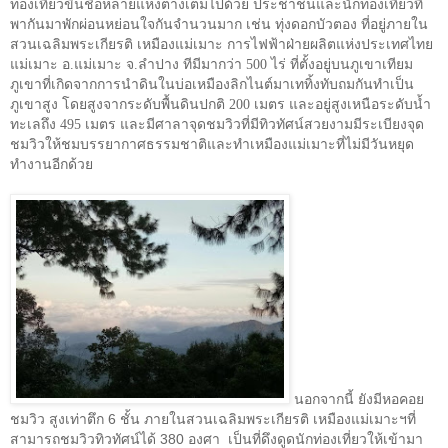
ท่องเที่ยวขึ้นชื่อหลายแห่งต่างเต็มไปด้วย ประชาชนและนักท่องเที่ยวที่
พากันมาพักผ่อนหย่อนใจกันจำนวนมาก เช่น ทุ่งดอกบัวตอง ที่อยู่ภายใน
สวนเฉลิมพระเกียรติ เหมืองแม่เมาะ การไฟฟ้าฝ่ายผลิตแห่งประเทศไทย
แม่เมาะ อ.แม่เมาะ จ.ลำปาง ทีมีมากว่า 500 ไร่ ที่ตั้งอยู่บนภูเขาเทียม
ภูเขาที่เกิดจากการนำดินในบ่อเหมืองลิกไนต์มาเททิ้งทับถมกันทำเป็น
ภูเขาสูง โดยสูงจากระดับพื้นดินปกติ 200 เมตร และอยู่สูงเหนือระดับน้ำ
ทะเลถึง 495 เมตร และมีศาลาจุดชมวิวที่มีทิวทัศน์สวยงามมีระเบียงจุด
ชมวิวให้ชมบรรยากาศธรรมชาติและทำเหมืองแม่เมาะที่ไม่มีวันหยุด
ทำงานอีกด้วย
นอกจากนี้ ยังมีหอคอย
ชมวิว สูงเท่าตึก 6 ชั้น ภายในสวนเฉลิมพระเกียรติ เหมืองแม่เมาะฯที่
สามารถชมวิวทิวทัศน์ได้ 380 องศา
เป็นที่ดึงดูดนักท่องเที่ยวให้เข้ามา