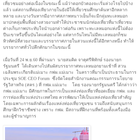
เที่ยวชมอย่างต่อเนื่องในขณะนี้ แม้ว่าดอกบัวตองจะเริ่มล่วงโรยไปบ้าง
แล้ว แต่สถานที่ท่องเทียวภายในยังมีให้เที่ยวชมศึกษาค้นหาอีกหลาก
หลาย และบางวันหากมีอากาศสภาพหนาวเย็นก็จะมีกลุ่มทะเลหมอก
มาปกคลุ่มพื้นที่อย่างสวยงามทำให้ประชาชนนักท่องเที่ยวที่มาเที่ยวชม
ต่างเก็บภาพประทับใจนำบอกล่าวต่อกัน เพราะทะเลหมอกแห่งนี้ไม่ต้อง
ปีนเขาหรือขึ้นบันไดแต่อย่างใด แต่หากวันไหนไม่มีทะเลหมอกก็ชม
ทิวทัศน์ที่สวยงามและบรรยากาศภายในสวนแห่งนี้ได้อีกทางหนึ่ง ทำให้
บรรยากาศทั่วไปคึกคักมากในขณะนี้
เมื่อวันที่
24
พ.ย.
60
ที่ผ่านมา นายสมคิด จาตุศรีพิทักษ์ รองนายก
รัฐมนตรี ได้เดินทางไปสัมผัสบรรยากาศทะเลหมอกยามเช้า
ที่ สวน
เฉลิมพระเกียรติแม่เมาะ กฟผ.แม่เมาะ ในคราวที่มาเป็นประธานในการ
ประชุม
SOE CEO Forum
ซึ่งจัดโดยสำนักงานคณะกรรมการนโยบาย
รัฐวิสาหกิจ (สคร.) ที่ กฟผ.แม่เมาะ โดย รองนายกรัฐมนตรี ได้กล่าวว่า
กฟผ.แม่เมาะ มีศักยภาพในการเป็นแหล่งท่องเที่ยวที่ยอดเยี่ยม กฟผ. และ
การท่องเที่ยวแห่งประเทศไทย ควรพัฒนาให้เป็นแหล่งท่องเที่ยวสำคัญ
โดยเฉพาะการผลักดันเรื่องแหล่งท่องเที่ยวชุมชน รวมถึงสนับสนุนการ
ศึกษาฝึกวิชาชีพช่าง เพราะ กฟผ. มีสถานที่ฝึกงานที่พร้อมทั้งเครื่องมือ
และผู้ชำนาญการ