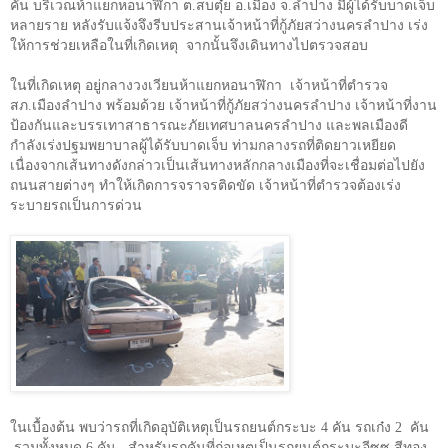
คัน บริเวณห้าแยกหอนาฬิกา ต.สบตุ๋ย อ.เมือง จ.ลำปาง มีผู้ได้รับบาดเจ็บ
หลายราย หลังรับแจ้งจึงรีบประสานเจ้าหน้าที่กู้ภัยสว่างนครลำปาง เร่ง
ให้การช่วยเหลือในที่เกิดเหตุ จากนั้นจึงเดินทางไปตรวจสอบ
ในที่เกิดเหตุ อยู่กลางวงเวียนห้าแยกหอนาฬิกา เจ้าหน้าที่ตำรวจ
สภ.เมืองลำปาง พร้อมด้วย เจ้าหน้าที่กู้ภัยสว่างนครลำปาง เจ้าหน้าที่งาน
ป้องกันและบรรเทาสาธารณะภัยเทศบาลนครลำปาง และพลเมืองดี
กำลังเร่งปฐมพยาบาลผู้ได้รับบาดเจ็บ ท่ามกลางรถที่ติดยาวเหยียด
เนื่องจากเส้นทางดังกล่าวเป็นเส้นทางหลักกลางเมืองที่จะเชื่อมต่อไปยัง
ถนนสายต่างๆ ทำให้เกิดการจราจรติดขัด เจ้าหน้าที่ตำรวจต้องเร่ง
ระบายรถเป็นการด่วน
ในเบื้องต้น พบว่ารถที่เกิดอุบัติเหตุเป็นรถยนต์กระบะ
4
คัน รถเก๋ง
2
คัน
รวมทั้งหมด
6
คัน สำหรับรถคันที่ก่อเหตุเป็นรถยนต์กระบะอีซูซุ สีทอง