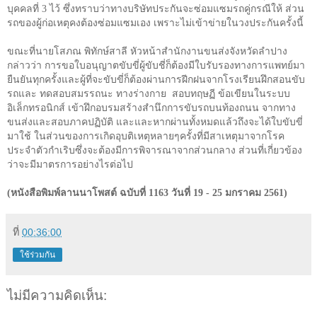
บุคคลที่
3
ไว้ ซึ่งทราบว่าทางบริษัทประกันจะซ่อมแซมรถคู่กรณีให้ ส่วน
รถของผู้ก่อเหตุคงต้องซ่อมแซมเอง เพราะไม่เข้าข่ายในวงประกันครั้งนี้
ขณะที่นายโสภณ พิทักษ์สาลี หัวหน้าสำนักงานขนส่งจังหวัดลำปาง
กล่าวว่า การขอใบอนุญาตขับขี่ผู้ขับชี่ก็ต้องมีใบรับรองทางการแพทย์มา
ยืนยันทุกครั้งและผู้ที่จะขับขี่ก็ต้องผ่านการฝีกฝนจากโรงเรียนฝึกสอนขับ
รถและ ทดสอบสมรรถนะ ทางร่างกาย สอบทฤษฏี ข้อเขียนในระบบ
อิเล็กทรอนิกส์ เข้าฝึกอบรมสร้างสำนึกการขับรถบนท้องถนน จากทาง
ขนส่งและสอบภาคปฏิบัติ และและหากผ่านทั้งหมดแล้วถึงจะได้ใบขับขี่
มาใช้ ในส่วนของการเกิดอุบติเหตุหลายๆครั้งที่มีสาเหตุมาจากโรค
ประจำตัวกำเริบซึ่งจะต้องมีการพิจารณาจากส่วนกลาง ส่วนที่เกี่ยวข้อง
ว่าจะมีมาตรการอย่างไรต่อไป
(หนังสือพิมพ์ลานนาโพสต์ ฉบับที่ 1163 วันที่ 19 - 25 มกราคม 2561)
ที่
00:36:00
ใช้ร่วมกัน
ไม่มีความคิดเห็น: