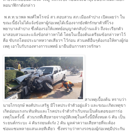
หอนาฬิกาดังกล่าว
พ.ต.ท.นวพล พงศ์ไพโรจน์ สว.สอบสวน สภ.เมืองลำปาง เปิดเผยว่า ใน
ขณะนี้ยังไม่ได้แจ้งข้อหาผู้ก่อเหตุได้เนื่องจากยังพักรักษาตัวที่โรง
พยาบาลลำปาง ซึ่งต้องรอให้แพทย์อนุญาตกลับบ้านแล้ว ถึงจะเรียกตัว
มาสอบสวนและแจ้งข้อกล่าวหาได้ โดยในเบื้องต้นเตรียมข้อกล่าวหาไว้
คือ ขับรถโดยประมาทหวาดเสียวฯ ไว้ก่อน ส่วนคดีอื่นๆต้องรอให้ทางผู้ก่อ
เหตุ เอาใบรับรองทางการแพทย์ มายืนยันการตรวจรักษา
สาเหตุเบื้องต้น ทราบว่า
นายไกรฤกษ์ พงศ์ประเสริฐ มีโรคประจำตัวอยู่แล้ว และขณะเกิดเหตุขา
เกิดอ่อนแรงกะทันหันและโรคประจำตัวกำเริบจนเป็นต้นตอของการ่อ
เหตุในครั้งนี้ ส่วนรถที่เสียหายจากอุบัติเหตุในครั้งนี้มีทั้งหมด
6
คัน เป็น
ระยนต์กระบะ
4
คันรถยนต์เก๋ง
2
คัน มูลค่าความเสียหายที่จะต้อง
ซ่อมแซมหลายแสนเลยทีเดียว ซึ่งทราบว่าทางรถของผู้ก่อเหตุมีประกัน