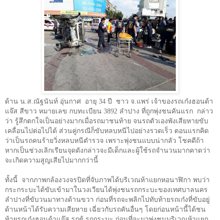
ด้าน น.ส.ณัฐนันท์ อุ่นกาศ อายุ
34
ปี ชาว จ.แพร่ เจ้าของรถเก๋งฮอนด้า
แจ๊ส สีขาว หมายเลข กบทะเบียน
3892
ลำปาง ที่ถูกพุ่งชนคันแรก กล่าว
ว่า รู้สึกตกใจเป็นอย่างมากเมื่อรถมาชนท้าย จนรถตัวเองพังเสียหายขับ
เคลื่อนไปต่อไปได้ ส่วนคู่กรณีก็ขับหลบหนีไปอย่างรวดเร็ว ตอนแรกคิด
ว่าเป็นรถคนร้ายวิ่งหลบหนีตำรวจ เพราะพุ่งชนแบบน่ากลัว โชคดีถ้า
หากเป็นช่วงเลิกเรียนจุดดังกล่าวจะมีเด็กและผู้ใช้รถจำนวนมากคาดว่า
จะเกิดความสูญเสียไปมากกว่านี้
ทั้งนี้ จากภาพกล้องวงจรปิดที่จับภาพได้บริเวณห้าแยกหอนาฬิกา พบว่า
กระกระบะได้ขับเข้ามาในวงเวียนได้พุ่งชนรถกระบะของเทศบาลนคร
ลำปางที่ขับวนมาทางด้านขวา ก่อนที่รถจะพลิกไปทับท้ายรถเก๋งที่ขับอยู่
ด้านหน้าได้รับความเสียหาย เฉี่ยวกับรถคันอื่นๆ โดยก่อนหน้านี้ได้ชน
ท้ายรถเก๋งฮอนด้าแจ๊ส รถตู้ รถกระบะ ก่อนที่จะมาพุ่งชนบริเวณห้าแยก