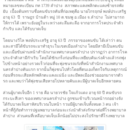
หมายเลขทะเบียน กท
1739
ลำปาง สภาพตะแคงพลิกตะแคงซ้ายรถพัง
ยับ เบื้องต้นทราบชื่อคนขับรถคันที่ก่อเหตุคือ นายไกรฤกษ์ พงษ์ประเสริฐ
อายุ
63
ปี ราษฎร บ้านต้า หมู่
10
ต.ชมพู อ.เมือง จ.ลำปาง ไม่สามารถ
ให้การได้ เพราะยังอยู่ในระหว่างสะลึมสะลือ จากอาการโรคประจำตัว
กำเริบ และได้รับบาดเจ็บ
โดยนางวิไล พงษ์ประเสริฐ อายุ
63
ปี ภรรยาของคนขับ ได้เล่าว่า ตน
และสามีได้ขับรถจะมาทำธุระในเขตเมืองลำปาง โดยมีสามีเป็นคนขับ
และเมื่อขับผ่านหน้าสำนักงานเทศบาลนครลำปาง ปรากฏว่า อาการโรค
ประจำตัวสามีกำเริบ โดยได้ชักเกร็งก่อนที่จะเหยียบคันเร่งค้างแล้วรถพุ่ง
ไปข้างหน้าอย่างรวดเร็วก่อนที่จะพุ่งชนรถเก๋งที่หน้าสำนักงานเทศบาล
นครลำปางคันแรก จากนั้นก็พุ่งชนไปทั่วโดยที่ตนเองก็ตกใจกับเหตุการณ์
ก่อนที่รถจะเสียหลักพลิกตะแคงแน่นิ่ง และมีพลเมืองช่วยออกมาจากตัว
รถ และพบว่าได้พุ่งชนเสียหายไปหลายคันและมีผู้บาดเจ็บอีกหลายคน
ส่วนผู้บาดเจ็บอีก
1
ราย คือ นายวรชัย ใจแก้วแดง อายุ
60
ปี คนขับรถ
กระบะสีเทา ของเทศบาลนครลำปาง ถูกชนเข้าบริเวณหน้ารถอย่างจัง
ได้รับบาดเจ็บสาหัสบริเวณใบหน้า รวมมีผู้บาดเจ็บทั้งหมด
3
คน เจ้า
หน้าที่กู้ภัยทำการปฐมพยาบาลก่อนจะเร่งนำตัวส่งรักษาต่อที่โรงพยาบาล
ลำปาง ส่วนคนที่เหลือบาดเจ็บเล็กน้อยไม่ประสงไปรักษาที่โรงพยาบาล