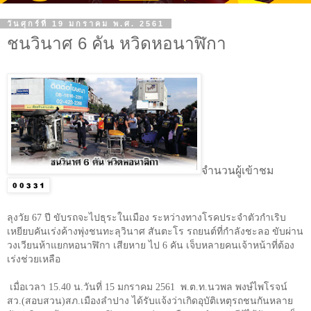
วันศุกร์ที่ 19 มกราคม พ.ศ. 2561
ชนวินาศ 6 คัน หวิดหอนาฬิกา
จำนวนผู้เข้าชม
ลุงวัย
67
ปี ขับรถจะไปธุระในเมือง ระหว่างทางโรคประจำตัวกำเริบ
เหยียบคันเร่งค้างพุ่งชนทะลุวินาศ สันตะโร รถยนต์ที่กำลังชะลอ ขับผ่าน
วงเวียนห้าแยกหอนาฬิกา เสียหาย ไป
6
คัน เจ็บหลายคนเจ้าหน้าที่ต้อง
เร่งช่วยเหลือ
เมื่อเวลา
15.40
น.วันที่
15
มกราคม
2561
พ.ต.ท.นวพล พงษ์ไพโรจน์
สว.(สอบสวน)สภ.เมืองลำปาง ได้รับแจ้งว่าเกิดอุบัติเหตุรถชนกันหลาย