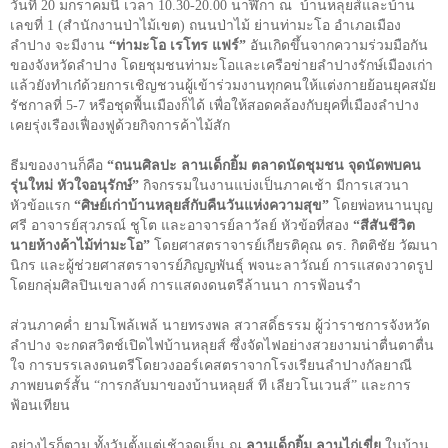
วันที่
20
มกราคมนี้ เวลา
10.30-20.00
นาฬิกา ณ บ้านหลุยส์และบ้าน
เลขที่
1
(สำนักงานป่าไม้เขต) ถนนป่าไม้ ย่านท่ามะโอ อำเภอเมือง
ลำปาง จะมีงาน
“ท่ามะโอ เรโทร แฟร์”
อันเกิดขึ้นจากความร่วมมือกัน
ของจังหวัดลำปาง โดยชุมชนท่ามะโอและเครือข่ายลำปางรักษ์เมืองเก่า
แล้วยังทำเก๋ด้วยการเชิญชวนผู้เข้าร่วมงานทุกคนให้แต่งกายย้อนยุคสมัย
รัชกาลที่
5-7
หรือชุดพื้นเมืองก็ได้ เพื่อให้สอดคล้องกับยุคที่เมืองลำปาง
เคยรุ่งเรืองเฟื่องฟูด้วยกิจการค้าไม้สัก
ธีมของงานก็คือ
“ถนนศิลปะ ลานเด็กยิ้ม ตลาดนัดชุมชน จุดนัดพบคน
รุ่นใหม่ หัวใจอนุรักษ์”
กิจกรรมในงานแบ่งเป็นภาคเช้า มีการเสวนา
หัวข้อแรก
“ศิษย์เก่าบ้านหลุยส์กับคืนวันแห่งความสุข”
โดยพ่อหนานบุญ
ศรี อาจารย์สุวภรณ์ ชูโต และอาจารย์ลาวัลย์ หัวข้อที่สอง
“สีสันชีวิต
นายห้างค้าไม้ท่ามะโอ”
โดยศาสตราจารย์เกียรติคุณ ดร. กิตติชัย วัฒนา
นิกร และผู้ช่วยศาสตราจารย์ภิญญพันธุ์ พจนะลาวัณย์ การแสดงวาดรูป
โดยกลุ่มศิลปินเขลางค์ การแสดงดนตรีล้านนา การฟ้อนรำ
ส่วนภาคค่ำ ยามโพล้เพล้ นายทรงพล สวาสดิ์ธรรม ผู้ว่าราชการจังหวัด
ลำปาง จะกดสวิตช์เปิดไฟบ้านหลุยส์ ซึ่งจัดไฟอย่างสวยงามน่าตื่นตาตื่น
ใจ การบรรเลงดนตรีโดยวงออร์เคสตราจากโรงเรียนลำปางกัลยาณี
ภาพยนตร์สั้น “การกลับมาของบ้านหลุยส์ ที เลียวโนเวนส์” และการ
ฟ้อนเทียน
อย่างไรก็ตาม ทั้งวันตั้งแต่เช้าจดเย็น ณ
ลานเด็กยิ้ม ลานไก่เขี่ย
ในบ้าน