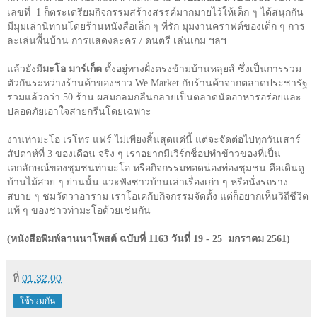
เลขที่
1
ก็ตระเตรียมกิจกรรมสร้างสรรค์มากมายไว้ให้เด็ก ๆ ได้สนุกกัน
มีมุมเล่านิทานโดยร้านหนังสือเล็ก ๆ ที่รัก มุมงานคราฟต์ของเด็ก ๆ การ
ละเล่นพื้นบ้าน การแสดงละคร / ดนตรี เล่นเกม ฯลฯ
แล้วยังมี
มะโอ มาร์เก็ต
ตั้งอยู่ทางฝั่งตรงข้ามบ้านหลุยส์ ซึ่งเป็นการรวม
ตัวกันระหว่างร้านค้าของชาว
We Market
กับร้านค้าจากตลาดประชารัฐ
รวมแล้วกว่า
50
ร้าน ผสมกลมกลืนกลายเป็นตลาดนัดอาหารอร่อยและ
ปลอดภัยเอาใจสายกรีนโดยเฉพาะ
งานท่ามะโอ เรโทร แฟร์ ไม่เพียงสิ้นสุดแค่นี้ แต่จะจัดต่อไปทุกวันเสาร์
สัปดาห์ที่
3
ของเดือน จริง ๆ เราอยากมีเวิร์กช็อปทำข้าวของที่เป็น
เอกลักษณ์ของชุมชนท่ามะโอ หรือกิจกรรมทอดน่องท่องชุมชน คือเดินดู
บ้านไม้สวย ๆ ย่านนั้น แวะฟังชาวบ้านเล่าเรื่องเก่า ๆ หรือนั่งรถราง
สบาย ๆ ชมวัดวาอาราม เราโอเคกับกิจกรรมจัดตั้ง แต่ก็อยากเห็นวิถีชีวิต
แท้ ๆ ของชาวท่ามะโอด้วยเช่นกัน
(หนังสือพิมพ์ลานนาโพสต์ ฉบับที่ 1163 วันที่ 19 - 25 มกราคม 2561)
ที่
01:32:00
ใช้ร่วมกัน