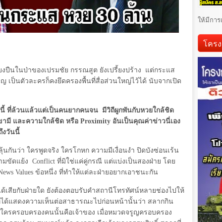
ให้มีการ
โครง
ียงปืนในป่าของเปรมชัย กรรณสูต ยังเปรี้ยงปร้าง
แต่กระแส
ูญ เป็นตัวละครก็คงยึดครองพื้นที่สื่อส่วนใหญ่ไว้ได้ นับจากเปิด
้ ที่ล้วนแล้วแต่เป็นคนยากคนจน
มีวิถีผูกพันกับหวยใกล้ชิด
ขามี และความใกล้ชิด หรือ
Proximity
อันเป็นคุณค่าข่าวนี่เอง
งวันนี้
้ลุ้นกันว่า ใครพูดจริง ใครโกหก ความมีเงื่อนงำ ปิดบังซ่อนเร้น
ามขัดแย้ง
Conflict
ที่มิใช่แค่คู่กรณี แต่แบ่งเป็นสองฝ่าย โดย
News Values
ข้อหนึ่ง ที่ทำให้แต่ละฝ่ายอยากเอาชนะกัน
วนได้เสียกับฝ่ายใด ยังต้องตอบรับคำสถานีโทรทัศน์หลายช่องไปให้
มที่ได้แสดงความเห็นต่อสาธารณะไปก่อนหน้านั้นว่า สลากกิน
ียน ใครครอบครองคนนั้นคือเจ้าของ เมื่อหมวดจรูญครอบครอง