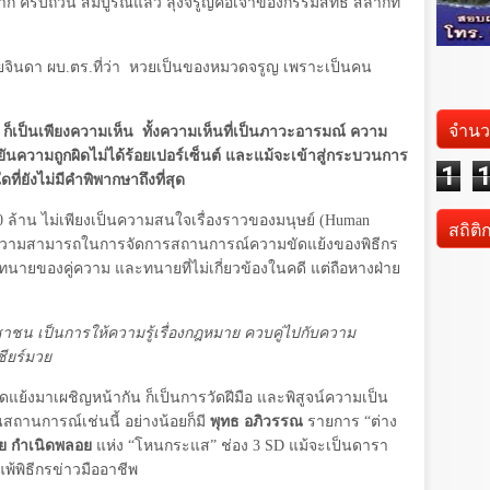
ก ครบถ้วน สมบูรณ์แล้ว ลุงจรูญคือเจ้าของกรรมสิทธิ์ สลากที่
จินดา ผบ.ตร.ที่ว่า
หวยเป็นของหมวดจรูญ เพราะเป็นคน
จำนว
ก็เป็นเพียงความเห็น
ทั้งความเห็นที่เป็นภาวะอารมณ์ ความ
ยันความถูกผิดไม่ได้ร้อยเปอร์เซ็นต์ และแม้จะเข้าสู่กระบวนการ
1
ที่ยังไม่มีคำพิพากษาถึงที่สุด
0
ล้าน ไม่เพียงเป็นความสนใจเรื่องราวของมนุษย์
(Human
สถิติ
อนความสามารถในการจัดการสถานการณ์ความขัดแย้งของพิธีกร
ายของคู่ความ และทนายที่ไม่เกี่ยวข้องในคดี แต่ถือหางฝ่าย
ชาชน เป็นการให้ความรู้เรื่องกฎหมาย ควบคู่ไปกับความ
ียร์มวย
ดแย้งมาเผชิญหน้ากัน ก็เป็นการวัดฝีมือ และพิสูจน์ความเป็น
สถานการณ์เช่นนี้ อย่างน้อยก็มี
พุทธ อภิวรรณ
รายการ “ต่าง
ัย กำเนิดพลอย
แห่ง “โหนกระแส” ช่อง
3 SD
แม้จะเป็นดารา
แพ้พิธีกรข่าวมืออาชีพ