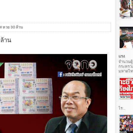
ส หวย 30 ล้าน
ล้าน
แรง
จำนวนผู้
กระทรวง
มหาดไทยท
ไร...