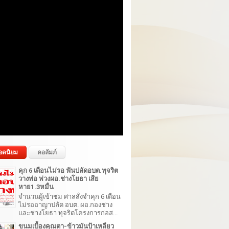
อดนิยม
คอลัมภ์
คุก 6 เดือนไม่รอ ฟันปลัดอบต.ทุจริต
วางท่อ พ่วงผอ.ช่างโยธา เสีย
หาย1.3หมื่น
จำนวนผู้เข้าชม ศาลสั่งจำคุก 6 เดือน
ไม่รออาญาปลัด อบต. ผอ.กองช่าง
และช่างโยธา ทุจริตโครงการก่อส...
ขนมเบื้องคุณตา-ข้าวมันป้าเหลียว