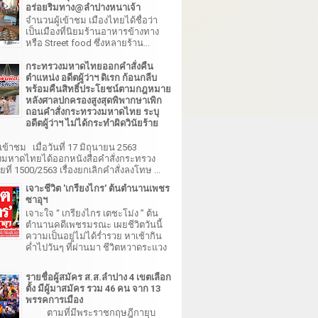
อร่อยริมทาง@ลำปางหนาเจ้า
จำนวนผู้เข้าชม เมืองไทยได้ชื่อว่า
เป็นเมืองที่นิยมร้านอาหารข้างทาง
หรือ Street food ซึ่งหลายร้าน...
กระทรวงมหาดไทยออกคำสั่งคืน
ตำแหน่ง อดีตผู้ว่าฯ ดิเรก ก้อนกลีบ
พร้อมคืนสิทธิ์ประโยชน์ตามกฎหมาย
หลังศาลปกครองสูงสุดพิพากษาเพิก
ถอนคำสั่งกระทรวงมหาดไทย ระบุ
อดีตผู้ว่าฯ ไม่ได้กระทำผิดวินัยร้าย
เข้าชม เมื่อวันที่ 17 มิถุนายน 2563
มหาดไทยได้ออกหนังสือคำสั่งกระทรวง
ี่ 1500/2563 เรื่องยกเลิกคำสั่งลงโทษ ...
เจาะชีวิต 'เกรียงไกร' ต้นตำนานเพชร
ซาอุฯ
เจาะใจ “ เกรียงไกร เตชะโม่ง ” ต้น
ตำนานคดีเพชรมรณะ เผยชีวิตวันนี้
ความเป็นอยู่ไม่ได้ร่ำรวย หาเช้ากิน
ค่ำไปวันๆ ที่ผ่านมา ชีวิตหวาดระแวง
รายชื่อผู้สมัคร ส.ส.ลำปาง 4 เขตเลือก
ตั้ง มีผู้มาสมัคร รวม 46 คน จาก 13
พรรคการเมือง
ตามที่มีพระราชกฤษฎีกายุบ