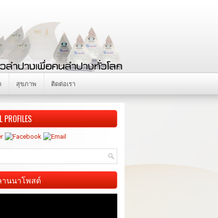
า
สุขภาพ
ติดต่อเรา
L PROFILES
ี ลานนาโพสต์