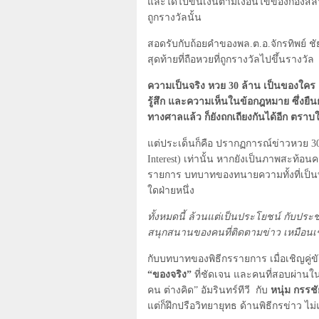
และได้ไปขึ้นเงินตามเงื่อนไขของกองสลา
ถูกรางวัลนั้น
สอดรับกับถ้อยคำของพล.ต.อ.จักรทิพย์ ชัย
สุดท้ายที่ถือหวยที่ถูกรางวัลไปขึ้นรางวัล
ความเป็นจริง หวย
30
ล้าน เป็นของใคร
รู้สึก และความเห็นในข้อกฎหมาย ซึ่งยืน
ทางศาลแล้ว ก็ยังถกเถียงกันได้อีก ตราบใด
แต่ประเด็นก็คือ ปรากฏการณ์ข่าวหวย
3
Interest)
เท่านั้น หากยังเป็นภาพสะท้
รายการ บทบาทของทนายความทั้งที่เป็นทน
ใดฝ่ายหนึ่ง
ทั้งหมดนี้ ล้วนแต่เป็นประโยชน์ กับประ
สนุกสนานของคนที่ติดตามข่าว เหมือนเช
กับบทบาทของพิธีกรรายการ เมื่อเชิญคู่ขั
“ของจริง”
ที่ชัดเจน และคนที่สอบผ่านใน
คน ต่างคิด” อัมรินทร์ทีวี
กับ
หนุ่ม กรรช
แต่ก็ฝึกปรือวิทยายุทธ ด้านพิธีกรข่าว ไม่