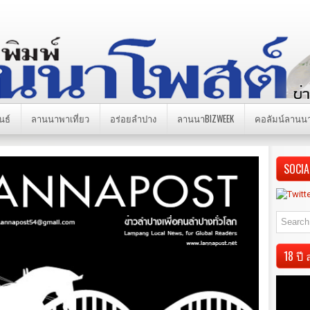
นธ์
ลานนาพาเที่ยว
อร่อยลำปาง
ลานนาBIZWEEK
คอลัมน์ลานน
SOCIA
18 ป