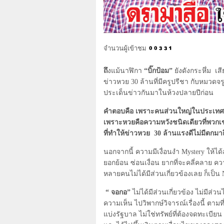
จำนวนผู้เข้าชม
ถึ
งแม้นาฬิกา
“บิ๊กป้อม”
ยังดังกระหึ่ม
เส
ข่าวหวย
30
ล้านที่มีครูปรีชา กับหมวดจร
ประเด็นข่าวกันมาในห้วงปลายปีก่อน
คำตอบคือ เพราะคนส่วนใหญ่ในประเทศนี
เพราะหวยคือความหวังชนิดเดียวที่พวกเ
ที่ทำให้ข่าวหวย
30
ล้านแรงดีไม่มีตกมาถึ
นอกจากนี้ ความมีเงื่อนงำ
Mystery
ให้ได
ยอกย้อน ซ่อนเงื่อน ยากที่จะคลี่คลาย คว
หลายคนไม่ได้มีส่วนเกี่ยวข้องเลย ก็เป็น
“ จอกอ”
ไม่ได้มีส่วนเกี่ยวข้อง ไม่มีส่
ความเห็น ไปวิพากษ์วิจารณ์เรื่องนี้ ตา
แบ่งรัฐบาล ไม่ใช่ทรัพย์ที่ต้องจดทะเบ