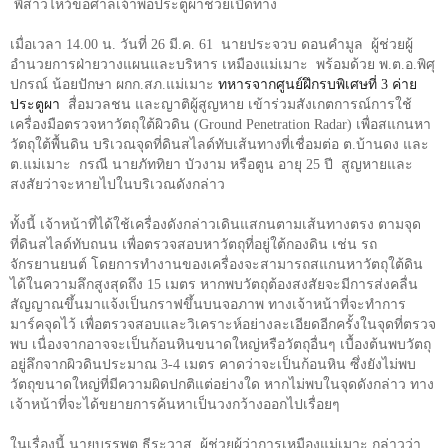
พี่สาวไหว้ขอศาลเจ้าพ่อประตูผาช่วยเปิดทาง
เมื่อเวลา
14.00
น. วันที่
26
มี.ค.
61
นายประจวบ ดอนคำมูล
ผู้ช่วยผู้
อำนวยการฝ่ายวางแผนและบริหาร เหมืองแม่เมาะ
พร้อมด้วย พ.ต.อ.พิศุ
ปกรณ์ น้อยปักษา ผกก.สภ.แม่เมาะ
ทหารจากศูนย์ฝึกรบพิเศษที่
3
ค่าย
ประตูผา
สื่อมวลชน และญาติผู้สูญหาย เข้าร่วมสังเกตการณ์การใช้
เครื่องมือตรวจหาวัตถุใต้ผิวดิน (
Ground Penetration Radar)
เพื่อสแกนหา
วัตถุใต้พื้นดิน บริเวณจุดที่ดินสไลด์ทับเส้นทางที่เชื่อมต่อ ต.บ้านดง และ
ต.แม่เมาะ
กรณี นายภัททิยา บัวงาม หรือตูน อายุ
25
ปี
สูญหายและ
สงสัยว่าจะหายไปในบริเวณดังกล่าว
ทั้งนี้ เจ้าหน้าที่ได้ใช้เครื่องดังกล่าวเดินแสกนตามเส้นทางตรง ตามจุด
ที่ดินสไลด์ทับถนน เพื่อตรวจสอบหาวัตถุที่อยู่ใต้กองดิน เช่น รถ
จักรยานยนต์ โดยการทำงานของเครื่องจะสามารถสแกนหาวัตถุใต้ดิน
ได้ในความลึกสูงสุดถึง
15
เมตร หากพบวัตถุต้องสงสัยจะมีการส่งคลื่น
สัญญาณขึ้นมาแจ้งเป็นกราฟขึ้นบนจอภาพ ทางเจ้าหน้าที่จะทำการ
มาร์คจุดไว้ เพื่อตรวจสอบและวิเคราะห์อย่างละเอียดอีกครั้งในจุดที่ตรวจ
พบ เนื่องจากอาจจะเป็นก้อนหินขนาดใหญ่หรือวัตถุอื่นๆ เบื้องต้นพบวัตถุ
อยู่ลึกจากผิวดินประมาณ
3-4
เมตร คาดว่าจะเป็นก้อนหิน ซึ่งยังไม่พบ
วัตถุขนาดใหญ่ที่มีความผิดปกติแต่อย่างใด หากไม่พบในจุดดังกล่าว ทาง
เจ้าหน้าที่จะได้ขยายการค้นหาเป็นวงกว้างออกไปเรื่อยๆ
ในเรื่องนี้ นายบรรพต ธีระวาส
ผู้ช่วยผู้ว่าการเหมืองแม่เมาะ กล่าวว่า