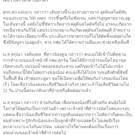
เดียว และไม่กล้าบอกใคร
ผกก.สภ.แม่เมาะ กล่าวว่า เส้นทางนี้ระยะทางยาวมาก จุดดินสไลด์ทับ
ถนนประมาณ
500
เมตร
การชี้จุดจึงไม่ชัดเจน
แต่การสูญหายน่าจะอยู่
ในเส้นทางนี้ แต่ยังไม่ชี้ชัดว่าเกิดจากเหตุดินสไลด์หรือไม่ อาจจะเกิดจาก
รถเฉี่ยวชนกันก็ได้ แต่ประจวบเหมาะกับเกิดเหตุดินสไลด์พอดี ถ้าพบร่าง
จะได้รายละเอียดมากขึ้น ประเด็นการฆาตกรรมก็ไม่ได้ตัดทิ้งแต่อย่างใด
ซึ่งมีข้อมูลรวมอยู่แล้ว
ทาง กฟผ.ได้ให้ความร่วมมือและช่วยเหลือเต็มที่
น.ส.สกุณา วงศ์มงคล
พี่สาวน้องตูน กล่าวว่า ตนเองได้เข้าไปติดตาม
การทำงานของเจ้าหน้าที่ กฟผ.ทุกวัน โดยได้มีการนำรถแบ็คโฮมาขุด
เปิดทางบริเวณร่องน้ำคลองชลประทาน แต่ก็ขุดเข้าไปได้ไม่มากนัก
จนถึงขณะนี้ก็ยังไม่พบร่างของน้อง ตนเองจึงได้ไปกราบขอสิ่งศักดิ์สิทธิ์
ในพื้นที่ คือ เจ้าพ่อประตูผา ขอให้เปิดทางเพื่อให้พบกับร่างของน้องโดย
เร็ว โดยเชื่อว่าน้องคงจะเสียชีวิตแล้วจริงๆ เพราะถ้าไม่เสียชีวิตผ่านไป
12
วัน ป่านนี้คงจะกลับมาที่บ้านหรือติดต่อมาแล้ว
น.ส.สกุณา กล่าวว่า ส่วนกับก๊อต เพื่อนของน้องที่ไปด้วยกัน ตนยังไม่มี
โอกาสได้คุยกันเป็นการส่วนตัว เพราะเจ้าหน้าที่ตำรวจนัดไปคนละรอบ
แต่ตนเชื่อว่าน้องเสียชีวิตจากการถูกดินถล่มมากกว่า ไม่คิดว่าก๊อตจะเป็น
คนทำเพราะรู้จักกับน้องและเป็นลูกค้าที่ร้านบ่อยครั้ง ไม่เคยมีเรื่อง
ทะเลาะเบาะแว้งกันมาก่อน
แต่อย่างไรก็ตามคงต้องเป็นเรื่องการ
สอบสวนของเจ้าหน้าที่ตำรวจต่อไป