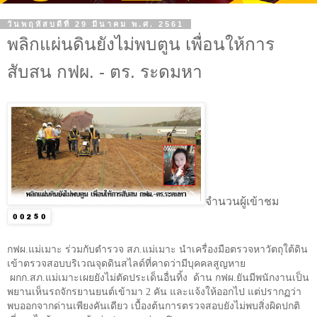
วันพฤหัสบดีที่ 29 มีนาคม พ.ศ. 2561
พลิกแผ่นดินยังไม่พบตูน เพื่อนให้การ
สับสน กฟผ. - ตร. ระดมหา
จำนวนผู้เข้าชม
กฟผ.แม่เมาะ ร่วมกับตำรวจ สภ.แม่เมาะ นำเครื่องมือตรวจหาวัตถุใต้ดิน
เข้าตรวจสอบบริเวณจุดดินสไลด์ที่คาดว่ามีบุคคลสูญหาย
ผกก.สภ.แม่เมาะเผยยังไม่ตัดประเด็นอื่นทิ้ง
ด้าน กฟผ.ยันมีพนักงานเป็น
พยานเห็นรถจักรยานยนต์เข้ามา
2
คัน และแจ้งให้ออกไป แต่ปรากฏว่า
พบออกจากด่านเพียงคันเดียว เบื้องต้นการตรวจสอบยังไม่พบสิ่งผิดปกติ