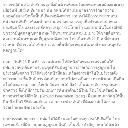
จากกรณีดินสไลด์บริเวณจุดทิ้งดินด้านทิศตะวันตกของบ่อเหมืองแม่เมาะ
เมื่อวันที่ 18 มี.ค.ที่ผ่านมา นั้น กฟผ.ได้ดำเนินมาตรการรักษาความ
ปลอดภัยและปิดกั้นพื้นที่เกิดเหตุดังกล่าว รวมทั้งได้มีการประสานกับ
หน่วยงานที่เกี่ยวข้องเข้ามาร่วมตรวจหาสาเหตุ เพื่อกำหนดแนวทาง
ป้องกันแก้ไขและเร่งคลี่คลายเหตุการณ์โดยเร็ว นอกจากนั้นในกรณีที่มี
ข่าวว่ามีบุคคลสูญหาย กฟผ.ได้ประสานกับ สภ.แม่เมาะให้ช่วยสืบสวน
สอบสวนค้นหาบุคคลที่สูญหายดังกล่าว โดยเมื่อวันที่ 21 มี.ค.ที่ผ่านมา
เจ้าหน้าที่ตำรวจได้เข้าตรวจสอบพื้นที่เกิดเหตุ แต่ไม่พบสิ่งบอกเหตุหรือ
หลักฐานใดๆ
ต่อมา วันที่
23
มี.ค.
61
สภ.แม่เมาะ ได้มีหนังสือขอความร่วมมือให้
กฟผ.ช่วยขุดค้นหาบริเวณจุดที่สันนิษฐานว่าอาจเกิดการสูญหายใน
บริเวณดังกล่าว จึงได้ส่งเจ้าหน้าที่และเครื่องจักรเข้าไปในบริเวณดัง
กล่าวพบว่า พื้นดินมีการอ่อนตัวหากขุดไปอาจเกิดการทรุดตัวและเกิดดิน
สไลด์ลงมาจนอาจก่อให้เกิดอันตรายได้ จึงจำเป็นต้องยุติการขุดค้นหา
ชั่วคราว จึงได้มีการปรับแผนการค้นหาด้วยวิธีใหม่ โดยใช้เครื่องมือ
ตรวจหาวัตถุใต้ผิวดิน (
Ground Penetration Radar)
เพื่อสแกนหาวัตถุใต้พื้น
ดิน ซึ่งเป็นวิธีที่ปลอดภัยและสามารถช่วยค้นสิ่งที่ต้องสงสัยได้อย่าง
รวดเร็วและชัดเจนยิ่งขึ้น
นายบรรพต กล่าวว่า
กฟผ.ไม่ได้นิ่งนอนใจกับเหตุการณ์ที่เกิดขึ้น โดย
เฉพาะเรื่องที่มีข่าวบุคคลสูญหายนั้นถือเป็นเรื่องสำคัญ กฟผ.ได้ส่งเจ้า