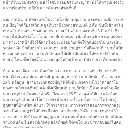
หน้าที่ไปเยี่ยมทำความเข้าใจกับครอบครัวและญาติ เพื่อให้ทราบเท็จจริง
และพร้อมช่วยเหลือในการค้นหาอย่างเต็มที่
นอกจากนั้น ได้มีพยานที่เป็นเจ้าหน้าที่ควบคุมงาน และคนงานอีกกว่า
20
คน ที่อยู่ใกล้กับจุดเกิดเหตุ เห็นว่ามีรถจักรยานยนต์
2
คัน ขับขี่เข้ามาใน
ถนนเส้นดังกล่าว ช่วงเวลาประมาณ
01.40
น.ของวันที่
18
มี.ค.
61
ซึ่ง
ขณะนั้นดินยังไม่ได้สไลด์ลงมาปิดทับถนน
เมื่อเห็นรถจักรยานยนต์เข้า
มา ทางเจ้าหน้าที่จึงได้สาดไฟฉายพร้อมกับแจ้งให้กลับออกไป และเห็น
รถทั้ง
2
คันขี่กลับออกไปจนลับตา
แต่ปรากฏว่าเมื่อถึงด่านที่ รปภ.กั้นปิด
ทางอยู่ พบรถจักรยานยนต์กลับออกไปเพียงคันเดียว ไม่ทราบว่าอีกคัน
หายไปไหน ซึ่งเรื่องนี้ได้แจ้งข้อมูลให้กับเจ้าหน้าที่ตำรวจไปทั้งหมดแล้ว
ด้าน พ.ต.อ.พิศุปกรณ์ น้อยปักษา ผกก.สภ.แม่เมาะ
กล่าวว่า
ทางเจ้า
หน้าที่ตำรวจได้ติดตามกรณีบุคคลสูญหาย คือ นายภัททิยา บัวงาม อายุ
25
ปี หรือตูน
สาวประเภทสองที่ญาติได้เข้าแจ้งความไว้ว่าหายตัวไป
หลังจากเกิดเหตุดินสไลด์
ซึ่งผู้ที่พบเห็นนายภัททิยาเป็นคนสุดท้าย คือ
นายภานุพงษ์ จันตะวงค์ หรือ ก๊อต อายุ
25
ปี
ล่าสุดได้มีการแจ้งข้อหา
นายภานุพงษ์ ข้อหาให้การเท็จ เนื่องจากครั้งแรกให้การว่าได้ไปส่งผู้
สูญหายที่บ้านพักแล้วและให้การวกวน แต่การตรวจสอบภาพจากกล้อง
วงจรปิดปรากฏว่าได้มีการขี่รถออกมาด้วยกัน
2
คัน
นายภานุพงษ์ จึง
สารภาพว่า ได้ขี่รถมากับผู้สูญหายจริง และเห็นนายภัททิยา เกิดอุบัติเหตุ
รถแฉลบล้ม ในช่วงที่เกิดดินสไลด์พอดี จึงตกใจและขี่รถกลับออกไปคน