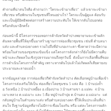
คำถามที่น่าสนใจคือ คำถามว่า “ใครจะเข้ามาเที่ยว”
แล้วเขาจะเข้ามา
เที่ยวชม หรือพักแรมในชุมชนที่ไหนอย่างไร
?
ใครจะเป็นผู้ดูแล ต้อนรับ
และเป็นผู้มีอิทธิพลต่อการสร้างความประทับใจ ให้เขากลับไปบอกต่อ
หรือกลับมาอีกครั้ง
ก่อนหน้านี้ มีโครงการของหอการค้าจังหวัดลำปางพยายามจะเข้าผลัก
ดันหลายพื้นที่ให้ลุกขึ้นมาสร้างฐานการท่องเที่ยวชุมชน เช่นที่ ตำบลนา
แส่ง และตำบลปงยางคก รวมไปถึงที่อำเภอเกาะคา ซึ่งคาดว่าจะมีความ
พร้อมในส่วนของชุมชนเข้มแข็ง แต่โครงการดังกล่าวก็ยังไม่มีความคืบ
หน้าและเกิดผลในเชิงรูปธรรมมาจนถึงทุกวันนี้
ดังนั้นการเลือกพื้นที่ของ
การดำเนินโครงการก็สำคัญ เพราะหากดันไปแล้วไม่เกิดผลก็เสียดายงบ
ประมาณละลายแม่น้ำ
จากข้อมูลล่าสุด การท่องเที่ยวกีฬาจังหวัดลำปาง คัดเลือกหมู่บ้านเพื่อเข้า
โครงการส่งเสริมให้เป็น ท่องเที่ยวโดยชุมชน
5
แห่ง คือ
1.
บ้านปงถ้ำ
อ.วังเหนือ
2.
บ้านป่าเหมี้ยง อ.เมืองปาน
3.
บ้านสามขา อ.แม่ทะ
4.
บ้าน
เมาะหลวง ต.แม่เมาะ และ 5 คือ หมู่บ้านจำปุย ต.บ้านดง อ.แม่เมาะ
แต่
กลับหมู่บ้านในตำบลนาแส่ง หรือตำบลปงยางคก ชี้ให้เห็นประเด็นที่น่า
สนใจ ถึงฐานข้อมูลที่อาจไม่มีการเชื่อมโยงกัน หรือ แต่ละโครงการผลัก