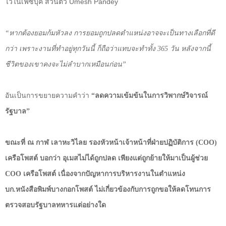
ไว้ในเฟซบุ๊ค ส่วนตัว
Umesh Pandey
“หากต้องยอมก้มหัวลง การยอมถูกปลดตำแหน่งอาจจะเป็นทางเลือกที่ดี
กว่า เพราะงานที่ทำอยู่ทุกวันนี้ ก็ถือว่าแทบจะทำทั้ง
365
วัน หลังจากนี้
ชีวิตของเขาคงจะไม่ลำบากเหมือนก่อน”
อันเป็นการขยายความคำว่า
“ลดความเข้มข้นในการวิพากษ์วิจารณ์
รัฐบาล”
ขณะที่ ณ กาฬ เลาหะวิไลย รองหัวหน้าเจ้าหน้าที่ฝ่ายปฏิบัติการ (
COO)
เครือโพสต์ บอกว่า อุเมสไม่ได้ถูกปลด เพียงแต่ถูกย้ายให้มาเป็นผู้ช่วย
COO
เครือโพสต์ เนื่องจากปัญหาการบริหารงานในตำแหน่ง
บก.หนังสือพิมพ์บางกอกโพสต์ ไม่เกี่ยวข้องกับการถูกขอให้ลดโทนการ
ตรวจสอบรัฐบาลทหารแต่อย่างใด