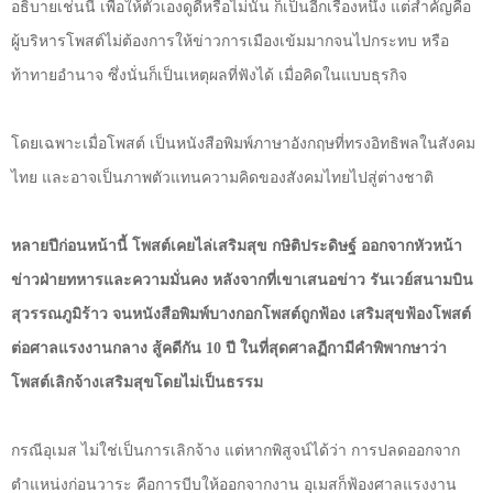
อธิบายเช่นนี้ เพื่อให้ตัวเองดูดีหรือไม่นั้น ก็เป็นอีกเรื่องหนึ่ง แต่สำคัญคือ
ผู้บริหารโพสต์ไม่ต้องการให้ข่าวการเมืองเข้มมากจนไปกระทบ หรือ
ท้าทายอำนาจ ซึ่งนั่นก็เป็นเหตุผลที่ฟังได้ เมื่อคิดในแบบธุรกิจ
โดยเฉพาะเมื่อโพสต์ เป็นหนังสือพิมพ์ภาษาอังกฤษที่ทรงอิทธิพลในสังคม
ไทย และอาจเป็นภาพตัวแทนความคิดของสังคมไทยไปสู่ต่างชาติ
หลายปีก่อนหน้านี้ โพสต์เคยไล่เสริมสุข กษิติประดิษฐ์ ออกจากหัวหน้า
ข่าวฝ่ายทหารและความมั่นคง หลังจากที่เขาเสนอข่าว รันเวย์สนามบิน
สุวรรณภูมิร้าว จนหนังสือพิมพ์บางกอกโพสต์ถูกฟ้อง เสริมสุขฟ้องโพสต์
ต่อศาลแรงงานกลาง สู้คดีกัน
10
ปี ในที่สุดศาลฏีกามีคำพิพากษาว่า
โพสต์เลิกจ้างเสริมสุขโดยไม่เป็นธรรม
กรณีอุเมส ไม่ใช่เป็นการเลิกจ้าง แต่หากพิสูจน์ได้ว่า การปลดออกจาก
ตำแหน่งก่อนวาระ คือการบีบให้ออกจากงาน อุเมสก็ฟ้องศาลแรงงาน