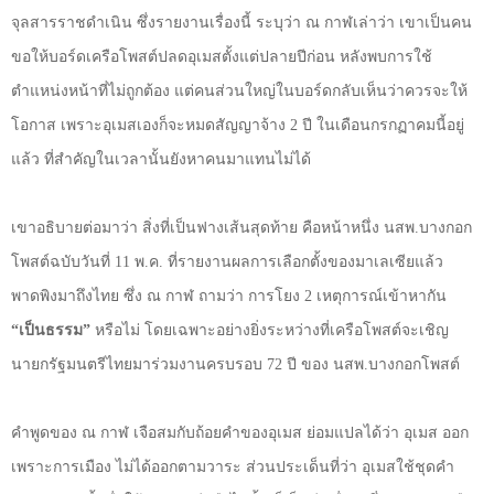
จุลสารราชดำเนิน ซึ่งรายงานเรื่องนี้ ระบุว่า ณ กาฬเล่าว่า เขาเป็นคน
ขอให้บอร์ดเครือโพสต์ปลดอุเมสตั้งแต่ปลายปีก่อน หลังพบการใช้
ตำแหน่งหน้าที่ไม่ถูกต้อง แต่คนส่วนใหญ่ในบอร์ดกลับเห็นว่าควรจะให้
โอกาส เพราะอุเมสเองก็จะหมดสัญญาจ้าง
2
ปี ในเดือนกรกฏาคมนี้อยู่
แล้ว ที่สำคัญในเวลานั้นยังหาคนมาแทนไม่ได้
เขาอธิบายต่อมาว่า สิ่งที่เป็นฟางเส้นสุดท้าย คือหน้าหนึ่ง นสพ.บางกอก
โพสต์ฉบับวันที่
11
พ.ค. ที่รายงานผลการเลือกตั้งของมาเลเซียแล้ว
พาดพิงมาถึงไทย ซึ่ง ณ กาฬ ถามว่า การโยง
2
เหตุการณ์เข้าหากัน
“
เป็นธรรม
”
หรือไม่ โดยเฉพาะอย่างยิ่งระหว่างที่เครือโพสต์จะเชิญ
นายกรัฐมนตรีไทยมาร่วมงานครบรอบ
72
ปี ของ นสพ.บางกอกโพสต์
คำพูดของ ณ กาฬ เจือสมกับถ้อยคำของอุเมส ย่อมแปลได้ว่า อุเมส ออก
เพราะการเมือง ไม่ได้ออกตามวาระ ส่วนประเด็นที่ว่า อุเมสใช้ชุดคำ