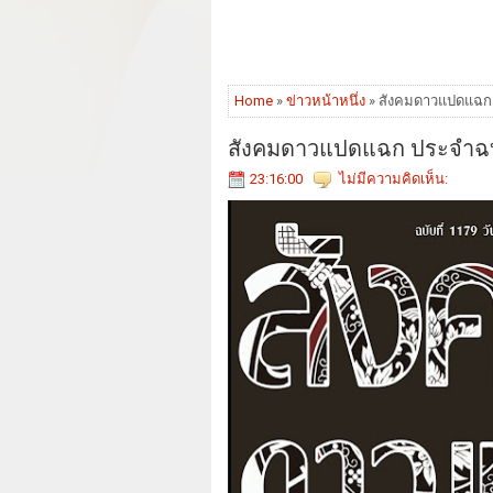
Home
»
ข่าวหน้าหนึ่ง
» สังคมดาวแปดแฉก ป
สังคมดาวแปดแฉก ประจำฉบับท
23:16:00
ไม่มีความคิดเห็น: