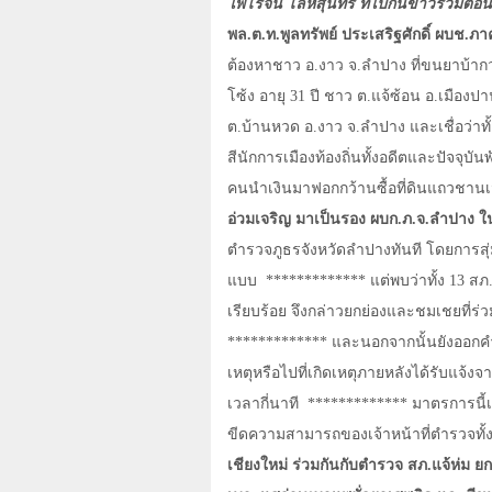
ไพโรจน์ โล่ห์สุนทร ที่ไปกินข้าวร่วมต้
พล.ต.ท.พูลทรัพย์ ประเสริฐศักดิ์ ผบช.ภา
ต้องหาชาว อ.งาว จ.ลำปาง ที่ขนยาบ้ากว่า
โซ้ง อายุ 31 ปี ชาว ต.แจ้ซ้อน อ.เมืองป
ต.บ้านหวด อ.งาว จ.ลำปาง และเชื่อว่าทั้
สีนักการเมืองท้องถิ่นทั้งอดีตและปัจจุบั
คนนำเงินมาฟอกกว้านซื้อที่ดินแถวชานเ
อ่วมเจริญ มาเป็นรอง ผบก.ภ.จ.ลำปาง ใ
ตำรวจภูธรจังหวัดลำปางทันที โดยการสุ่ม
แบบ
************* แต่พบว่าทั้ง 13 สภ.
เรียบร้อย จึงกล่าวยกย่องและชมเชยที่ร
************* และนอกจากนั้นยังออกคำ
เหตุหรือไปที่เกิดเหตุภายหลังได้รับแจ้ง
เวลากี่นาที
************* มาตรการนี้เป
ขีดความสามารถของเจ้าหน้าที่ตำรวจทั้งน
เชียงใหม่ ร่วมกันกับตำรวจ สภ.แจ้ห่ม ยกกำ