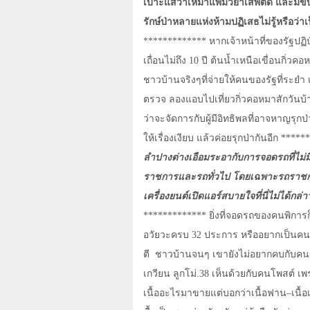
เบาะแสว่าเหมาแพมั่วยาเสพติด และมีขบว
รักษ์ป่าหลายแห่งห้ามปฏิเสธไม่รู้หรือว่
************* หากเจ้าหน้าที่ของรัฐปฏิบ
เถื่อนไม่ถึง 10 ปี ต้นน้ำเหนือเขื่อนกิ่ว
ชาวบ้านจริงๆที่จ่ายให้คนของรัฐที่ระยำ เ
ตรวจ ลองแอบไปเที่ยวกิ่วคอหมาสักวันบ้าง 
ว่าจะจัดการกับผู้มีอิทธิพลที่อาจหาญรุกป
ให้เรื่องเงียบ แล้วค่อยรุกป่ากันอีก ****
ลำปางต่างเอือมระอากับการจอดรถที่ไม่ม
ราชการและรถทั่วไป โดยเฉพาะรถราชก
เครื่องยนต์เปิดแอร์สบายใจที่นี่ไม่ได้กล่
************* ยิ่งที่จอดรถของคนพิกา
อวัยวะครบ 32 ประการ หรืออยากเป็นคนพิ
ตี
ชาวบ้านจนๆ เขายังไม่อยากคบกับคนข
เกวียน ลูกโม่.38 เห็นด้วยกับคนโพสต์ เพร
เนื้ออะไรมาขายแต่บอกว่าเนื้อฟาน–เนื้อเก