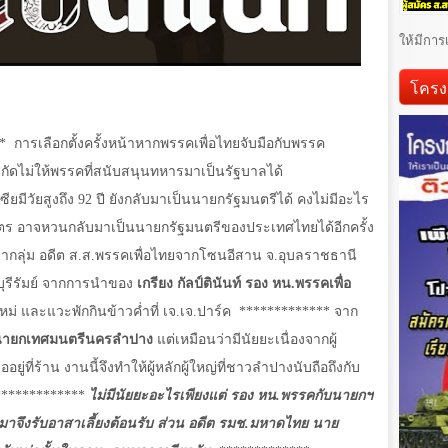
ให้มีการ
โครง
*
การเลือกตั้งครั้งหน้าหากพรรคเพื่อไทยจับมือกับพรรค
ะสกัดไม่ให้พรรคที่สนับสนุนทหารมาเป็นรัฐบาลได้
ยมีวัยสูงถึง 92 ปี ยังกลับมาเป็นนายกรัฐมนตรีได้ คงไม่มีอะไร
วัตร อาจหวนกลับมาเป็นนายกรัฐมนตรีของประเทศไทยได้อีกครั้ง
มากลุ่ม อดีต ส.ส.พรรคเพื่อไทยจากโซนอีสาน จ.อุบลราชธานี
บุรีรัมย์ จากการนำของ
เกรียง กัลป์ตินันท์ รอง หน.พรรคเพื่อ
ม่ และแวะพักกินข้าวค่ำที่ เจ.เจ.ปาร์ค
************* จาก
ค์ นายกเทศมนตรีนครลำปาง
แต่เหมือนว่ามีนัยยะเนื่องจากผู้
่ที่ร้าน งานนี้จึงทำให้ผู้หลักผู้ใหญ่ที่ชาวลำปางนับถือถึงกับ
*************
ไม่มีนัยยะอะไรเพียงแต่ รอง หน.พรรคกับนายกฯ
่านมาจึงรับอาสาเลี้ยงต้อนรับ ส่วน อดีต รมช.มหาดไทย นาย