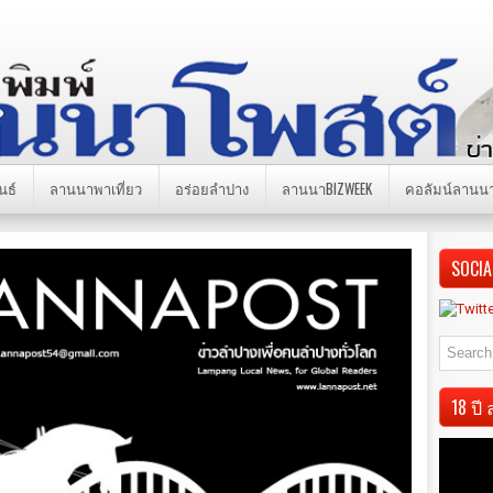
นธ์
ลานนาพาเที่ยว
อร่อยลำปาง
ลานนาBIZWEEK
คอลัมน์ลานน
SOCIA
18 ป