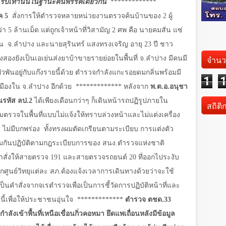
อนรับเท่านั้นในฐานะคนพรรคเดียวกัน
*************
ค 5
สั่งการให้ตำรวจหลายหน่วยงานตรวจค้นบ้านของ 2 ผู้
 5 ล้านเม็ด แต่ถูกเจ้าหน้าที่วิสามัญ 2 ศพ คือ นายคมสัน แซ่
าน
จ.ลำปาง และนายสุรินทร์ แสงทรงเจริญ อายุ 23 ปี ชาว
จำนว
งสองยังเป็นเอเย่นส่งยาบ้าขายรายย่อยในพื้นที่ จ.ลำปาง มีคนมี
นพัวพันอยู่กับแก๊งรายนี้ด้วย ตำรวจกำลังแกะรอยดมกลิ่นพร้อมมี
1
มืองใน จ.ลำปาง อีกด้วย
************* หลังจาก
พ.ต.อ.อนุชา
นรหัส ลป.2
ได้เพียงเดือนกว่าๆ ก็เดินหน้ารถปฏิรูปภายใน
สถิติ
ตรวจในพื้นที่แบบไม่แจ้งให้ทราบล่วงหน้าและไม่แต่งเครื่อง
 ไม่มีบกพร่อง
ทั้งทรงผมตัดเกรียนตามระเบียบ การแต่งตัว
่วมกันปฏิบัติตามกฎระเบียบการของ สนง.ตำรวจแห่งชาติ
สั่งให้สายตรวจ 191 และสายตรวจรถยนต์ 20 ที่ออกไประงับ
จากศูนย์วิทยุแต่ละ สภ.ต้องแจ้งเวลาการเดินทางด้วยว่าจะใช้
็นคำสั่งจากจเรตำรวจเพื่อเป็นการชี้วัดการปฏิบัติหน้าที่และ
ี้เพื่อให้ประชาชนอุ่นใจ
*************
ตำรวจ ตชด.33
ลังเข้าพื้นที่เหนือเขื่อนกิ่วคอหมา ยึดแพเถื่อนหลังมีข้อมูล