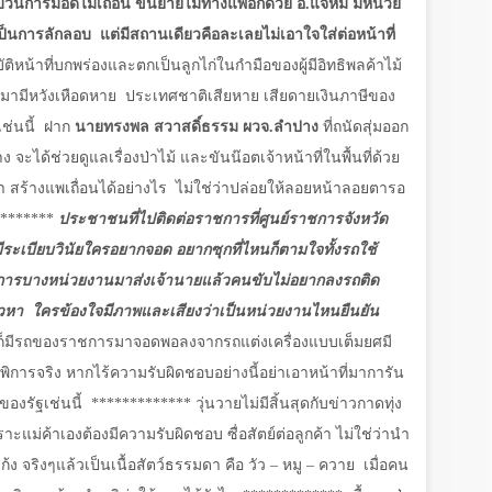
นการมอดไม้เถื่อน ขนย้ายไม้ทางแพอีกด้วย อ.แจ้ห่ม มีหน่วย
าเป็นการลักลอบ
แต่มีสถานเดียวคือละเลยไม่เอาใจใส่ต่อหน้าที่
ัติหน้าที่บกพร่องและตกเป็นลูกไก่ในกำมือของผู้มีอิทธิพลค้าไม้
คอหมามีหวังเหือดหาย
ประเทศชาติเสียหาย เสียดายเงินภาษีของ
ช่นนี้
ฝาก
นายทรงพล สวาสดิ์ธรรม ผวจ.ลำปาง
ที่ถนัดสุ่มออก
จะได้ช่วยดูแลเรื่องป่าไม้ และขันน๊อตเจ้าหน้าที่ในพื้นที่ด้วย
่า สร้างแพเถื่อนได้อย่างไร
ไม่ใช่ว่าปล่อยให้ลอยหน้าลอยตารอ
*********
ประชาชนที่ไปติดต่อราชการที่ศูนย์ราชการจังหวัด
ีระเบียบวินัยใครอยากจอด อยากซุกที่ไหนก็ตามใจทั้งรถใช้
ารบางหน่วยงานมาส่งเจ้านายแล้วคนขับไม่อยากลงรถติด
าวหา
ใครข้องใจมีภาพและเสียงว่าเป็นหน่วยงานไหนยืนยัน
รก็มีรถของราชการมาจอดพอลงจากรถแต่งเครื่องแบบเต็มยศมี
การจริง หากไร้ความรับผิดชอบอย่างนี้อย่าเอาหน้าที่มาการัน
องรัฐเช่นนี้
************* วุ่นวายไม่มีสิ้นสุดกับข่าวกาดทุ่ง
าะแม่ค้าเองต้องมีความรับผิดชอบ ซื่อสัตย์ต่อลูกค้า ไม่ใช่ว่านำ
้ง จริงๆแล้วเป็นเนื้อสัตว์ธรรมดา คือ วัว – หมู – ควาย
เมื่อคน