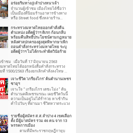
อร่อยริมทาง@ลำปางหนาเจ้า
จำนวนผู้เข้าชม เมืองไทยได้ชื่อว่า
เป็นเมืองที่นิยมร้านอาหารข้างทาง
หรือ Street food ซึ่งหลายร้าน...
กระทรวงมหาดไทยออกคำสั่งคืน
ตำแหน่ง อดีตผู้ว่าฯ ดิเรก ก้อนกลีบ
พร้อมคืนสิทธิ์ประโยชน์ตามกฎหมาย
หลังศาลปกครองสูงสุดพิพากษาเพิก
ถอนคำสั่งกระทรวงมหาดไทย ระบุ
อดีตผู้ว่าฯ ไม่ได้กระทำผิดวินัยร้าย
เข้าชม เมื่อวันที่ 17 มิถุนายน 2563
มหาดไทยได้ออกหนังสือคำสั่งกระทรวง
ี่ 1500/2563 เรื่องยกเลิกคำสั่งลงโทษ ...
เจาะชีวิต 'เกรียงไกร' ต้นตำนานเพชร
ซาอุฯ
เจาะใจ “ เกรียงไกร เตชะโม่ง ” ต้น
ตำนานคดีเพชรมรณะ เผยชีวิตวันนี้
ความเป็นอยู่ไม่ได้ร่ำรวย หาเช้ากิน
ค่ำไปวันๆ ที่ผ่านมา ชีวิตหวาดระแวง
รายชื่อผู้สมัคร ส.ส.ลำปาง 4 เขตเลือก
ตั้ง มีผู้มาสมัคร รวม 46 คน จาก 13
พรรคการเมือง
ตามที่มีพระราชกฤษฎีกายุบ