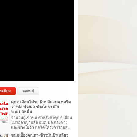
อดนิยม
คอลัมภ์
คุก 6 เดือนไม่รอ ฟันปลัดอบต.ทุจริต
วางท่อ พ่วงผอ.ช่างโยธา เสีย
หาย1.3หมื่น
จำนวนผู้เข้าชม ศาลสั่งจำคุก 6 เดือน
ไม่รออาญาปลัด อบต. ผอ.กองช่าง
และช่างโยธา ทุจริตโครงการก่อส...
ขนมเบื้องคุณตา-ข้าวมันป้าเหลียว