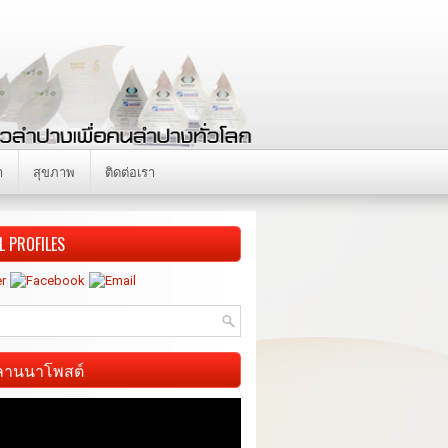
า
สุขภาพ
ติดต่อเรา
L PROFILES
ี ลานนาโพสต์