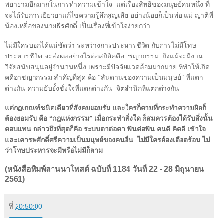
พยายามอีกมากในการทำความเข้าใจ
แต่เรื่องสิทธิของมนุษย์คนหนึ่ง ที่
จะได้รับการเยียวยาแก้ไขความรู้สึกสูญเสีย อย่างน้อยก็เป็นพ่อ แม่ ญาติพี่
น้องเหยื่อของนายธีรศักดิ์ เป็นเรื่องที่เข้าใจง่ายกว่า
ไม่มีใครบอกได้แน่ชัดว่า ระหว่างการประหารชีวิต กับการไม่มีโทษ
ประหารชีวิต จะส่งผลอย่างไรต่อสถิติคดีอาชญากรรม
ถึงแม้จะมีงาน
วิจัยสนับสนุนอยู่จำนวนหนึ่ง เพราะมีปัจจัยแวดล้อมมากมาย ที่ทำให้เกิด
คดีอาชญากรรม สำคัญที่สุด คือ “สันดานของความเป็นมนุษย์” ที่แตก
ต่างกัน ความยับยั้งชั่งใจที่แตกต่างกัน
จิตสำนึกที่แตกต่างกัน
แต่กฏเกณฑ์ชนิดเดียวที่สังคมยอมรับ และใครก็ตามที่กระทำความผิดก็
ต้องยอมรับ คือ “กฎแห่งกรรม” เมื่อกระทำสิ่งใด ก็สมควรต้องได้รับสิ่งนั้น
ตอบแทน กล่าวถึงที่สุดก็คือ ระบบตาต่อตา ฟันต่อฟัน คนดี คิดดี เข้าใจ
และเคารพศักดิ์ศรีความเป็นมนุษย์ของคนอื่น
ไม่มีใครต้องเดือดร้อน ไม่
ว่าโทษประหารจะมีหรือไม่มีก็ตาม
(หนังสือพิมพ์ลานนาโพสต์ ฉบับที่ 1184 วันที่ 22 - 28 มิถุนายน
2561)
ที่
20:50:00