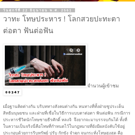
วันศุกร์ที่ 22 มิถุนายน พ.ศ. 2561
วาทะ โทษประหาร ! โลกสวยปะทะตา
ต่อตา ฟันต่อฟัน
จำนวนผู้เข้าชม
เ
มื่อฐานคิดต่างกัน บริบททางสังคมต่างกัน หนทางที่ทั้งฝ่ายชูประเด็น
สิทธิมนุษยชน และฝ่ายที่เชื่อในวิธีการแบบตาต่อตา ฟันต่อฟัน กรณีการ
ประหารชีวิตนักโทษชายธีรศักดิ์ หลงจิ
จึงยากจะมาบรรจบกันได้ ทั้งที่
ในความเป็นจริงนี่คือโทษที่กำหนดไว้ในกฎหมายที่ยังมีผลบังคับใช้อยู่
ประกอบด้วยการริบทรัพย์ ปรับ กักขัง จำคุก จนกระทั่งโทษสูงสุด คือ