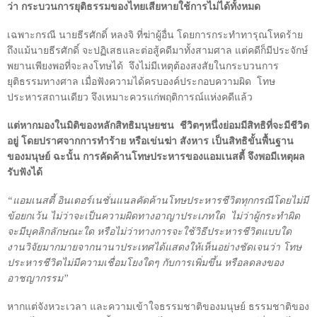
ว่า กระบวนการยุติธรรมของไทยเสียหายใช้การไม่ได้ทั้งหมด
เฉพาะกรณี นายธีรศักดิ์ หลงจิ ที่ฆ่าผู้อื่น โดยการกระทำทารุณโหดร้าย
ถึงแม้นายธีรศักดิ์ จะปฏิเสธและต่อสู้คดีมาทั้งสามศาล แต่คดีก็มีประจักษ์
พยานเพียงพอที่จะลงโทษได้
จึงไม่มีเหตุต้องสงสัยในกระบวนการ
ยุติธรรมทางศาล เมื่อฟังความได้ครบองค์ประกอบความผิด
โทษ
ประหารสถานเดียว จึงเหมาะควรแก่พฤติการณ์แห่งคดีแล้ว
แต่หากมองในมิติของหลักสิทธิมนุษยชน
ชีวิตๆหนึ่งย่อมมีสิทธิที่จะมีชีวิต
อยู่ โดยปราศจากการทำร้าย หรือเข่นฆ่า สังหาร เป็นสิทธิขั้นพื้นฐาน
ของมนุษย์ ฉะนั้น การคัดค้านโทษประหารของแอมเนสตี้ จึงพอมีเหตุผล
รับฟังได้
“แอมเนสตี้ อินเตอร์เนชั่นแนลคัดค้านโทษประหารชีวิตทุกกรณีโดยไม่มี
ข้อยกเว้น ไม่ว่าจะเป็นความผิดทางอาญาประเภทใด
ไม่ว่าผู้กระทำผิด
จะมีบุคลิกลักษณะใด หรือไม่ว่าทางการจะใช้วิธีประหารชีวิตแบบใด
งานวิจัยมากมายจากนานาประเทศได้แสดงให้เห็นอย่างชัดเจนว่า โทษ
ประหารชีวิตไม่มีความเชื่อมโยงใดๆ กับการเพิ่มขึ้น หรือลดลงของ
อาชญากรรม”
หากแต่จังหวะเวลา และความเข้าใจธรรมชาติของมนุษย์ ธรรมชาติของ