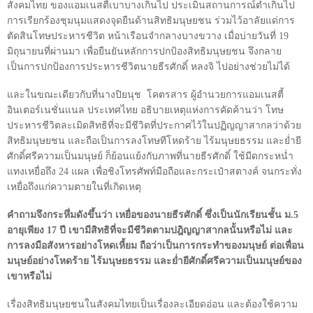
สังคมไทย ของแอมเนสตี้เบาบางเกินไป ประเมินสถานการณ์ต่ำเกินไป
การเรียกร้องชุมนุมแสดงจุดยืนด้านสิทธิมนุษยชน ร่วมไว้อาลัยแด่การ
ตัดสินโทษประหารชีวิต หน้าเรือนจำกลางบางขวาง เมื่อบ่ายวันที่
19
มิถุนายนที่ผ่านมา เพื่อยืนยันหลักการปกป้องสิทธิมนุษยชน จึงกลาย
เป็นการปกป้องการประหารชีวิตนายธีรศักดิ์ หลงจิ ไปอย่างช่วยไม่ได้
และในขณะเดียวกับที่นางปิยนุช
โคตรสาร ผู้อำนวยการแอมเนสตี้
อินเตอร์เนชั่นแนล ประเทศไทย อธิบายเหตุแห่งการคัดค้านว่า โทษ
ประหารชีวิตละเมิดสิทธิที่จะมีชีวิตที่ประกาศไว้ในปฏิญญาสากลว่าด้วย
สิทธิมนุษยชน และถือเป็นการลงโทษทีโหดร้าย ไร้มนุษยธรรม และย่ำยี
ศักดิ์ศรีความเป็นมนุษย์ ก็ย้อนแย้งกับภาพที่นายธีรศักดิ์ ใช้มีดกระหน่ำ
แทงเหยื่อถึง
24
แผล เพื่อชิงโทรศัพท์มือถือและกระเป๋าสตางค์ จนกระทั่ง
เหยื่อถึงแก่ความตายในที่เกิดเหตุ
คำถามจึงกระหึ่มดังขึ้นว่า เหยื่อของนายธีรศักดิ์ ซึ่งเป็นนักเรียนชั้น ม.
5
อายุเพียง
17
ปี เขามีสิทธิที่จะมีชีวิตตามปฎิญญาสากลนั้นหรือไม่ และ
การลงมือสังหารอย่างโหดเหี้ยม ถือว่าเป็นการกระทำของมนุษย์ ต่อเพื่อน
มนุษย์อย่างโหดร้าย ไร้มนุษยธรรม และย่ำยีศักดิ์ศรีความเป็นมนุษย์ของ
เขาหรือไม่
เรื่องสิทธิมนุษยชนในสังคมไทยเป็นเรื่องละเอียดอ่อน และต้องใช้ความ