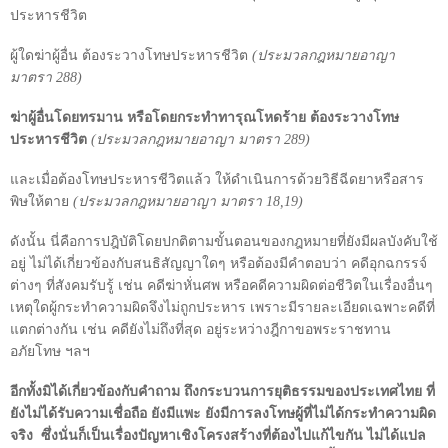
ประหารชีวิต
ผู้ใดฆ่าผู้อื่น ต้องระวางโทษประหารชีวิต
(ประมวลกฎหมายอาญา
มาตรา
288
)
ฆ่าผู้อื่นโดยทรมาน หรือโดยกระทำทารุณโหดร้าย ต้องระวางโทษ
ประหารชีวิต
(ประมวลกฎหมายอาญา มาตรา
289
)
และเมื่อต้องโทษประหารชีวิตแล้ว ให้ดำเนินการด้วยวิธีฉีดยาหรือสาร
พิษให้ตาย
(ประมวลกฎหมายอาญา มาตรา
18,19
)
ดังนั้น นี่คือการปฎิบัติโดยปกติตามขั้นตอนของกฎหมายที่ยังมีผลบังคับใช้
อยู่ ไม่ได้เกี่ยวข้องกับสนธิสัญญาใดๆ หรือต้องมีคำตอบว่า คดีอุกฉกรรจ์
ต่างๆ ที่สังคมรับรู้ เช่น คดีฆ่าหั่นศพ หรือคดีความผิดต่อชีวิตในเรื่องอื่นๆ
เหตุใดผู้กระทำความผิดจึงไม่ถูกประหาร เพราะมีรายละเอียดเฉพาะคดีที่
แตกต่างกัน เช่น คดียังไม่ถึงที่สุด อยู่ระหว่างฎีกาขอพระราชทาน
อภัยโทษ ฯลฯ
อีกทั้งมิได้เกี่ยวข้องกับคำถาม ถึงกระบวนการยุติธรรมของประเทศไทย ที่
ยังไม่ได้รับความเชื่อถือ ยังมีแพะ ยังมีการลงโทษผู้ที่ไม่ได้กระทำความผิด
จริง
ซึ่งนั่นก็เป็นเรื่องปัญหาเชิงโครงสร้างที่ต้องไปแก้ไขกัน ไม่ได้แปล