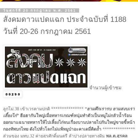
วันศุกร์ที่ 20 กรกฎาคม พ.ศ. 2561
สังคมดาวแปดแฉก ประจำฉบับที่ 1188
วันที่ 20-26 กรกฎาคม 2561
จำนวนผู้เข้าชม
ลูกโม่.38 เข้าเวรตามปกติ ***************
“ยามศึกเรารบ ยามสงบเรา
เลี้ยงไก่”
ฮือฮากันใหญ่เมื่อทหารเกณฑ์หนุ่มทำตัวเป็นหมูไม่กลัวน้ำร้อน
ออกมาแฉนายทหารให้ไปเลี้ยงไก่จนเรื่องบานปลายไปกันใหญ่ขายขี้หน้า
กองทัพบกไทย ดังไปทั่วโลกไม่แพ้หมูป่าอะคาเดมี่ติดถ้ำ
***************
ส่วนของ มทบ.32 ค่ายสุรศักดิ์มนตรี ลำปางปลายทางฝัน
พล.ต.สุรคล