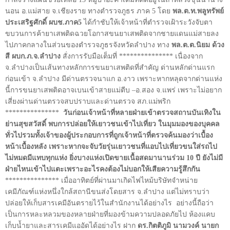
นอน อ.แม่สาย จ.เชียงราย ทางตำรวจภูธร ภาค 5 โดย
พล.ต.ท.พลูทรัพย์
ประเสริฐศักดิ์ ผบช.ภาค5
ได้กำชับให้เจ้าหน้าที่ตำรวจเฝ้าระวังจับตา
ขบวนการค้ายาเสพติดฉวยโอกาสขนยาเสพติดจากชายแดนแม่สายลง
ไปภาคกลางในส่วนของตำรวจภูธรจังหวัดลำปาง ทาง
พล.ต.ต.นิยม ด้วง
สี ผบก.ภ.จ.ลำปาง
สั่งการรับมือเต็มที่ *************** เนื่องจาก
จ.ลำปางเป็นเส้นทางหลักการขนยาเสพติดที่สำคัญ ด่านหลักด่านแรก
ก่อนเข้า จ.ลำปาง มีด่านตรวจนาแก อ.งาว เพราะหากหลุดจากด่านแห่ง
นี้การขนยาเสพติดอาจเบนเข้าสายแม่ตีบ –อ.สอง จ.แพร่ เพราะไม่อยาก
เสี่ยงผ่านด่านตรวจสบปราบและด่านตรวจ สภ.แม่พริก
***************
วันก่อนเจ้าหน้าที่หลายฝ่ายเข้าตรวจสถานบันเทิงใน
ย่านสุขสวัสดิ์ พบการปล่อยให้เยาวชนเข้าไปเที่ยว ในมุมมองของบุคคล
ทั่วไปรวมทั้งเจ้าของผู้ประกอบการที่ถูกเจ้าหน้าที่ตรวจค้นมองว่าเบื้อง
หน้าเบื้องหลัง เพราะหากจะจับวัยรุ่นเยาวชนที่แอบไปเที่ยวขนใส่รถไป
ไม่หมดมีแทบทุกแห่ง ยิ่งบางแห่งเปิดขายเนื้อสดมานานร่วม 10 ปี ยังไม่มี
ฝ่ายไหนเข้าไปแตะเพราะอะไรคงต้องไม่บอกให้เสียความรู้สึกกัน
*************** เมื่ออาทิตย์ที่ผ่านมาเกิดไฟไหม้บริษัทจำหน่าย
เคมีภัณฑ์แห่งหนึ่งใกล้สถานีขนส่งโดยสาร จ.ลำปาง แต่ไม่ทราบว่า
ปล่อยให้เก็บสารเคมีอันตรายไว้ในสำนักงานได้อย่างไร
อย่างนี้ถือว่า
เป็นการหละหลวมของหลายฝ่ายที่มองข้ามความปลอดภัยไป ห้องแคบ
เก็บน้ำยาและสารเคมีแออัดได้อย่างไร ฝาก
ดร.กิตติภูมิ นามวงค์ นายก