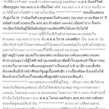
“กำขี้ดีกว่ากำตด” ของตำรวจหลายคนอยู่ คอยจับตา พ
.ต.อ.นันทร์วิทย์
เทียมบุญธง รอง ผบก.ภ.จ.เชียงใหม่
อดีต รอง ผบก.ภ.จ.ลำปาง หนนี้อาจ
จะได้ขึ้นหากไม่มีตำรวจสายในเบียด ***************
ก่อนนั้นเคยบ่น
กับลูกโม่.38 ว่าน้อยใจตัวเองถูกดองในตำแหน่ง รอง ผบก.นานเฉียด 10 ปี
สมัยดำรงตำแหน่งเป็น ผกก.สภ.ห้างฉัตร และสภ.เมืองลำปาง ก็เคร่ง
ระเบียบวินัยกับผู้ใต้บังคับบัญชาจนมีคนที่รับได้และรับไม่ได้
*************** ส่วนรายนี้ก็เป็นที่เก็บตัวมาตลอดและถูกดองใน
ตำแหน่ง รอง ผกก.มานาน คือ
พ.ต.ท.วิภาส แสงศศิธร
เป็น นรต.41 รุ่น
เดียวกันข้ามหัวไปหลายคนแต่ก็ไม่เคยบ่นไม่เคยน้อยใจ ถูกย้ายไปอยู่รอบ
นอกวนไปวนมา แว่วว่ารอบนี้ได้ขึ้น ค่อนข้างแน่นอน ***************
ผู้นำหมู่บ้านหลายแห่งในเขตเทศบาลเมืองเขลางค์และเทศบาลนคร
ลำปางบ่นอุบว่ามีตู้ไฟฟ้าคล้ายเกมพนันมาติดตั้งในชุมชนทำให้เยาวชน
มาเล่นในเวลากลางคืนแถมถูกมองว่าเป็นคนนำเข้ามาอีก และตั้งข้อ
สังเกตเห็นมีเจ้าหน้าที่ของรัฐอยู่เบื้องหลังอีก งานนี้สงสัยจะนิ่งเฉยไม่ได้
อีกแล้วหากไม่รีบแก้ไขคงต้องพึ่งศูนย์ดำรงธรรมเสียแล้ว
*************** อบายมุขประเภทนี้ทั้งผู้ใหญ่ – เด็กเยาวชน ติดได้ง่าย
หมดเงินก็ต้องของพ่อแม่ เมื่อไม่ได้คงต้องก่อเหตุอาชญากรรมตามมา
แน่นอน โดยเฉพาะแถว ต.ปงแสนทอง ไม่ทราบว่าตำรวจประจำตำบลนี้
ทำเป็นไม่รู้หรือเปล่า ฝาก
พ.ต.อ.โสภณ ผลกันทา ผกก.สภ.เขลางค์นคร
ลองเช็คดูหน่อยก็แล้วกัน *************** ช่วงระหว่างที่หลายฝ่าย
กำลังวางแผนช่วยเหลือ 13 หมูป่าอะคาเดมีที่ติดอยู่ในถ้ำหลวงขุนน้ำนาง