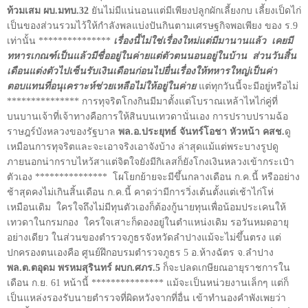
ท้วมเสม ผบ.มทบ.32
ยันไม่มีแน่นอนแต่มีเพียงปลูกผักเลี้ยงกบ เลี้ยงเป็ดไก่
เป็นของส่วนรวมไว้ให้กำลังพลแบ่งปันกินตามเศรษฐกิจพอเพียง ของ ร.9
เท่านั้น ***************
เรื่องนี้ไม่ใช่เรื่องใหม่แต่มีมานานแล้ว
เคยมี
ทหารเกณฑ์เป็นแล้วมีชื่ออยู่ในค่ายแต่ตัวตนนอนอยู่ในบ้าน
ส่วนวันสิ้น
เดือนแต่งตัวไปเซ็นรับเงินเดือนก่อนไปยื่นเรื่องให้ทหารใหญ่เป็นค่า
ตอบแทนที่อนุเคราะห์ช่วยเหลือไม่ให้อยู่ในค่าย
แต่ทุกวันนี้จะมีอยู่หรือไม่
*************** การทุจริตโกงกินมีมาตั้งแต่โบราณเหล้าไหไก่คู่ที่
บนบานเจ้าที่เจ้าทางคือการให้สินบนเทวดานั่นเอง การปราบปรามฉ้อ
ราษฎร์บังหลวงของรัฐบาล
พล.อ.ประยุทธ์ จันทร์โอชา หัวหน้า คสช.
ดู
เหมือนการทุจริตและจะเอาจริงเอาจังบ้าง ล่าสุดแม้แต่พระบางรูปดู
ภายนอกน่ากราบไหว้สาแต่จิตใจยังมีกิเลสก็ยังโกงเงินหลวงเข้ากระเป๋า
ตัวเอง ***************
โผโยกย้ายจะมีขึ้นกลางเดือน ก.ค.นี้ หรืออย่าง
ช้าสุดคงไม่เกินสิ้นเดือน ก.ค.นี้ คาดว่ามีการวิ่งเต้นตั้งแต่เช้าไก่โห่
เหมือนเดิม
ใครใจถึงไม่มีทุนตัวเองก็ต้องกู้นายทุนเพื่อน้อมประเคนให้
เทวดาในกรมกอง
ใครใจเสาะก็ดองอยู่ในตำแหน่งเดิม รอวันหมดอายุ
อย่างเดียว ในส่วนของตำรวจภูธรจังหวัดลำปางแม้จะไม่ขึ้นตรง แต่
ปกครองตนเองคือ ศูนย์ฝึกอบรมตำรวจภูธร 5 อ.ห้างฉัตร จ.ลำปาง
พล.ต.ตอุดม พรหมสุรินทร์ ผบก.ศภร.5
ก็จะปลดเกษียณอายุราชการใน
เดือน ก.ย. 61 หน้านี้ *************** แม้จะเป็นหน่วยงานเล็กๆ แต่ก็
เป็นแหล่งรองรับนายตำรวจที่ผิดหวังจากที่อื่น เข้าทำนองคำพังเพยว่า