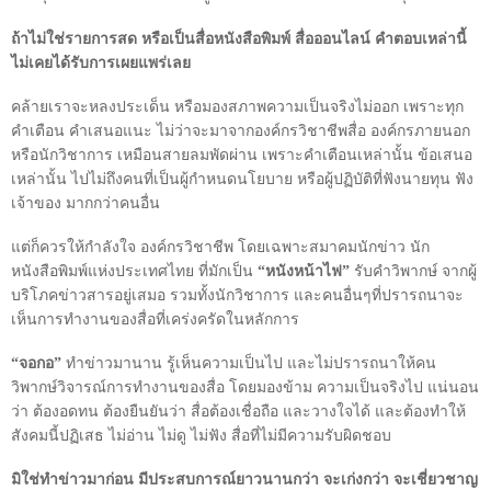
ถ้าไม่ใช่รายการสด หรือเป็นสื่อหนังสือพิมพ์ สื่อออนไลน์ คำตอบเหล่านี้
ไม่เคยได้รับการเผยแพร่เลย
คล้ายเราจะหลงประเด็น หรือมองสภาพความเป็นจริงไม่ออก เพราะทุก
คำเตือน คำเสนอแนะ ไม่ว่าจะมาจากองค์กรวิชาชีพสื่อ องค์กรภายนอก
หรือนักวิชาการ เหมือนสายลมพัดผ่าน เพราะคำเตือนเหล่านั้น ข้อเสนอ
เหล่านั้น ไปไม่ถึงคนที่เป็นผู้กำหนดนโยบาย หรือผู้ปฏิบัติที่ฟังนายทุน ฟัง
เจ้าของ มากกว่าคนอื่น
แต่ก็ควรให้กำลังใจ องค์กรวิชาชีพ โดยเฉพาะสมาคมนักข่าว นัก
หนังสือพิมพ์แห่งประเทศไทย ที่มักเป็น
“หนังหน้าไฟ”
รับคำวิพากษ์ จากผู้
บริโภคข่าวสารอยู่เสมอ รวมทั้งนักวิชาการ และคนอื่นๆที่ปรารถนาจะ
เห็นการทำงานของสื่อที่เคร่งครัดในหลักการ
“จอกอ”
ทำข่าวมานาน รู้เห็นความเป็นไป และไม่ปรารถนาให้คน
วิพากษ์วิจารณ์การทำงานของสื่อ โดยมองข้าม ความเป็นจริงไป แน่นอน
ว่า ต้องอดทน ต้องยืนยันว่า สื่อต้องเชื่อถือ และวางใจได้ และต้องทำให้
สังคมนี้ปฏิเสธ ไม่อ่าน ไม่ดู ไม่ฟัง สื่อที่ไม่มีความรับผิดชอบ
มิใช่ทำข่าวมาก่อน มีประสบการณ์ยาวนานกว่า จะเก่งกว่า จะเชี่ยวชาญ