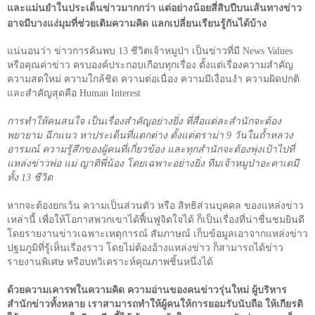
และแม่นยำในประเด็นข่าวมากกว่า แต่อย่างน้อยสี่สิบปีบนเส้นทางข่าว
อาจมีบางแง่มุมที่ช่วยเติมความคิด แลกเปลี่ยนเรียนรู้กันได้บ้าง
แน่นอนว่า ข่าวการค้นพบ
13
ชีวิตเจ้าหมูป่า เป็นข่าวที่มี
News Values
หรือคุณค่าข่าว ครบองค์ประกอบเกือบทุกเรื่อง ตั้งแต่เรื่องความสำคัญ
ความสดใหม่ ความใกล้ชิด ความต่อเนื่อง ความมีเงื่อนงำ ความผิดปกติ
และสำคัญสุดคือ
Human Interest
การทำให้คนสนใจ เป็นเรื่องสำคัญอย่างยิ่ง ที่สื่อแต่ละสำนักจะต้อง
พยายาม ฉีกแนว หาประเด็นที่แตกต่าง ตั้งแต่ดราม่า
9
วันในถ้ำหลวง
อารมณ์ ความรู้สึกของผู้คนที่เกี่ยวข้อง และทุกสำนักจะต้องพุ่งเป้าไปที่
แหล่งข่าวพ่อ แม่ ญาติพี่น้อง โดยเฉพาะอย่างยิ่ง ทีมเจ้าหมูป่าอะคาเดมี
ทั้ง
13
ชีวิต
หากจะต้องยกเว้น ความเป็นส่วนตัว หรือ สิทธิส่วนบุคคล ของแหล่งข่าว
เหล่านี้ เพื่อให้โอกาสพวกเขาได้ฟื้นฟูจิตใจได้ ก็เป็นเรื่องที่น่าชื่นชมยินดี
โดยรายงานข่าวเฉพาะเหตุการณ์ สัมภาษณ์ เก็บข้อมูลเอาจากแหล่งข่าว
ปฐมภูมิที่รู้เห็นเรื่องราว โดยไม่ต้องอ้างแหล่งข่าว ก็สามารถได้ข่าว
รายงานพิเศษ หรือบทวิเคราะห์คุณภาพชิ้นหนึ่งได้
ด้วยความเคารพในความคิด ความอ่านของคนข่าวรุ่นใหม่ ผู้บริหาร
สำนักข่าวทั้งหลาย เราสามารถทำให้ผู้คนให้การยอมรับนับถือ ให้เกียรติ