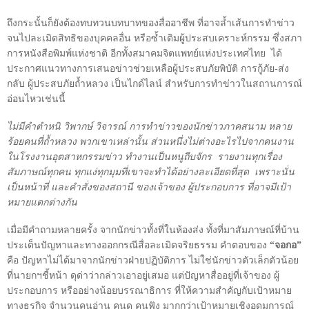
ถึงกระนั้นก็ยังต้องทบทวนบทบาทของสื่ออาชีพ ที่อาจล้ำเส้นการทำข่าว
จนไปละเมิดสิทธิของบุคคลอื่น หรือซ้ำเติมผู้ประสบเคราะห์กรรม ซึ่งสภา
การหนังสือพิมพ์แห่งชาติ อีกทั้งสมาคมจิตแพทย์แห่งประเทศไทย
ได้
ประกาศแนวทางการเสนอข่าวช่วยเหลือผู้ประสบภัยพิบัติ การกู้ภัย-ส่ง
กลับ ผู้ประสบภัยถ้ำหลวง เป็นไกด์ไลน์ สำหรับการทำข่าวในสถานการณ์
อ่อนไหวเช่นนี้
ไม่มีคำตำหนิ วิพากษ์ วิจารณ์ การทำข่าวของนักข่าวภาคสนาม หลาย
ร้อยคนที่ถ้ำหลวง พวกเขาเหล่านั้น ส่วนหนึ่งไม่ต่างอะไรไปจากคนงาน
ในโรงงานอุตสาหกรรมข่าว ทำงานเป็นหนูถีบจักร
รายงานทุกเรื่อง
สัมภาษณ์ทุกคน ทุกแง่ทุกมุมที่เขาจะทำได้อย่างละเอียดที่สุด
เพราะนั่น
เป็นหน้าที่ และคำสั่งของสถานี ของเจ้าของ ผู้ประกอบการ ที่อาจมีเป้า
หมายแตกต่างกัน
เมื่อมีคำถามหลายครั้ง จากนักข่าวทั้งที่ในห้องส่ง ทั้งที่มาสัมภาษณ์ที่บ้าน
ประเด็นปัญหาและทางออกกรณีสื่อละเมิดจริยธรรม คำตอบของ
“จอกอ”
คือ ปัญหาไม่ได้มาจากนักข่าวฝ่ายปฏิบัติการ ไม่ใช่นักข่าวตัวเล็กตัวน้อย
ที่นายกฯชี้หน้า ดุด่าว่ากล่าวเอาอยู่เสมอ แต่ปัญหาสื่ออยู่ที่เจ้าของ ผู้
ประกอบการ หรืออย่างน้อยบรรณาธิการ ที่ให้ความสำคัญกับเป้าหมาย
ทางธุรกิจ จำนวนคนอ่าน คนดู คนฟัง มากกว่าเป้าหมายเชิงอุดมการณ์