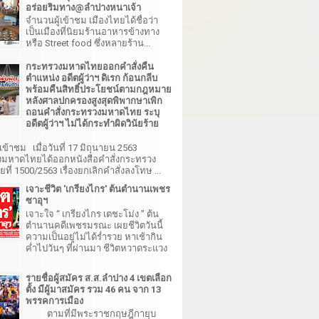
อร่อยริมทาง@ลำปางหนาเจ้า
จำนวนผู้เข้าชม เมืองไทยได้ชื่อว่า
เป็นเมืองที่นิยมร้านอาหารข้างทาง
หรือ Street food ซึ่งหลายร้าน...
กระทรวงมหาดไทยออกคำสั่งคืน
ตำแหน่ง อดีตผู้ว่าฯ ดิเรก ก้อนกลีบ
พร้อมคืนสิทธิ์ประโยชน์ตามกฎหมาย
หลังศาลปกครองสูงสุดพิพากษาเพิก
ถอนคำสั่งกระทรวงมหาดไทย ระบุ
อดีตผู้ว่าฯ ไม่ได้กระทำผิดวินัยร้าย
เข้าชม เมื่อวันที่ 17 มิถุนายน 2563
มหาดไทยได้ออกหนังสือคำสั่งกระทรวง
ี่ 1500/2563 เรื่องยกเลิกคำสั่งลงโทษ ...
เจาะชีวิต 'เกรียงไกร' ต้นตำนานเพชร
ซาอุฯ
เจาะใจ “ เกรียงไกร เตชะโม่ง ” ต้น
ตำนานคดีเพชรมรณะ เผยชีวิตวันนี้
ความเป็นอยู่ไม่ได้ร่ำรวย หาเช้ากิน
ค่ำไปวันๆ ที่ผ่านมา ชีวิตหวาดระแวง
รายชื่อผู้สมัคร ส.ส.ลำปาง 4 เขตเลือก
ตั้ง มีผู้มาสมัคร รวม 46 คน จาก 13
พรรคการเมือง
ตามที่มีพระราชกฤษฎีกายุบ