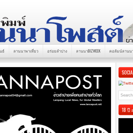
นธ์
ลานนาพาเที่ยว
อร่อยลำปาง
ลานนาBIZWEEK
คอลัมน์ลานน
SOCIA
18 ป