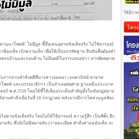
ให้มีการ
โครง
ลานนาโพสต์” ไม่มีมูล ชี้สื่อเสนอตามข้อเท็จจริง ไม่ใช้อารมณ์
าฟ้องเท็จ เบิกความเท็จ เพื่อให้เป็นบรรทัดฐาน ยืนยันสื่อต้องทำ
ย่างครบถ้วนและรอบด้าน ไม่มีอคติในการเสนอข่าว หากผิดพลาด
ในการอ่านคำสั่งคดีที่นางสาวอมลยา เจนตวนิชย์ ทายาท
นนาโพสต์ และบรรณาธิการ เป็นจำเลยต่อศาล ฐานหมิ่นประมาท
อร์ พ.ศ.
2550
โดยได้ชี้ให้เห็นประเด็นสำคัญทั้งในข้อกฎหมาย
อ่านคำสั่งเมื่อวันที่
18
กรกฏาคม หลังจากมีการไต่สวนมูลฟ้อง
ปตามข้อเท็จจริง โดยไม่ได้ใช้อารมณ์ ความรู้สึก เป็นที่ตั้ง อีก
มายจับ ซึ่งยังไม่มีหมายจับ (รายละเอียด คำสั่งศาลฉบับเต็ม จะ