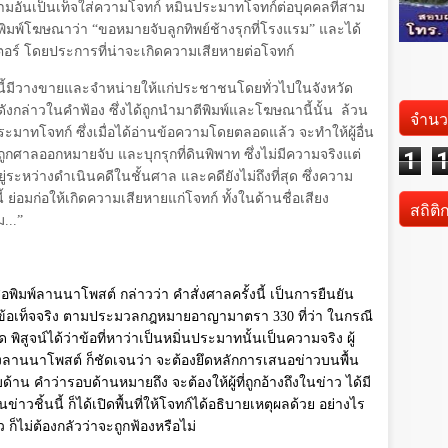
วามอันเป็นเท็จใส่ความโจทก์ หมิ่นประมาทโจทก์ต่อบุคคลที่สาม
มพ์โฆษณาว่า “ขอหมายจับลูกทิพย์ช้างรุกที่โรงแรม” และได้
เตอร์ โดยประการที่น่าจะเกิดความเสียหายต่อโจทก์
วนี้มีวางขายและจำหน่ายให้แก่ประชาชนโดยทั่วไปในจังหวัด
ดังกล่าวในคำฟ้อง ซึ่งได้ถูกนำมาตีพิมพ์และโฆษณานี้นั้น
ล้วน
จำนว
ะมาทโจทก์ ซึ่งเมื่อได้อ่านข้อความโดยตลอดแล้ว จะทำให้ผู้อื่น
กศาลออกหมายจับ และบุกรุกที่ดินพิพาท ซึ่งไม่มีความจริงแต่
1
ยู่ระหว่างดำเนินคดีในชั้นศาล และคดียังไม่ถึงที่สุด ซึ่งความ
ย่อมก่อให้เกิดความเสียหายแก่โจทก์ ทั้งในด้านชื่อเสียง
สถิติ
...”
อพิมพ์ลานนาโพสต์ กล่าวว่า คำสั่งศาลครั้งนี้ เป็นการยืนยัน
อข้อเท็จจริง ตามประมวลกฎหมายอาญามาตรา
330
ที่ว่า ในกรณี
พิสูจน์ได้ว่าข้อที่หาว่าเป็นหมิ่นประมาทนั้นเป็นความจริง ผู้
งลานนาโพสต์ ก็ชัดเจนว่า จะต้องยึดหลักการเสนอข่าวบนพื้น
้าน คำว่ารอบด้านหมายถึง จะต้องให้ผู้ที่ถูกอ้างถึงในข่าว ได้มี
ข่าวชิ้นนี้ ก็ได้เปิดพื้นที่ให้โจทก์ได้อธิบายเหตุผลด้วย อย่างไร
็ไม่ต้องกลัวว่าจะถูกฟ้องหรือไม่