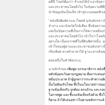
คดีนี้ โจทก์ฟ้องว่า จำเลยได้นำเอาข้อค
และประชาชนโดยทั่วไป ในข้อความที่ตีพิ
นำข้อมูลอันเป็นเท็จ เข้าสู่ระบบคอมพิว
“หนังสือพิมพ์ลานนาโพสต์ ฉบับดังกล่า
ลำปาง และจังหวัดใกล้เคียง ซึ่งข้อความ
แต่เป็นข้อความที่เป็นการใส่ความหมิ่นปร
และประชาชนโดยทั่วไป เข้าใจว่าโจทก์ถู
อย่างใด เนื่องจากคดีในที่ดินพิพาทนั้น
อ
เข้าใจของผู้อ่านและประชาชนดังกล่าวนี้ 
เกียรติยศ ทางทำมาหาได้ ฐานะทางสังคม
ตอนหนึ่งในคำฟ้องระบุ
นายจักร์กฤษ
เพิ่มพูล บรรณาธิการ หนังสื
หลักข้อยกเว้นตามกฎหมาย คือการเสน
หมิ่นประมาท ถ้าผู้ถูกหาว่ากระทำความผิด 
นั้นไม่ต้องรับโทษ ซึ่งในนโยบายข่าวขอ
ฐานข้อเท็จจริง ถูกต้อง ครบถ้วน และรอบด
โอกาสพูด และชี้แจงข้อเท็จจริงด้วย ซึ่งใน
ก็ตาม ถ้าได้เสนอข่าวไปตามหลักการแล้ว ก