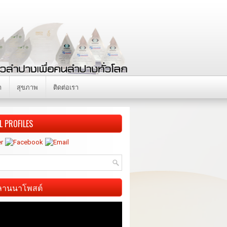
า
สุขภาพ
ติดต่อเรา
L PROFILES
ี ลานนาโพสต์