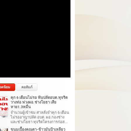
อดนิยม
คอลัมภ์
คุก 6 เดือนไม่รอ ฟันปลัดอบต.ทุจริต
วางท่อ พ่วงผอ.ช่างโยธา เสีย
หาย1.3หมื่น
จำนวนผู้เข้าชม ศาลสั่งจำคุก 6 เดือน
ไม่รออาญาปลัด อบต. ผอ.กองช่าง
และช่างโยธา ทุจริตโครงการก่อส...
ขนมเบื้องคุณตา-ข้าวมันป้าเหลียว