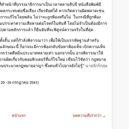
่ทำหน้าที่บรรณาธิการมาเป็นเวลาหลายสิบปี หนังสือพิมพ์มี
ผลกระทบต่อชื่อเสียง เกียรติยศได้ หากเกิดความผิดพลาดเช่น
ัดการแก้ไขโดยพลัน ไม่ว่าจะถูกฟ้องหรือไม่
ในกรณีที่ถูกฟ้อง
มบรรเทาความเสียหายต่อโจทก์ในทันที โดยไม่จำเป็นต้องมีการ
ปตามหลักการแล้ว ก็ยืนยันที่จะพิสูจน์ความจริงในที่สุด
ดๆทั้งสิ้น แต่ก็กำลังพิจารณาว่า เพื่อให้เป็นบรรทัดฐานสำหรับ
ในลักษณะนี้ ก็อาจจะมีการฟ้องกลับข้อหาฟ้องเท็จ เบิกความเท็จ
ทษหนักกว่าคดีหมิ่นประมาทหลายเท่า นอกจากนั้น อาจพิจารณาให้
ผิดเกี่ยวกับคอมพิวเตอร์ที่แก้ไขใหม่ เขียนไว้ชัดว่า กฎหมาย
นายจักร์กฤษ
ตามประมวลกฎหมายอาญา ซึ่งคนทั่วไปอาจยังไม่รู้”
ี่ 20 -26 กรกฎาคม 2561)
หน้าแรก
บทความที่เก่ากว่า →