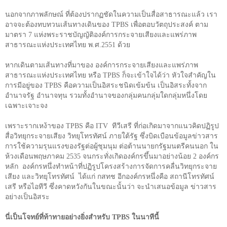
นอกจากภาพลักษณ์ ที่ต้องปรากฏชัดในความเป็นสื่อสาธารณะแล้ว เรา
อาจจะต้องทบทวนเส้นทางเดินของ
TPBS
เพื่อตอบวัตถุประสงค์ ตาม
มาตรา
7
แห่งพระราชบัญญัติองค์การกระจายเสียงและแพร่ภาพ
สาธารณะแห่งประเทศไทย พ.ศ.
2551
ด้วย
หากเดินตามเส้นทางที่มาของ องค์การกระจายเสียงและแพร่ภาพ
สาธารณะแห่งประเทศไทย หรือ
TPBS
ก็จะเข้าใจได้ว่า หัวใจสำคัญใน
การมีอยู่ของ
TPBS
คือความเป็นอิสระชนิดเข้มข้น เป็นอิสระทั้งจาก
อำนาจรัฐ อำนาจทุน รวมทั้งอำนาจของกลุ่มคนกลุ่มใดกลุ่มหนึ่งโดย
เฉพาะเจาะจง
เพราะรากเหง้าของ
TPBS
คือ
ITV
ทีวีเสรี ที่ก่อเกิดมาจากแนวคิดปฏิรูป
สื่อวิทยุกระจายเสียง วิทยุโทรทัศน์ ภายใต้รัฐ ซึ่งบิดเบือนข้อมูลข่าวสาร
การใช้ความรุนแรงของรัฐต่อผู้ชุมนุม ต่อต้านนายกรัฐมนตรีคนนอก ใน
ห้วงเดือนพฤษภาคม
2535
จนกระทั่งเกิดองค์กรขึ้นมาอย่างน้อย
2
องค์กร
หลัก
องค์กรหนึ่งทำหน้าที่ปฏิรูปโครงสร้างการจัดการคลื่นวิทยุกระจาย
เสียง และวิทยุโทรทัศน์
ได้แก่ กสทช อีกองค์กรหนึ่งคือ สถานีโทรทัศน์
เสรี หรือไอทีวี ซึ่งคาดหวังกันในขณะนั้นว่า จะนำเสนอข้อมูล ข่าวสาร
อย่างเป็นอิสระ
นี่เป็นโจทย์ที่ท้าทายอย่างยิ่งสำหรับ
TPBS
ในนาทีนี้