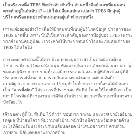
เป็นจริงเรทติ้ง
TPBS
ที่กล่าวอ้างกันนั้น ด้านหนึ่งคือตัวเลขที่แน่นอน
ตายตัวอยู่ในอันดับ
17 – 18
ไม่เปลี่ยนแปลง แปลว่า
TPBS
มีกลุ่มผู้
บริโภคหรือแฟนประจำแน่นอนอยู่แล้วจำนวนหนึ่ง
เราจะต่อยอดอย่างไร เพื่อให้มีกลุ่มคนที่เป็นผู้บริโภคข้อมูล ข่าวสารของ
TPBS
มากขึ้น เพราะนั่นก็เป็นสาระสำคัญของการมีอยู่ของ
TPBS
เพราะ
หากจำนวนคนดูน้อย เราจะหวังให้ประชาชนเข้าใจและเห็นคุณค่าของ
TPBS
ได้หรือไม่
การจะตอบคำถามนี้ได้ครบถ้วน ทุกแง่มุมอาจจำเป็นต้องมีงานด้าน
วิชาการ มีงานวิจัยมาสนับสนุน ฟังและกลั่นกรองเสียงสะท้อนจากสภาผู้
ชมและผู้ฟังรายการ รวมทั้งต้องมีการระดมสมองจากผู้ที่เกี่ยวข้อง ผู้ที่มี
ประสบการณ์ทั้งหลาย มาร่วมกันแสวงหาคำตอบ แต่หากคิดถึง
สมมติฐาน จากการเสนอข่าว
13
หมูป่าในถ้ำหลวง เราก็อาจได้คำตอบ
เป็น
“
สารตั้งต้น
”
ได้ว่า การที่ประชาคม พันทิป โหวตให้ไทยพีบีเอส เป็น
สถานีโทรทัศน์ที่รายงานข่าวดีที่สุดในห้วงระยะเวลาที่ผ่านมานั้นมาจาก
ปัจจัยอะไร
เจ้าของกะทู้นี้ใน พันทิป ใช้คำว่า ชอบมาก รักเลย และพวกเขายังอธิบาย
เหตุผล ที่น่าสนใจว่า ทีมงานหลังบ้าน หน้าบ้านมีความพร้อมหลายด้าน
อะไรที่ต้องปรับปรุงก็จะปรับเปลี่ยนตลอด นำเสนอข่าวสาร ครบถ้วน
ภาพสวย มีอัปเดทสภาพอากาศด้วย