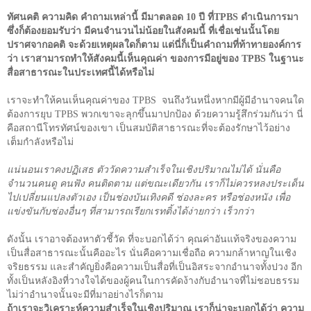
ทัศนคติ ความคิด คำถามเหล่านี้ มีมาตลอด
10
ปี ที่
TPBS
ดำเนินการมา
ซึ่งก็ต้องยอมรับว่า มีคนจำนวนไม่น้อยในสังคมนี้ ที่เชื่อเช่นนั้นโดย
ปราศจากอคติ จะด้วยเหตุผลใดก็ตาม แต่นี่ก็เป็นคำถามที่ท้าทายองค์การ
ว่า เราสามารถทำให้สังคมนี้เห็นคุณค่า ของการมีอยู่ของ
TPBS
ในฐานะ
สื่อสาธารณะในประเทศนี้ได้หรือไม่
เราจะทำให้คนเห็นคุณค่าของ
TPBS
จนถึงวันหนึ่งหากมีผู้มีอำนาจคนใด
ต้องการยุบ
TPBS
พวกเขาจะลุกขึ้นมาปกป้อง ด้วยความรู้สึกร่วมกันว่า นี่
คือสถานีโทรทัศน์ของเขา เป็นสมบัติสาธารณะที่จะต้องรักษาไว้อย่าง
เต็มกำลังหรือไม่
แน่นอนเราคงปฏิเสธ ตัววัดความสำเร็จในเชิงปริมาณไม่ได้ นั่นคือ
จำนวนคนดู คนฟัง คนติดตาม แต่ขณะเดียวกัน เราก็ไม่ควรหลงประเด็น
ไปเปลี่ยนแปลงตัวเอง เป็นช่องบันเทิงคดี ช่องละคร หรือช่องหนัง เพื่อ
แข่งขันกับช่องอื่นๆ ที่สามารถเรียกเรทติ้งได้ง่ายกว่า เร็วกว่า
ดังนั้น เราอาจต้องหาตัวชี้วัด ที่จะบอกได้ว่า คุณค่าอันแท้จริงของความ
เป็นสื่อสาธารณะนั้นคืออะไร นั่นคือความเชื่อถือ ความกล้าหาญในเชิง
จริยธรรม และสำคัญยิ่งคือความเป็นสื่อที่เป็นอิสระจากอำนาจทั้งปวง อีก
ทั้งเป็นหลังอิงที่วางใจได้ของผู้คนในการคัดง้างกับอำนาจที่ไม่ชอบธรรม
ไม่ว่าอำนาจนั้นจะมีที่มาอย่างไรก็ตาม
ถ้าเราจะวิเคราะห์ความสำเร็จในเชิงปริมาณ เราก็น่าจะบอกได้ว่า ความ