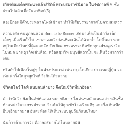
เกียรติสมเด็จพระนางเจ้าสิริกิต์ พระบรมราชินีนาถ ในรัชกาลที่
9
ซึ่ง
ผ่านไปแล้วเมื่อวันอาทิตย์(
5
)
สองปีก่อนมีตัวประหลาดโผล่เข้ามา ทำให้เสียบรรยากาศไปตามสมควร
ความจริง คนทุกคนล้วน
Born to be Runner
เกิดมาเพื่อเป็นนักวิ่ง เด็ก
เล็กๆ เมื่อเริ่มตั้งไข่ เขาอาจจะวิ่งก่อนที่จะเดินได้ด้วยซ้ำ โตขึ้นมา หาก
อยู่ในเมืองใหญ่ที่ผู้คนแออัด ยัดเยียด การจราจรติดขัด ทุกอย่างดูเร่งรีบ
ไปหมด ย่านธุรกิจเช่นสีลม หรือสุขุมวิท มนุษย์แถวนั้น จะเห็นวิ่งมากกว่า
เดิน
หรือถ้าไปเมืองใหญ่ๆ ในต่างประเทศ เช่น กรุงโตเกียว ประเทศญี่ปุ่น จะ
เห็นนักวิ่งใส่สูทผูกไทค์ วิ่งกันให้วุ่นวาย
ชีวิตสโลว์ ไลฟ์ แบบคนลำปาง จึงเป็นชีวิตที่น่าอิจฉา
คำว่านักวิ่ง ยังเป็นศัพท์แสลง หมายถึงการวิ่งเต้นขอตำแหน่ง จ่ายเงินซื้อ
ตำแหน่งในวงการตำรวจ
วิ่งเต้นให้ลูกเข้าโรงเรียนดีๆ และวิ่งเต้นเพื่อ
อื่นๆอีกมากมาย อันสะท้อนให้เห็นระบบอุปถัมภ์แบบไทยๆ
นั่นก็ว่าด้วยการวิ่ง ที่อาจอธิบายได้ในหลายมิติ