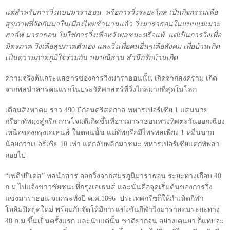
แต่สำหรับการวิ่งแบบมาราธอน
หรือการวิ่งระยะไกล เป็นกิจกรรมเพื่อ
สุขภาพที่จัดกันมาในเมืองไทยช้านานแล้ว วิ่งมาราธอนในแบบแม่เมาะ
ฮาล์ฟ มาราธอน ไม่ใช่การวิ่งเพื่อหวังผลชนะหรือแพ้
แต่เป็นการวิ่งเพื่อ
มิตรภาพ วิ่งเพื่อสุขภาพตัวเอง และวิ่งเพื่อคนอื่นๆเพื่อสังคม เพื่อบ้านเกิด
เป็นความภาคภูมิใจร่วมกัน บนปณิธาน สำนึกรักบ้านเกิด
ความจริงต้นกระแสธารของการวิ่งมาราธอนนั้น เกิดจากสงคราม เกิด
จากพลนำสารคนแรกในประวัติศาสตร์ที่วิ่งไกลมากที่สุดในโลก
เดือนสิงหาคม ราว
490
ปีก่อนคริสตกาล ทหารเปอร์เซีย
1
แสนนาย
กรีธาทัพมุ่งสู่กรีก การโจมตีเกิดขึ้นที่อ่าวมาราธอนทางทิศตะวันออกเฉียง
เหนือของกรุงเอเธนส์ ในตอนนั้น แม่ทัพกรีกมีไพร่พลเพียง
1
หมื่นนาย
น้อยกว่าเปอร์เซีย
10
เท่า แต่กลับพลิกมาชนะ ทหารเปอร์เซียแตกทัพล่า
ถอยไป
“เฟดิปปิเดส” พลนำสาร ออกวิ่งจากสมรภูมิมาราธอน ระยะทางเกือบ
40
ก.ม.ไปแจ้งข่าวชัยชนะที่กรุงเอเธนส์ และนั่นคือจุดเริ่มต้นของการวิ่ง
แข่งมาราธอน จนกระทั่งปี ค.ศ.
1896
ประเทศกรีซก็ให้กำเนิดกีฬา
โอลิมปิคยุคใหม่ พร้อมกับจัดให้มีการแข่งขันกีฬาวิ่งมาราธอนระยะทาง
40
ก.ม.ขึ้นเป็นครั้งแรก และนับแต่นั้น ชาติยากจน อย่างเคนยา ก็แทบจะ