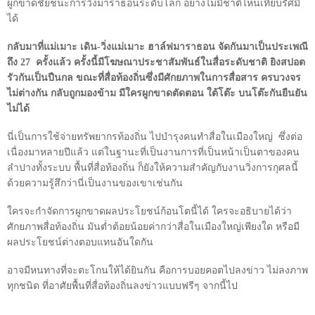
ผูกขาดชัยชนะการวิ่งมาราธอนระดับโลก อย่างไม่มีชาติไหนเทียบรัศมี
ได้
กลับมาที่แม่เมาะ เดิน-วิ่งแม่เมาะ ฮาล์ฟมาราธอน จัดกันมาเป็นประเพณี
ถึง
27
ครั้งแล้ว ครั้งนี้มีโฆษณาประชาสัมพันธ์ในสื่อระดับชาติ ยิงสปอต
รัวกันเป็นปืนกล ขณะที่สื่อท้องถิ่นซึ่งมีศักยภาพในการสื่อสาร ครบวงจร
ไม่ต่างกัน กลับถูกมองข้าม มีใครผูกขาดตัดตอน ใต้โต๊ะ บนโต๊ะกันยืนยัน
ไม่ได้
นี่เป็นการใช้จ่ายทรัพยากรท้องถิ่น ไปบำรุงคนทำสื่อในเมืองใหญ่
ซึ่งต่อ
เนื่องมาหลายปีแล้ว แต่ในฐานะที่เป็นงานการที่เป็นหน้าเป็นตาของคน
ลำปางทั้งระบบ พื้นที่สื่อท้องถิ่น ก็ยังให้ความสำคัญกับงานวิ่งการกุศลนี้
ด้วยความรู้สึกว่านี่เป็นงานของเขาเช่นกัน
ใครจะกำจัดการผูกขาดผลประโยชน์ก้อนโตนี้ได้ ใครจะอธิบายได้ว่า
ศักยภาพสื่อท้องถิ่น มันต่ำต้อยน้อยค่ากว่าสื่อในเมืองใหญ่เพียงใด หรือมี
ผลประโยชน์ต่างตอบแทนอันใดกัน
อาจมีหนทางที่จะตะโกนให้ได้ยินกัน คือการบอยคอตไปลงข่าว ไม่ลงภาพ
ทุกชนิด ที่อาศัยพื้นที่สื่อท้องถิ่นลงข่าวแบบฟรีๆ จากนี้ไป