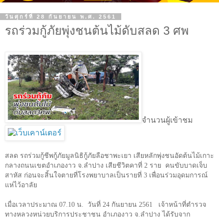
วันศุกร์ที่ 28 กันยายน พ.ศ. 2561
รถร่วมกู้ภัยพุ่งชนต้นไม้ดับสลด 3 ศพ
จำนวนผู้เข้าชม
สลด รถร่วมกู้ชีพกู้ภัยมูลนิธิกู้ภัยลือชาพะเยา เสียหลักพุ่งชนอัดต้นไม้เกาะ
กลางถนนเขตอำเภองาว จ.ลำปาง เสียชีวิตคาที่
2
ราย
คนขับบาดเจ็บ
สาหัส ก่อนจะสิ้นใจตายที่โรงพยาบาลเป็นรายที่
3
เพื่อนร่วมอุดมการณ์
แห่ไว้อาลัย
เมื่อเวลาประมาณ
07.10
น.
วันที่
24
กันยายน
2561
เจ้าหน้าที่ตำรวจ
ทางหลวงหน่วยบริการประชาชน อำเภองาว จ.ลำปาง ได้รับจาก