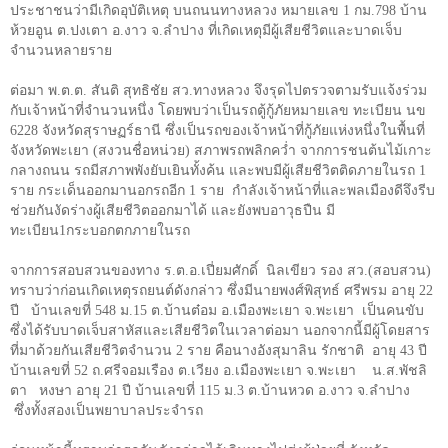
ประชาชนว่ามีเกิดอุบัติเหตุ บนถนนทางหลวง หมายเลข
1
กม.
798
บ้าน
ห้วยอูน ต.ปงเตา อ.งาว จ.ลำปาง ที่เกิดเหตุมีผู้เสียชีวิตและบาดเจ็บ
จำนวนหลายราย
ต่อมา พ.ต.ต. สันติ สุทธิชัย สว.ทางหลวง จึงรุดไปตรวจตามรับแจ้งร่วม
กับเจ้าหน้าที่จำนวนหนึ่ง โดยพบว่าเป็นรถตู้กู้ภัยหมายเลข ทะเบียน นข
6228
จังหวัดสุราษฏร์ธานี ซึ่งเป็นรถของเจ้าหน้าที่กู้ภัยแห่งหนึ่งในพื้นที่
จังหวัดพะเยา (สงวนชื่อหน่วย) สภาพรถพลิกคว่ำ จากการชนต้นไม้เกาะ
กลางถนน รถมีสภาพพังยับเยินทั้งค้น และพบมีผู้เสียชีวิตติดภายในรถ
1
ราย กระเด็นออกมานอกรถอีก
1
ราย
กำลังเจ้าหน้าที่และพลเมืองดีจึงรีบ
ช่วยกันงัดร่างผู้เสียชีวิตออกมาได้ และยังพบอาวุธปืน มี
ทะเบียน
1
กระบอกตกภายในรถ
จากการสอบสวนของทาง ร.ต.อ.เปี่ยมศักดิ์
นิลเขียว รอง สว.(สอบสวน)
ทราบว่าก่อนเกิดเหตุรถยนต์ดังกล่าว ซึ่งมีนายพงศ์พิสุทธ์ ศรีพรม อายุ
22
ปี
บ้านเลขที่
548
ม.
15
ต.บ้านต๋อม อ.เมืองพะเยา จ.พะเยา
เป็นคนขับ
ซึ่งได้รับบาดเจ็บสาหัสและเสียชีวิตในเวลาต่อมา นอกจากนี้มีผู้โดยสาร
ที่มาด้วยกันเสียชีวิตจำนวน
2
ราย คือนางอังสุมาลิน รักชาติ
อายุ
43
ปี
บ้านเลขที่
52
ถ.ศรีจอมเรือง ต.เวียง อ.เมืองพะเยา จ.พะเยา
น.ส.พัชลิ
ตา
หงษา อายุ
21
ปี บ้านเลขที่
115
ม.
3
ต.บ้านหวด อ.งาว จ.ลำปาง
ซึ่งทั้งสองเป็นพยาบาลประจำรถ