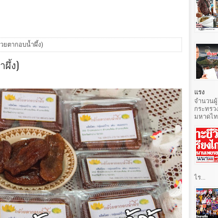
้วยตากอบน้ำผึ้ง)
ผึ้ง)
แรง
จำนวนผู้
กระทรวง
มหาดไทยท
ไร...