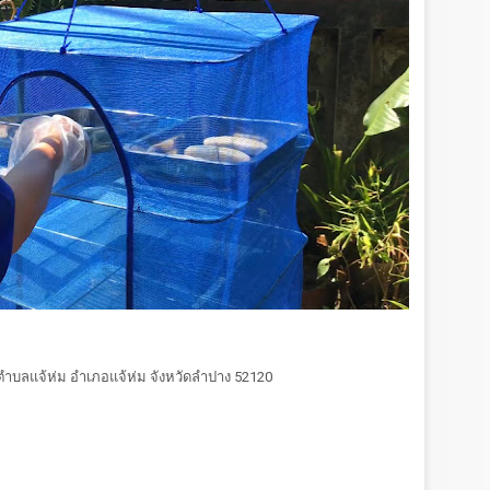
 ตำบลแจ้ห่ม อำเภอแจ้ห่ม จังหวัดลำปาง 52120