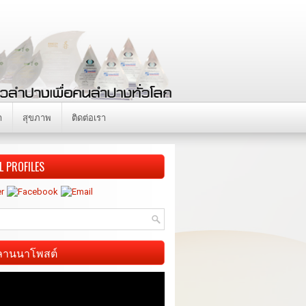
า
สุขภาพ
ติดต่อเรา
L PROFILES
ี ลานนาโพสต์