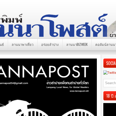
นธ์
ลานนาพาเที่ยว
อร่อยลำปาง
ลานนาBIZWEEK
คอลัมน์ลานน
SOCIA
18 ป