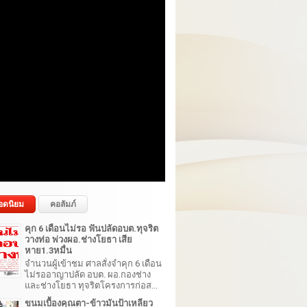
อดนิยม
คอลัมภ์
คุก 6 เดือนไม่รอ ฟันปลัดอบต.ทุจริต
วางท่อ พ่วงผอ.ช่างโยธา เสีย
หาย1.3หมื่น
จำนวนผู้เข้าชม ศาลสั่งจำคุก 6 เดือน
ไม่รออาญาปลัด อบต. ผอ.กองช่าง
และช่างโยธา ทุจริตโครงการก่อส...
ขนมเบื้องคุณตา-ข้าวมันป้าเหลียว