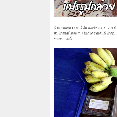
บ้านหนองนาว ต.แจ้ห่ม อ.แจ้ห่ม จ.ลำปาง ส่ว
แม่น้ำสอยไหลผ่าน เรียกได้ว่ามีดินดี น้ำช
ชุมชนแห่งนี้