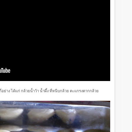
อย่าง ได้แก่ กล้วยน้ำว้า น้ำผึ้ง ที่หนีบกล้วย ตะแกรงตากกล้วย