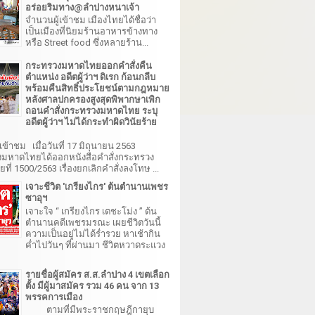
อร่อยริมทาง@ลำปางหนาเจ้า
จำนวนผู้เข้าชม เมืองไทยได้ชื่อว่า
เป็นเมืองที่นิยมร้านอาหารข้างทาง
หรือ Street food ซึ่งหลายร้าน...
กระทรวงมหาดไทยออกคำสั่งคืน
ตำแหน่ง อดีตผู้ว่าฯ ดิเรก ก้อนกลีบ
พร้อมคืนสิทธิ์ประโยชน์ตามกฎหมาย
หลังศาลปกครองสูงสุดพิพากษาเพิก
ถอนคำสั่งกระทรวงมหาดไทย ระบุ
อดีตผู้ว่าฯ ไม่ได้กระทำผิดวินัยร้าย
เข้าชม เมื่อวันที่ 17 มิถุนายน 2563
มหาดไทยได้ออกหนังสือคำสั่งกระทรวง
ี่ 1500/2563 เรื่องยกเลิกคำสั่งลงโทษ ...
เจาะชีวิต 'เกรียงไกร' ต้นตำนานเพชร
ซาอุฯ
เจาะใจ “ เกรียงไกร เตชะโม่ง ” ต้น
ตำนานคดีเพชรมรณะ เผยชีวิตวันนี้
ความเป็นอยู่ไม่ได้ร่ำรวย หาเช้ากิน
ค่ำไปวันๆ ที่ผ่านมา ชีวิตหวาดระแวง
รายชื่อผู้สมัคร ส.ส.ลำปาง 4 เขตเลือก
ตั้ง มีผู้มาสมัคร รวม 46 คน จาก 13
พรรคการเมือง
ตามที่มีพระราชกฤษฎีกายุบ