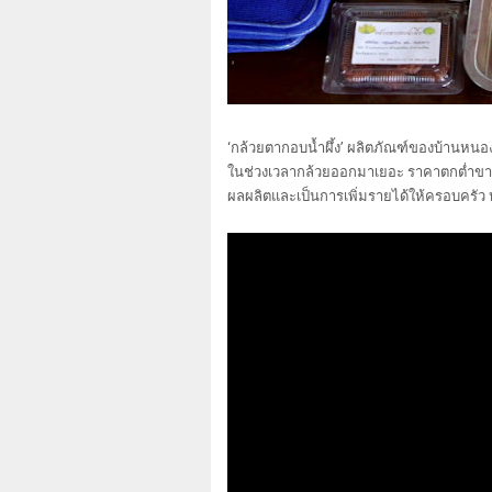
‘กล้วยตากอบน้ำผึ้ง’ ผลิตภัณฑ์ของบ้านหนองนา
ในช่วงเวลากล้วยออกมาเยอะ ราคาตกต่ำขาย จ
ผลผลิตและเป็นการเพิ่มรายได้ให้ครอบครัว