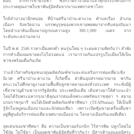
ต่อปี จากการขายใบชา ซึ่งกวาดรางวัลมาแล้วทุกประเภทในการ
ประกวดคุณภาพใบชาพันธุ์อัสสัมจากงานเทศกาลชาโลก
ใกล้ลำปางมาอีกหน่อย ที่บ้านศรีนาป่าน-ตาแวน ตำบลเรือง อำเภอ
เมืองฯ จังหวัดน่าน บรรพบุรุษของพวกเขาอพยพมาจากสิบสองปันนา
โดยนำเอาต้นเมี่ยงมาปลูกบนความสูง
300-1,000
เมตร จาก
ระดับทะเลปานกลาง
ในปี พ.ศ.
2546
ราคาเมี่ยงตกต่ำ คนรุ่นใหม่ ๆ ระดมความคิดกันว่า ลำพัง
การทำเมี่ยงอมขายคงไปไม่รอดแน่ เรามาร่วมกันแปรรูปใบเมี่ยงให้เป็น
ชาชงพร้อมดื่มกันเถิด
ว่าแล้ววิสาหกิจชุมชนกลุ่มผลิตภัณฑ์ชาและส่งเสริมการท่องเที่ยวเชิง
นิเวศ ศรีนาป่าน-ตาแวน ก็เกิดขึ้น ฝ่าฟันอุปสรรคมากมาย พากัน
ตระเวนไปศึกษาดูงานตามพื้นที่ปลูกชาหลายแห่งทั่วประเทศ กระทั่งมีผู้
เชี่ยวชาญด้านชาจากรัฐอัสสัม ประเทศอินเดีย เดินทางมาให้คำแนะนำ
โดยได้รับพระมหากรุณาธิคุณจากสมเด็จพระเทพรัตนราชสุดา ฯ สยาม
บรมราชกุมารี จนได้เปิดตัวผลิตภัณฑ์ชาทีพนา (
TEAPhanaa
) ให้เป็นที่
รู้จักในหมู่คนเมืองน่านและนักท่องเที่ยว เพราะเปิดซุ้มขายเครื่องดื่มชา
อยู่ที่ศูนย์บริการท่องเที่ยวเทศบาลเมืองน่าน ใจกลางเมืองกันเลยทีเดียว
จุดเด่นของชาทีพนา คือ ความเป็นชาออร์แกนิก ไร้สารพิษ ปลูกโดยไม่
ใช้ปุ๋ย ไม่ใช้ยา เป็นยอดชาพันธุ์อัสสัมที่ว่ากันว่า มีสารต้านอนุมูลอิสระ