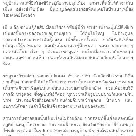
หมู่บ้านเก่าแก่ที่ยึดโยงชีวิตอยู่กับการปลูกเมี่ยง อาหารพื้นถิ่นที่ทำจากใบ
เมี่ยง อย่างยำใบเมี่ยง เป็นเมนูเด็ดแสนอร่อยที่คนเคยไปบ้านป่าเหมี้ยง
โฮมสเตย์ยังจดจำ
เมี่ยง คือ ชาพันธุ์อัสสัม มีคนเรียกชาพันธุ์นี้ว่า ชาป่า เพราะพุ่มไม้สีเขียว
เข้มมักขึ้นกระจัดกระจายอยู่ตามภูเขา ใต้ต้นไม้ใหญ่ ไม่ต้องดูแล
ประคบประหงมเท่าชาพันธุ์อูหลง เมื่อลิ้มรสครั้งแรก ชาอัสสัมสีเหลือง
เข้มดูจะให้รสขมฝาด แต่เพียงไม่นานจะรู้สึกชุ่มคอ รสหวานจะค่อย ๆ
แสดงตัวขึ้นมาเรื่อย ๆ ส่วนพวกชาอูหลง คนในเมืองบอกว่ามันช่างนุ่ม
ละมุน แต่ชาวบ้านเห็นว่า พวกนั้นรสมันไม่เข้ม กินแล้วเวียนหัว ไม่สบาย
ท้อง
ชาอูหลงก้านอ่อนแห่งดอยแม่สลอง อำเภอแม่จัน จังหวัดเชียงราย มีชื่อ
มากที่สุด ชาพวกนี้เติบโตขึ้นมาท่ามกลางขั้นตอนอันเคร่งครัด เราคงเคย
เห็นภาพต้นชาเรียงเป็นแถวเป็นแนวสวยงามกันมาบ้าง เช่นเดียวกับวิธี
การดื่มชาอูหลง ซึ่งดูเป็นพิธีรีตอง ชุดชงชาเต็มรูปแบบขายกันหลายพัน
บาท ประกอบด้วยถ้วยดมกลิ่นกับถ้วยดื่มชาเข้าชุดกัน ป้านชา และ
อุปกรณ์ตักชา เหล่านี้คือสินค้าสวยงามและเป็นของสะสม
ส่วนการดื่มชาอัสสัมนั้นเป็นเรื่องไม่อ้อมค้อม ชาอัสสัมที่ขึ้นชื่อแหล่งหนึ่ง
อยู่ที่บ้านพญาไพรเล่าจอ อำเภอแม่ฟ้าหลวง จังหวัดเชียงราย ที่บ้านพญา
ไพรมีการผลิตชาในรูปแบบสหกรณ์ของหมู่บ้าน มีรายได้ร่วมสิบล้านบาท