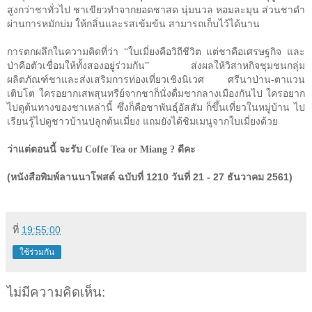
สูงกว่าชาทั่วไป ชาเขียวทำจากยอดชาสด นุ่มนวล หอมละมุน ส่วนชาดำ
ผ่านการหมักบ่ม ให้กลิ่นและรสเข้มข้น สามารถเก็บไว้ได้นาน
การตกผลึกในความคิดที่ว่า
“
ใบเมี่ยงคือวิถีชีวิต แต่ชาคือเศรษฐกิจ และ
ป่าคือตัวเชื่อมให้ทั้งสองอยู่ร่วมกัน
”
ส่งผลให้วิสาหกิจชุมชนกลุ่ม
ผลิตภัณฑ์ชาและส่งเสริมการท่องเที่ยวเชิงนิเวศ ศรีนาป่าน-ตาแวน
เติบโต ใครอยากเสพสุนทรีย์จากชาก็นั่งดื่มชากลางเมืองกันไป ใครอยาก
ไปดูต้นทางของชาเหล่านี้ ซึ่งก็คือชาพันธุ์อัสสัม ก็ขึ้นเที่ยวในหมู่บ้าน ไป
เรียนรู้ไปดูชาวบ้านปลูกต้นเมี่ยง แถมยังได้ชิมเมนูจากใบเมี่ยงด้วย
ว่าแต่ตอนนี้ จะรับ
Coffe Tea or Miang ?
ดีคะ
(หนังสือพิมพ์ลานนาโพสต์ ฉบับที่ 1210 วันที่ 21 - 27 ธันวาคม 2561)
ที่
19:55:00
ใช้ร่วมกัน
ไม่มีความคิดเห็น: