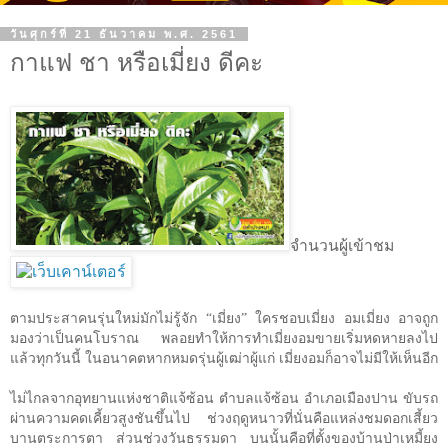
วันศุกร์ที่ 21 ธันวาคม พ.ศ. 2561
กาแฟ ชา หรือเมี่ยง ดีคะ
จำนวนผู้เข้าชม
ตามประสาคนรุ่นใหม่มักไม่รู้จัก
“
เมี่ยง
”
ใครชอบเมี่ยง อมเมี่ยง อาจถูก
มองว่าเป็นคนโบราณ พลอยทำให้การทำเมี่ยงอมขายเริ่มหดหายลงไป
แล้วทุกวันนี้ ในอนาคตหากหมดรุ่นผู้เฒ่าผู้แก่ เมี่ยงอมก็อาจไม่มีให้เห็นอีก
ไม่ไกลจากอุทยานแห่งชาติแจ้ซ้อน ตำบลแจ้ซ้อน อำเภอเมืองปาน ขับรถ
ผ่านความคดเคี้ยวสูงชันขึ้นไป ช่วงฤดูหนาวที่นั่นคือแหล่งชมดอกเสี้ยว
บานตระการตา ส่วนช่วงวันธรรมดา บนนั้นคือที่ตั้งของบ้านป่าเหมี้ยง