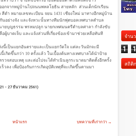
งต้นทราบว่า ชายที่ขับจักรยายนต์ฮอนด้าดรีมสีแดงขาว
าออกจากหมู่บ้านไปถนนพหลโยธิน สายหลัก
ส่วนเด็กนักเรียน
สีดำ หมายเลขทะเบียน จยน 1431 เชียงใหม่ มาทางอีกหมู่บ้าน
นกันอย่างจัง และจังหวะนั้นทางทีมนักฟุตบอลเทศบาลตำบล
โดยนายบุญธรรม พรหมปลูก นายกเทศมนตรีตำบลศาลา กำลังขับ
อผู้บาดเจ็บ และแจ้งส่วนที่เกี่ยงข้องเข้ามาช่วยเหลือทันที
จำนว
แห่งนี้เป็นแยกอันตรายและเป็นแยกวัดใจ แต่ละวันมักจะมี
1
นนี้เกิดขึ้นกว่า 10 ครั้งแล้ว ในเบื้องต้นทางเทศบาลได้นำป้าย
่อตรวจสอบเหตุ และต่อไปจะได้ทำเนินลูกระนาดมาติดตั้งอีกครั้ง
สถิติ
ร็วลง เพื่อป้องกันการเกิดอุบัติเหตุที่จะเกิดขึ้นตามมา
่ 21 - 27 ธันวาคม 2561)
หน้าแรก
บทความที่เก่ากว่า →