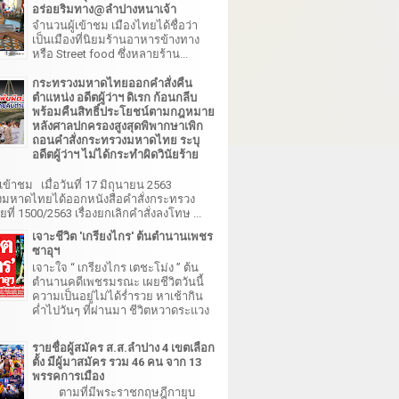
อร่อยริมทาง@ลำปางหนาเจ้า
จำนวนผู้เข้าชม เมืองไทยได้ชื่อว่า
เป็นเมืองที่นิยมร้านอาหารข้างทาง
หรือ Street food ซึ่งหลายร้าน...
กระทรวงมหาดไทยออกคำสั่งคืน
ตำแหน่ง อดีตผู้ว่าฯ ดิเรก ก้อนกลีบ
พร้อมคืนสิทธิ์ประโยชน์ตามกฎหมาย
หลังศาลปกครองสูงสุดพิพากษาเพิก
ถอนคำสั่งกระทรวงมหาดไทย ระบุ
อดีตผู้ว่าฯ ไม่ได้กระทำผิดวินัยร้าย
เข้าชม เมื่อวันที่ 17 มิถุนายน 2563
มหาดไทยได้ออกหนังสือคำสั่งกระทรวง
ี่ 1500/2563 เรื่องยกเลิกคำสั่งลงโทษ ...
เจาะชีวิต 'เกรียงไกร' ต้นตำนานเพชร
ซาอุฯ
เจาะใจ “ เกรียงไกร เตชะโม่ง ” ต้น
ตำนานคดีเพชรมรณะ เผยชีวิตวันนี้
ความเป็นอยู่ไม่ได้ร่ำรวย หาเช้ากิน
ค่ำไปวันๆ ที่ผ่านมา ชีวิตหวาดระแวง
รายชื่อผู้สมัคร ส.ส.ลำปาง 4 เขตเลือก
ตั้ง มีผู้มาสมัคร รวม 46 คน จาก 13
พรรคการเมือง
ตามที่มีพระราชกฤษฎีกายุบ