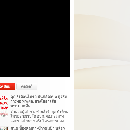
อดนิยม
คอลัมภ์
คุก 6 เดือนไม่รอ ฟันปลัดอบต.ทุจริต
วางท่อ พ่วงผอ.ช่างโยธา เสีย
หาย1.3หมื่น
จำนวนผู้เข้าชม ศาลสั่งจำคุก 6 เดือน
ไม่รออาญาปลัด อบต. ผอ.กองช่าง
และช่างโยธา ทุจริตโครงการก่อส...
ขนมเบื้องคุณตา-ข้าวมันป้าเหลียว