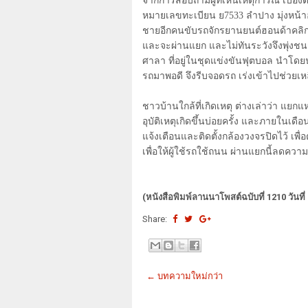
จากการสอบถามผู้ที่เห็นเหตุการณ์ เบื้อ
หมายเลขทะเบียน ย7533 ลำปาง มุ่งหน้
ชายอีกคนขับรถจักรยานยนต์ฮอนด้าคลิก 
และจะผ่านแยก และไม่ทันระวังจึงพุ่งช
ศาลา ที่อยู่ในชุดแข่งขันฟุตบอล นำ
รถมาพอดี จึงรีบจอดรถ เร่งเข้าไปช่วยเหลื
ชาวบ้านใกล้ที่เกิดเหตุ ต่างเล่าว่า แยก
อุบัติเหตุเกิดขึ้นบ่อยครั้ง และภายในเดือ
แจ้งเตือนและติดตั้งกล้องวงจรปิดไว้ เพื
เพื่อให้ผู้ใช้รถใช้ถนน ผ่านแยกนี้ลดความเ
(หนังสือพิมพ์ลานนาโพสต์ฉบับที่ 1210 วันที
Share:
← บทความใหม่กว่า