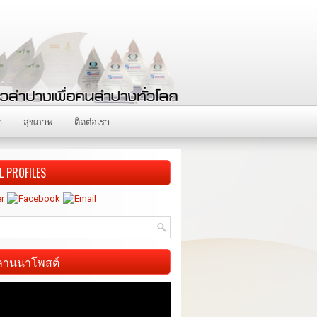
า
สุขภาพ
ติดต่อเรา
L PROFILES
ี ลานนาโพสต์