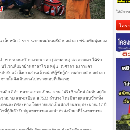
ให้มีการ
โครง
น เจ็บหนัก
2
ราย
นายกเทศมนตรีตำบลศาลา พร้อมทีมฟุตบอล
61
พ.ต.ท.มนตรี ดวงวะนา สว.(สอบสวน) สภ.เกาะคา ได้รับ
ัน บริเวณสี่แยกบ้านศาลาไชย หมู่
2
ต.ศาลา อ.เกาะคา
หลับรับแจ้งจึงประสานเจ้าหน้าที่กู้ชีพกู้ภัย เทศบาลตำบลศาลา
 จากนั้นจึงเดินทางไปตรวจสอบที่เกิดเหตุ
ด้าคลิก สีดำ หมายเลขทะเบียน
จยน
143
เชียงใหม่ ล้มทับอยู่กับ
งขาว หมายเลขทะเบียน ย
7533
ลำปาง โดยมีชายคนขับขี่รถทั้ง
นไปคนละทิศละทาง โดยรายแรกเป็นนักเรียนอายุประมาณ
17
ปี
น้าที่กู้ภัยจึงรีบปฐมพยาบาลและนำตัวส่งรักษาที่โรงพยาบาล