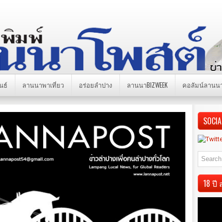
นธ์
ลานนาพาเที่ยว
อร่อยลำปาง
ลานนาBIZWEEK
คอลัมน์ลานน
SOCIA
18 ป