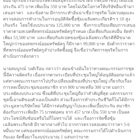
ต่ออายุกรมธรรม์กับบริษัทไทยสมุทรประกันชีวิตจำกัด(มหาชน) เดิมเบี้ย
ประกัน
475
บาท เพิ่มเป็น
550
บาท โดยไม่เปิดโอกาสให้บริษัทอื่นเข้ามา
เสนอราคา
และข้อสาม มีการกระทำอันน่าเชื่อว่าทุจริต ไม่ควบคุมและ
ตรวจสอบการทำงานในการอนุมัติจัดซื้อซุ้มเฉลิมพระเกียรติฯ ร.
10
สูง
เกินจริง
โดยใช้งบประมาณ
125,000
บาท
ซึ่งการเปรียบเทียบการเสนอ
ราคาตามสเปคที่สหกรณ์ออมทรัพย์ครูกำหนด เมื่อเทียบกับแห่งอื่น จัดทำ
เพียง
53,500
บาท
และเทียบกับสเปคของซุ้มเฉลิมพระเกียรติที่มีขนาด
ใหญ่กว่าของสหกรณ์ออมทรัพย์ครู ก็มีราคา
99,000
บาท
ยังต่ำกว่าราคา
ที่สหกรณ์ออมทรัพย์ครูลำปางจัดซื้ออยู่ จึงเชื่อว่าเกิดการทุจริตในการ
ดำเนินการดังกล่าว
นายสมบูรณ์ วงศ์เรือน กล่าวว่า ค่อนข้างมั่นใจว่าทางคณะกรรมการชุด
นี้มีความผิดจริง เนื่องจากตามระเบียบที่ประชุมใหญ่ได้อนุมัติออกมาแล้ว
แต่ทางคณะกรรมการไปปรับเปลี่ยนมติของที่ประชุมใหญ่ เกี่ยวกับเรื่อง
การลดเบี้ยประชุมของสมาชิก จาก
800
บาทเหลือ
300
บาท บอกว่า
ประหยัดงบประมาณ ซึ่งมติที่ประชุมใหญ่ถือว่าสำคัญที่สุด แต่กรรมการ
ชุดนี้เอามติของตัวเองเป็นหลัก ส่วนเรื่องการทำประกันชีวิตก็ไม่ได้มีการ
ประมูลหาบริษัทใหม่ ได้มีการต่อสัญญาไปและเพิ่มเบี้ยประกัน สมาชิก
ต้องรับภาระเพิ่มอีก
75
บาทต่อคน จาก
457
บาท เป็น
550
บาท เป็นผล
ประโยชน์ทับซ้อนหรือไม่ก็ไม่ทราบได้
และเรื่องการจัดซื้อซุ้ม
เฉลิมพระเกียรติ มีราคากลางทั่วไป จากการตรวจสอบพบว่าราคา
5-6
หมื่นบาท แต่ของสหกรณ์ออมทรัพย์ครู คณะกรรมการได้ไปดำเนินการ
กันเอง จัดซื้อมาในงบประมาณ
1
แสนกว่าบาท