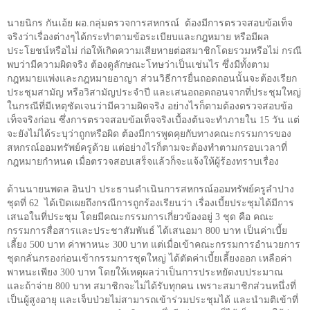
นายนิกร กันเอ้ย ผอ.กลุ่มตรวจการสหกรณ์
ต้องมีการตรวจสอบข้อเท็จ
จริงว่าเรื่องต่างๆได้กระทำตามข้อระเบียบและกฎหมาย หรือมีผล
ประโยชน์หรือไม่ ก่อให้เกิดความเสียหายต่อสมาชิกโดยรวมหรือไม่ กรณี
พบว่ามีความผิดจริง ต้องดูลักษณะโทษว่าเป็นเช่นไร ซึ่งมีทั้งตาม
กฎหมายแพ่งและกฎหมายอาญา ส่วนวิธีการยื่นถอดถอนนั้นจะต้องเรียก
ประชุมสามัญ หรือวิสามัญประจำปี และเสนอถอดถอนจากที่ประชุมใหญ่
ในกรณีที่มีเหตุชัดเจนว่ามีความผิดจริง อย่างไรก็ตามต้องตรวจสอบข้อ
เท็จจริงก่อน ซึ่งการตรวจสอบข้อเท็จจริงเบื้องต้นจะทำภายใน
15
วัน แต่
จะยังไม่ได้ระบุว่าถูกหรือผิด ต้องมีการพูดคุยกับทางคณะกรรมการของ
สหกรณ์ออมทรัพย์ครูด้วย แต่อย่างไรก็ตามจะต้องทำตามกรอบเวลาที่
กฎหมายกำหนด เมื่อตรวจสอบเสร็จแล้วก็จะแจ้งให้ผู้ร้องทราบเรื่อง
ด้านนายนพดล อินปา ประธานดำเนินการสหกรณ์ออมทรัพย์ครูลำปาง
ชุดที่
62
ได้เปิดเผยถึงกรณีการถูกร้องเรียนว่า เรื่องเบี้ยประชุมได้มีการ
เสนอในที่ประชุม โดยมีคณะกรรมการเกี่ยวข้องอยู่
3
ชุด คือ คณะ
กรรมการสื่อสารและประชาสัมพันธ์ ได้เสนอมา
800
บาท เป็นค่าเบี้ย
เลี้ยง
500
บาท ค่าพาหนะ
300
บาท แต่เมื่อเข้าคณะกรรมการอำนวยการ
ชุดกลั่นกรองก่อนเข้ากรรมการชุดใหญ่ ได้ตัดค่าเบี้ยเลี้ยงออก เหลือค่า
พาหนะเพียง
300
บาท โดยให้เหตุผลว่าเป็นการประหยัดงบประมาณ
และถ้าจ่าย
800
บาท สมาชิกจะไม่ได้รับทุกคน เพราะสมาชิกส่วนหนึ่งที่
เป็นผู้สูงอายุ และเจ็บป่วยไม่สามารถเข้าร่วมประชุมได้ และนำมติเข้าที่