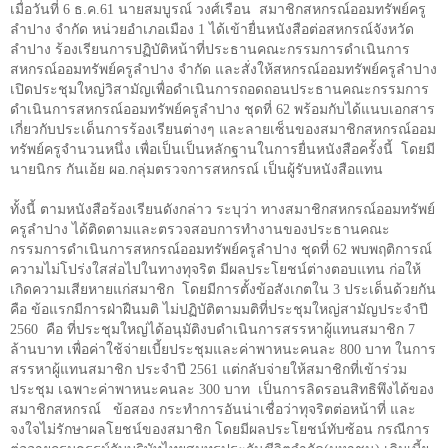
เมื่อวันที่
6
ธ.ค.
61
นายสมบูรณ์ วงศ์เรือน
สมาชิกสหกรณ์ออมทรัพย์ครู
ลำปาง จำกัด หน่วยอำเภอเมือง
1
ได้เข้ายื่นหนังสือต่อสหกรณ์จังหวัด
ลำปาง ร้องเรียนการปฏิบัติหน้าที่ประธานคณะกรรมการดำเนินการ
สหกรณ์ออมทรัพย์ครูลำปาง จำกัด และสั่งให้สหกรณ์ออมทรัพย์ครูลำปาง
เปิดประชุมใหญ่วิสามัญเพื่อดำเนินการถอดถอนประธานคณะกรรมการ
ดำเนินการสหกรณ์ออมทรัพย์ครูลำปาง ชุดที่
62
พร้อมกับได้แนบเอกสาร
เกี่ยวกับประเด็นการร้องเรียนต่างๆ และลายเซ็นของสมาชิกสหกรณ์ออม
ทรัพย์ครูจำนวนหนึ่ง เพื่อเป็นเป็นหลักฐานในการยื่นหนังสือครั้งนี้
โดยมี
นายนิกร กันเอ้ย ผอ.กลุ่มตรวจการสหกรณ์ เป็นผู้รับหนังสือแทน
ทั้งนี้ ตามหนังสือร้องเรียนดังกล่าว ระบุว่า ทางสมาชิกสหกรณ์ออมทรัพย์
ครูลำปาง ได้ติดตามและตรวจสอบการทำงานของประธานคณะ
กรรมการดำเนินการสหกรณ์ออมทรัพย์ครูลำปาง ชุดที่
62
พบพฤติการณ์
ความไม่โปร่งใสส่อไปในทางทุจริต มีผลประโยชน์ต่างตอบแทน ก่อให้
เกิดความเสียหายแก่สมาชิก
โดยมีการตั้งข้อสังเกตใน
3
ประเด็นด้วยกัน
คือ ข้อแรกมีการฝ่าฝืนมติ ไม่ปฏิบัติตามมติที่ประชุมใหญ่สามัญประจำปี
2560
คือ ที่ประชุมใหญ่ได้อนุมัติงบดำเนินการสรรหาผู้แทนสมาชิก
7
ล้านบาท เพื่อค่าใช้จ่ายเบี้ยประชุมและค่าพาหนะคนละ
800
บาท ในการ
สรรหาผู้แทนสมาชิก ประจำปี
2561
แต่กลับจ่ายให้สมาชิกที่เข้าร่วม
ประชุม เฉพาะค่าพาหนะคนละ
300
บาท
เป็นการลิดรอนสิทธิพึงได้ของ
สมาชิกสหกรณ์
ข้อสอง กระทำการอันน่าเชื่อว่าทุจริตต่อหน้าที่ และ
จงใจไม่รักษาผลโยชน์ของสมาชิก โดยมีผลประโยชน์ทับซ้อน กรณีการ