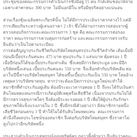
ประชุมของคณะกรรมการดำเนินการซึ่งมีอยู่
15
คน ก็ได้เห็นชอบให้จ่าย
เฉพาะค่าพาหนะ
300
บาท
ไม่มีนอกมีใน หรือมีทุจริตอย่างแน่นอน
ส่วนเรื่องซุ้มเฉลิมพระเกียรตินั้น ไม่ได้มีการประเมินราคากลางไว้ แต่มี
การเทียบกันระหว่างผู้เสนอราคา
2
เจ้า ซึ่งได้ผ่านการตรวจสอบจากผู้
ตรวจสอบกิจการและคณะกรรมการ
3
ชุด คือ คณะกรรมการต่อรอง
ราคา คณะกรรมการควบคุมการก่อสร้าง และคณะกรรมการตรวจรับ
ยืนยันว่าเป็นไปตามระเบียบ
การต่อสัญญาประกันชีวิตกับบริษัทไทยสมุทรประกันชีวิตจำกัด เดิมเมื่อปี
ก่อนมีเบี้ยประกันคนละ
475
บาท ทุนประกัน
1
แสนบาท คุ้มครอง
1
ปี
เมื่อปีก่อนก็ได้ขอเบี้ยประกันเท่าเดิม
ซึ่งเคยมีการจัดประมูล และมีอีก
บริษัทหนึ่งเสนอ เบี้ยประกันคนละ
550
บาท
จึงเลือกทำกับบริษัทเดิม ต่อ
มาในปีนี้ทางบริษัทไทยสมุทร ได้ขอขึ้นเบี้ยประกันเป็น
550
บาท โดยอ้าง
เหตุผลว่าบริษัทขาดทุน
หากว่าจะต้องเปิดการประมูลใหม่จะทำให้
สมาชิกที่ทำประกันอยู่เดิม ต้องมีระยะเวลารอคอย
1
ปี
ถึงจะได้รับเงินค่า
สินไหมทดแทนกรณีการเกิดอุบัติเหตุหรือเสียชีวิต เนื่องจากประกันไม่ได้
มีการตรวจสุขภาพใดๆ จึงต้องมีระยะรอคอย
1
ปี เพื่อให้ผู้ประกันรักษา
สุขภาพให้แข็งแรงภายใน
1
ปี
ซึ่งมีกรณีตัวอย่างว่า มีสมาชิกรายหนึ่ง
เสียชีวิตก่อนครบ
1
ปี ทำให้ไม่ได้รับสินไหมทดแทน
คณะกรรมการ
คำนึงถึงผลประโยชน์ของสมาชิก จึงต่อกับบริษัทไทยสมุทร ซึ่งราคาไม่
สูงไปกว่าอีกบริษัทหนึ่ง
ประธานดำเนินการสหกรณ์ออมทรัพย์ครู กล่าวทิ้งท้ายว่า ยืนยันว่าคณะ