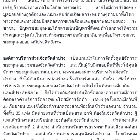
แต่ละปี อันเนื่องมาจากการเติบโตทางสังคมทางเศรษฐกิจและความ
เจริญก้าวหน้าทางเทคโนโลยีอย่างรวดเร็ว หากไม่มีการกำจัดขยะ
มูลฝอยอย่างถูกต้องและเหมาะสมย่อมเกิดผลกระทบต่างๆตามมาทั้งโดย
ทางตรงและทางอ้อมมีผลต่อสภาพแวดล้อมและสุขภาพอนามัยของ ระ
ชาชน ปัญหาขยะมูลฝอยได้กลายเป็นปัญหาที่สังคมทั่วโลกต่างให้ความ
สำคัญและมุ่งเน้นในการกำจัดขยะตามหลักสุขาภิบาลเพื่อบริหารจัดการ
ขยะมูลฝอยอย่างมีประสิทธิภาพ
องค์การบริหารส่วนจังหวัดลำปาง
เป็นแกนนำในการจัดตั้งศูนย์จัดการ
ขยะมูลฝอยรวมของจังหวัดลำปาง และเป็นผู้รับผิดชอบพื้นที่ที่จะใช้ศูนย์
จัดการขยะมูลฝอยรวมแบบครบวงจรขององค์การบริหารส่วนจังหวัด
ลำปาง ซึ่งได้ดำเนินการก่อสร้างเสร็จเรียบร้อยแล้ว ดังนั้น เพื่อให้การ
บริหารจัดการขยะมูลฝอยของจังหวัดลำปางเป็นไปในทิศทางเดียวกัน
และมีประสิทธิภาพ จึงได้ร่วมกันจัดทำบันทึกข้อตกลงความร่วมมือการ
คิดอัตราค่าบริการจัดการขยะโดยมีการจัดทำ (
MOU)
ครั้งแรกเมื่อวันที่
25
กันยายน
2561
ซึ่งมีองค์กรปกครองส่วนท้องถิ่นเข้าร่วมลงนาม จำนวน
ทั้งสิ้น
35
แห่ง มีหน่วยงานที่ร่วมเป็นพยาน อาทิ ท้องถิ่นจังหวัดลำปาง ผู้
แทนสำนักงานส่งเสริมปกครองท้องถิ่นจังหวัดลำปาง สำนักงานสิ่ง
แวดล้อมภาคที่
2
ลำปาง สำนักงานทรัพยากรธรรมชาติและสิ่งแวดล้อม
จังหวัดลำปาง และสำนักงานสาธารณสุขจังหวัดลำปาง โดยกำหนด