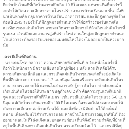
ถือว่าเป็นโชคดีที่เกิดในความลึกเกิน 10 กิโลเมตร แต่หากเกิดตื้นกว่านี้
จะทำให้เกิดความเสียหายตามโครงสร้างอาคารบ้านเรือนมากขึ้น
สิ่งที่
น่าเป็นห่วงคือ กลุ่มอาคารบ้านเรือน อาคารเรียน และตึกสูงต่างๆที่สร้าง
ก่อนปี 2545 จะยังไม่ได้มีกฎหมายกำหนดว่าให้ก่อสร้างรองรับแรงสั่น
สะเทือนของแผ่นดินไหว อาจจะเกิดความเสียหายได้ถ้าเกิดแผ่นดินไหวที่
รุนแรง
ส่วนตึกและอาคารสูงที่สร้างใหม่ ส่วนใหญ่จะมีกฎหมายกำหนด
ไว้แล้วว่าจะต้องรองรับแรงของแผ่นดินไหวได้จะไม่ค่อยน่าเป็นห่วงมาก
นัก
-
ควรมีเต็นท์ติดบ้าน
นายเด่นโชค กล่าวว่า ความเสียหายที่เกิดขึ้นที่ อ.วังเหนือในครั้งนี้
ถือว่าไม่หนักมาก มีความเสียหายใหญ่เพียง 1 หลัง ส่วนที่เหลือได้รับ
ความเสียหายเล็กน้อย และการเกิดแผ่นดินไหวขนาดเล็กก็จะยังเกิดใน
พื้นที่อีกสักระยะ ประมาณ 1-2 แมกนิจูด โดยเครื่องตรวจจับแผ่นดินไหว
สามารถตรวจสอบได้ แต่คนไม่สามารถรับรู้การสั่นไหว
ข้อสังเกตเมื่อ
เกิดแผ่นดินไหวขอให้ประชาชนดูตัวเลข 2 ตัว คือความรุนแรงกี่แมกนิ
จูด และระดับความลึกกี่กิโลเมตร
เช่น กรณีแผ่นดินไหวรุนแรง 5-6 แมก
นิจูด แต่เกิดในระดับความลึก 100 กิโลเมตร ก็อาจจะไม่ส่งผลกระทบให้
เกิดความเสียหายต่อบ้านเรือนได้
และสิ่งที่ควรมีติดบ้านไว้คือเต็นท์
สนาม เพื่อเตรียมไว้สำหรับการนอน หากบ้านไม่สามารถอยู่อาศัยได้ ต้อง
ออกมานอนในที่โล่งแจ้งและปลอดภัยก่อน เต็นท์จึงมีความสำคัญที่บ้านที่
อยู่ในพื้นที่เสี่ยงการเกิดแผ่นดินไหว ควรเตรียมพร้อมไว้
และกรณีที่อยู่