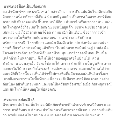
-อาฟเตอร์ช็อคเป็นเรื่องปกติ
ผอ.สำนักทรัพยากรธรณี เขต
1
กล่าวอีกว่า การเกิดแผ่นดินไหวติดต่อกัน
อีกหลายครั้ง หลังจากที่เกิด
4.9
แมกนิจูดแล้ว เป็นการเกิดอาฟเตอร์ช็อค
ตามปกติ ซึ่งอาจจะเกิดขึ้นตามมาได้อีก
1
สัปดาห์ หรือมากกว่านั้น
แผ่น
ดินไหวทุกครั้งก็จะเกิดในลักษณะเช่นนี้อยู่แล้ว
เช่นที่ จ.เชียงราย เคย
เกิดแรง
6.3
ก็ยังมีอาฟเตอร์ช็อค ตามมาอีกเป็นเดือน ซึ่งจากการเข้า
ตรวจสอบในพื้นที่ร่วมกับนายสมหมาย เตชวาล อธิบดีกรม
ทรัพยากรธรณี
โยธาธิการและผังเมืองจังหวัด
ปภ.จังหวัด และหน่วย
งานที่เกี่ยวข้อง ประเมินดูแล้วถือว่าไม่หนักมาก จะมีหนักอยู่
1
หลัง คือ
โครงสร้างหลักของบ้านที่เป็นเสาบ้าน ปูนแตกร้าวออกไปจนเห็นเนื้อ
เหล็กด้านในหลายต้น
จึงไม่ให้เจ้าของอยู่อาศัยในบ้านได้
ส่วน
สำนักงาน อบต.ทุ่งฮั้ว ยังคงใช้งานได้ เพราะส่วนที่ร้าวเป็นปูนที่กะเทาะ
ออกมาไม่ได้กระทบกับโครงสร้างหลักของอาคาร
และจะสังเกตได้ว่าย
อดเจดีย์ที่เอียงนั้นจะเห็นได้ว่าชี้ไปทางทิศที่คลื่นของแผ่นดินไหววิ่งมา
ฝากถึงประชาชนในพื้นที่ขณะนี้อาจจะยังมีอาฟเตอร์ช็อคตามมาอย่าง
ต่อเนื่อง อย่าตื่นตระหนก และขอให้เตรียมพร้อมรับมือเมื่อเกิดเหตุการณ์
แผ่นดินไหวให้หลบอยู่ในที่ปลอดภัย
-ห่วงอาคารก่อนปี
45
ด้านนายเด่นโชค มั่นใจ ผอ.พิพิธภัณฑ์ซากดึกดำบรรพ์ ธรณีวิทยา และ
ธรรมชาติวิทยา จ.ลำปาง สำนักงานทรัพยากรธรณีเขต 1
กล่าวเพิ่มเติม
ว่า กรณีแผ่นดินไหวขนาด 4.9 แมคนิจูดที่ อำเภอวังเหนือ ที่ผ่านมา