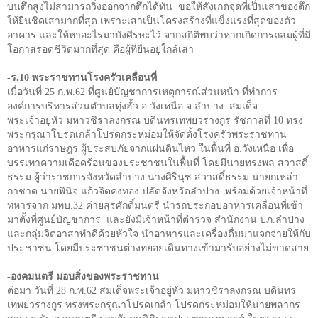
บนตึกสูงไม่สามารถวิ่งออกจากตึกได้ทัน
ขอให้สังเกตจุดที่เป็นเสาของตึก
ให้ยืนชิดเสามากที่สุด เพราะเสาเป็นโครงสร้างที่แข็งแรงที่สุดของตัว
อาคาร และให้หาอะไรมาบังศีรษะไว้ จากสถิติพบว่าหากเกิดการถล่มผู้ที่มี
โอกาสรอดชีวิตมากที่สุด คือผู้ที่ยืนอยู่ใกล้เสา
-ร.10 พระราชทานโรงครัวเคลื่อนที่
เมื่อวันที่ 25 ก.พ.62 ที่ศูนย์บัญชาการเหตุการณ์ส่วนหน้า ที่ทำการ
องค์การบริหารส่วนตำบลทุ่งฮั้ว อ.วังเหนือ จ.ลำปาง
สมเด็จ
พระเจ้าอยู่หัว มหาวชิราลงกรณ บดินทรเทพยวรางกูร รัชกาลที่ 10 ทรง
พระกรุณาโปรดเกล้าโปรดกระหม่อมให้จัดตั้งโรงครัวพระราชทาน
อาหารแก่ราษฎร ผู้ประสบภัยจากแผ่นดินไหว ในพื้นที่ อ.วังเหนือ เพื่อ
บรรเทาความเดือดร้อนของประชาชนในพื้นที่ โดยมีนายทรงพล สวาสดิ์
ธรรม ผู้ว่าราชการจังหวัดลำปาง นางศิรินุช สวาสดิ์ธรรม นายกเหล่า
กาชาด นายพินิจ แก้วจิตคงทอง ปลัดจังหวัดลำปาง
พร้อมด้วยเจ้าหน้าที่
ทหารจาก มทบ.32 ค่ายสุรศักดิ์มนตรี นำรถประกอบอาหารเคลื่อนที่เข้า
มาตั้งที่ศูนย์บัญชาการ
และยังมีเจ้าหน้าที่ตำรวจ สำนักงาน ปภ.ลำปาง
และกลุ่มจิตอาสาทำดีด้วยหัวใจ นำอาหารและเครื่องดื่มมาแจกจ่ายให้กับ
ประชาชน โดยมีประชาชนต่างทยอยเดินทางเข้ามารับอย่างไม่ขาดสาย
-องคมนตรี มอบสิ่งของพระราชทาน
ต่อมา วันที่ 28 ก.พ.62 สมเด็จพระเจ้าอยู่หัว มหาวชิราลงกรณ บดินทร
เทพยวรางกูร ทรงพระกรุณาโปรดเกล้า โปรดกระหม่อมให้นายพลากร