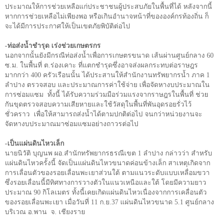
ประมาณให้การช่วยเหลือแก่ประชาชนผู้ประสบภัยในพื้นที่ได้ หลังจากนี้
หากการช่วยเหลือไม่เพียงพอ หรือเกินอำนาจหน้าที่ขององค์กรท้องถิ่น ก็
จะได้มีการประกาศให้เป็นเขตภัยพิบัติต่อไป
-ท่อส่งน้ำชำรุด เร่งช่วยเกษตรกร
นอกจากนั้นยังมีกรณีท่อส่งน้ำเพื่อการเกษตรขนาด เส้นผ่านศูนย์กลาง 60
ซ.ม. ในพื้นที่ ต.ร่องเคาะ ที่แตกชำรุดซึ่งอาจส่งผลกระทบต่อราษฎร
มากกว่า 400 ครัวเรือนนั้น ได้ประสานให้สำนักงานทรัพยากรน้ำ ภาค 1
ลำปาง ตรวจสอบ และประมาณการค่าใช้จ่าย เพื่อจัดหางบประมาณใน
การซ่อมแซม
ทั้งนี้ ได้รับความร่วมมือร่วมแรงจากราษฎรในพื้นที่ ช่วย
กันขุดตรวจสอบความเสียหายและใช้วัสดุในพื้นที่พันอุดรอยรั่วไว้
ชั่วคราว
เพื่อให้สามารถส่งน้ำได้ตามปกติต่อไป จนกว่าหน่วยงานจะ
จัดหางบประมาณมาซ่อมแซมอย่างถาวรต่อไป
-เป็นแผ่นดินไหวเล็ก
นายนิวัติ บุญนพ ผอ.สำนักทรัพยากรธรณีเขต
1
ลำปาง กล่าวว่า สำหรับ
แผ่นดินไหวครั้งนี้ จัดเป็นแผ่นดินไหวขนาดค่อนข้างเล็ก สาเหตุเกิดจาก
การเลื่อนตัวของรอยเลื่อนพะเยาส่วนใต้ ตามแนวระดับแบบเหลื่อมขวา
ซึ่งรอยเลื่อนนี้มีทิศทางการวางตัวในแนวเหนือและใต้ โดยมีความยาว
ประมาณ
90
กิโลเมตร ทั้งนี้เคยเกิดแผ่นดินไหวเนื่องจากการเคลื่อนตัว
ของรอยเลื่อนพะเยา เมื่อวันที่
11
ก.ย.
37
แผ่นดินไหวขนาด
5.1
ศูนย์กลาง
บริเวณ อ.พาน
จ. เชียงราย