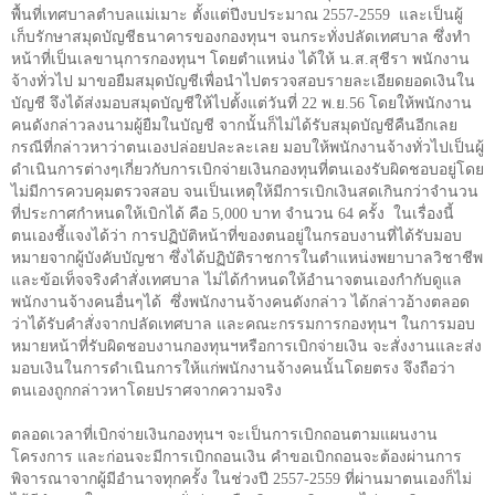
พื้นที่เทศบาลตำบลแม่เมาะ ตั้งแต่ปีงบประมาณ
2557-2559
และเป็นผู้
เก็บรักษาสมุดบัญชีธนาคารของกองทุนฯ จนกระทั่งปลัดเทศบาล ซึ่งทำ
หน้าที่เป็นเลขานุการกองทุนฯ โดยตำแหน่ง ได้ให้ น.ส.สุชีรา พนักงาน
จ้างทั่วไป มาขอยืมสมุดบัญชีเพื่อนำไปตรวจสอบรายละเอียดยอดเงินใน
บัญชี จึงได้ส่งมอบสมุดบัญชีให้ไปตั้งแต่วันที่
22
พ.ย.
56
โดยให้พนักงาน
คนดังกล่าวลงนามผู้ยืมในบัญชี จากนั้นก็ไม่ได้รับสมุดบัญชีคืนอีกเลย
กรณีที่กล่าวหาว่าตนเองปล่อยปละละเลย มอบให้พนักงานจ้างทั่วไปเป็นผู้
ดำเนินการต่างๆเกี่ยวกับการเบิกจ่ายเงินกองทุนที่ตนเองรับผิดชอบอยู่โดย
ไม่มีการควบคุมตรวจสอบ จนเป็นเหตุให้มีการเบิกเงินสดเกินกว่าจำนวน
ที่ประกาศกำหนดให้เบิกได้ คือ
5,000
บาท จำนวน
64
ครั้ง
ในเรื่องนี้
ตนเองชี้แจงได้ว่า การปฏิบัติหน้าที่ของตนอยู่ในกรอบงานที่ได้รับมอบ
หมายจากผู้บังคับบัญชา ซึ่งได้ปฏิบัติราชการในตำแหน่งพยาบาลวิชาชีพ
และข้อเท็จจริงคำสั่งเทศบาล ไม่ได้กำหนดให้อำนาจตนเองกำกับดูแล
พนักงานจ้างคนอื่นๆได้
ซึ่งพนักงานจ้างคนดังกล่าว ได้กล่าวอ้างตลอด
ว่าได้รับคำสั่งจากปลัดเทศบาล และคณะกรรมการกองทุนฯ ในการมอบ
หมายหน้าที่รับผิดชอบงานกองทุนฯหรือการเบิกจ่ายเงิน จะสั่งงานและส่ง
มอบเงินในการดำเนินการให้แก่พนักงานจ้างคนนั้นโดยตรง จึงถือว่า
ตนเองถูกกล่าวหาโดยปราศจากความจริง
ตลอดเวลาที่เบิกจ่ายเงินกองทุนฯ จะเป็นการเบิกถอนตามแผนงาน
โครงการ และก่อนจะมีการเบิกถอนเงิน คำขอเบิกถอนจะต้องผ่านการ
พิจารณาจากผู้มีอำนาจทุกครั้ง ในช่วงปี
2557-2559
ที่ผ่านมาตนเองก็ไม่