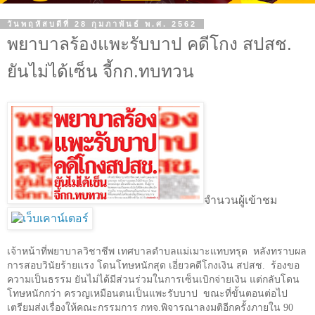
วันพฤหัสบดีที่ 28 กุมภาพันธ์ พ.ศ. 2562
พยาบาลร้องแพะรับบาป คดีโกง สปสช.
ยันไม่ได้เซ็น จี้กก.ทบทวน
จำนวนผู้เข้าชม
เจ้าหน้าที่พยาบาลวิชาชีพ เทศบาลตำบลแม่เมาะแทบทรุด
หลังทราบผล
การสอบวินัยร้ายแรง โดนโทษหนักสุด เอี่ยวคดีโกงเงิน สปสช.
ร้องขอ
ความเป็นธรรม ยันไม่ได้มีส่วนร่วมในการเซ็นเบิกจ่ายเงิน แต่กลับโดน
โทษหนักกว่า ครวญเหมือนตนเป็นแพะรับบาป
ขณะที่ขั้นตอนต่อไป
เตรียมส่งเรื่องให้คณะกรรมการ กทจ.พิจารณาลงมติอีกครั้งภายใน
90