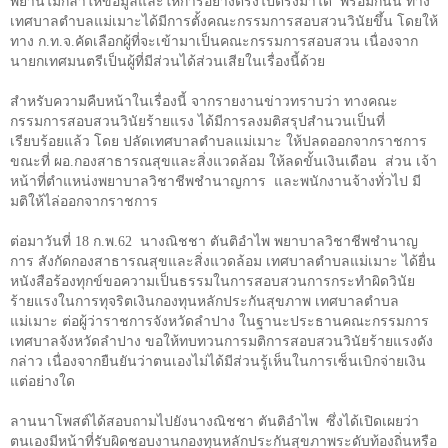
พยานไม่กล้าให้ข้อมูลและให้การอย่างตรงไปตรงมาได้
พร้อมกันนี้ ทาง
เทศบาลตำบลแม่เมาะได้มีการตั้งคณะกรรมการสอบสวนวินัยขึ้น โดยให้
ทาง ก.ท.จ.คัดเลือกผู้ที่จะเข้ามาเป็นคณะกรรมการสอบสวน เนื่องจาก
นายกเทศมนตรีเป็นผู้ที่มีส่วนได้ส่วนเสียในเรื่องนี้ด้วย
สำหรับความคืบหน้าในเรื่องนี้ จากรายงานข่าวทราบว่า ทางคณะ
กรรมการสอบสวนวินัยร้ายแรง ได้มีการลงมติสรุปสำนวนเป็นที่
เรียบร้อยแล้ว โดย ปลัดเทศบาลตำบลแม่เมาะ ให้ปลดออกจากราชการ
ขณะที่ ผอ.กองสาธารณสุขและสิ่งแวดล้อม ให้ลดขั้นเงินเดือน
ส่วน เจ้า
หน้าที่ตำแหน่งพยาบาลวิชาชีพชำนาญการ
และพนักงานจ้างทั่วไป มี
มติให้ไล่ออกจากราชการ
ต่อมาวันที่
18
ก.พ.
62
นางณิชชา ตันติอำไพ พยาบาลวิชาชีพชำนาญ
การ สังกัดกองสาธารณสุขและสิ่งแวดล้อม เทศบาลตำบลแม่เมาะ ได้ยื่น
หนังสือร้องทุกข์ขอความเป็นธรรมในการสอบสวนการกระทำผิดวินัย
ร้ายแรงในการทุจริตเงินกองทุนหลักประกันสุขภาพ เทศบาลตำบล
แม่เมาะ ต่อผู้ว่าราชการจังหวัดลำปาง ในฐานะประธานคณะกรรมการ
เทศบาลจังหวัดลำปาง ขอให้ทบทวนการมติการสอบสวนวินัยร้ายแรงดัง
กล่าว เนื่องจากยืนยันว่าตนเองไม่ได้มีส่วนรู้เห็นในการเซ็นเบิกจ่ายเงิน
แต่อย่างใด
ลานนาโพสต์ได้สอบถามไปยังนางณิชชา ตันติอำไพ
ซึ่งได้เปิดเผยว่า
ตนเองมีหน้าที่รับผิดชอบงานกองทุนหลักประกันสุขภาพระดับท้องถิ่นหรือ