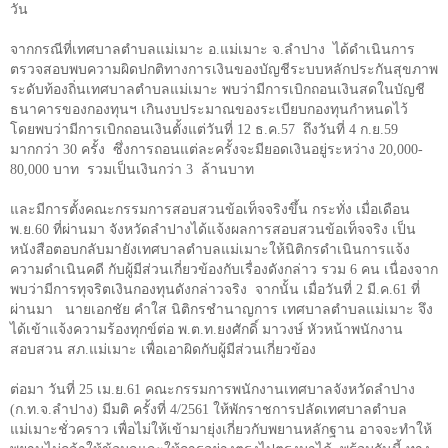
วัน
จากกรณีที่เทศบาลตำบลแม่เมาะ อ.แม่เมาะ จ.ลำปาง
ได้ดำเนินการ
ตรวจสอบพบความผิดปกติทางการเงินของบัญชีระบบหลักประกันสุขภาพ
ระดับท้องถิ่นเทศบาลตำบลแม่เมาะ พบว่ามีการเบิกถอนเงินสดในบัญชี
ธนาคารของกองทุนฯ เกินงบประมาณของระเบียบกองทุนกำหนดไว้
โดยพบว่ามีการเบิกถอนเงินตั้งแต่วันที่ 12 ธ.ค.57
ถึงวันที่ 4 ก.ย.59
มากกว่า 30 ครั้ง
ซึ่งการถอนแต่ละครั้งจะมียอดเงินอยู่ระหว่าง 20,000-
80,000 บาท
รวมเป็นเงินกว่า 3
ล้านบาท
และมีการตั้งคณะกรรมการสอบสวนข้อเท็จจริงขึ้น กระทั่ง เมื่อเดือน
พ.ย.60 ที่ผ่านมา จังหวัดลำปางได้แจ้งผลการสอบสวนข้อเท็จจริง เป็น
หนังสือตอบกลับมายังเทศบาลตำบลแม่เมาะให้นิติกรดำเนินการแจ้ง
ความดำเนินคดี กับผู้มีส่วนเกี่ยวข้องกับเรื่องดังกล่าว รวม 6 คน เนื่องจาก
พบว่ามีการทุจริตเงินกองทุนดังกล่าวจริง
จากนั้น เมื่อวันที่ 2 มี.ค.61 ที่
ผ่านมา
นายเอกชัย คำใส นิติกรชำนาญการ เทศบาลตำบลแม่เมาะ จึง
ได้เข้าแจ้งความร้องทุกข์ต่อ พ.ต.ท.ยงศักดิ์ มาวงษ์ หัวหน้าพนักงาน
สอบสวน สภ.แม่เมาะ เพื่อเอาผิดกับผู้มีส่วนเกี่ยวข้อง
ต่อมา วันที่
25
เม.ย.
61
คณะกรรมการพนักงานเทศบาลจังหวัดลำปาง
(ก.ท.จ.ลำปาง) มีมติ ครั้งที่ 4/2561 ให้พักราชการปลัดเทศบาลตำบล
แม่เมาะชั่วคราว เพื่อไม่ให้เข้ามายุ่งเกี่ยวกับพยานหลักฐาน อาจจะทำให้