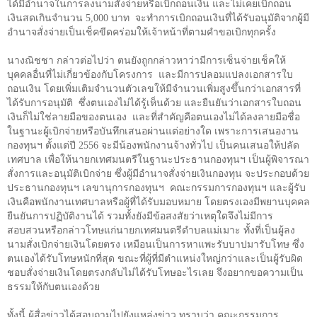
ได้มีอำนาจในการลงนามสั่งจ่ายหรือเบิกถอนเงิน และไม่เคยเบิกถอน
เงินสดเกินจำนวน
5,000
บาท
จะทำการเบิกถอนเงินที่ได้รับอนุมัติจากผู้มี
อำนาจสั่งจ่ายเป็นเช็คขีดคร่อมให้เจ้าหน้าที่ตามคำขอเบิกทุกครั้ง
นางณิชชา กล่าวต่อไปว่า ตนยังถูกกล่าวหาว่ามีการเซ็นจ่ายเช็คให้
บุคคลอื่นที่ไม่เกี่ยวข้องกับโครงการ
และมีการปลอมแปลงเอกสารใบ
ถอนเงิน โดยเพิ่มเติมจำนวนตัวเลขให้มีจำนวนเพิ่มสูงขึ้นกว่าเอกสารที่
ได้รับการอนุมัติ
ซึ่งตนเองไม่ได้รู้เห็นด้วย และยืนยันว่าเอกสารใบถอน
เงินก็ไม่ใช่ลายมือของตนเอง
และที่สำคัญคือตนเองไม่ได้ลงลายมือชื่อ
ในฐานะผู้เบิกจ่ายหรือบันทึกเสนอผ่านแต่อย่างใด เพราะการเสนองาน
กองทุนฯ ตั้งแต่ปี
2556
จะมีน้องพนักงานจ้างทั่วไป เป็นคนเสนอให้ปลัด
เทศบาล เพื่อให้นายกเทศมนตรีในฐานะประธานกองทุนฯ เป็นผู้พิจารณา
สั่งการและอนุมัติเบิกจ่าย ซึ่งผู้มีอำนาจสั่งจ่ายเงินกองทุน จะประกอบด้วย
ประธานกองทุนฯ เลขานุการกองทุนฯ
คณะกรรมการกองทุนฯ และผู้รับ
เงินคือพนักงานเทศบาลหรือผู้ที่ได้รับมอบหมาย โดยตรงเองมีพยานบุคคล
ยืนยันการปฏิบัติงานได้ รวมทั้งยังมีข้อสงสัยว่าเหตุใดจึงไม่มีการ
สอบสวนหรือกล่าวโทษแก่นายกเทศมนตรีตำบลแม่เมาะ ทั้งที่เป็นผู้ลง
นามสั่งเบิกจ่ายเงินโดยตรง เหมือนเป็นการหาแพะรับบาปมารับโทษ ซึ่ง
ตนเองได้รับโทษหนักที่สุด ขณะที่ผู้ที่มีตำแหน่งใหญ่กว่าและเป็นผู้รับผิด
ชอบสั่งจ่ายเงินโดยตรงกลับไม่ได้รับโทษอะไรเลย จึงอยากขอความเป็น
ธรรมให้กับตนเองด้วย
ทั้งนี้ ผู้สื่อข่าวได้สอบถามไปยังแหล่งข่าว ทราบว่า คณะกรรมการ