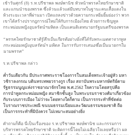
เช้าวันศุกร์ (
8
) ร.ท.ปรีชาพล พงษ์พานิช หัวหน้าพรรคไทยรักษาชาติ
และแกนนำของพรรค ซึ่งล้วนแล้วแต่มีบทบาทในฐานะคนเสื้อแดงใน
ห้วงระยะเวลาที่ผ่านมา เปิดแถลงข่าวด้วยความกระหยิ่มยิ้มย่องว่า พวก
เขาได้สร้างปรากฎการณ์ใหม่ให้กับการเมืองไทย ด้วยการเชิญทูล
กระหม่อมหญิงอุบลรัตน์ฯมหิดล เป็นแคนดิเดทนายกรัฐมนตรีของพรรค
“พรรคไทยรักษาชาติรู้สึกเป็นเกียรติอย่างยิ่งที่ได้รับพระเมตตาจากทูล
กระหม่อมหญิงอุบลรัตน์ฯ มหิดล ในการรับการเสนอชื่อเป็นนายกฯใน
นามพรรค”
ร.ท.ปรีชาพล กล่าว
ค่ำวันเดียวกัน มีประกาศพระราชโองการในสมเด็จพระเจ้าอยู่หัว มหา
วชิราลงกรณ บดินทรเทพยวรางกูร เรื่อง สถาบันพระมหากษัตริย์ตาม
รัฐธรรมนูญแห่งราชอาณาจักรไทย พ.ศ.
2562
ใจความโดยสรุปคือ
การนำทูลกระหม่อมหญิง สมาชิกชั้นสูง ในพระบรมราชวงศ์มาเกี่ยวข้อง
กับระบบการเมือง ไม่ว่าจะโดยทางใดก็ตาม เป็นการกระทำที่ขัดต่อ
โบราณราชประเพณี ขนบมธรรมเนียมและวัฒนธรรมของชาติ ถือ
เป็นการกระทำที่มิบังควร ไม่เหมาะสมอย่างยิ่ง
คำถามก็คือ นี่เป็นเรื่องของ ร.ท.ปรีชาพล พงษ์พานิช และกรรมการ
บริหารพรรคไทยรักษาชาติ จะคิดการนี้โดยไม่เฉลียวใจเลยหรือว่า ผล