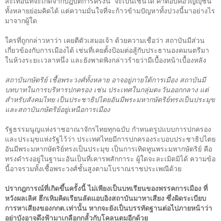
สะเทือนที่จะเกิดจากปฎิบัติการครั้งนี้
จะเป็นเช่นใด คำตอบคือวิญญุชน
ทั้งหลายย่อมคิดได้ แต่ความมั่นใจที่จะก้าวข้ามปัญหาทั้งปวงนี้มาอย่างไร
มาจากผู้ใด
ใครที่ถูกกล่าวหาว่า เคยตีตัวเสมอเจ้า ด้วยความเชื่อว่า สถาบันมีส่วน
เกี่ยวข้องกับการเมืองได้ เช่นที่เคยตั้งป้อมต่อสู้กับประธานองคมนตรีมา
ในห้วงระยะเวลาหนึ่ง และยังพาดพิงกล่าวร้ายว่ามีเบื้องหน้าเบื้องหลัง
สถาบันกษัตริย์ เชื้อพระวงศ์ทั้งหลาย อาจอยู่ภายใต้การเมือง สถาบันมี
บทบาทในการบริหารปกครอง เช่น ประเทศในกลุ่มตะวันออกกลาง แต่
สำหรับสังคมไทย เป็นประชาธิปไตยอันมีพระมหากษัตริย์ทรงเป็นประมุข
และสถาบันกษัตริย์อยู่เหนือการเมือง
รัฐธรรมนูญแห่งราชอาณาจักรไทยทุกฉบับ กำหนดรูปแบบการปกครอง
และประมุขแห่งรัฐไว้ว่า ประเทศไทยมีการปกครองระบอบประชาธิปไตย
อันมีพระมหากษัตริย์ทรงเป็นประมุข เป็นการเทิดทูนพระมหากษัตริย์ คือ
ทรงดำรงอยู่ในฐานะอันเป็นที่เคารพสักการะ ผู้ใดจะละเมิดมิได้ ความข้อ
นี้อาจรวมทั้งเชื้อพระวงศ์ชั้นสูงตามโบราณราชประเพณีด้วย
ปรากฎการณ์ที่เกิดขึ้นครั้งนี้ ไม่เพียงเป็นบทเรียนของพรรคการเมือง ที่
หวังผลเลิศ ฮึกเหิมคิดเรียนลัดแอบอิงสถาบันมาหาเสียง ซึ่งผิดระเบียบ
การหาเสียงของกกต.เท่านั้น หากจะยังเป็นบรรทัดฐานต่อไปภายหน้าว่า
อย่าบังอาจดึงฟ้ามาเกลือกกลั้วกับโคลนตมอีกด้วย