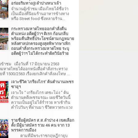
อร่อยริมทาง@ลำปางหนาเจ้า
จำนวนผู้เข้าชม เมืองไทยได้ชื่อว่า
เป็นเมืองที่นิยมร้านอาหารข้างทาง
หรือ Street food ซึ่งหลายร้าน...
กระทรวงมหาดไทยออกคำสั่งคืน
ตำแหน่ง อดีตผู้ว่าฯ ดิเรก ก้อนกลีบ
พร้อมคืนสิทธิ์ประโยชน์ตามกฎหมาย
หลังศาลปกครองสูงสุดพิพากษาเพิก
ถอนคำสั่งกระทรวงมหาดไทย ระบุ
อดีตผู้ว่าฯ ไม่ได้กระทำผิดวินัยร้าย
เข้าชม เมื่อวันที่ 17 มิถุนายน 2563
มหาดไทยได้ออกหนังสือคำสั่งกระทรวง
ี่ 1500/2563 เรื่องยกเลิกคำสั่งลงโทษ ...
เจาะชีวิต 'เกรียงไกร' ต้นตำนานเพชร
ซาอุฯ
เจาะใจ “ เกรียงไกร เตชะโม่ง ” ต้น
ตำนานคดีเพชรมรณะ เผยชีวิตวันนี้
ความเป็นอยู่ไม่ได้ร่ำรวย หาเช้ากิน
ค่ำไปวันๆ ที่ผ่านมา ชีวิตหวาดระแวง
รายชื่อผู้สมัคร ส.ส.ลำปาง 4 เขตเลือก
ตั้ง มีผู้มาสมัคร รวม 46 คน จาก 13
พรรคการเมือง
ตามที่มีพระราชกฤษฎีกายุบ