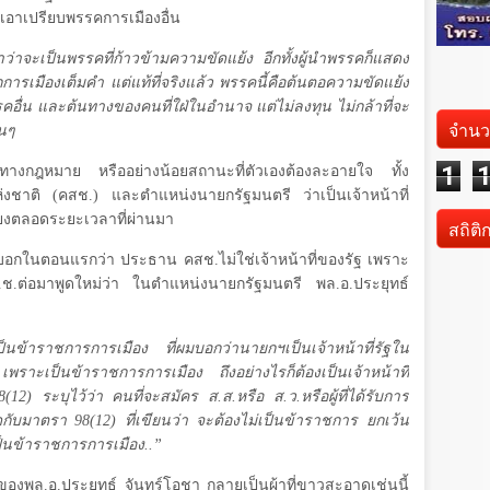
่เอาเปรียบพรรคการเมืองอื่น
จะเป็นพรรคที่ก้าวข้ามความขัดแย้ง อีกทั้งผู้นำพรรคก็แสดง
ักการเมืองเต็มคำ แต่แท้ที่จริงแล้ว พรรคนี้คือต้นตอความขัดแย้ง
ื่น และต้นทางของคนที่ใฝ่ในอำนาจ แต่ไม่ลงทุน ไม่กล้าที่จะ
จำนว
่นๆ
1
างกฎหมาย หรืออย่างน้อยสถานะที่ตัวเองต้องละอายใจ ทั้ง
าติ (คสช.) และตำแหน่งนายกรัฐมนตรี ว่าเป็นเจ้าหน้าที่
ียงตลอดระยะเวลาที่ผ่านมา
สถิติ
บอกในตอนแรกว่า ประธาน คสช.ไม่ใช่เจ้าหน้าที่ของรัฐ เพราะ
ช.ต่อมาพูดใหม่ว่า ในตำแหน่งนายกรัฐมนตรี พล.อ.ประยุทธ์
นข้าราชการการเมือง ที่ผมบอกว่านายกฯเป็นเจ้าหน้าที่รัฐใน
าะเป็นข้าราชการการเมือง ถึงอย่างไรก็ต้องเป็นเจ้าหน้าที่
8
(
12
) ระบุไว้ว่า คนที่จะสมัคร ส.ส.หรือ ส.ว.หรือผู้ที่ได้รับการ
ัดกับมาตรา
98
(
12
) ที่เขียนว่า จะต้องไม่เป็นข้าราชการ ยกเว้น
ป็นข้าราชการการเมือง..”
งพล.อ.ประยุทธ์ จันทร์โอชา กลายเป็นผ้าที่ขาวสะอาดเช่นนี้