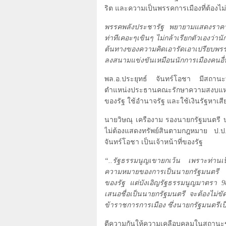
ริต และความเป็นพรรคการเมืองที่ต้องไม
พรรคพลังประชารัฐ พยายามแสดงราคาว่า
ท่าทีเคอะๆเขินๆ ไม่กล้าเรียกตัวเองว่าน
ต้นทางของความคิดเอารัดเอาเปรียบพรรคอ
ลงสนามแข่งขันเหมือนนักการเมืองคนอื
พล.อ.ประยุทธ์ จันทร์โอชา มีสถานะท
ตำแหน่งประธานคณะรักษาความสงบแห่งช
ของรัฐ ใช้อำนาจรัฐ และใช้เงินรัฐหาเส
นายวิษณุ เครืองาม รองนายกรัฐมนตรี 
ไม่ต้องแสดงทรัพย์สินตามกฎหมาย ป.ป.
จันทร์โอชา เป็นเจ้าหน้าที่ของรัฐ
“..รัฐธรรมนูญเขายกเว้น เพราะท่านเป็
ความหมายของการเป็นนายกรัฐมนตรี เพร
ของรัฐ แต่บังเอิญรัฐธรรมนูญมาตรา
9
เสนอชื่อเป็นนายกรัฐมนตรี จะต้องไม่ข
ข้าราชการการเมือง ซึ่งนายกรัฐมนตรีเ
ตีความกันให้ความเคลือบคลุมในสถานะขอ