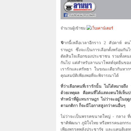
จำนวนผู้เข้าชม
จ
ากนี้เหลือเวลาอีกราว
2
สัปดาห์ คนไ
ราษฎร ซึ่งจะเป็นการเลือกตั้งพร้อมกัน
ตัดสินใจเลือกของประชาชน รวมทั้งคนลำ
กันไป แต่สำหรับลานนาโพสต์จุดยืนของ
เรารักและศรัทธา ในขณะเดียวกันหากๆคนๆ
คุณสมบัติเพียงพอที่จะพิจารณาได้
ที่ว่าเลือกคนที่เรารักนั้น ไม่ได้หมาย
ด้วยเหตุผล คือคนที่ได้แสดงตนให้เห็น
ทำหน้าที่ผู้แทนราษฎร ไม่ว่าจะอยู่ในฤดู
ตามกติกา ก็จะมีโอกาสสูงกว่าคนอื่นๆ
ไม่ว่าจะเป็นพรรคขนาดใหญ่ - กลาง ที่ค
ชาติพัฒนา ภูมิใจไทย หรือพรรคนอกกระแ
เพียงพรรคพลังประชารัฐ และแคนดิเดทนาย