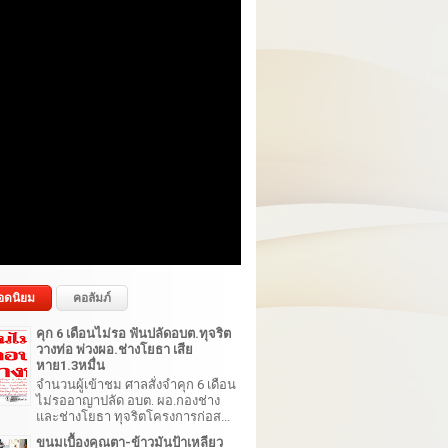
อดนิยม
คอลัมภ์
คุก 6 เดือนไม่รอ ฟันปลัดอบต.ทุจริต
วางท่อ พ่วงผอ.ช่างโยธา เสีย
หาย1.3หมื่น
จำนวนผู้เข้าชม ศาลสั่งจำคุก 6 เดือน
ไม่รออาญาปลัด อบต. ผอ.กองช่าง
และช่างโยธา ทุจริตโครงการก่อส...
ขนมเบื้องคุณตา-ข้าวมันป้าเหลียว