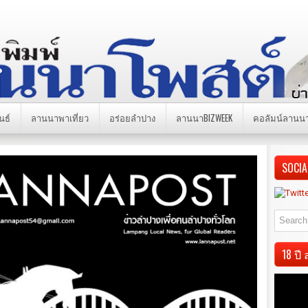
นธ์
ลานนาพาเที่ยว
อร่อยลำปาง
ลานนาBIZWEEK
คอลัมน์ลานน
SOCIA
18 ป