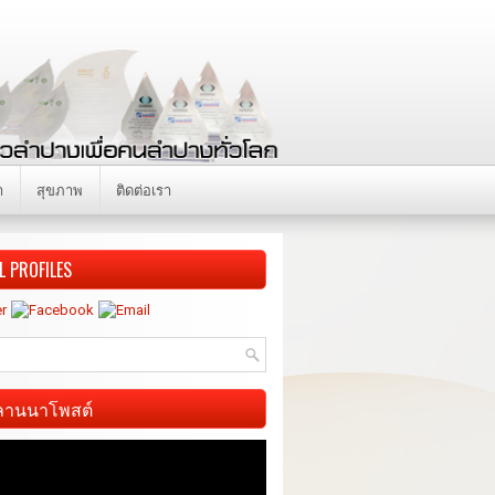
า
สุขภาพ
ติดต่อเรา
L PROFILES
ี ลานนาโพสต์